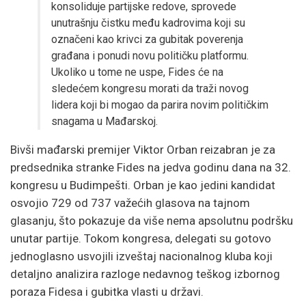
konsoliduje partijske redove, sprovede
unutrašnju čistku među kadrovima koji su
označeni kao krivci za gubitak poverenja
građana i ponudi novu političku platformu.
Ukoliko u tome ne uspe, Fides će na
sledećem kongresu morati da traži novog
lidera koji bi mogao da parira novim političkim
snagama u Mađarskoj.
Bivši mađarski premijer Viktor Orban reizabran je za
predsednika stranke Fides na jedva godinu dana na 32.
kongresu u Budimpešti. Orban je kao jedini kandidat
osvojio 729 od 737 važećih glasova na tajnom
glasanju, što pokazuje da više nema apsolutnu podršku
unutar partije. Tokom kongresa, delegati su gotovo
jednoglasno usvojili izveštaj nacionalnog kluba koji
detaljno analizira razloge nedavnog teškog izbornog
poraza Fidesa i gubitka vlasti u državi.