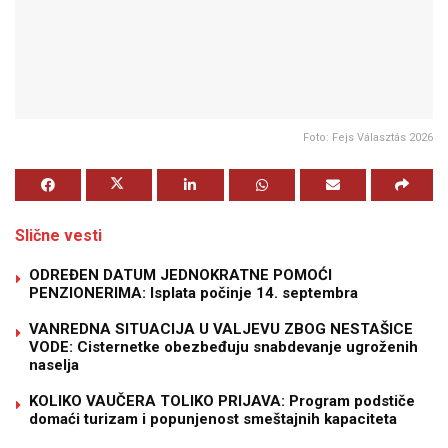
Foto: Fejs Választás 2026
Slične vesti
ODREĐEN DATUM JEDNOKRATNE POMOĆI
PENZIONERIMA: Isplata počinje 14. septembra
VANREDNA SITUACIJA U VALJEVU ZBOG NESTAŠICE
VODE: Cisternetke obezbeđuju snabdevanje ugroženih
naselja
KOLIKO VAUČERA TOLIKO PRIJAVA: Program podstiče
domaći turizam i popunjenost smeštajnih kapaciteta