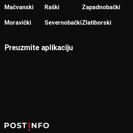
Mačvanski
Raški
Zapadnobački
Moravički
Severnobački
Zlatiborski
Preuzmite aplikaciju