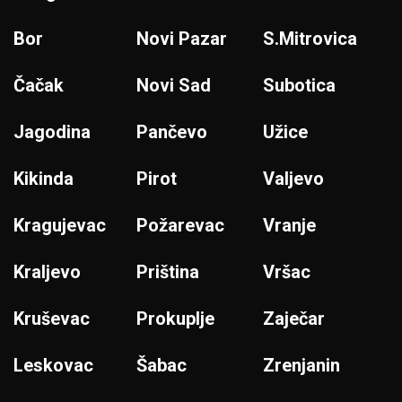
Bor
Novi Pazar
S.Mitrovica
Čačak
Novi Sad
Subotica
Jagodina
Pančevo
Užice
Kikinda
Pirot
Valjevo
Kragujevac
Požarevac
Vranje
Kraljevo
Priština
Vršac
Kruševac
Prokuplje
Zaječar
Leskovac
Šabac
Zrenjanin