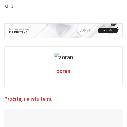
M. D.
zoran
Pročitaj na istu temu