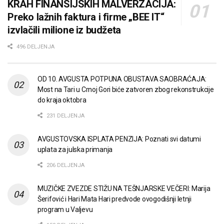
KRAH FINANSIJSKIH MALVERZACIJA:
Preko lažnih faktura i firme „BEE IT“
izvlačili milione iz budžeta
496 DELJENJA
OD 10. AVGUSTA POTPUNA OBUSTAVA SAOBRAĆAJA:
Most na Tari u Crnoj Gori biće zatvoren zbog rekonstrukcije
do kraja oktobra
231 DELJENJA
AVGUSTOVSKA ISPLATA PENZIJA: Poznati svi datumi
uplata za julska primanja
206 DELJENJA
MUZIČKE ZVEZDE STIŽU NA TEŠNJARSKE VEČERI: Marija
Šerifović i Hari Mata Hari predvode ovogodišnji letnji
program u Valjevu