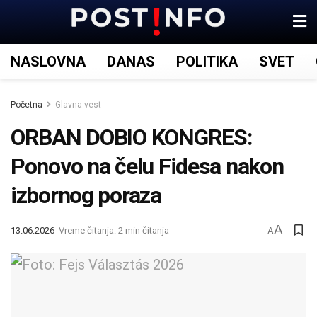
NASLOVNA
DANAS
POLITIKA
SVET
Početna
Glavna vest
ORBAN DOBIO KONGRES:
Ponovo na čelu Fidesa nakon
izbornog poraza
A
13.06.2026
Vreme čitanja: 2 min čitanja
A