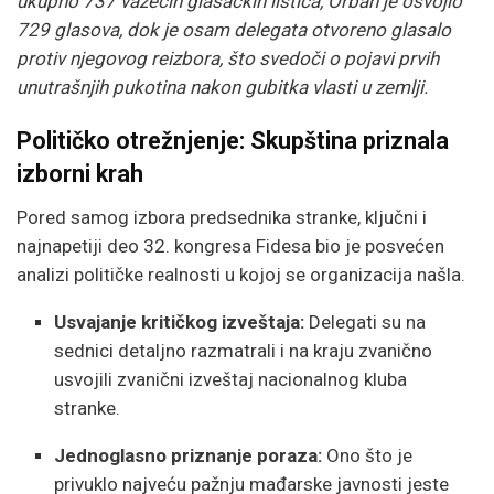
ukupno 737 važećih glasačkih listića, Orban je osvojio
729 glasova, dok je osam delegata otvoreno glasalo
protiv njegovog reizbora, što svedoči o pojavi prvih
unutrašnjih pukotina nakon gubitka vlasti u zemlji.
Političko otrežnjenje: Skupština priznala
izborni krah
Pored samog izbora predsednika stranke, ključni i
najnapetiji deo 32. kongresa Fidesa bio je posvećen
analizi političke realnosti u kojoj se organizacija našla.
Usvajanje kritičkog izveštaja:
Delegati su na
sednici detaljno razmatrali i na kraju zvanično
usvojili zvanični izveštaj nacionalnog kluba
stranke.
Jednoglasno priznanje poraza:
Ono što je
privuklo najveću pažnju mađarske javnosti jeste