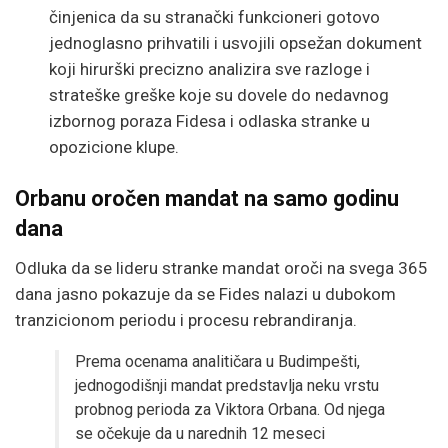
činjenica da su stranački funkcioneri gotovo
jednoglasno prihvatili i usvojili opsežan dokument
koji hirurški precizno analizira sve razloge i
strateške greške koje su dovele do nedavnog
izbornog poraza Fidesa i odlaska stranke u
opozicione klupe.
Orbanu oročen mandat na samo godinu
dana
Odluka da se lideru stranke mandat oroči na svega 365
dana jasno pokazuje da se Fides nalazi u dubokom
tranzicionom periodu i procesu rebrandiranja.
Prema ocenama analitičara u Budimpešti,
jednogodišnji mandat predstavlja neku vrstu
probnog perioda za Viktora Orbana. Od njega
se očekuje da u narednih 12 meseci