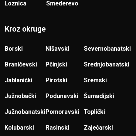
Loznica
Smederevo
Kroz okruge
Borski
Nišavski
Severnobanatski
Braničevski
Pčinjski
Srednjobanatski
Jablanički
Pirotski
Sremski
Južnobački
Podunavski
Šumadijski
Južnobanatski
Pomoravski
Toplički
Kolubarski
Rasinski
Zaječarski