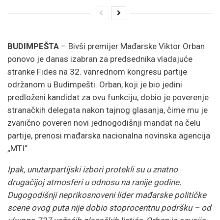
BUDIMPEŠTA
– Bivši premijer Mađarske Viktor Orban
ponovo je danas izabran za predsednika vladajuće
stranke Fides na 32. vanrednom kongresu partije
održanom u Budimpešti. Orban, koji je bio jedini
predloženi kandidat za ovu funkciju, dobio je poverenje
stranačkih delegata nakon tajnog glasanja, čime mu je
zvanično poveren novi jednogodišnji mandat na čelu
partije, prenosi mađarska nacionalna novinska agencija
„MTI“.
Ipak, unutarpartijski izbori protekli su u znatno
drugačijoj atmosferi u odnosu na ranije godine.
Dugogodišnji neprikosnoveni lider mađarske političke
scene ovog puta nije dobio stoprocentnu podršku – od