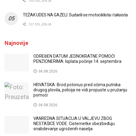
150 DELJENJA
TEŽAK UDES NA GAZELI: Sudarili se motociklista i taksista
157 DELJENJA
Najnovije
ODREĐEN DATUM JEDNOKRATNE POMOĆI
PENZIONERIMA: Isplata počinje 14. septembra
06.08.2026
HRVATSKA: Brod potonuo pred očima putnika
drugog plovila, policija ne vidi propuste u pružanju
pomoći
06.08.2026
VANREDNA SITUACIJA U VALJEVU ZBOG
NESTAŠICE VODE: Cisternetke obezbeđuju
snabdevanje ugroženih naselja