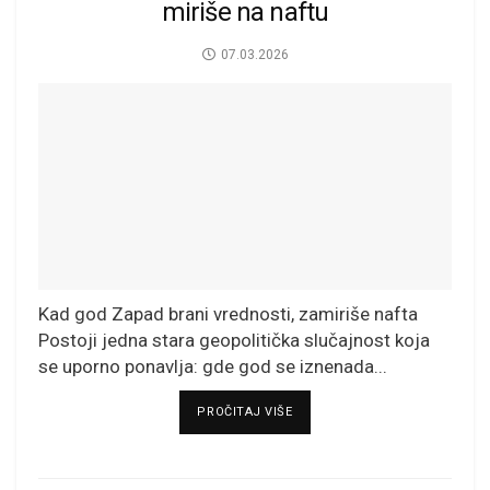
miriše na naftu
07.03.2026
Kad god Zapad brani vrednosti, zamiriše nafta
Postoji jedna stara geopolitička slučajnost koja
se uporno ponavlja: gde god se iznenada...
DETAILS
PROČITAJ VIŠE