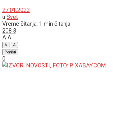
27.01.2023
u
Svet
Vreme čitanja: 1 min čitanja
208
3
A
A
A
A
Poništi
0