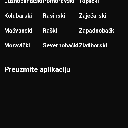
Južnobanatski
Pomoravski
Toplički
Kolubarski
Rasinski
Zaječarski
Mačvanski
Raški
Zapadnobački
Moravički
Severnobački
Zlatiborski
Preuzmite aplikaciju