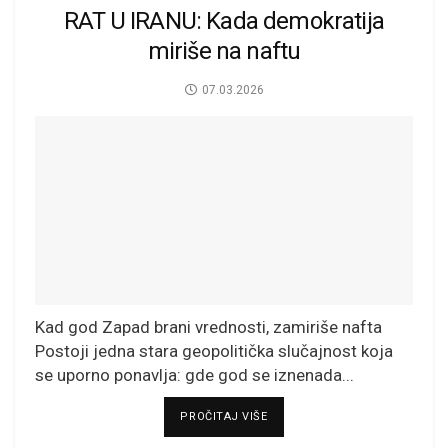
RAT U IRANU: Kada demokratija
miriše na naftu
07.03.2026
Kad god Zapad brani vrednosti, zamiriše nafta
Postoji jedna stara geopolitička slučajnost koja
se uporno ponavlja: gde god se iznenada...
DETAILS
PROČITAJ VIŠE