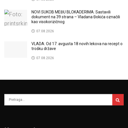
NOVI SUKOB MEĐU BLOKADERIMA: Sastavili
dokument na 39 strana – Vladana Đokića označili
kao visokorizičnog
07.08.2026
VLADA: Od 17. avgusta 18 novih lekova na recept o
trošku države
07.08.2026