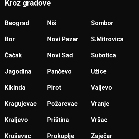
Kroz gradove
Beograd
Niš
Sombor
Bor
Novi Pazar
S.Mitrovica
Čačak
Novi Sad
Subotica
Jagodina
Pančevo
Užice
Kikinda
Pirot
Valjevo
Kragujevac
Požarevac
Vranje
Kraljevo
Priština
Vršac
Kruševac
Prokuplje
Zaječar