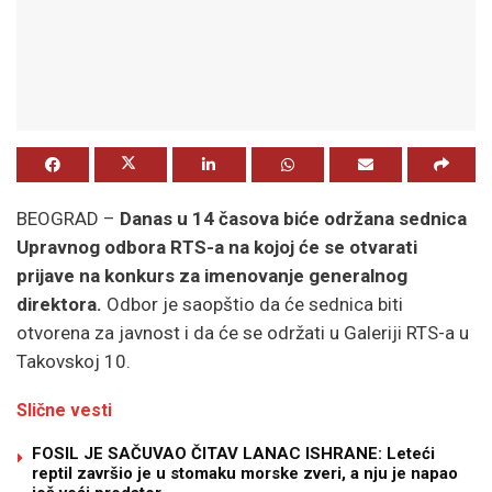
BEOGRAD –
Danas u 14 časova biće održana sednica
Upravnog odbora RTS-a na kojoj će se otvarati
prijave na konkurs za imenovanje generalnog
direktora.
Odbor je saopštio da će sednica biti
otvorena za javnost i da će se održati u Galeriji RTS-a u
Takovskoj 10.
Slične vesti
FOSIL JE SAČUVAO ČITAV LANAC ISHRANE: Leteći
reptil završio je u stomaku morske zveri, a nju je napao