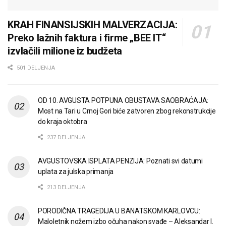
KRAH FINANSIJSKIH MALVERZACIJA:
Preko lažnih faktura i firme „BEE IT“
izvlačili milione iz budžeta
501 DELJENJA
OD 10. AVGUSTA POTPUNA OBUSTAVA SAOBRAĆAJA:
Most na Tari u Crnoj Gori biće zatvoren zbog rekonstrukcije
do kraja oktobra
237 DELJENJA
AVGUSTOVSKA ISPLATA PENZIJA: Poznati svi datumi
uplata za julska primanja
213 DELJENJA
PORODIČNA TRAGEDIJA U BANATSKOM KARLOVCU:
Maloletnik nožem izbo očuha nakon svađe – Aleksandar I.