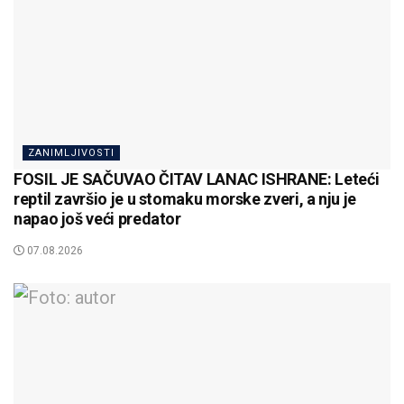
ZANIMLJIVOSTI
FOSIL JE SAČUVAO ČITAV LANAC ISHRANE: Leteći
reptil završio je u stomaku morske zveri, a nju je
napao još veći predator
07.08.2026