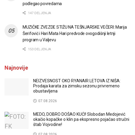
podlegao povredama
147 DELJENJA
MUZIČKE ZVEZDE STIŽU NA TEŠNJARSKE VEČERI: Marija
Šerifović i Hari Mata Hari predvode ovogodišnji letnji
program u Valjevu
153 DELJENJA
Najnovije
NEIZVESNOST OKO RYANAIR LETOVA IZ NIŠA:
Prodaja karata za zimsku sezonu privremeno
obustavljena
07.08.2026
MEDO, DOBRO DOŠAO KUĆI! Slobodan Medojević
okačio kopačke o klin pa ekspresno pojačao stručni
štab Vojvodine!
07.08.2026