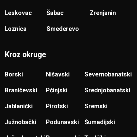
Leskovac
Šabac
Zrenjanin
Loznica
Smederevo
Kroz okruge
Borski
Nišavski
Severnobanatski
Braničevski
Pčinjski
Srednjobanatski
Jablanički
Pirotski
Sremski
Južnobački
Podunavski
Šumadijski