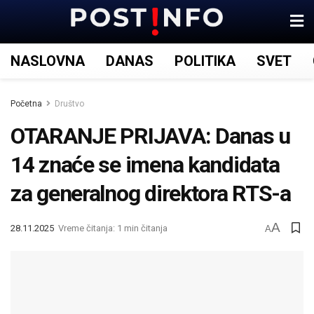
NASLOVNA
DANAS
POLITIKA
SVET
Početna
Društvo
OTARANJE PRIJAVA: Danas u
14 znaće se imena kandidata
za generalnog direktora RTS-a
A
28.11.2025
Vreme čitanja: 1 min čitanja
A