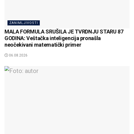
ZANIMLJIVOSTI
MALA FORMULA SRUŠILA JE TVRDNJU STARU 87
GODINA: Veštačka inteligencija pronašla
neočekivani matematički primer
06.08.2026