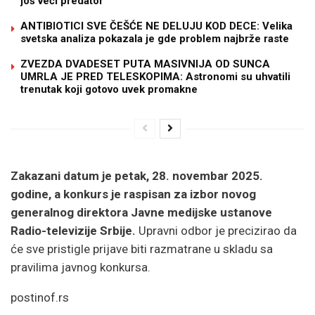
još veći predator
ANTIBIOTICI SVE ČEŠĆE NE DELUJU KOD DECE: Velika
svetska analiza pokazala je gde problem najbrže raste
ZVEZDA DVADESET PUTA MASIVNIJA OD SUNCA
UMRLA JE PRED TELESKOPIMA: Astronomi su uhvatili
trenutak koji gotovo uvek promakne
Zakazani datum je petak, 28. novembar 2025.
godine, a konkurs je raspisan za izbor novog
generalnog direktora Javne medijske ustanove
Radio-televizije Srbije.
Upravni odbor je precizirao da
će sve pristigle prijave biti razmatrane u skladu sa
pravilima javnog konkursa.
postinof.rs