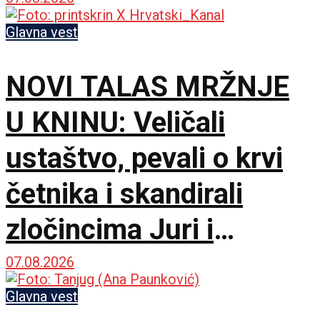
Glavna vest
NOVI TALAS MRŽNJE
U KNINU: Veličali
ustaštvo, pevali o krvi
četnika i skandirali
zločincima Juri i
Bobanu
07.08.2026
Glavna vest