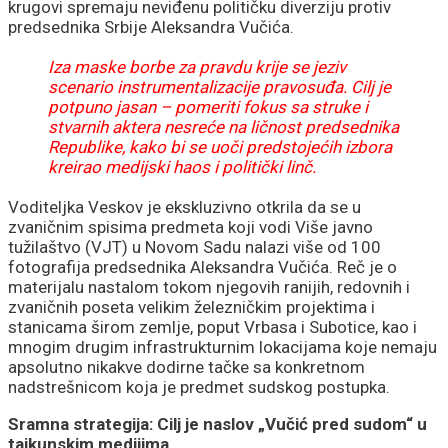
krugovi spremaju neviđenu političku diverziju protiv
predsednika Srbije Aleksandra Vučića.
Iza maske borbe za pravdu krije se jeziv
scenario instrumentalizacije pravosuđa. Cilj je
potpuno jasan – pomeriti fokus sa struke i
stvarnih aktera nesreće na ličnost predsednika
Republike, kako bi se uoči predstojećih izbora
kreirao medijski haos i politički linč.
Voditeljka Veskov je ekskluzivno otkrila da se u
zvaničnim spisima predmeta koji vodi Više javno
tužilaštvo (VJT) u Novom Sadu nalazi više od 100
fotografija predsednika Aleksandra Vučića. Reč je o
materijalu nastalom tokom njegovih ranijih, redovnih i
zvaničnih poseta velikim železničkim projektima i
stanicama širom zemlje, poput Vrbasa i Subotice, kao i
mnogim drugim infrastrukturnim lokacijama koje nemaju
apsolutno nikakve dodirne tačke sa konkretnom
nadstrešnicom koja je predmet sudskog postupka.
Sramna strategija: Cilj je naslov „Vučić pred sudom“ u
tajkunskim medijima