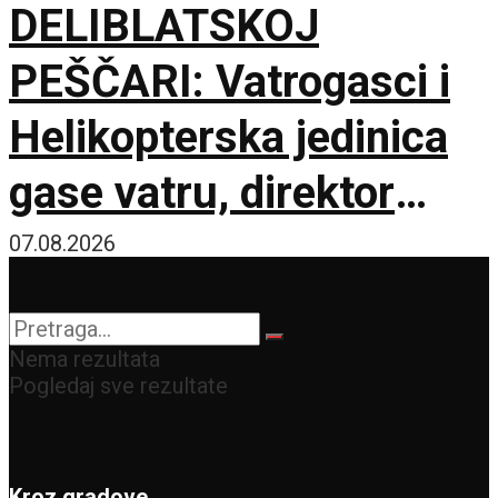
DELIBLATSKOJ
PEŠČARI: Vatrogasci i
Helikopterska jedinica
gase vatru, direktor
policije obišao požarište
07.08.2026
Nema rezultata
Pogledaj sve rezultate
Kroz gradove