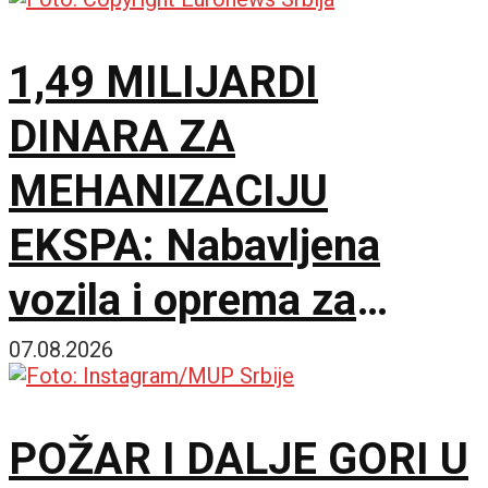
1,49 MILIJARDI
DINARA ZA
MEHANIZACIJU
EKSPA: Nabavljena
vozila i oprema za
čišćenje i održavanje
07.08.2026
lokacije
POŽAR I DALJE GORI U