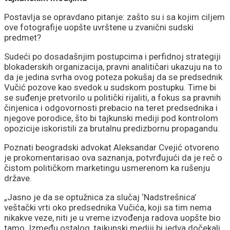
Postavlja se opravdano pitanje: zašto su i sa kojim ciljem
ove fotografije uopšte uvrštene u zvanični sudski
predmet?
Sudeći po dosadašnjim postupcima i perfidnoj strategiji
blokaderskih organizacija, pravni analitičari ukazuju na to
da je jedina svrha ovog poteza pokušaj da se predsednik
Vučić pozove kao svedok u sudskom postupku. Time bi
se suđenje pretvorilo u politički rijaliti, a fokus sa pravnih
činjenica i odgovornosti prebacio na teret predsednika i
njegove porodice, što bi tajkunski mediji pod kontrolom
opozicije iskoristili za brutalnu predizbornu propagandu.
Poznati beogradski advokat Aleksandar Cvejić otvoreno
je prokomentarisao ova saznanja, potvrđujući da je reč o
čistom političkom marketingu usmerenom ka rušenju
države.
„Jasno je da se optužnica za slučaj ‘Nadstrešnica’
veštački vrti oko predsednika Vučića, koji sa tim nema
nikakve veze, niti je u vreme izvođenja radova uopšte bio
tamo. Između ostalog, tajkunski mediji bi jedva dočekali