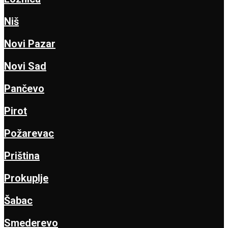
Niš
Novi Pazar
Novi Sad
Pančevo
Pirot
Požarevac
Priština
Prokuplje
Šabac
Smederevo