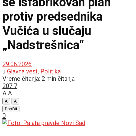
se isfabrikovan plan
protiv predsednika
Vučića u slučaju
„Nadstrešnica“
29.06.2026
u
Glavna vest
,
Politika
Vreme čitanja: 2 min čitanja
207
7
A
A
A
A
Poništi
0