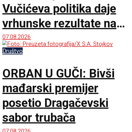
Vučićeva politika daje
vrhunske rezultate na
međunarodnoj sceni
07.08.2026
Društvo
ORBAN U GUČI: Bivši
mađarski premijer
posetio Dragačevski
sabor trubača
07.08.2026