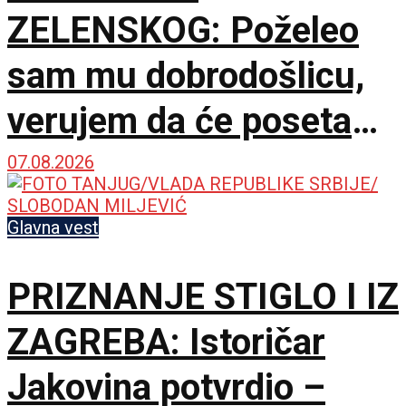
ZELENSKOG: Poželeo
sam mu dobrodošlicu,
verujem da će poseta
doprineti razvoju
07.08.2026
odnosa
Glavna vest
PRIZNANJE STIGLO I IZ
ZAGREBA: Istoričar
Jakovina potvrdio –