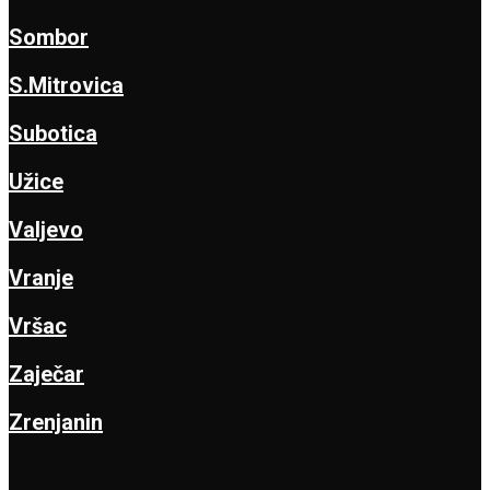
Sombor
S.Mitrovica
Subotica
Užice
Valjevo
Vranje
Vršac
Zaječar
Zrenjanin