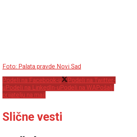
Foto: Palata pravde Novi Sad
Podeli na Facebook-u
Podeli na Twitter-
u
Podeli na LinkedIn-u
Podeli na WA
Pošalji
prijatelju na mail
Slične vesti