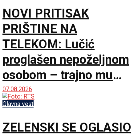
NOVI PRITISAK
PRIŠTINE NA
TELEKOM: Lučić
proglašen nepoželjnom
osobom – trajno mu
zabranjen ulazak na
07.08.2026
KiM
Glavna vest
ZELENSKI SE OGLASIO