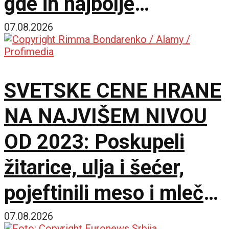
gde ih najbolje
posmatrati
07.08.2026
SVETSKE CENE HRANE
NA NAJVIŠEM NIVOU
OD 2023: Poskupeli
žitarice, ulja i šećer,
pojeftinili meso i mlečni
proizvodi
07.08.2026