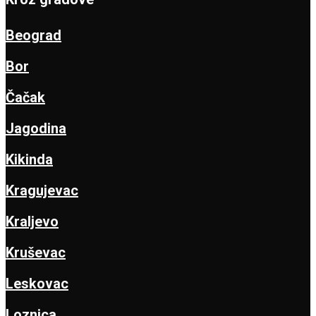
Beograd
Bor
Čačak
Jagodina
Kikinda
Kragujevac
Kraljevo
Kruševac
Leskovac
Loznica