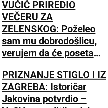
VUČIĆ PRIREDIO
VEČERU ZA
ZELENSKOG: Poželeo
sam mu dobrodošlicu,
verujem da će poseta
doprineti razvoju
PRIZNANJE STIGLO I IZ
odnosa
ZAGREBA: Istoričar
Jakovina potvrdio –