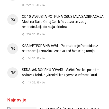
222 DELJENJA
OD 10. AVGUSTA POTPUNA OBUSTAVA SAOBRAĆAJA:
Most na Tari u Crnoj Gori biće zatvoren zbog
rekonstrukcije do kraja oktobra
238 DELJENJA
KIŠA METEORA NA AVALI: Posmatranje Perseida uz
astronomiju, muziku i zabavu kod Avalskog tornja
164 DELJENJA
SRDAČAN DOČEK U DRVARU: Vučić i Dodik u poseti –
obilazak fabrike „Jumko” i razgovori o infrastrukturi
143 DELJENJA
Najnovije