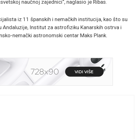
etskoj naučnoj zajednici“, naglasio je Ribas.
jalista iz 11 španskih i nemačkih institucija, kao što su
u Andaluzije, Institut za astrofiziku Kanarskih ostrva i
pansko-nemački astronomski centar Maks Plank.