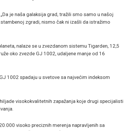
„Da je naša galaksija grad, tražili smo samo u našoj
stambenoj zgradi, nismo čak ni izašli da istražimo
 planeta, nalaze se u zvezdanom sistemu Tigarden, 12,5
kruže oko zvezde GJ 1002, udaljene manje od 16
iz GJ 1002 spadaju u svetove sa najvećim indeksom
iljade visokokvalitetnih zapažanja koje drugi specijalisti
ivanja.
0.000 visoko preciznih merenja napravljenih sa