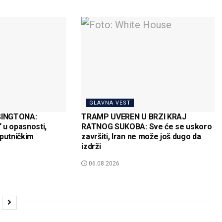
GLAVNA VEST
ŠINGTONA:
TRAMP UVEREN U BRZI KRAJ
 u opasnosti,
RATNOG SUKOBA: Sve će se uskoro
 putničkim
završiti, Iran ne može još dugo da
izdrži
06.08.2026