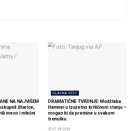
GLAVNA VEST
ANE NA NAJVIŠEM
DRAMATIČNE TVRDNJE: Modžtaba
kupeli žitarice,
Hamnei u izuzetno kritičnom stanju –
inili meso i mlečni
mogao bi da premine u svakom
trenutku
07.08.2026