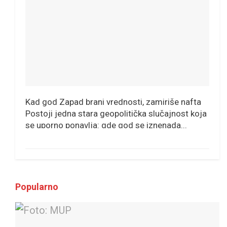
Kad god Zapad brani vrednosti, zamiriše nafta
Postoji jedna stara geopolitička slučajnost koja
se uporno ponavlja: gde god se iznenada...
Popularno