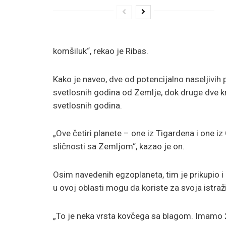
komšiluk“, rekao je Ribas.
Kako je naveo, dve od potencijalno naseljivih
svetlosnih godina od Zemlje, dok druge dve 
svetlosnih godina.
„Ove četiri planete – one iz Tigardena i one 
sličnosti sa Zemljom“, kazao je on.
Osim navedenih egzoplaneta, tim je prikupio i h
u ovoj oblasti mogu da koriste za svoja istraž
„To je neka vrsta kovčega sa blagom. Imamo 2