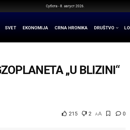
Субота - 8. август 2026.
SVET
EKONOMIJA
CRNA HRONIKA
DRUŠTVO
LO
ZOPLANETA „U BLIZINI“
215
2
A
0
A