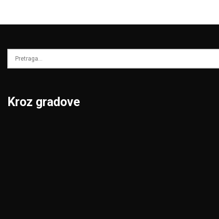
Kroz gradove
Beograd
Niš
Bor
Novi Pazar
Čačak
Novi Sad
Jagodina
Pančevo