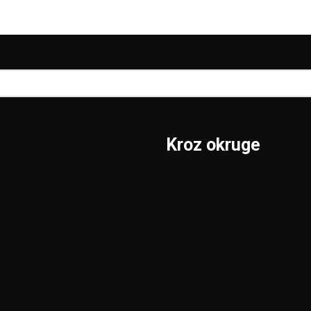
Kroz okruge
Sombor
Borski
S.Mitrovica
Braničevski
Subotica
Jablanički
Užice
Južnobački