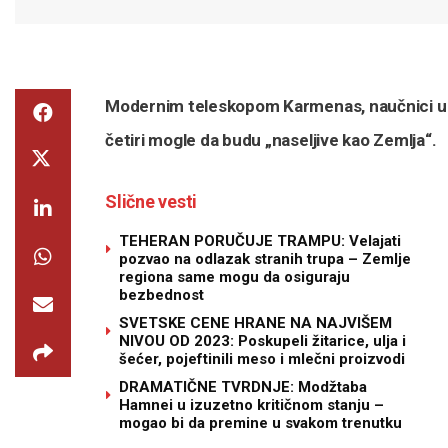
Modernim teleskopom Karmenas, naučnici u špa
četiri mogle da budu „naseljive kao Zemlja“.
Slične vesti
TEHERAN PORUČUJE TRAMPU: Velajati
pozvao na odlazak stranih trupa – Zemlje
regiona same mogu da osiguraju
bezbednost
SVETSKE CENE HRANE NA NAJVIŠEM
NIVOU OD 2023: Poskupeli žitarice, ulja i
šećer, pojeftinili meso i mlečni proizvodi
DRAMATIČNE TVRDNJE: Modžtaba
Hamnei u izuzetno kritičnom stanju –
mogao bi da premine u svakom trenutku