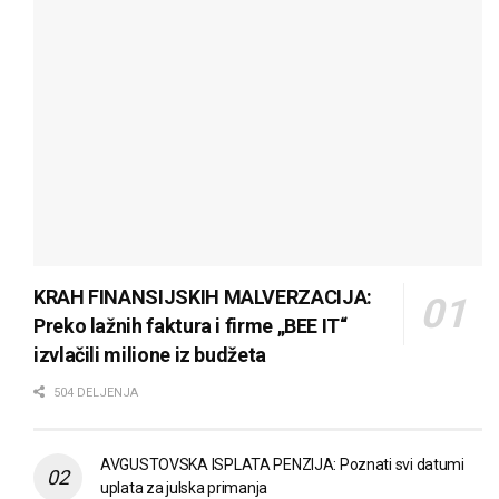
KRAH FINANSIJSKIH MALVERZACIJA:
Preko lažnih faktura i firme „BEE IT“
izvlačili milione iz budžeta
504 DELJENJA
AVGUSTOVSKA ISPLATA PENZIJA: Poznati svi datumi
uplata za julska primanja