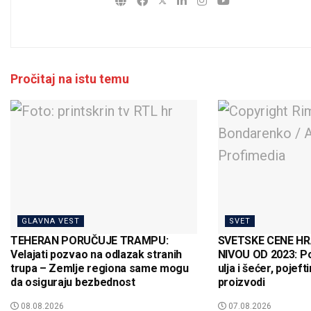
Pročitaj na istu temu
GLAVNA VEST
SVET
TEHERAN PORUČUJE TRAMPU:
SVETSKE CENE HR
Velajati pozvao na odlazak stranih
NIVOU OD 2023: Pos
trupa – Zemlje regiona same mogu
ulja i šećer, pojeft
da osiguraju bezbednost
proizvodi
08.08.2026
07.08.2026