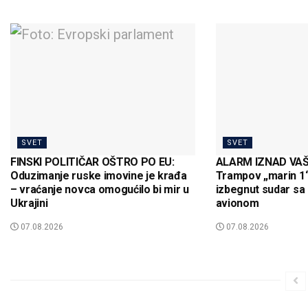
SVET
SVET
FINSKI POLITIČAR OŠTRO PO EU:
ALARM IZNAD VA
Oduzimanje ruske imovine je krađa
Trampov „marin 1“
– vraćanje novca omogućilo bi mir u
izbegnut sudar sa
Ukrajini
avionom
07.08.2026
07.08.2026