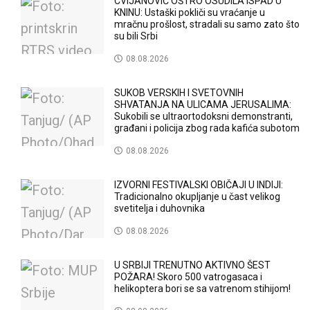
CVIJANOVIĆ OŠTRO OSUDILA ISPAD U
KNINU: Ustaški pokliči su vraćanje u
mračnu prošlost, stradali su samo zato što
su bili Srbi
08.08.2026
SUKOB VERSKIH I SVETOVNIH
SHVATANJA NA ULICAMA JERUSALIMA:
Sukobili se ultraortodoksni demonstranti,
građani i policija zbog rada kafića subotom
08.08.2026
IZVORNI FESTIVALSKI OBIČAJI U INDIJI:
Tradicionalno okupljanje u čast velikog
svetitelja i duhovnika
08.08.2026
U SRBIJI TRENUTNO AKTIVNO ŠEST
POŽARA! Skoro 500 vatrogasaca i
helikoptera bori se sa vatrenom stihijom!