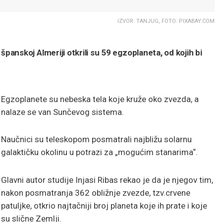
IZVOR: TANJUG, FOTO: PIXABAY.COM
nskoj Almeriji otkrili su 59 egzoplaneta, od kojih bi
Egzoplanete su nebeska tela koje kruže oko zvezda, a
nalaze se van Sunčevog sistema.
Naučnici su teleskopom posmatrali najbližu solarnu
galaktičku okolinu u potrazi za „mogućim stanarima“.
Glavni autor studije Injasi Ribas rekao je da je njegov tim,
nakon posmatranja 362 obližnje zvezde, tzv.crvene
patuljke, otkrio najtačniji broj planeta koje ih prate i koje
su slične Zemlji.