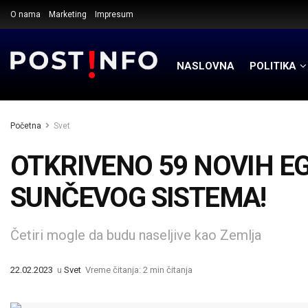
O nama
Marketing
Impresum
NASLOVNA
POLITIKA
Početna
Svet
OTKRIVENO 59 NOVIH EG
SUNČEVOG SISTEMA!
Četiri mogle da budu naseljive kao Zemlja
22.02.2023
u
Svet
Vreme čitanja: 2 min čitanja