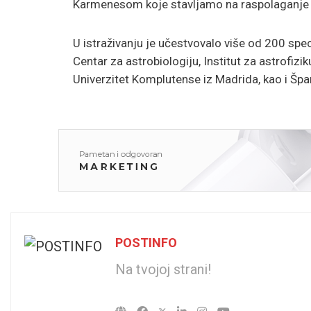
Karmenesom koje stavljamo na raspolaganje sv
U istraživanju je učestvovalo više od 200 speci
Centar za astrobiologiju, Institut za astrofizik
Univerzitet Komplutense iz Madrida, kao i Š
POSTINFO
Na tvojoj strani!