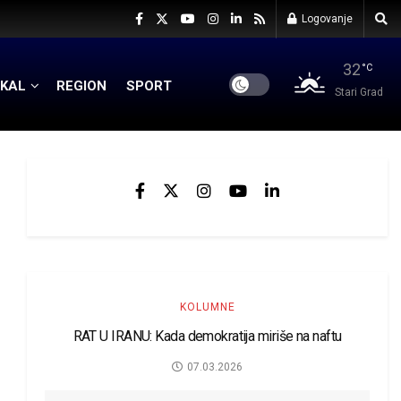
Logovanje
32
°C
KAL
REGION
SPORT
Stari Grad
KOLUMNE
RAT U IRANU: Kada demokratija miriše na naftu
07.03.2026