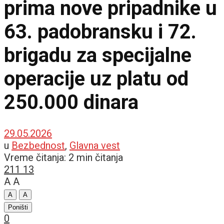
prima nove pripadnike u
63. padobransku i 72.
brigadu za specijalne
operacije uz platu od
250.000 dinara
29.05.2026
u
Bezbednost
,
Glavna vest
Vreme čitanja: 2 min čitanja
211
13
A
A
A
A
Poništi
0