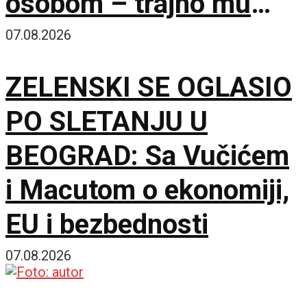
osobom – trajno mu
zabranjen ulazak na
07.08.2026
KiM
ZELENSKI SE OGLASIO
PO SLETANJU U
BEOGRAD: Sa Vučićem
i Macutom o ekonomiji,
EU i bezbednosti
07.08.2026