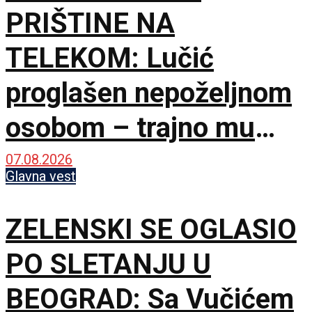
PRIŠTINE NA
TELEKOM: Lučić
proglašen nepoželjnom
osobom – trajno mu
zabranjen ulazak na
07.08.2026
Glavna vest
KiM
ZELENSKI SE OGLASIO
PO SLETANJU U
BEOGRAD: Sa Vučićem