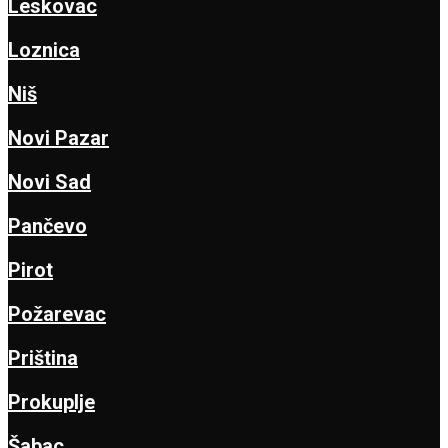
Leskovac
Loznica
Niš
Novi Pazar
Novi Sad
Pančevo
Pirot
Požarevac
Priština
Prokuplje
Šabac