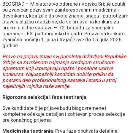
sastanak sa Vučićem
BEOGRAD – Ministarstvo odbrane i Vojska Srbije uputili
su zvaničan poziv svim zainteresovanim mladićima i
devojkama, koji žele da svoje znanje, snagu i patriotizam
stave u službu otadžbine, da se prijave na konkurs za
prijem u elitne sastave — 72. brigadu za specijalne
operacije i 63. padobransku brigadu. Prijave na konkurs
zvanično počinju 1. juna i trajaće sve do 15. jula 2026.
godine.
Pravo na prijavu imaju svi punoletni državljani Republike
Srbije sa završenom najmanje srednjom stručnom
spremom koji ispunjavaju opšte i posebne uslove
konkursa. Najuspešniji kandidati dobiće priliku da
postanu deo profesionalnog sastava i stanu u stroj
najelitnijih vojnika naše zemlje.
Rigorozna selekcija i faze testiranja
Sve kandidate čije prijave budu blagovremene i
kompletne očekuje detaljan i zahtevan proces selekcije
pre konačnog prijema:
Medicinska testiranja
: Prva faza obuhvata detaljne