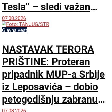
Tesla” – sledi važan
sastanak sa Vučićem
07.08.2026
Glavna vest
NASTAVAK TERORA
PRIŠTINE: Proteran
pripadnik MUP-a Srbije
iz Leposavića – dobio
petogodišnju zabranu
ulaska na KiM
07.08.2026