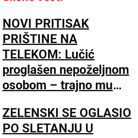
NOVI PRITISAK
PRIŠTINE NA
TELEKOM: Lučić
proglašen nepoželjnom
osobom – trajno mu
zabranjen ulazak na
ZELENSKI SE OGLASIO
KiM
PO SLETANJU U