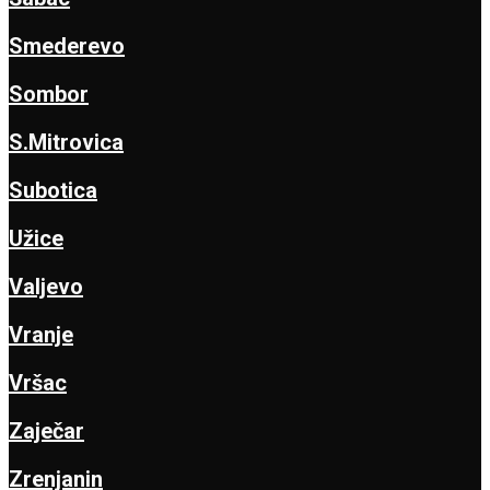
Smederevo
Sombor
S.Mitrovica
Subotica
Užice
Valjevo
Vranje
Vršac
Zaječar
Zrenjanin