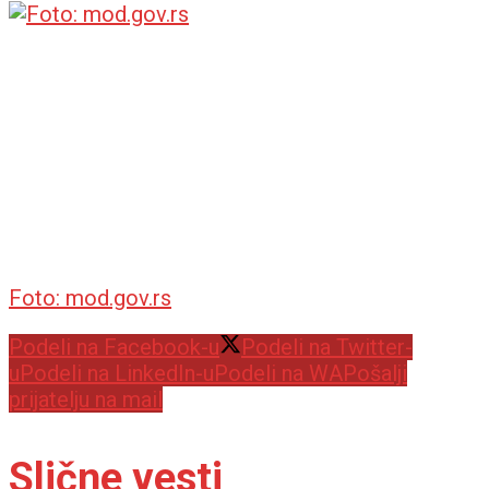
Foto: mod.gov.rs
Podeli na Facebook-u
Podeli na Twitter-
u
Podeli na LinkedIn-u
Podeli na WA
Pošalji
prijatelju na mail
Slične vesti