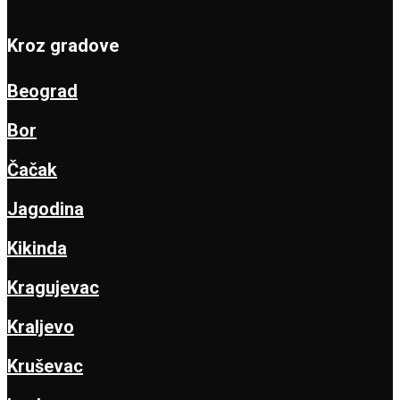
Kroz gradove
Beograd
Bor
Čačak
Jagodina
Kikinda
Kragujevac
Kraljevo
Kruševac