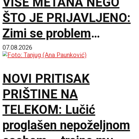
VIŠE METANA NEGO
ŠTO JE PRIJAVLJENO:
Zimi se problem
dodatno pogoršavao
07.08.2026
NOVI PRITISAK
PRIŠTINE NA
TELEKOM: Lučić
proglašen nepoželjnom