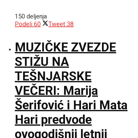
150 deljenja
Podeli
60
Tweet
38
MUZIČKE ZVEZDE
STIŽU NA
TEŠNJARSKE
VEČERI: Marija
Šerifović i Hari Mata
Hari predvode
ovogodišnji letnji