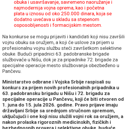
obuka i usavršavanje, savremeno naoružanje i
najmodernija vojna oprema, kao i početna
plata u iznosu od oko 250.000 dinara, koja se
dodatno uvećava u skladu sa stepenom
osposobljenosti i formacijskim mestom.
Na konkurse se mogu prijaviti i kandidati koji nisu završili
vojnu obuku sa oružjem, a koji će uslove za prijem u
profesionalnu vojnu službu steći završetkom selektivne
obuke. Budući pripadnici 63. padobranske brigade
službovaće u Nišu, dok je za pripadnike 72. brigade za
specijalne operacije mesto službovanja obezbeđeno u
Pančevu.
Ministarstvo odbrane i Vojska Srbije raspisali su
konkurs za prijem novih profesionalnih pripadnika u
63. padobransku brigadu u Nišu i 72. brigadu za
specijalne operacije u Pančevu, koji će biti otvoren od
1. juna do 15. jula 2026. godine. Pravo prijave imaju
državljani Srbije sa srednjom stručnom spremom,
uključujući i one koji nisu služili vojni rok sa oružjem, a
nakon prolaska rigoroznih medicinskih, fizičkih i
bezbednosnih provera i selektivne obuke, buduće