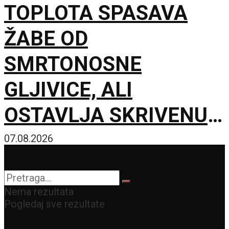
TOPLOTA SPASAVA
ŽABE OD
SMRTONOSNE
GLJIVICE, ALI
OSTAVLJA SKRIVENU
POSLEDICU: Mužjaci
07.08.2026
mesecima proizvode
manje sperme
Nema rezultata
Pogledaj sve rezultate