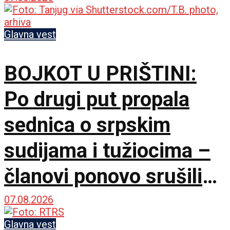
Glavna vest
BOJKOT U PRIŠTINI:
Po drugi put propala
sednica o srpskim
sudijama i tužiocima –
članovi ponovo srušili
kvorum
07.08.2026
Glavna vest