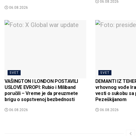
06.08.2026
06.08.2026
SVET
SVET
VAŠINGTON I LONDON POSTAVILI
DEMANTI IZ TEHER
USLOVE EVROPI: Rubio i Miliband
vrhovnog vođe Ira
poručili – Vreme je da preuzmete
vesti o sukobu sa
brigu o sopstvenoj bezbednosti
Pezeškijanom
06.08.2026
06.08.2026