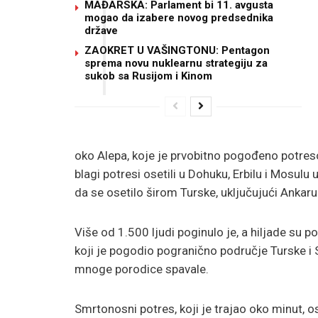
MAĐARSKA: Parlament bi 11. avgusta
mogao da izabere novog predsednika
države
ZAOKRET U VAŠINGTONU: Pentagon
sprema novu nuklearnu strategiju za
sukob sa Rusijom i Kinom
oko Alepa, koje je prvobitno pogođeno potre
blagi potresi osetili u Dohuku, Erbilu i Mosulu
da se osetilo širom Turske, uključujući Ankaru
Više od 1.500 ljudi poginulo je, a hiljade su 
koji je pogodio pogranično područje Turske i S
mnoge porodice spavale.
Smrtonosni potres, koji je trajao oko minut, oset