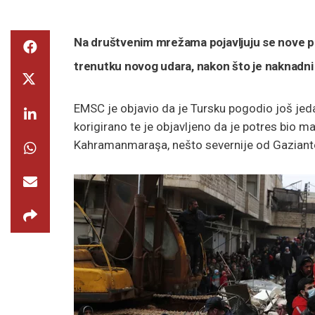
Na društvenim mrežama pojavljuju se nove po
trenutku novog udara, nakon što je naknadni
EMSC je objavio da je Tursku pogodio još jedan 
korigirano te je objavljeno da je potres bio 
Kahramanmaraşa, nešto severnije od Gaziant