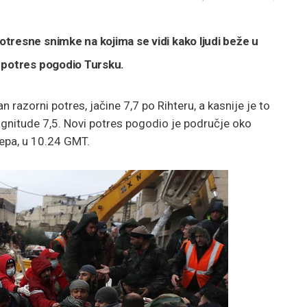
tresne snimke na kojima se vidi kako ljudi beže u
 potres pogodio Tursku.
razorni potres, jačine 7,7 po Rihteru, a kasnije je to
magnitude 7,5. Novi potres pogodio je područje oko
epa, u 10.24 GMT.