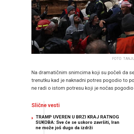
FOTO: TANJ
Na dramatičnim snimcima koji su počeli da se p
trenutku kad je naknadni potres pogodio to p
ne radi o istom potresu koji je noćas pogodio
Slične vesti
TRAMP UVEREN U BRZI KRAJ RATNOG
SUKOBA: Sve će se uskoro završiti, Iran
ne može još dugo da izdrži