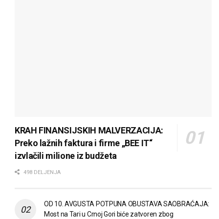
KRAH FINANSIJSKIH MALVERZACIJA:
Preko lažnih faktura i firme „BEE IT“
izvlačili milione iz budžeta
498 DELJENJA
OD 10. AVGUSTA POTPUNA OBUSTAVA SAOBRAĆAJA:
Most na Tari u Crnoj Gori biće zatvoren zbog