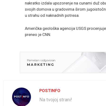
nakratko izdala upozorenje na cunami duž obale
svojih domova u gradovima širom jugoistočne T
u strahu od naknadnih potresa.
Američka geološka agencija USGS procenjuje 
preneo je CNN.
POSTINFO
Na tvojoj strani!