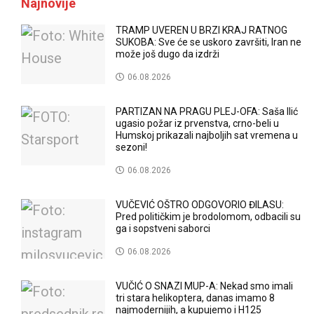
Najnovije
TRAMP UVEREN U BRZI KRAJ RATNOG
SUKOBA: Sve će se uskoro završiti, Iran ne
može još dugo da izdrži
06.08.2026
PARTIZAN NA PRAGU PLEJ-OFA: Saša Ilić
ugasio požar iz prvenstva, crno-beli u
Humskoj prikazali najboljih sat vremena u
sezoni!
06.08.2026
VUČEVIĆ OŠTRO ODGOVORIO ĐILASU:
Pred političkim je brodolomom, odbacili su
ga i sopstveni saborci
06.08.2026
VUČIĆ O SNAZI MUP-A: Nekad smo imali
tri stara helikoptera, danas imamo 8
najmodernijih, a kupujemo i H125