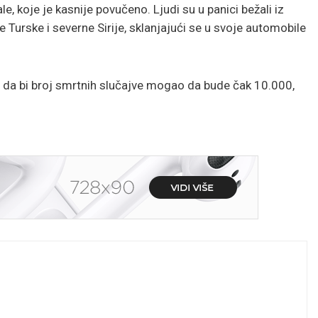
, koje je kasnije povučeno. Ljudi su u panici bežali iz
urske i severne Sirije, sklanjajući se u svoje automobile
da bi broj smrtnih slučajve mogao da bude čak 10.000,