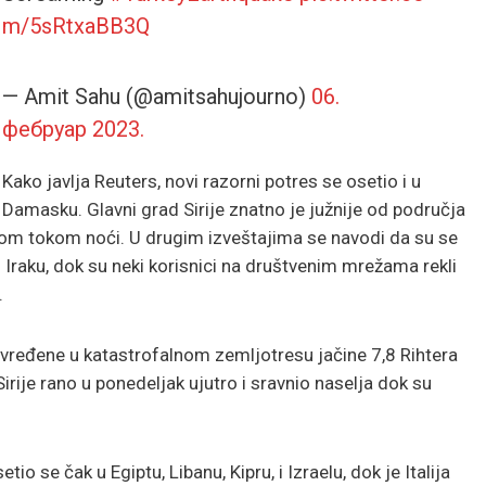
m/5sRtxaBB3Q
— Amit Sahu (@amitsahujourno)
06.
фебруар 2023.
Kako javlja Reuters, novi razorni potres se osetio i u
Damasku. Glavni grad Sirije znatno je južnije od područja
som tokom noći. U drugim izveštajima se navodi da su se
 u Iraku, dok su neki korisnici na društvenim mrežama rekli
.
povređene u katastrofalnom zemljotresu jačine 7,8 Rihtera
irije rano u ponedeljak ujutro i sravnio naselja dok su
io se čak u Egiptu, Libanu, Kipru, i Izraelu, dok je Italija