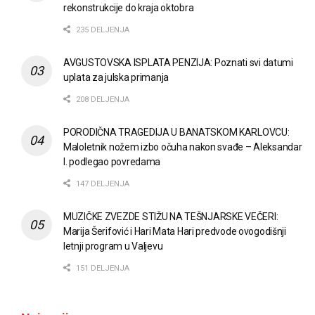
rekonstrukcije do kraja oktobra
235 DELJENJA
AVGUSTOVSKA ISPLATA PENZIJA: Poznati svi datumi
uplata za julska primanja
208 DELJENJA
PORODIČNA TRAGEDIJA U BANATSKOM KARLOVCU:
Maloletnik nožem izbo očuha nakon svađe – Aleksandar
I. podlegao povredama
147 DELJENJA
MUZIČKE ZVEZDE STIŽU NA TEŠNJARSKE VEČERI:
Marija Šerifović i Hari Mata Hari predvode ovogodišnji
letnji program u Valjevu
151 DELJENJA