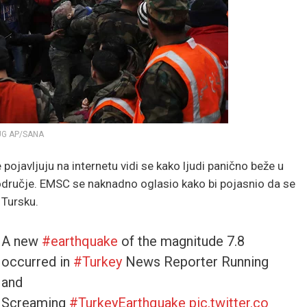
UG AP/SANA
ojavljuju na internetu vidi se kako ljudi panično beže u
odručje. EMSC se naknadno oglasio kako bi pojasnio da se
 Tursku.
A new
#earthquake
of the magnitude 7.8
occurred in
#Turkey
News Reporter Running
and
Screaming
#TurkeyEarthquake
pic.twitter.co