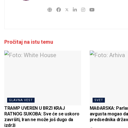
Pročitaj na istu temu
GLAVNA VEST
SVET
TRAMP UVEREN U BRZI KRAJ
MAĐARSKA: Parlam
RATNOG SUKOBA: Sve će se uskoro
avgusta mogao da
završiti, Iran ne može još dugo da
predsednika drža
izdrži