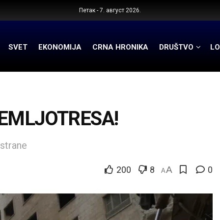
Петак - 7. август 2026.
SVET
EKONOMIJA
CRNA HRONIKA
DRUŠTVO
LO
ZEMLJOTRESA!
 strane
200
8
A
0
A