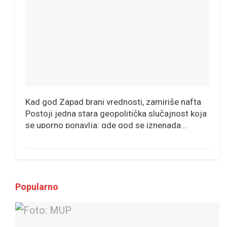
Kad god Zapad brani vrednosti, zamiriše nafta
Postoji jedna stara geopolitička slučajnost koja
se uporno ponavlja: gde god se iznenada...
Popularno