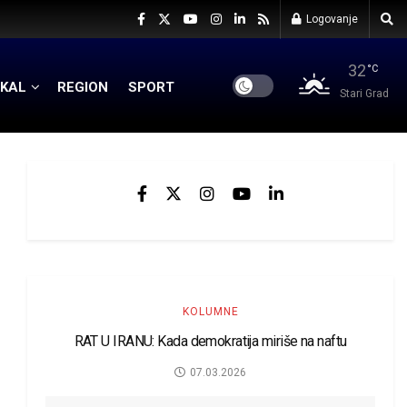
Logovanje
32
°C
KAL
REGION
SPORT
Stari Grad
KOLUMNE
RAT U IRANU: Kada demokratija miriše na naftu
07.03.2026