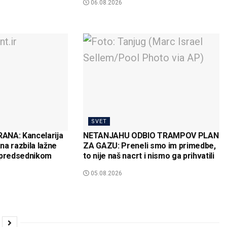
06.08.2026
SVET
ANA: Kancelarija
NETANJAHU ODBIO TRAMPOV PLAN
na razbila lažne
ZA GAZU: Preneli smo im primedbe,
 predsednikom
to nije naš nacrt i nismo ga prihvatili
05.08.2026