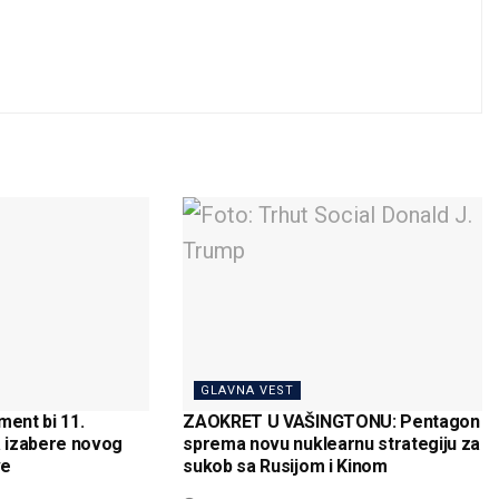
GLAVNA VEST
ent bi 11.
ZAOKRET U VAŠINGTONU: Pentagon
 izabere novog
sprema novu nuklearnu strategiju za
ve
sukob sa Rusijom i Kinom