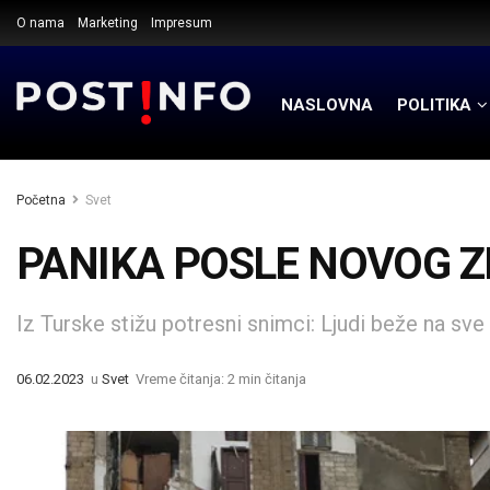
O nama
Marketing
Impresum
NASLOVNA
POLITIKA
Početna
Svet
PANIKA POSLE NOVOG 
Iz Turske stižu potresni snimci: Ljudi beže na sve
06.02.2023
u
Svet
Vreme čitanja: 2 min čitanja