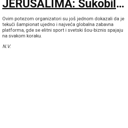
JERUSALIMA: Sukobili
se ultraortodoksni
Ovim potezom organizatori su još jednom dokazali da je
tekući šampionat ujedno i najveća globalna zabavna
demonstranti, građani i
platforma, gde se elitni sport i svetski šou-biznis spajaju
na svakom koraku.
policija zbog rada kafića
N.V.
subotom