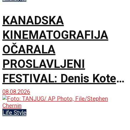
KANADSKA
KINEMATOGRAFIJA
OČARALA
PROSLAVLJENI
FESTIVAL: Denis Kote
predstavio novu dramu
08.08.2026
na 79. izdanju u
Life Style
Lokarnu