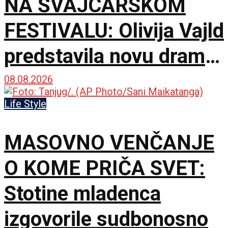
NA ŠVAJCARSKOM
FESTIVALU: Olivija Vajld
predstavila novu dramu
na 79. izdanju u
08.08.2026
Lokarnu
Life Style
MASOVNO VENČANJE
O KOME PRIČA SVET:
Stotine mladenca
izgovorile sudbonosno