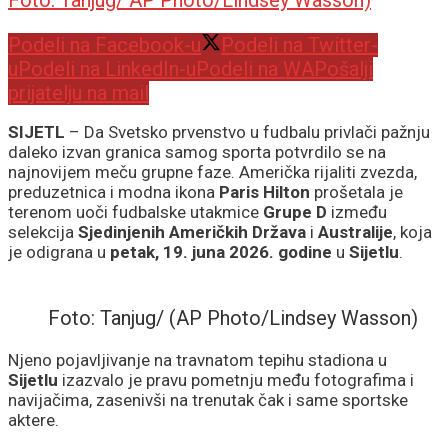
Foto: Tanjug/ AP Photo/Lindsey Wasson)
Podeli na Facebook-u
Podeli na Twitter-
u
Podeli na LinkedIn-u
Podeli na WA
Pošalji
prijatelju na mail
SIJETL
– Da Svetsko prvenstvo u fudbalu privlači pažnju
daleko izvan granica samog sporta potvrdilo se na
najnovijem meču grupne faze. Američka rijaliti zvezda,
preduzetnica i modna ikona
Paris Hilton
prošetala je
terenom uoči fudbalske utakmice
Grupe D
između
selekcija
Sjedinjenih Američkih Država
i
Australije
, koja
je odigrana u
petak, 19. juna 2026. godine
u
Sijetlu
.
Foto: Tanjug/ (AP Photo/Lindsey Wasson)
Njeno pojavljivanje na travnatom tepihu stadiona u
Sijetlu
izazvalo je pravu pometnju među fotografima i
navijačima, zasenivši na trenutak čak i same sportske
aktere.