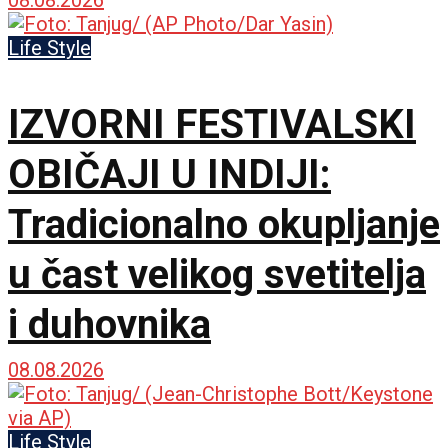
se ultraortodoksni
demonstranti, građani i
Life Style
policija zbog rada kafića
IZVORNI FESTIVALSKI
subotom
OBIČAJI U INDIJI:
Tradicionalno okupljanje
u čast velikog svetitelja
i duhovnika
08.08.2026
Life Style