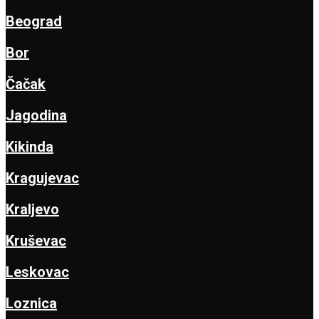
Beograd
Bor
Čačak
Jagodina
Kikinda
Kragujevac
Kraljevo
Kruševac
Leskovac
Loznica