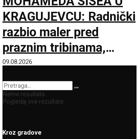
MOHAMEDA SISEA U
KRAGUJEVCU: Radnički
razbio maler pred
praznim tribinama,
Zemun pao na sparnom
09.08.2026
Čika Dači!
Nema rezultata
Pogledaj sve rezultate
Kroz gradove