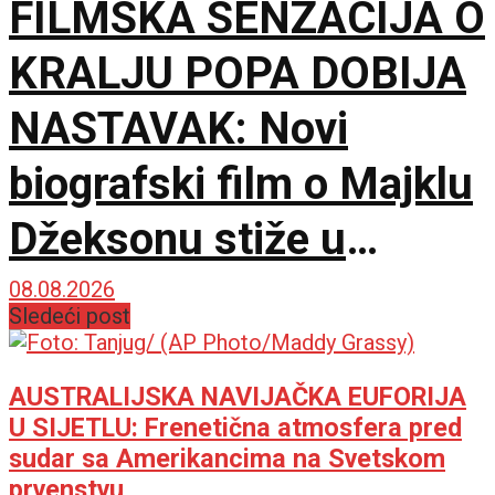
FILMSKA SENZACIJA O
KRALJU POPA DOBIJA
NASTAVAK: Novi
biografski film o Majklu
Džeksonu stiže u
bioskope
08.08.2026
Sledeći post
AUSTRALIJSKA NAVIJAČKA EUFORIJA
U SIJETLU: Frenetična atmosfera pred
sudar sa Amerikancima na Svetskom
prvenstvu