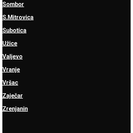
Sombor
S.Mitrovica
Subotica
Užice
Valjevo
Vranje
Vršac
Zaječar
Zrenjanin