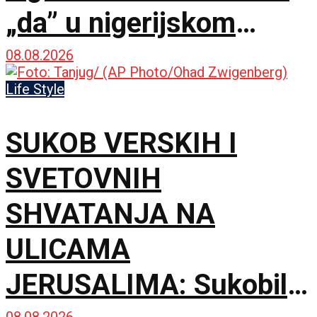
„da” u nigerijskom
gradu Kano
08.08.2026
Life Style
SUKOB VERSKIH I
SVETOVNIH
SHVATANJA NA
ULICAMA
JERUSALIMA: Sukobili
08.08.2026