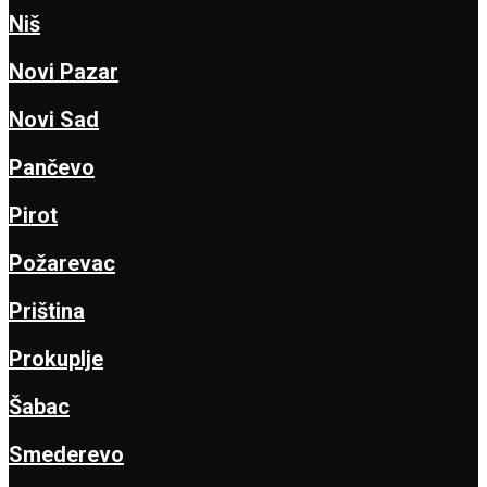
Niš
Novi Pazar
Novi Sad
Pančevo
Pirot
Požarevac
Priština
Prokuplje
Šabac
Smederevo