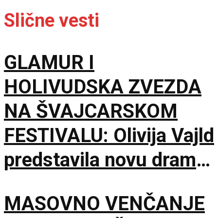
Slične vesti
GLAMUR I
HOLIVUDSKA ZVEZDA
NA ŠVAJCARSKOM
FESTIVALU: Olivija Vajld
predstavila novu dramu
na 79. izdanju u
MASOVNO VENČANJE
Lokarnu