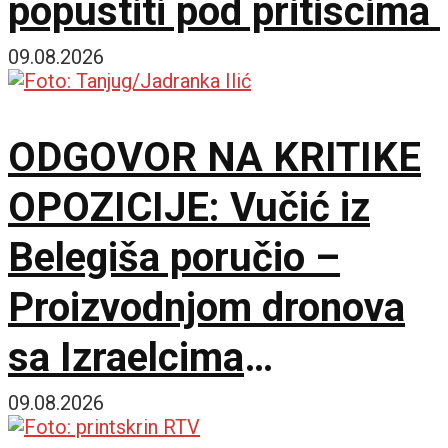
popustiti pod pritiscima
09.08.2026
ODGOVOR NA KRITIKE
OPOZICIJE: Vučić iz
Belegiša poručio –
Proizvodnjom dronova
sa Izraelcima
postajemo vojna sila
09.08.2026