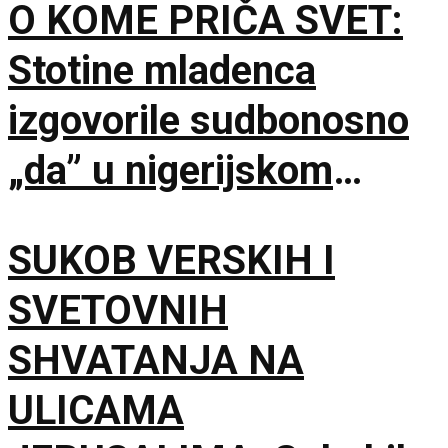
O KOME PRIČA SVET:
Stotine mladenca
izgovorile sudbonosno
„da” u nigerijskom
gradu Kano
SUKOB VERSKIH I
SVETOVNIH
SHVATANJA NA
ULICAMA