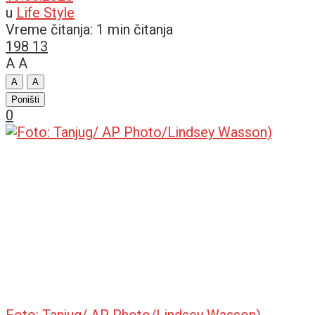
u
Life Style
Vreme čitanja: 1 min čitanja
198
13
A
A
A
A
Poništi
0