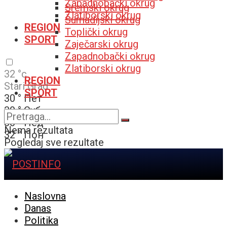
Zapadnobački okrug
Sremski okrug
Zlatiborski okrug
Šumadijski okrug
REGION
Toplički okrug
SPORT
Zaječarski okrug
Zapadnobački okrug
Zlatiborski okrug
32
°c
REGION
Stari Grad
SPORT
30
°
Пет
30
°
Суб
30
°
Нед
Nema rezultata
32
°
Пон
Pogledaj sve rezultate
Naslovna
Danas
Politika