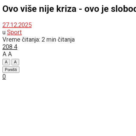
Ovo više nije kriza - ovo je slob
27.12.2025
u
Sport
Vreme čitanja: 2 min čitanja
208
4
A
A
A
A
Poništi
0