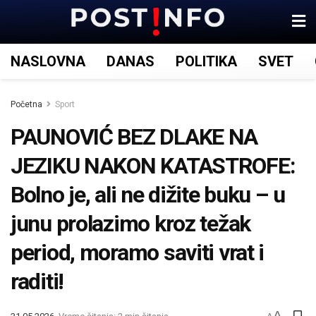
NASLOVNA
DANAS
POLITIKA
SVET
Početna
Sport
PAUNOVIĆ BEZ DLAKE NA
JEZIKU NAKON KATASTROFE:
Bolno je, ali ne dižite buku – u
junu prolazimo kroz težak
period, moramo saviti vrat i
raditi!
A