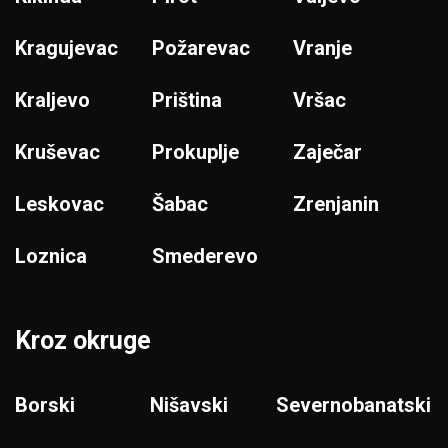
Kragujevac
Požarevac
Vranje
Kraljevo
Priština
Vršac
Kruševac
Prokuplje
Zaječar
Leskovac
Šabac
Zrenjanin
Loznica
Smederevo
Kroz okruge
Borski
Nišavski
Severnobanatski