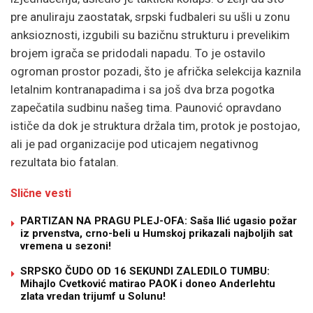
pre anuliraju zaostatak, srpski fudbaleri su ušli u zonu
anksioznosti, izgubili su bazičnu strukturu i prevelikim
brojem igrača se pridodali napadu. To je ostavilo
ogroman prostor pozadi, što je afrička selekcija kaznila
letalnim kontranapadima i sa još dva brza pogotka
zapečatila sudbinu našeg tima. Paunović opravdano
ističe da dok je struktura držala tim, protok je postojao,
ali je pad organizacije pod uticajem negativnog
rezultata bio fatalan.
Slične vesti
PARTIZAN NA PRAGU PLEJ-OFA: Saša Ilić ugasio požar
iz prvenstva, crno-beli u Humskoj prikazali najboljih sat
vremena u sezoni!
SRPSKO ČUDO OD 16 SEKUNDI ZALEDILO TUMBU:
Mihajlo Cvetković matirao PAOK i doneo Anderlehtu
zlata vredan trijumf u Solunu!