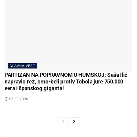
GLAVNA VEST
PARTIZAN NA POPRAVNOM U HUMSKOJ: Saša Ilić
napravio rez, crno-beli protiv Tobola jure 750.000
evra i španskog giganta!
06.08.2026