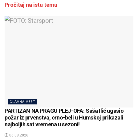
Pročitaj na istu temu
GLAVNA VEST
PARTIZAN NA PRAGU PLEJ-OFA: Saša Ilić ugasio
požar iz prvenstva, crno-beli u Humskoj prikazali
najboljih sat vremena u sezoni!
06.08.2026