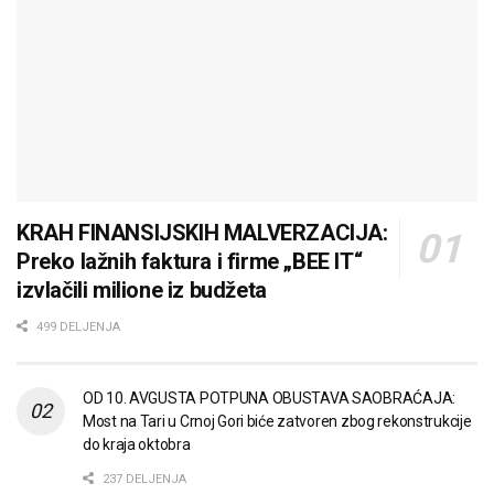
KRAH FINANSIJSKIH MALVERZACIJA:
Preko lažnih faktura i firme „BEE IT“
izvlačili milione iz budžeta
499 DELJENJA
OD 10. AVGUSTA POTPUNA OBUSTAVA SAOBRAĆAJA:
Most na Tari u Crnoj Gori biće zatvoren zbog rekonstrukcije
do kraja oktobra
237 DELJENJA