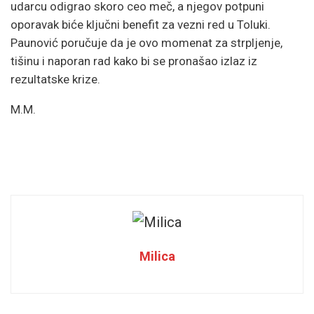
udarcu odigrao skoro ceo meč, a njegov potpuni
oporavak biće ključni benefit za vezni red u Toluki.
Paunović poručuje da je ovo momenat za strpljenje,
tišinu i naporan rad kako bi se pronašao izlaz iz
rezultatske krize.
M.M.
Milica