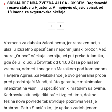
SRBIJA BEZ NBA ZVEZDA ALI SA JOKIĆEM: Bogdanović
rešava status u Hjustonu, Alimpijević objavio spisak od
18 imena za avgustovske okršaje!
Vremena za duboku žalost nema, jer reprezentacija
ulazi u izuzetno specifičan i naporan junski prozor. Već
sutra „Orlove“ očekuje iscrpljujući put preko Atlantika,
gde će u Toluki, u četvrtak od 04.00 časa po našem
vremenu, odmeriti snage sa Meksikom pod komandom
Havijera Agirea. Za Meksikance je ovo generalna proba
pred predstojeći Mundijal, što garantuje maksimalan
intenzitet na visini i u specifičnim klimatskim uslovima.
Kadrovska situacija diktiraće i izgled tima; dok se
težina nove povrede tek utvrđuje, pozitivna vest je
hrabrost Petra Stanića koji je uprkos zadobijenom