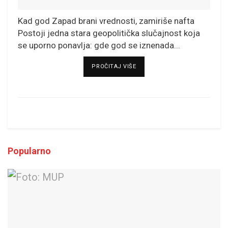
Kad god Zapad brani vrednosti, zamiriše nafta
Postoji jedna stara geopolitička slučajnost koja
se uporno ponavlja: gde god se iznenada...
DETAILS
PROČITAJ VIŠE
Popularno