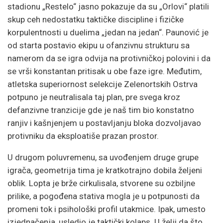
stadionu „Restelo“ jasno pokazuje da su „Orlovi“ platili
skup ceh nedostatku taktičke discipline i fizičke
korpulentnosti u duelima „jedan na jedan“. Paunović je
od starta postavio ekipu u ofanzivnu strukturu sa
namerom da se igra odvija na protivničkoj polovini i da
se vrši konstantan pritisak u obe faze igre. Međutim,
atletska superiornost selekcije Zelenortskih Ostrva
potpuno je neutralisala taj plan, pre svega kroz
defanzivne tranzicije gde je naš tim bio konstatno
ranjiv i kašnjenjem u postavljanju bloka dozvoljavao
protivniku da eksploatiše prazan prostor.
U drugom poluvremenu, sa uvođenjem druge grupe
igrača, geometrija tima je kratkotrajno dobila željeni
oblik. Lopta je brže cirkulisala, stvorene su ozbiljne
prilike, a pogođena stativa mogla je u potpunosti da
promeni tok i psihološki profil utakmice. Ipak, umesto
izjednačenja, usledio je taktički kolaps. U želji da što