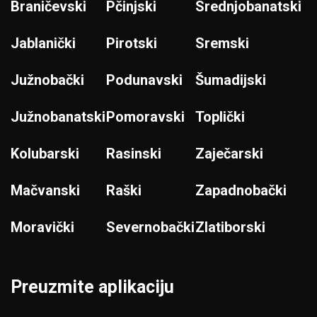
Braničevski
Pčinjski
Srednjobanatski
Jablanički
Pirotski
Sremski
Južnobački
Podunavski
Šumadijski
Južnobanatski
Pomoravski
Toplički
Kolubarski
Rasinski
Zaječarski
Mačvanski
Raški
Zapadnobački
Moravički
Severnobački
Zlatiborski
Preuzmite aplikaciju