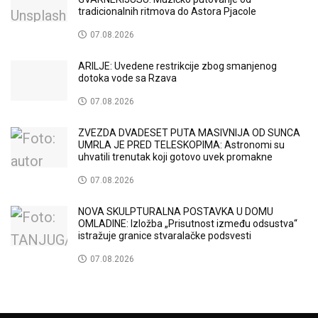
tradicionalnih ritmova do Astora Pjacole
07.08.2026
ARILJE: Uvedene restrikcije zbog smanjenog
dotoka vode sa Rzava
07.08.2026
ZVEZDA DVADESET PUTA MASIVNIJA OD SUNCA
UMRLA JE PRED TELESKOPIMA: Astronomi su
uhvatili trenutak koji gotovo uvek promakne
07.08.2026
NOVA SKULPTURALNA POSTAVKA U DOMU
OMLADINE: Izložba „Prisutnost između odsustva“
istražuje granice stvaralačke podsvesti
07.08.2026