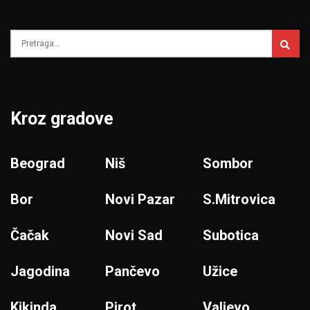
Kroz gradove
Beograd
Niš
Sombor
Bor
Novi Pazar
S.Mitrovica
Čačak
Novi Sad
Subotica
Jagodina
Pančevo
Užice
Kikinda
Pirot
Valjevo