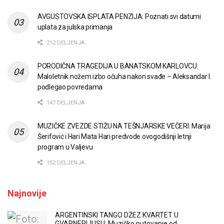
AVGUSTOVSKA ISPLATA PENZIJA: Poznati svi datumi
uplata za julska primanja
212 DELJENJA
PORODIČNA TRAGEDIJA U BANATSKOM KARLOVCU:
Maloletnik nožem izbo očuha nakon svađe – Aleksandar I.
podlegao povredama
147 DELJENJA
MUZIČKE ZVEZDE STIŽU NA TEŠNJARSKE VEČERI: Marija
Šerifović i Hari Mata Hari predvode ovogodišnji letnji
program u Valjevu
152 DELJENJA
Najnovije
ARGENTINSKI TANGO DŽEZ KVARTET U
GVARNERIJUSU: Muzičko putovanje od