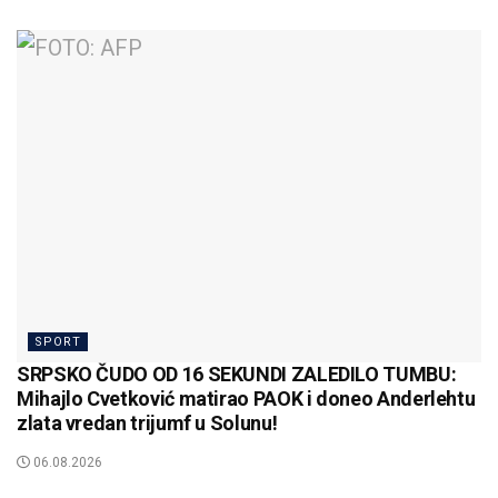
SPORT
SRPSKO ČUDO OD 16 SEKUNDI ZALEDILO TUMBU:
Mihajlo Cvetković matirao PAOK i doneo Anderlehtu
zlata vredan trijumf u Solunu!
06.08.2026