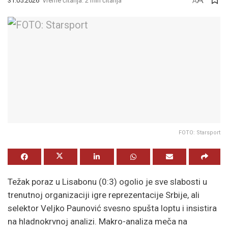
31.05.2026
Vreme čitanja: 2 min čitanja
A
FOTO: Starsport
Težak poraz u Lisabonu (0:3) ogolio je sve slabosti u
trenutnoj organizaciji igre reprezentacije Srbije, ali
selektor Veljko Paunović svesno spušta loptu i insistira
na hladnokrvnoj analizi. Makro-analiza meča na