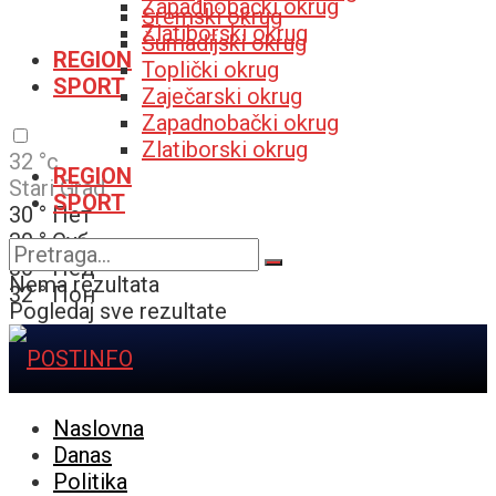
Zapadnobački okrug
Sremski okrug
Zlatiborski okrug
Šumadijski okrug
REGION
Toplički okrug
SPORT
Zaječarski okrug
Zapadnobački okrug
Zlatiborski okrug
32
°c
REGION
Stari Grad
SPORT
30
°
Пет
30
°
Суб
30
°
Нед
Nema rezultata
32
°
Пон
Pogledaj sve rezultate
Naslovna
Danas
Politika