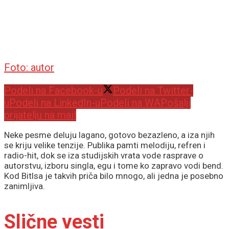
Foto: autor
Podeli na Facebook-u
Podeli na Twitter-
u
Podeli na LinkedIn-u
Podeli na WA
Pošalji
prijatelju na mail
Neke pesme deluju lagano, gotovo bezazleno, a iza njih
se kriju velike tenzije. Publika pamti melodiju, refren i
radio-hit, dok se iza studijskih vrata vode rasprave o
autorstvu, izboru singla, egu i tome ko zapravo vodi bend.
Kod Bitlsa je takvih priča bilo mnogo, ali jedna je posebno
zanimljiva.
Slične vesti