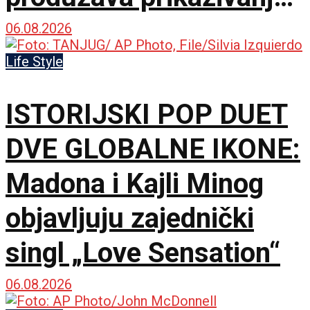
u IMAX dvorani
06.08.2026
Life Style
ISTORIJSKI POP DUET
DVE GLOBALNE IKONE:
Madona i Kajli Minog
objavljuju zajednički
singl „Love Sensation“
06.08.2026