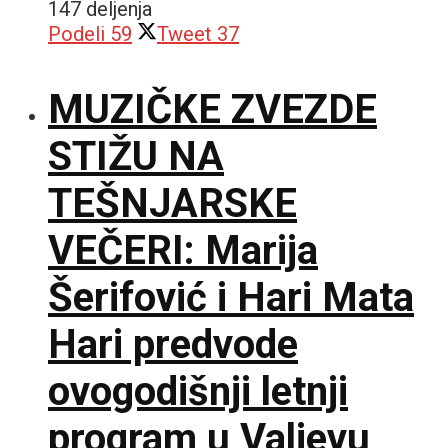
147 deljenja
Podeli
59
Tweet
37
MUZIČKE ZVEZDE
STIŽU NA
TEŠNJARSKE
VEČERI: Marija
Šerifović i Hari Mata
Hari predvode
ovogodišnji letnji
program u Valjevu