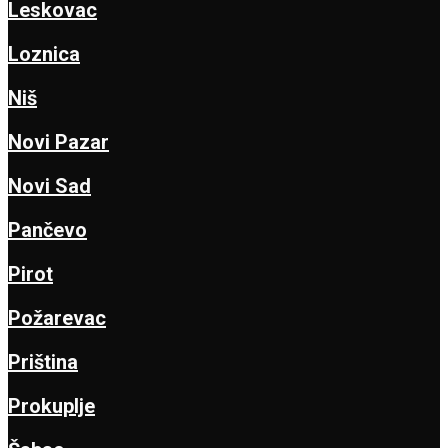
Leskovac
Loznica
Niš
Novi Pazar
Novi Sad
Pančevo
Pirot
Požarevac
Priština
Prokuplje