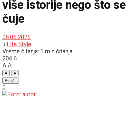
više istorije nego što se
čuje
08.06.2026
u
Life Style
Vreme čitanja: 1 min čitanja
204
6
A
A
A
A
Poništi
0