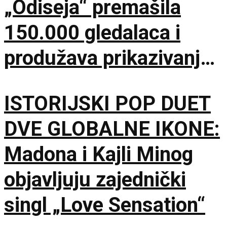
„Odiseja“ premašila
150.000 gledalaca i
produžava prikazivanje
u IMAX dvorani
ISTORIJSKI POP DUET
DVE GLOBALNE IKONE:
Madona i Kajli Minog
objavljuju zajednički
singl „Love Sensation“