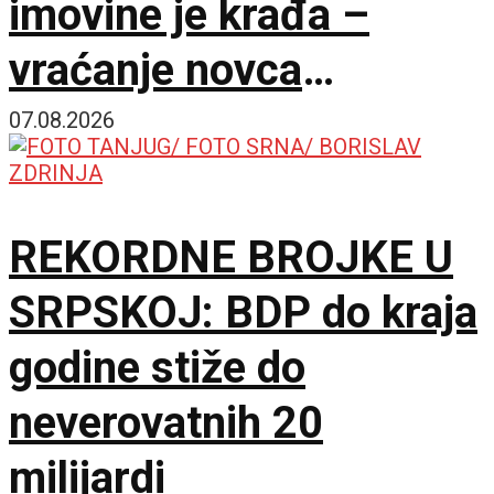
imovine je krađa –
vraćanje novca
omogućilo bi mir u
07.08.2026
Ukrajini
REKORDNE BROJKE U
SRPSKOJ: BDP do kraja
godine stiže do
neverovatnih 20
milijardi