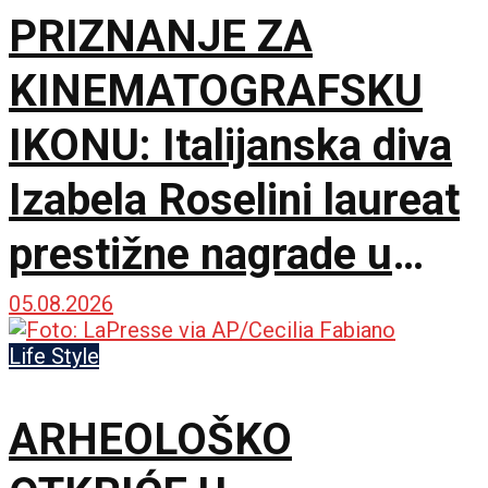
PRIZNANJE ZA
KINEMATOGRAFSKU
IKONU: Italijanska diva
Izabela Roselini laureat
prestižne nagrade u
Švajcarskoj
05.08.2026
Life Style
ARHEOLOŠKO