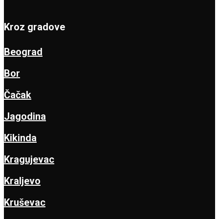
Kroz gradove
Beograd
Bor
Čačak
Jagodina
Kikinda
Kragujevac
Kraljevo
Kruševac