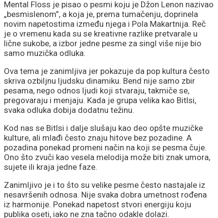
Mental Floss je pisao o pesmi koju je Džon Lenon nazivao
„besmislenom”, a koja je, prema tumačenju, doprinela
novim napetostima između njega i Pola Makartnija. Reč
je o vremenu kada su se kreativne razlike pretvarale u
lične sukobe, a izbor jedne pesme za singl više nije bio
samo muzička odluka.
Ova tema je zanimljiva jer pokazuje da pop kultura često
skriva ozbiljnu ljudsku dinamiku. Bend nije samo zbir
pesama, nego odnos ljudi koji stvaraju, takmiče se,
pregovaraju i menjaju. Kada je grupa velika kao Bitlsi,
svaka odluka dobija dodatnu težinu.
Kod nas se Bitlsi i dalje slušaju kao deo opšte muzičke
kulture, ali mlađi često znaju hitove bez pozadine. A
pozadina ponekad promeni način na koji se pesma čuje.
Ono što zvuči kao vesela melodija može biti znak umora,
sujete ili kraja jedne faze.
Zanimljivo je i to što su velike pesme često nastajale iz
nesavršenih odnosa. Nije svaka dobra umetnost rođena
iz harmonije. Ponekad napetost stvori energiju koju
publika oseti, iako ne zna tačno odakle dolazi.