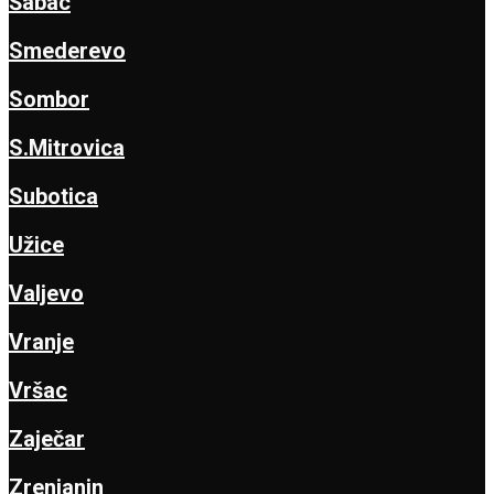
Šabac
Smederevo
Sombor
S.Mitrovica
Subotica
Užice
Valjevo
Vranje
Vršac
Zaječar
Zrenjanin