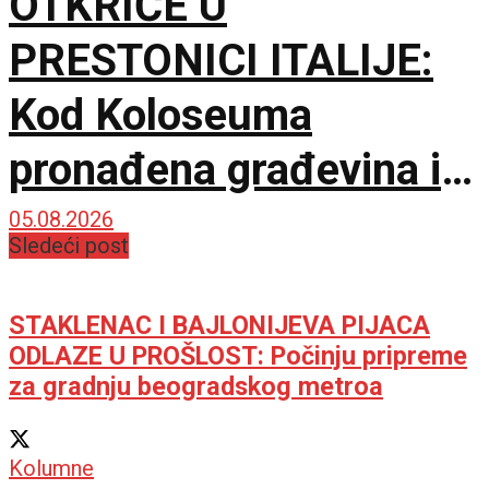
OTKRIĆE U
PRESTONICI ITALIJE:
Kod Koloseuma
pronađena građevina iz
drugog veka sa
05.08.2026
Sledeći post
mozaicima i freskama
STAKLENAC I BAJLONIJEVA PIJACA
ODLAZE U PROŠLOST: Počinju pripreme
za gradnju beogradskog metroa
Kolumne