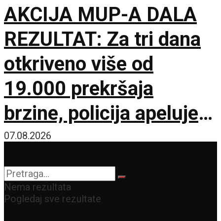
AKCIJA MUP-A DALA
REZULTAT: Za tri dana
otkriveno više od
19.000 prekršaja
brzine, policija apeluje
na vozače pred burni
07.08.2026
vikend
Nema rezultata
Pogledaj sve rezultate