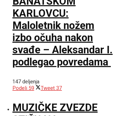
BANATSKOM
KARLOVCU:
Maloletnik nožem
izbo očuha nakon
svađe – Aleksandar I.
podlegao povredama
147 deljenja
Podeli
59
Tweet
37
MUZIČKE ZVEZDE