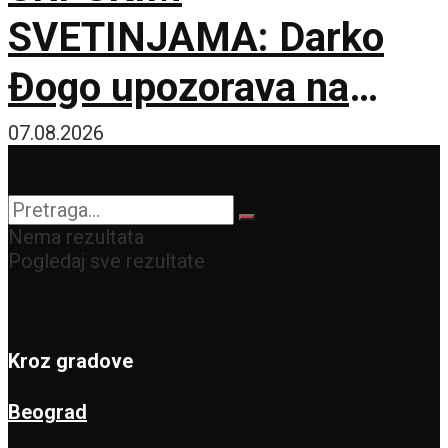
SVETINJAMA: Darko
Đogo upozorava na
opasne namere
07.08.2026
uvođenja licenciranih
vodiča na KiM
Nema rezultata
Pogledaj sve rezultate
Kroz gradove
Beograd