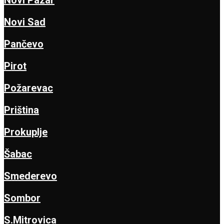
Novi Sad
Pančevo
Pirot
Požarevac
Priština
Prokuplje
Šabac
Smederevo
Sombor
S.Mitrovica