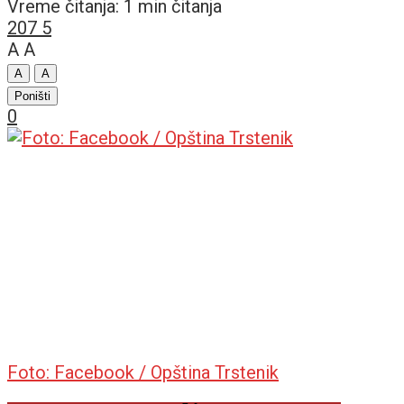
Vreme čitanja: 1 min čitanja
207
5
A
A
A
A
Poništi
0
Foto: Facebook / Opština Trstenik