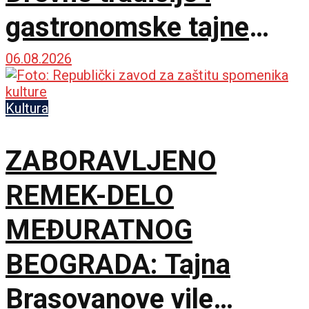
gastronomske tajne
spojile dve prijateljske
06.08.2026
zemlje
Kultura
ZABORAVLJENO
REMEK-DELO
MEĐURATNOG
BEOGRADA: Tajna
Brasovanove vile