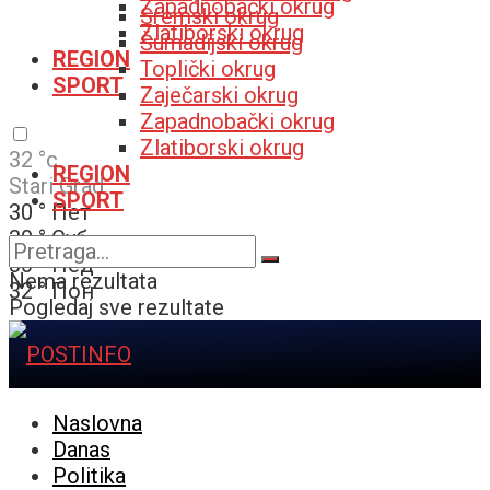
Zapadnobački okrug
Sremski okrug
Zlatiborski okrug
Šumadijski okrug
REGION
Toplički okrug
SPORT
Zaječarski okrug
Zapadnobački okrug
Zlatiborski okrug
32
°c
REGION
Stari Grad
SPORT
30
°
Пет
30
°
Суб
30
°
Нед
Nema rezultata
32
°
Пон
Pogledaj sve rezultate
Naslovna
Danas
Politika