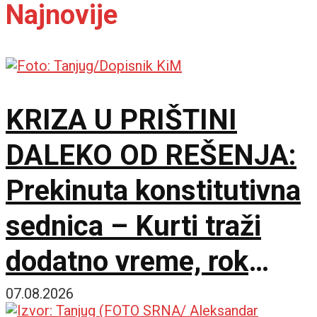
Najnovije
KRIZA U PRIŠTINI
DALEKO OD REŠENJA:
Prekinuta konstitutivna
sednica – Kurti traži
dodatno vreme, rok
Ustavnog suda ističe
07.08.2026