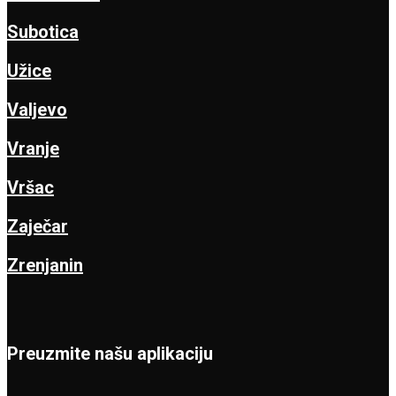
Subotica
Užice
Valjevo
Vranje
Vršac
Zaječar
Zrenjanin
Preuzmite našu aplikaciju