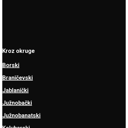
Kroz okruge
Borski
Braničevski
Jablanički
Južnobački
Južnobanatski