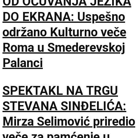
OD OČUVANJA JEZIKA
DO EKRANA: Uspešno
održano Kulturno veče
Roma u Smederevskoj
Palanci
SPEKTAKL NA TRGU
STEVANA SINĐELIĆA:
Mirza Selimović priredio
veče za pamćenje u