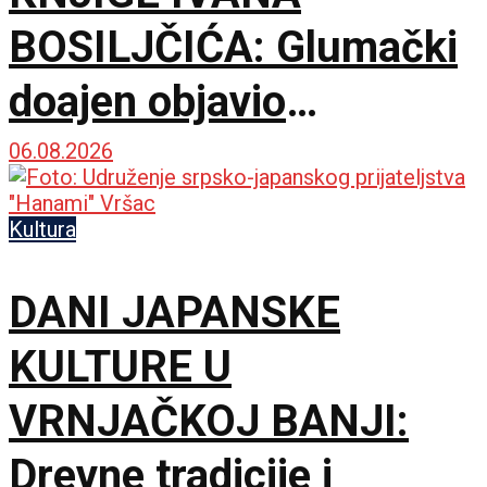
BOSILJČIĆA: Glumački
doajen objavio
autorizovani prvenac
06.08.2026
„Naše priče“
Kultura
DANI JAPANSKE
KULTURE U
VRNJAČKOJ BANJI:
Drevne tradicije i