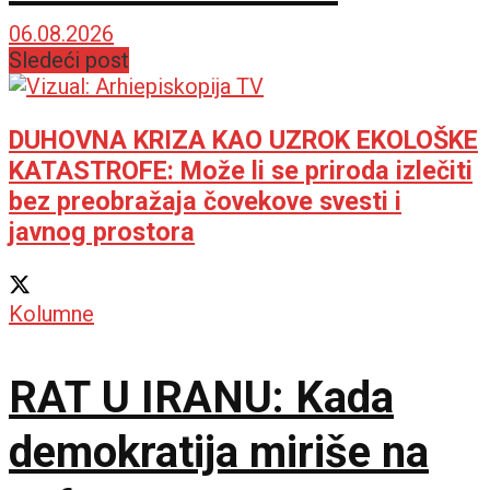
ponovo sija starim
06.08.2026
Sledeći post
sjajem
DUHOVNA KRIZA KAO UZROK EKOLOŠKE
KATASTROFE: Može li se priroda izlečiti
bez preobražaja čovekove svesti i
javnog prostora
Kolumne
RAT U IRANU: Kada
demokratija miriše na