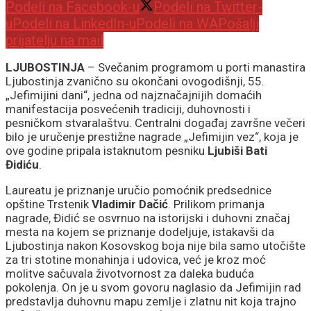
Podeli na Facebook-u
Podeli na Twitter-
u
Podeli na LinkedIn-u
Podeli na WA
Pošalji
prijatelju na mail
LJUBOSTINJA
– Svečanim programom u porti manastira
Ljubostinja zvanično su okončani ovogodišnji, 55.
„Jefimijini dani“, jedna od najznačajnijih domaćih
manifestacija posvećenih tradiciji, duhovnosti i
pesničkom stvaralaštvu. Centralni događaj završne večeri
bilo je uručenje prestižne nagrade „Jefimijin vez“, koja je
ove godine pripala istaknutom pesniku
Ljubiši Bati
Đidiću
.
Laureatu je priznanje uručio pomoćnik predsednice
opštine Trstenik
Vladimir Dačić
. Prilikom primanja
nagrade, Đidić se osvrnuo na istorijski i duhovni značaj
mesta na kojem se priznanje dodeljuje, istakavši da
Ljubostinja nakon Kosovskog boja nije bila samo utočište
za tri stotine monahinja i udovica, već je kroz moć
molitve sačuvala životvornost za daleka buduća
pokolenja. On je u svom govoru naglasio da Jefimijin rad
predstavlja duhovnu mapu zemlje i zlatnu nit koja trajno