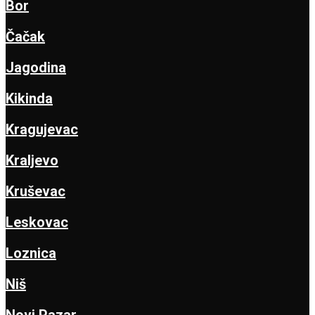
Bor
Čačak
Jagodina
Kikinda
Kragujevac
Kraljevo
Kruševac
Leskovac
Loznica
Niš
Novi Pazar