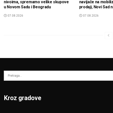
nivoima, spremamo velike skupove
navijače na mobiliz
u Novom Sadu i Beogradu
prodaji, Novi Sad 
07.08.2026
07.08.2026
Kroz gradove