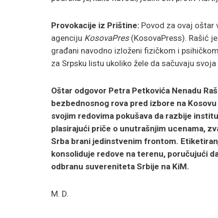
Provokacije iz Prištine:
Povod za ovaj oštar v
agenciju
KosovaPres
(KosovaPress). Rašić je 
građani navodno izloženi fizičkom i psihičkom
za Srpsku listu ukoliko žele da sačuvaju svoja
Oštar odgovor Petra Petkovića Nenadu Rašić
bezbednosnog rova pred izbore na Kosovu i M
svojim redovima pokušava da razbije instit
plasirajući priče o unutrašnjim ucenama, zv
Srba brani jedinstvenim frontom. Etiketira
konsoliduje redove na terenu, poručujući da 
odbranu suvereniteta Srbije na KiM.
M. D.