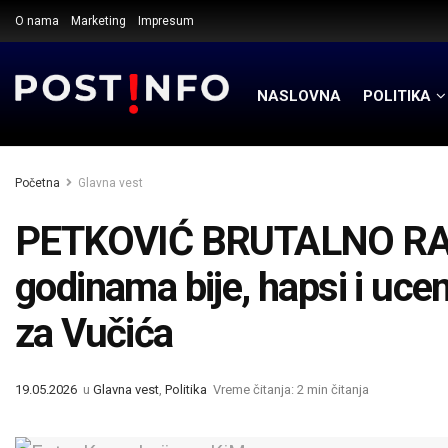
O nama
Marketing
Impresum
NASLOVNA
POLITIKA
Početna
Glavna vest
PETKOVIĆ BRUTALNO RAŠI
godinama bije, hapsi i ucen
za Vučića
19.05.2026
u
Glavna vest
,
Politika
Vreme čitanja: 2 min čitanja