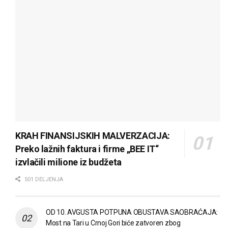
KRAH FINANSIJSKIH MALVERZACIJA:
Preko lažnih faktura i firme „BEE IT“
izvlačili milione iz budžeta
501 DELJENJA
OD 10. AVGUSTA POTPUNA OBUSTAVA SAOBRAĆAJA:
Most na Tari u Crnoj Gori biće zatvoren zbog