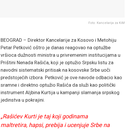
Foto: Kancelarija za KiM
BEOGRAD – Direktor Kancelarije za Kosovo i Metohiju
Petar Petković oštro je danas reagovao na optužbe
vršioca dužnosti ministra u privremenim institucijama u
Prištini Nenada Rašića, koji je optužio Srpsku listu za
navodni sistematski pritisak na kosovske Srbe uoči
predstojećih izbora. Petković je ove navode odbacio kao
sramne i direktno optužio Rašića da služi kao politički
instrument Aljbina Kurtija u kampanji slamanja srpskog
jedinstva u pokrajini.
„Rašićev Kurti je taj koji godinama
maltretira, hapsi, prebija i ucenjuje Srbe na