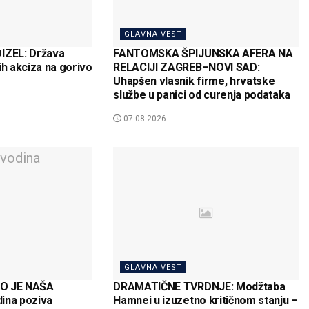
GLAVNA VEST
ZEL: Država
FANTOMSKA ŠPIJUNSKA AFERA NA
ih akciza na gorivo
RELACIJI ZAGREB–NOVI SAD:
Uhapšen vlasnik firme, hrvatske
službe u panici od curenja podataka
07.08.2026
GLAVNA VEST
TO JE NAŠA
DRAMATIČNE TVRDNJE: Modžtaba
ina poziva
Hamnei u izuzetno kritičnom stanju –