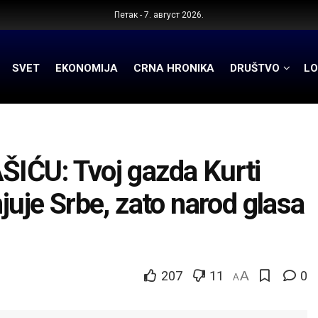
Петак - 7. август 2026.
SVET
EKONOMIJA
CRNA HRONIKA
DRUŠTVO
LO
ĆU: Tvoj gazda Kurti
juje Srbe, zato narod glasa
207
11
A
0
A