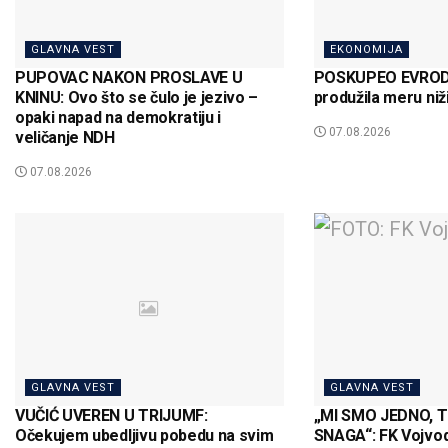
GLAVNA VEST
EKONOMIJA
PUPOVAC NAKON PROSLAVE U
POSKUPEO EVRODI
KNINU: Ovo što se čulo je jezivo –
produžila meru niž
opaki napad na demokratiju i
07.08.2026
veličanje NDH
07.08.2026
GLAVNA VEST
GLAVNA VEST
VUČIĆ UVEREN U TRIJUMF:
„MI SMO JEDNO, 
Očekujem ubedljivu pobedu na svim
SNAGA“: FK Vojvod