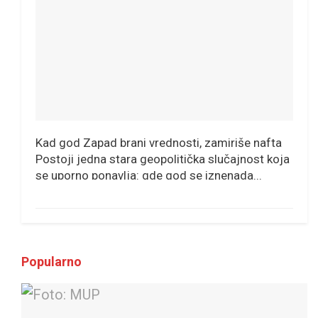
Kad god Zapad brani vrednosti, zamiriše nafta
Postoji jedna stara geopolitička slučajnost koja
se uporno ponavlja: gde god se iznenada...
Popularno