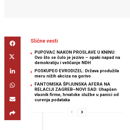
Slične vesti
PUPOVAC NAKON PROSLAVE U KNINU:
Ovo što se čulo je jezivo – opaki napad na
demokratiju i veličanje NDH
POSKUPEO EVRODIZEL: Država produžila
meru nižih akciza na gorivo
FANTOMSKA ŠPIJUNSKA AFERA NA
RELACIJI ZAGREB–NOVI SAD: Uhapšen
vlasnik firme, hrvatske službe u panici od
curenja podataka