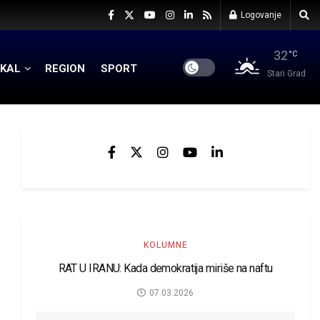
Logovanje
32
°C
KAL
REGION
SPORT
Stari Grad
KOLUMNE
RAT U IRANU: Kada demokratija miriše na naftu
07.03.2026