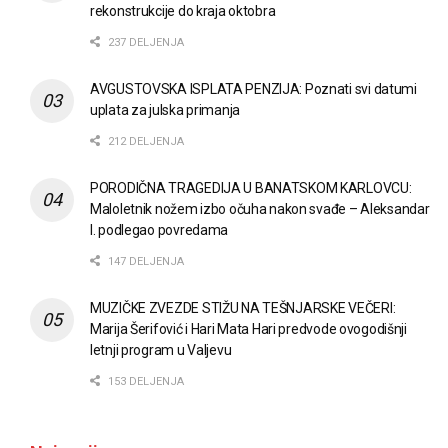
rekonstrukcije do kraja oktobra
237 DELJENJA
AVGUSTOVSKA ISPLATA PENZIJA: Poznati svi datumi
uplata za julska primanja
212 DELJENJA
PORODIČNA TRAGEDIJA U BANATSKOM KARLOVCU:
Maloletnik nožem izbo očuha nakon svađe – Aleksandar
I. podlegao povredama
147 DELJENJA
MUZIČKE ZVEZDE STIŽU NA TEŠNJARSKE VEČERI:
Marija Šerifović i Hari Mata Hari predvode ovogodišnji
letnji program u Valjevu
153 DELJENJA