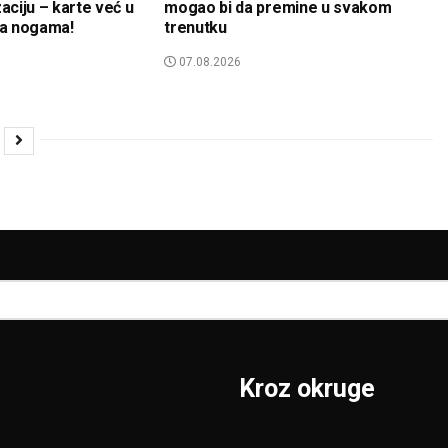
aciju – karte već u
mogao bi da premine u svakom
na nogama!
trenutku
07.08.2026
Kroz okruge