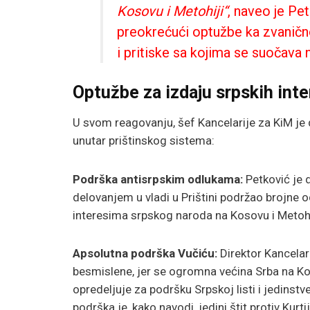
Kosovu i Metohiji“
, naveo je Pe
preokrećući optužbe ka zvanično
i pritiske sa kojima se suočava 
Optužbe za izdaju srpskih inte
U svom reagovanju, šef Kancelarije za KiM je 
unutar prištinskog sistema:
Podrška antisrpskim odlukama:
Petković je 
delovanjem u vladi u Prištini podržao brojne o
interesima srpskog naroda na Kosovu i Metohi
Apsolutna podrška Vučiću:
Direktor Kancelar
besmislene, jer se ogromna većina Srba na K
opredeljuje za podršku Srpskoj listi i jedinstv
podrška je, kako navodi, jedini štit protiv Kurt