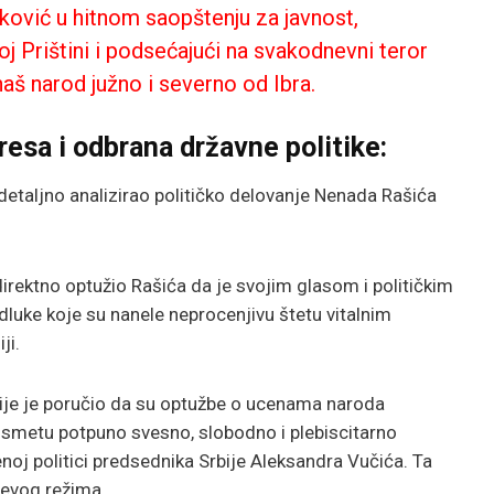
tković u hitnom saopštenju za javnost,
j Prištini i podsećajući na svakodnevni teror
naš narod južno i severno od Ibra.
resa i odbrana državne politike:
detaljno analizirao političko delovanje Nenada Rašića
direktno optužio Rašića da je svojim glasom i političkim
dluke koje su nanele neprocenjivu štetu vitalnim
ji.
ije je poručio da su optužbe o ucenama naroda
osmetu potpuno svesno, slobodno i plebiscitarno
enoj politici predsednika Srbije Aleksandra Vučića. Ta
ijevog režima.