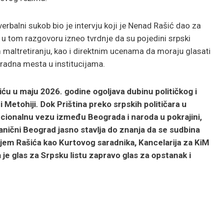
erbalni sukob bio je intervju koji je Nenad Rašić dao za
u tom razgovoru izneo tvrdnje da su pojedini srpski
 maltretiranju, kao i direktnim ucenama da moraju glasati
 radna mesta u institucijama.
u u maju 2026. godine ogoljava dubinu političkog i
etohiji. Dok Priština preko srpskih političara u
ucionalnu vezu između Beograda i naroda u pokrajini,
anični Beograd jasno stavlja do znanja da se sudbina
njem Rašića kao Kurtovog saradnika, Kancelarija za KiM
je glas za Srpsku listu zapravo glas za opstanak i