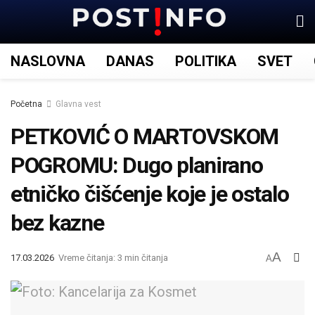
NASLOVNA
DANAS
POLITIKA
SVET
Početna
Glavna vest
PETKOVIĆ O MARTOVSKOM
POGROMU: Dugo planirano
etničko čišćenje koje je ostalo
bez kazne
A
17.03.2026
Vreme čitanja: 3 min čitanja
A