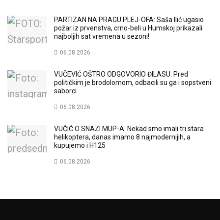
PARTIZAN NA PRAGU PLEJ-OFA: Saša Ilić ugasio
požar iz prvenstva, crno-beli u Humskoj prikazali
najboljih sat vremena u sezoni!
06.08.2026
VUČEVIĆ OŠTRO ODGOVORIO ĐILASU: Pred
političkim je brodolomom, odbacili su ga i sopstveni
saborci
06.08.2026
VUČIĆ O SNAZI MUP-A: Nekad smo imali tri stara
helikoptera, danas imamo 8 najmodernijih, a
kupujemo i H125
06.08.2026