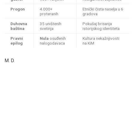
Progon
4.000+
Etnički čista naselja u 6
proteranih
gradova
Duhovna
35 uništenih
Pokušaj brisanja
baština
svetinja
istorijskog identiteta
Pravni
Nula
osuđenih
Kultura nekažnjivosti
epilog
nalogodavaca
na KiM
M. D.