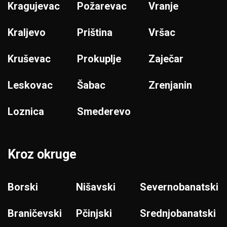
Kragujevac
Požarevac
Vranje
Kraljevo
Priština
Vršac
Kruševac
Prokuplje
Zaječar
Leskovac
Šabac
Zrenjanin
Loznica
Smederevo
Kroz okruge
Borski
Nišavski
Severnobanatski
Braničevski
Pčinjski
Srednjobanatski