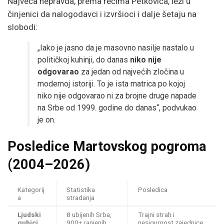
Najveća nepravda, prema rečima Petkovića, leži u
činjenici da nalogodavci i izvršioci i dalje šetaju na
slobodi:
„Iako je jasno da je masovno nasilje nastalo u
političkoj kuhinji, do danas
niko nije
odgovarao
za jedan od najvećih zločina u
modernoj istoriji. To je ista matrica po kojoj
niko nije odgovarao ni za brojne druge napade
na Srbe od 1999. godine do danas“, podvukao
je on.
Posledice Martovskog pogroma
(2004–2026)
Kategorij
Statistika
Posledica
a
stradanja
Ljudski
8 ubijenih Srba,
Trajni strah i
gubici
900+ ranjenih
nesigurnost zajednice