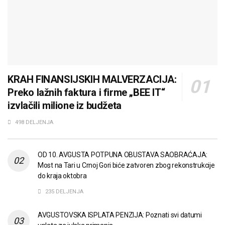
KRAH FINANSIJSKIH MALVERZACIJA:
Preko lažnih faktura i firme „BEE IT“
izvlačili milione iz budžeta
498 DELJENJA
OD 10. AVGUSTA POTPUNA OBUSTAVA SAOBRAĆAJA:
Most na Tari u Crnoj Gori biće zatvoren zbog rekonstrukcije
do kraja oktobra
235 DELJENJA
AVGUSTOVSKA ISPLATA PENZIJA: Poznati svi datumi