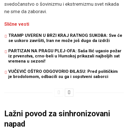
svedočanstvo o šovinizmu i ekstremizmu svet nikada
ne sme da zaboravi.
Slične vesti
TRAMP UVEREN U BRZI KRAJ RATNOG SUKOBA: Sve će
se uskoro završiti, Iran ne može još dugo da izdrži
PARTIZAN NA PRAGU PLEJ-OFA: Saša Ilić ugasio požar
iz prvenstva, crno-beli u Humskoj prikazali najboljih sat
vremena u sezoni!
VUČEVIĆ OŠTRO ODGOVORIO ĐILASU: Pred političkim
je brodolomom, odbacili su ga i sopstveni saborci
Lažni povod za sinhronizovani
napad