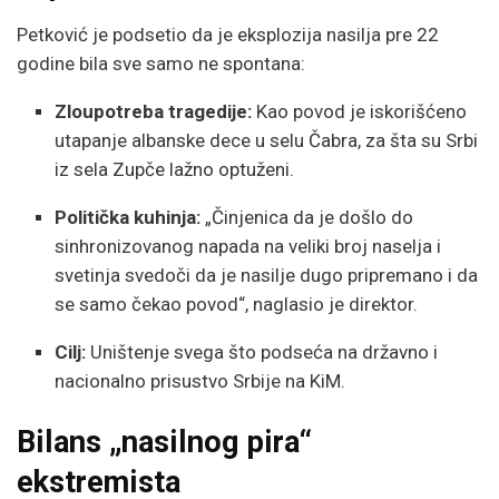
Petković je podsetio da je eksplozija nasilja pre 22
godine bila sve samo ne spontana:
Zloupotreba tragedije:
Kao povod je iskorišćeno
utapanje albanske dece u selu Čabra, za šta su Srbi
iz sela Zupče lažno optuženi.
Politička kuhinja:
„Činjenica da je došlo do
sinhronizovanog napada na veliki broj naselja i
svetinja svedoči da je nasilje dugo pripremano i da
se samo čekao povod“, naglasio je direktor.
Cilj:
Uništenje svega što podseća na državno i
nacionalno prisustvo Srbije na KiM.
Bilans „nasilnog pira“
ekstremista