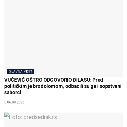
GLAVNA VEST
VUČEVIĆ OŠTRO ODGOVORIO ĐILASU: Pred
političkim je brodolomom, odbacili su ga i sopstveni
saborci
06.08.2026