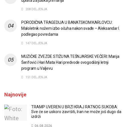
uplata za julska primanja
208 DELJENJA
PORODIČNA TRAGEDIJA U BANATSKOM KARLOVCU:
Maloletnik nožem izbo očuha nakon svađe – Aleksandar I.
podlegao povredama
147 DELJENJA
MUZIČKE ZVEZDE STIŽU NA TEŠNJARSKE VEČERI: Marija
Šerifović i Hari Mata Hari predvode ovogodišnji letnji
program u Valjevu
151 DELJENJA
Najnovije
TRAMP UVEREN U BRZI KRAJ RATNOG SUKOBA:
Sve će se uskoro završiti, Iran ne može još dugo da
izdrži
06.08.2026