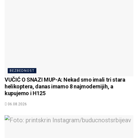
BEZBEDNOST
VUČIĆ O SNAZI MUP-A: Nekad smo imali tri stara
helikoptera, danas imamo 8 najmodernijih, a
kupujemo i H125
06.08.2026