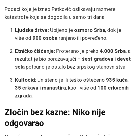
Podaci koje je izneo Petković oslikavaju razmere
katastrofe koja se dogodila u samo tri dana:
Ljudske žrtve:
Ubijeno je
osmoro Srba
, dok je
više od
900 osoba
ranjeno ili povređeno.
Etničko čišćenje:
Proterano je preko
4.000 Srba
, a
rezultat je bio poražavajući –
šest gradova i devet
sela
potpuno je ostalo bez srpskog stanovništva.
Kultocid:
Uništeno je ili teško oštećeno
935 kuća
,
35 crkava i manastira
, kao i više od
100 crkvenih
zgrada
.
Zločin bez kazne: Niko nije
odgovarao