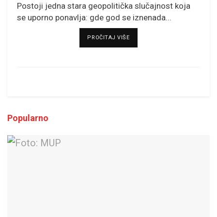
Postoji jedna stara geopolitička slučajnost koja
se uporno ponavlja: gde god se iznenada...
DETAILS
PROČITAJ VIŠE
Popularno