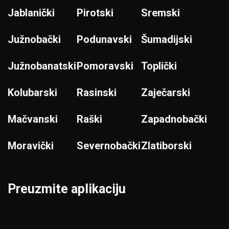
Jablanički
Pirotski
Sremski
Južnobački
Podunavski
Šumadijski
Južnobanatski
Pomoravski
Toplički
Kolubarski
Rasinski
Zaječarski
Mačvanski
Raški
Zapadnobački
Moravički
Severnobački
Zlatiborski
Preuzmite aplikaciju