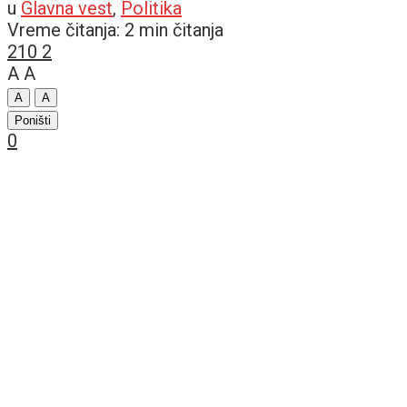
u
Glavna vest
,
Politika
Vreme čitanja: 2 min čitanja
210
2
A
A
A
A
Poništi
0