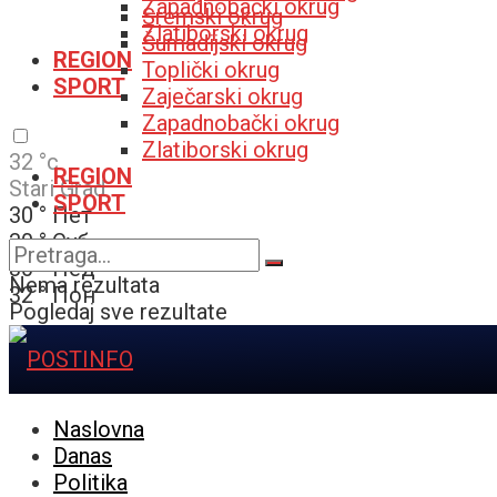
Zapadnobački okrug
Sremski okrug
Zlatiborski okrug
Šumadijski okrug
REGION
Toplički okrug
SPORT
Zaječarski okrug
Zapadnobački okrug
Zlatiborski okrug
32
°c
REGION
Stari Grad
SPORT
30
°
Пет
30
°
Суб
30
°
Нед
Nema rezultata
32
°
Пон
Pogledaj sve rezultate
Naslovna
Danas
Politika