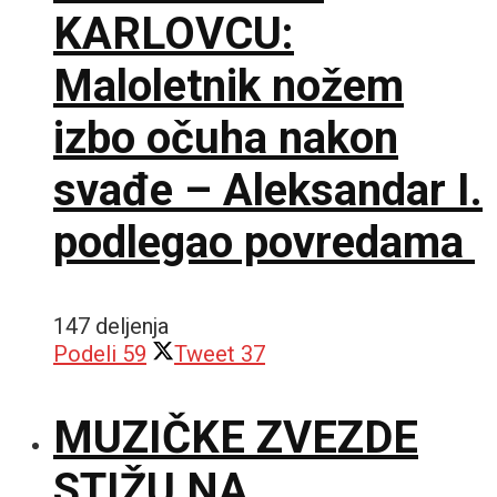
KARLOVCU:
Maloletnik nožem
izbo očuha nakon
svađe – Aleksandar I.
podlegao povredama
147 deljenja
Podeli
59
Tweet
37
MUZIČKE ZVEZDE
STIŽU NA