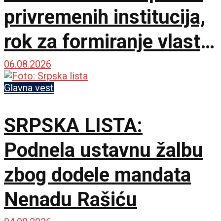
privremenih institucija,
rok za formiranje vlasti
ističe sutra u ponoć
06.08.2026
Glavna vest
SRPSKA LISTA:
Podnela ustavnu žalbu
zbog dodele mandata
Nenadu Rašiću