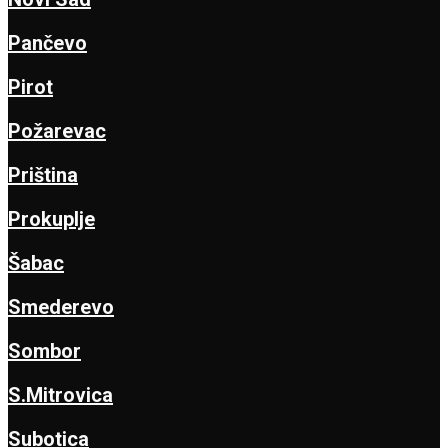
Pančevo
Pirot
Požarevac
Priština
Prokuplje
Šabac
Smederevo
Sombor
S.Mitrovica
Subotica