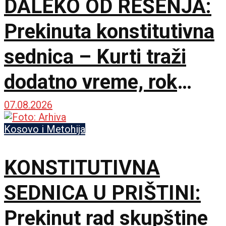
DALEKO OD REŠENJA:
Prekinuta konstitutivna
sednica – Kurti traži
dodatno vreme, rok
Ustavnog suda ističe
07.08.2026
sutra
Kosovo i Metohija
KONSTITUTIVNA
SEDNICA U PRIŠTINI:
Prekinut rad skupštine