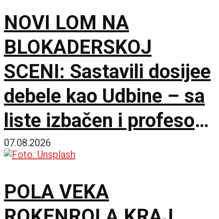
NOVI LOM NA
BLOKADERSKOJ
SCENI: Sastavili dosijee
debele kao Udbine – sa
liste izbačen i profesor
Milo Lompar
07.08.2026
POLA VEKA
ROKENROLA KRAJ