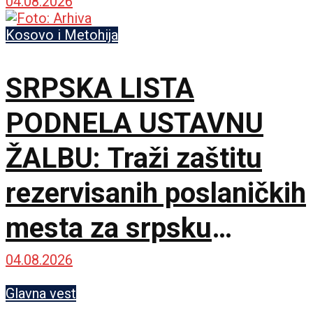
04.08.2026
Kosovo i Metohija
SRPSKA LISTA
PODNELA USTAVNU
ŽALBU: Traži zaštitu
rezervisanih poslaničkih
mesta za srpsku
zajednicu
04.08.2026
Glavna vest