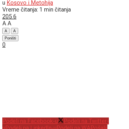
u
Kosovo i Metohija
Vreme čitanja: 1 min čitanja
205
6
A
A
A
A
Poništi
0
Podeli na Facebook-u
Podeli na Twitter-
u
Podeli na LinkedIn-u
Podeli na WA
Pošalji