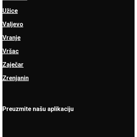
Užice
Valjevo
Vranje
Vršac
Zaječar
Zrenjanin
Preuzmite našu aplikaciju