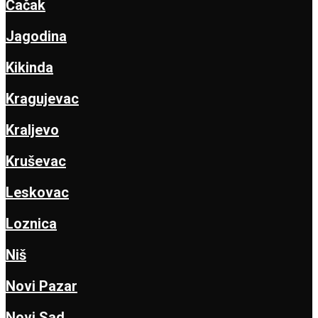
Čačak
Jagodina
Kikinda
Kragujevac
Kraljevo
Kruševac
Leskovac
Loznica
Niš
Novi Pazar
Novi Sad