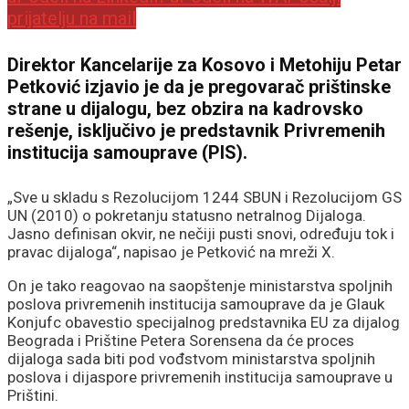
prijatelju na mail
Direktor Kancelarije za Kosovo i Metohiju Petar
Petković izjavio je da je pregovarač prištinske
strane u dijalogu, bez obzira na kadrovsko
rešenje, isključivo je predstavnik Privremenih
institucija samouprave (PIS).
„Sve u skladu s Rezolucijom 1244 SBUN i Rezolucijom GS
UN (2010) o pokretanju statusno netralnog Dijaloga.
Jasno definisan okvir, ne nečiji pusti snovi, određuju tok i
pravac dijaloga“, napisao je Petković na mreži X.
On je tako reagovao na saopštenje ministarstva spoljnih
poslova privremenih institucija samouprave da je Glauk
Konjufc obavestio specijalnog predstavnika EU za dijalog
Beograda i Prištine Petera Sorensena da će proces
dijaloga sada biti pod vođstvom ministarstva spoljnih
poslova i dijaspore privremenih institucija samouprave u
Prištini.