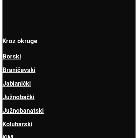
Kroz okruge
Borski
Braničevski
Jablanički
Južnobački
Južnobanatski
Kolubarski
KiM