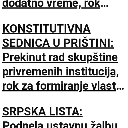
dodatno vreme, rok
Ustavnog suda ističe
KONSTITUTIVNA
sutra
SEDNICA U PRIŠTINI:
Prekinut rad skupštine
privremenih institucija,
rok za formiranje vlasti
ističe sutra u ponoć
SRPSKA LISTA:
Podnela ustavnu žalbu