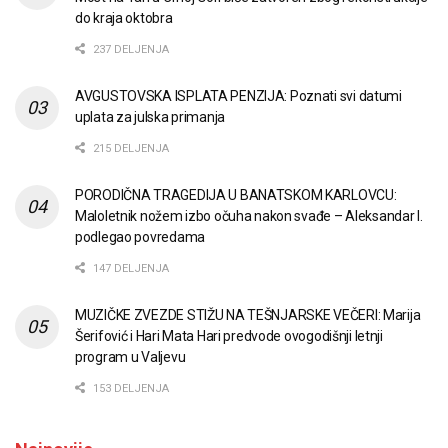
do kraja oktobra
237 DELJENJA
AVGUSTOVSKA ISPLATA PENZIJA: Poznati svi datumi
uplata za julska primanja
215 DELJENJA
PORODIČNA TRAGEDIJA U BANATSKOM KARLOVCU:
Maloletnik nožem izbo očuha nakon svađe – Aleksandar I.
podlegao povredama
147 DELJENJA
MUZIČKE ZVEZDE STIŽU NA TEŠNJARSKE VEČERI: Marija
Šerifović i Hari Mata Hari predvode ovogodišnji letnji
program u Valjevu
153 DELJENJA