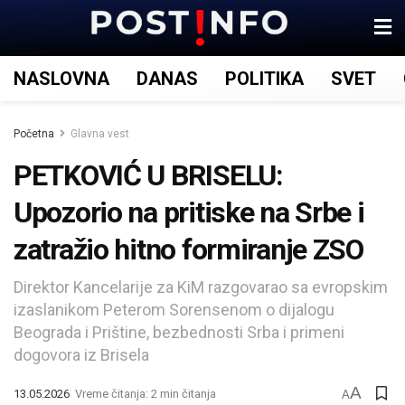
NASLOVNA
DANAS
POLITIKA
SVET
Početna
Glavna vest
PETKOVIĆ U BRISELU:
Upozorio na pritiske na Srbe i
zatražio hitno formiranje ZSO
Direktor Kancelarije za KiM razgovarao sa evropskim
izaslanikom Peterom Sorensenom o dijalogu
Beograda i Prištine, bezbednosti Srba i primeni
dogovora iz Brisela
A
13.05.2026
Vreme čitanja: 2 min čitanja
A