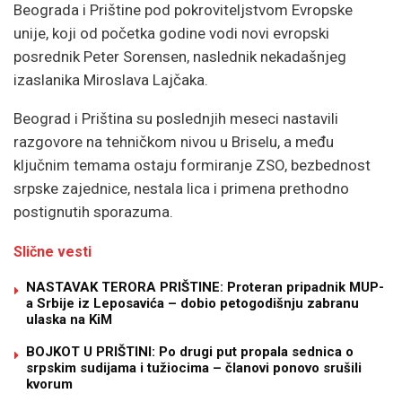
Beograda i Prištine pod pokroviteljstvom Evropske
unije, koji od početka godine vodi novi evropski
posrednik
Peter Sorensen
, naslednik nekadašnjeg
izaslanika
Miroslava Lajčaka
.
Beograd i Priština su poslednjih meseci nastavili
razgovore na tehničkom nivou u Briselu, a među
ključnim temama ostaju formiranje ZSO, bezbednost
srpske zajednice, nestala lica i primena prethodno
postignutih sporazuma.
Slične vesti
NASTAVAK TERORA PRIŠTINE: Proteran pripadnik MUP-
a Srbije iz Leposavića – dobio petogodišnju zabranu
ulaska na KiM
BOJKOT U PRIŠTINI: Po drugi put propala sednica o
srpskim sudijama i tužiocima – članovi ponovo srušili
kvorum