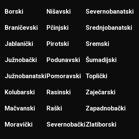
Borski
Nišavski
Severnobanatski
Braničevski
Pčinjski
Srednjobanatski
Jablanički
Pirotski
Sremski
Južnobački
Podunavski
Šumadijski
Južnobanatski
Pomoravski
Toplički
Kolubarski
Rasinski
Zaječarski
Mačvanski
Raški
Zapadnobački
Moravički
Severnobački
Zlatiborski