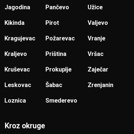
Jagodina
Pančevo
Užice
Kikinda
Pirot
Valjevo
Kragujevac
Požarevac
Vranje
Kraljevo
Priština
Vršac
Kruševac
Prokuplje
Zaječar
Leskovac
Šabac
Zrenjanin
Loznica
Smederevo
Kroz okruge