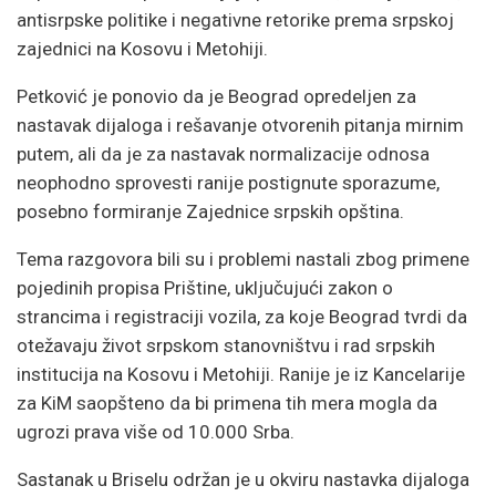
antisrpske politike i negativne retorike prema srpskoj
zajednici na Kosovu i Metohiji.
Petković je ponovio da je Beograd opredeljen za
nastavak dijaloga i rešavanje otvorenih pitanja mirnim
putem, ali da je za nastavak normalizacije odnosa
neophodno sprovesti ranije postignute sporazume,
posebno formiranje Zajednice srpskih opština.
Tema razgovora bili su i problemi nastali zbog primene
pojedinih propisa Prištine, uključujući zakon o
strancima i registraciji vozila, za koje Beograd tvrdi da
otežavaju život srpskom stanovništvu i rad srpskih
institucija na Kosovu i Metohiji. Ranije je iz Kancelarije
za KiM saopšteno da bi primena tih mera mogla da
ugrozi prava više od 10.000 Srba.
Sastanak u Briselu održan je u okviru nastavka dijaloga