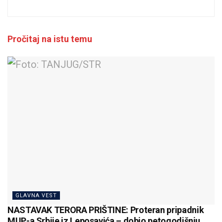
Pročitaj na istu temu
GLAVNA VEST
NASTAVAK TERORA PRIŠTINE: Proteran pripadnik
MUP-a Srbije iz Leposavića – dobio petogodišnju