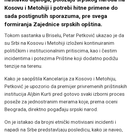
Kosovu i Metohiji i potrebi hitne primene do
sada postignutih sporazuma, pre svega
formiranja Zajednice srpskih opština.
Tokom sastanka u Briselu,
Petar Petković
ukazao je da
su Srbi na Kosovu i Metohiji izloženi kontinuiranim
političkim i institucionalnim pritiscima, kao i čestim
incidentima i potezima Prištine koji dodatno podižu
tenzije na terenu.
Kako je saopštila Kancelarija za Kosovo i Metohiju,
Petković je upozorio da premijer privremenih prištinskih
institucija
Aljbin Kurti
pred gotovo svaki izborni proces
poseže za jednostranim merama koje, prema oceni
Beograda, direktno pogađaju srpski narod.
On je istakao da brojni etnički motivisani incidenti i
napadi na Srbe predstavljaju posledicu, kako je naveo,