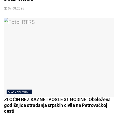
07.08.2026
GLAVNA VEST
ZLOČIN BEZ KAZNE I POSLE 31 GODINE: Obeležena
godišnjica stradanja srpskih civila na Petrovačkoj
cesti