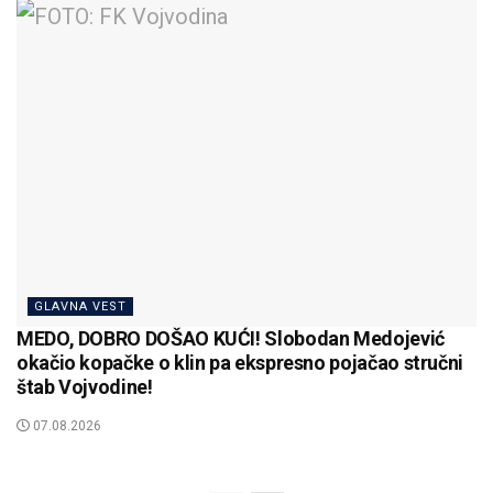
GLAVNA VEST
MEDO, DOBRO DOŠAO KUĆI! Slobodan Medojević
okačio kopačke o klin pa ekspresno pojačao stručni
štab Vojvodine!
07.08.2026