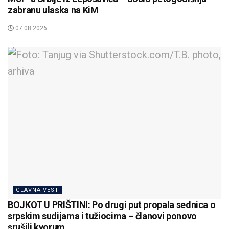
zabranu ulaska na KiM
07.08.2026
GLAVNA VEST
BOJKOT U PRIŠTINI: Po drugi put propala sednica o
srpskim sudijama i tužiocima – članovi ponovo
srušili kvorum