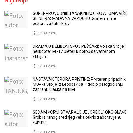
Najnovije
SUPERPROVODNIK TANAK NEKOLIKO ATOMA VIŠE
SE NE RASPADA NA VAZDUHU: Grafen mu je
postao zaštitni krov
07.08.2026
DRAMA U DELIBLATSKOJ PEŠČARI: Vojska Srbije i
helikopter Mi-17 uleteli u borbu sa vatrenom
stihijom
07.08.2026
NASTAVAK TERORA PRIŠTINE: Proteran pripadnik
MUP-a Srbije iz Leposavića – dobio petogodišnju
zabranu ulaska na KiM
07.08.2026
SEDAM KOPČI STVARALO JE „OREOL“ OKO GLAVE:
Grob iz ranog srednjeg veka otkrio zaboravljenu
kulturu
07.08.2026