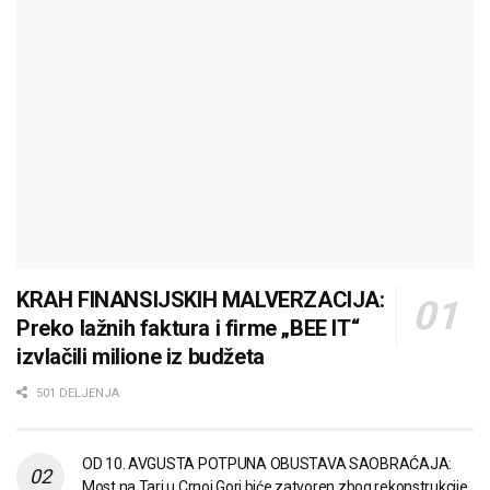
KRAH FINANSIJSKIH MALVERZACIJA:
Preko lažnih faktura i firme „BEE IT“
izvlačili milione iz budžeta
501 DELJENJA
OD 10. AVGUSTA POTPUNA OBUSTAVA SAOBRAĆAJA:
Most na Tari u Crnoj Gori biće zatvoren zbog rekonstrukcije