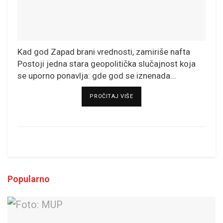
Kad god Zapad brani vrednosti, zamiriše nafta
Postoji jedna stara geopolitička slučajnost koja
se uporno ponavlja: gde god se iznenada...
DETAILS
PROČITAJ VIŠE
Popularno