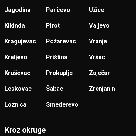
Jagodina
Pančevo
Užice
Kikinda
Pirot
Valjevo
Kragujevac
Požarevac
Vranje
Kraljevo
Priština
Vršac
Kruševac
Prokuplje
Zaječar
Leskovac
Šabac
Zrenjanin
Loznica
Smederevo
Kroz okruge