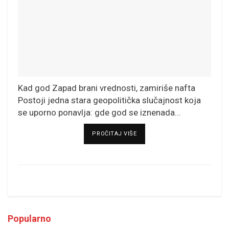
Kad god Zapad brani vrednosti, zamiriše nafta
Postoji jedna stara geopolitička slučajnost koja
se uporno ponavlja: gde god se iznenada...
DETAILS
PROČITAJ VIŠE
Popularno