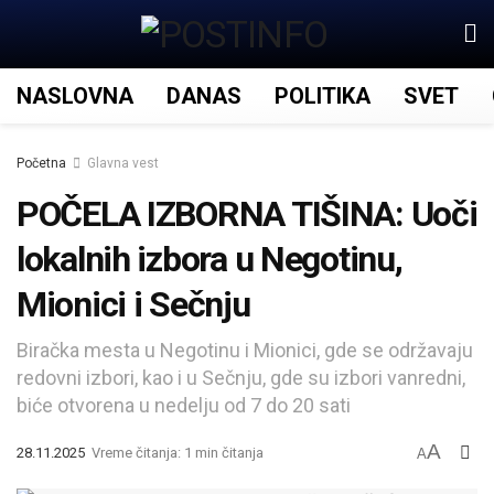
NASLOVNA
DANAS
POLITIKA
SVET
Početna
Glavna vest
POČELA IZBORNA TIŠINA: Uoči
lokalnih izbora u Negotinu,
Mionici i Sečnju
Biračka mesta u Negotinu i Mionici, gde se održavaju
redovni izbori, kao i u Sečnju, gde su izbori vanredni,
biće otvorena u nedelju od 7 do 20 sati
A
28.11.2025
Vreme čitanja: 1 min čitanja
A