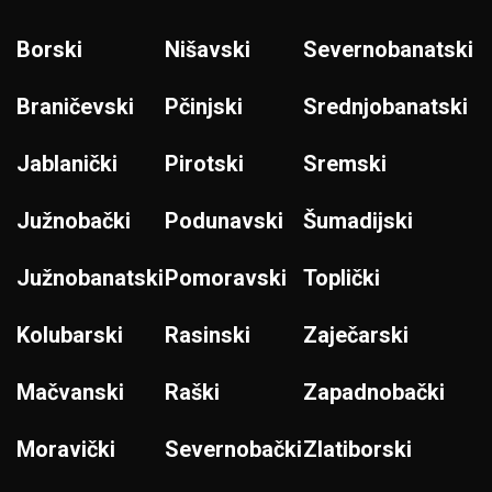
Borski
Nišavski
Severnobanatski
Braničevski
Pčinjski
Srednjobanatski
Jablanički
Pirotski
Sremski
Južnobački
Podunavski
Šumadijski
Južnobanatski
Pomoravski
Toplički
Kolubarski
Rasinski
Zaječarski
Mačvanski
Raški
Zapadnobački
Moravički
Severnobački
Zlatiborski