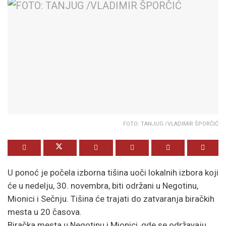
FOTO: TANJUG /VLADIMIR ŠPORČIĆ
U ponoć je počela izborna tišina uoči lokalnih izbora koji
će u nedelju, 30. novembra, biti održani u Negotinu,
Mionici i Sečnju. Tišina će trajati do zatvaranja biračkih
mesta u 20 časova.
Biračka mesta u Negotinu i Mionici, gde se održavaju