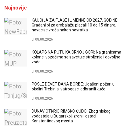
Najnovije
KAUCİJA ZA FLAŠE I LIMENKE OD 2027. GODINE:
Građani bi za ambalažu plaćali 10 do 15 dinara,
novac se vraća nakon povratka
08.08.2026
KOLAPS NA PUTU KA CRNOJ GORI: Na granicama
kolone, vozačima se savetuje strpljenje i dovoljno
vode
08.08.2026
POSLE DEVET DANA BORBE: Ugašeni požari u
okolini Trebinja, vatrogasci odbranili kuće
08.08.2026
DUNAV OTKRIO RIMSKO ČUDO: Zbog niskog
vodostaja u Bugarskoj izronili ostaci
Konstantinovog mosta