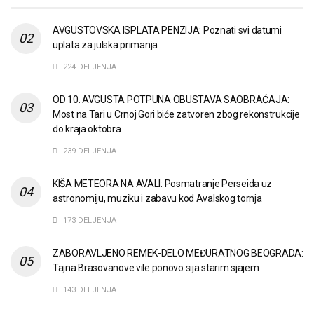
AVGUSTOVSKA ISPLATA PENZIJA: Poznati svi datumi
uplata za julska primanja
224 DELJENJA
OD 10. AVGUSTA POTPUNA OBUSTAVA SAOBRAĆAJA:
Most na Tari u Crnoj Gori biće zatvoren zbog rekonstrukcije
do kraja oktobra
239 DELJENJA
KIŠA METEORA NA AVALI: Posmatranje Perseida uz
astronomiju, muziku i zabavu kod Avalskog tornja
173 DELJENJA
ZABORAVLJENO REMEK-DELO MEĐURATNOG BEOGRADA:
Tajna Brasovanove vile ponovo sija starim sjajem
143 DELJENJA