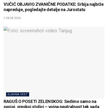
VUČIĆ OBJAVIO ZVANIČNE PODATKE: Srbija najbrže
napreduje, pogledajte detalje na Jurostatu
08.08.2026
GLAVNA VEST
RAGUŠ O POSETI ZELENSKOG: Sedimo samo na
svojoj, srpskoj stolici – vojna neutralnost tek sada