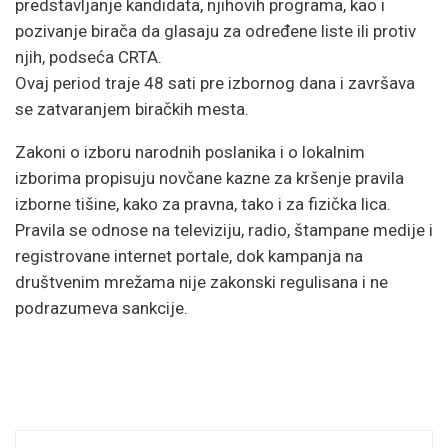
predstavljanje kandidata, njihovih programa, kao i
pozivanje birača da glasaju za određene liste ili protiv
njih, podseća CRTA.
Ovaj period traje 48 sati pre izbornog dana i završava
se zatvaranjem biračkih mesta.
Zakoni o izboru narodnih poslanika i o lokalnim
izborima propisuju novčane kazne za kršenje pravila
izborne tišine, kako za pravna, tako i za fizička lica.
Pravila se odnose na televiziju, radio, štampane medije i
registrovane internet portale, dok kampanja na
društvenim mrežama nije zakonski regulisana i ne
podrazumeva sankcije.