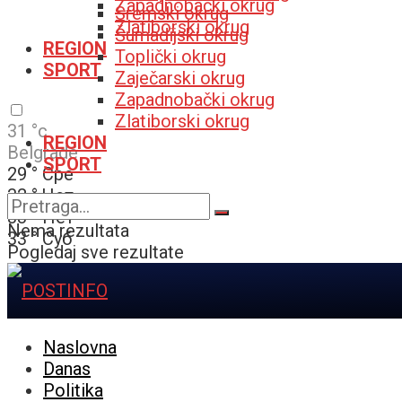
Zapadnobački okrug
Sremski okrug
Zlatiborski okrug
Šumadijski okrug
REGION
Toplički okrug
SPORT
Zaječarski okrug
Zapadnobački okrug
Zlatiborski okrug
31
°c
REGION
Belgrade
SPORT
29
°
Сре
32
°
Чет
33
°
Пет
Nema rezultata
33
°
Суб
Pogledaj sve rezultate
Naslovna
Danas
Politika