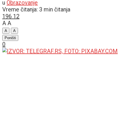
u
Obrazovanje
Vreme čitanja: 3 min čitanja
196
12
A
A
A
A
Poništi
0