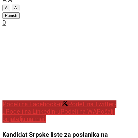
A
A
Poništi
0
Podeli na Facebook-u
Podeli na Twitter-
u
Podeli na LinkedIn-u
Podeli na WA
Pošalji
prijatelju na mail
Kandidat Srpske liste za poslanika na