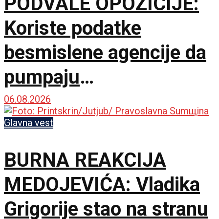
PODVALE OPOZICIJE:
Koriste podatke
besmislene agencije da
pumpaju
samopouzdanje, a
06.08.2026
sakrili prave brojeve
Glavna vest
BURNA REAKCIJA
MEDOJEVIĆA: Vladika
Grigorije stao na stranu