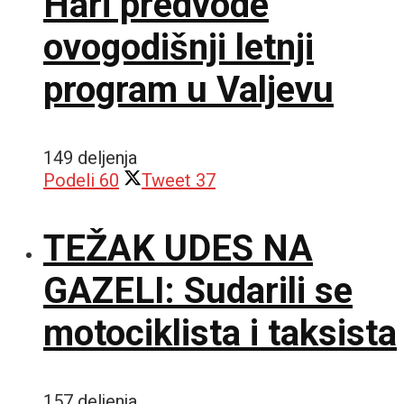
Hari predvode
ovogodišnji letnji
program u Valjevu
149 deljenja
Podeli
60
Tweet
37
TEŽAK UDES NA
GAZELI: Sudarili se
motociklista i taksista
157 deljenja