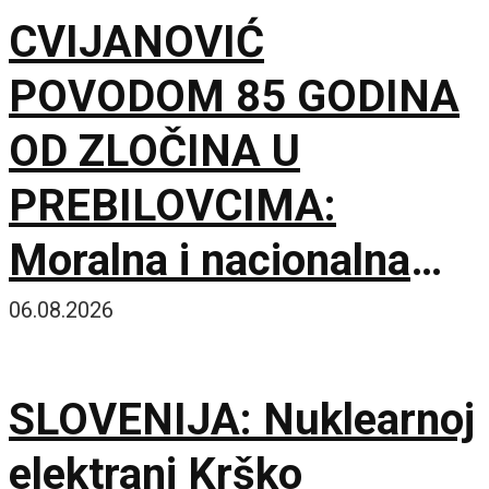
CVIJANOVIĆ
POVODOM 85 GODINA
OD ZLOČINA U
PREBILOVCIMA:
Moralna i nacionalna
dužnost je da čuvamo
06.08.2026
istinu o ustaškom
SLOVENIJA: Nuklearnoj
genocidu
elektrani Krško