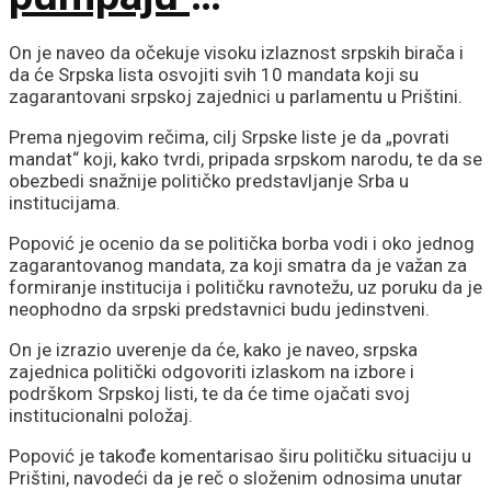
samopouzdanje, a
On je naveo da očekuje visoku izlaznost srpskih birača i
da će Srpska lista osvojiti svih 10 mandata koji su
sakrili prave brojeve
zagarantovani srpskoj zajednici u parlamentu u Prištini.
Prema njegovim rečima, cilj Srpske liste je da „povrati
mandat“ koji, kako tvrdi, pripada srpskom narodu, te da se
obezbedi snažnije političko predstavljanje Srba u
institucijama.
Popović je ocenio da se politička borba vodi i oko jednog
zagarantovanog mandata, za koji smatra da je važan za
formiranje institucija i političku ravnotežu, uz poruku da je
neophodno da srpski predstavnici budu jedinstveni.
On je izrazio uverenje da će, kako je naveo, srpska
zajednica politički odgovoriti izlaskom na izbore i
podrškom Srpskoj listi, te da će time ojačati svoj
institucionalni položaj.
Popović je takođe komentarisao širu političku situaciju u
Prištini, navodeći da je reč o složenim odnosima unutar