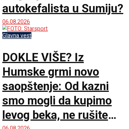
autokefalista u Sumiju?
06.08.2026
Glavna vest
DOKLE VIŠE? Iz
Humske grmi novo
saopštenje: Od kazni
smo mogli da kupimo
levog beka, ne rušite
06.08.2026