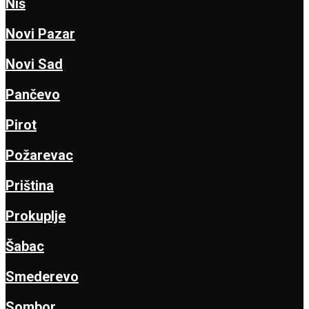
Niš
Novi Pazar
Novi Sad
Pančevo
Pirot
Požarevac
Priština
Prokuplje
Šabac
Smederevo
Sombor