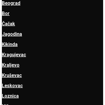
Beograd
Bor
Čačak
Jagodina
Kikinda
Kragujevac
Kraljevo
Kruševac
Leskovac
Loznica