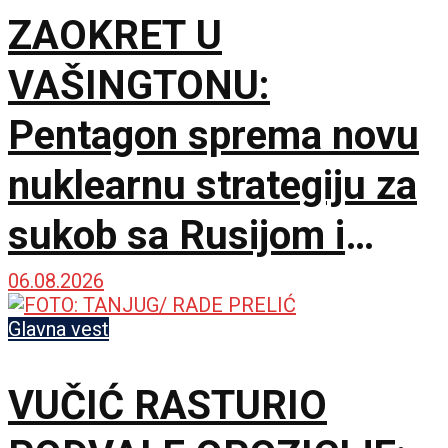
ZAOKRET U
VAŠINGTONU:
Pentagon sprema novu
nuklearnu strategiju za
sukob sa Rusijom i
Kinom
06.08.2026
Glavna vest
VUČIĆ RASTURIO