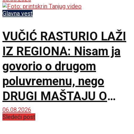
sopstveni klub!
Glavna vest
VUČIĆ RASTURIO LAŽI
IZ REGIONA: Nisam ja
govorio o drugom
poluvremenu, nego
DRUGI MAŠTAJU O
NJEMU
06.08.2026
Sledeći post