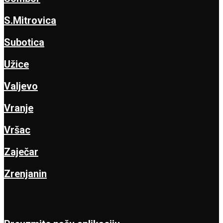
S.Mitrovica
Subotica
Užice
Valjevo
Vranje
Vršac
Zaječar
Zrenjanin