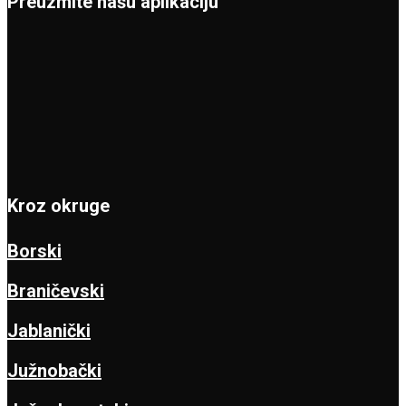
Preuzmite našu aplikaciju
Kroz okruge
Borski
Braničevski
Jablanički
Južnobački