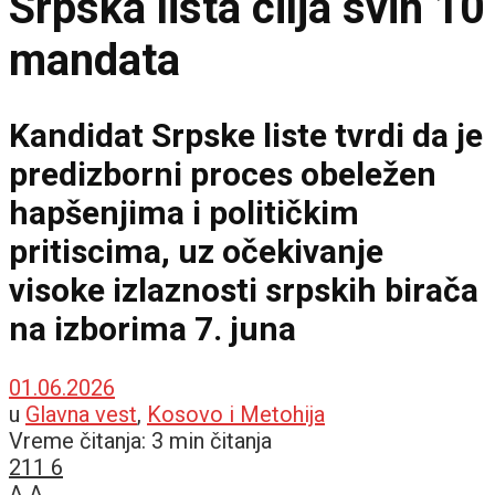
Srpska lista cilja svih 10
mandata
Kandidat Srpske liste tvrdi da je
predizborni proces obeležen
hapšenjima i političkim
pritiscima, uz očekivanje
visoke izlaznosti srpskih birača
na izborima 7. juna
01.06.2026
u
Glavna vest
,
Kosovo i Metohija
Vreme čitanja: 3 min čitanja
211
6
A
A