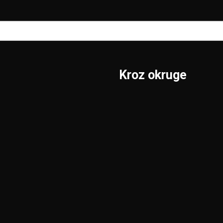
Kroz okruge
Sombor
Borski
S.Mitrovica
Braničevski
Subotica
Jablanički
Užice
Južnobački
Valjevo
Južnobanatski