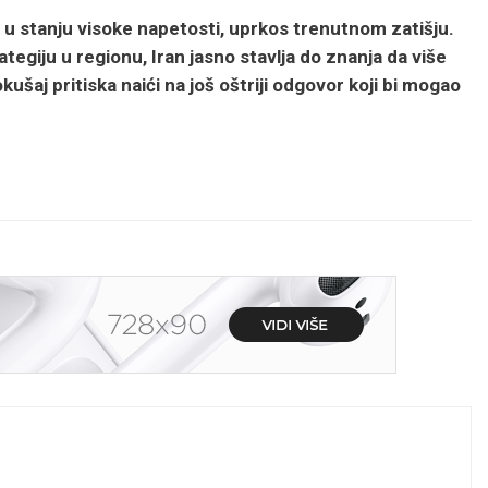
 u stanju visoke napetosti, uprkos trenutnom zatišju.
egiju u regionu, Iran jasno stavlja do znanja da više
kušaj pritiska naići na još oštriji odgovor koji bi mogao