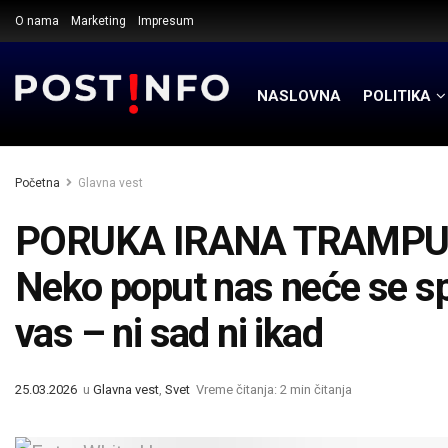
O nama
Marketing
Impresum
NASLOVNA
POLITIKA
Početna
Glavna vest
PORUKA IRANA TRAMPU
Neko poput nas neće se s
vas – ni sad ni ikad
25.03.2026
u
Glavna vest
,
Svet
Vreme čitanja: 2 min čitanja