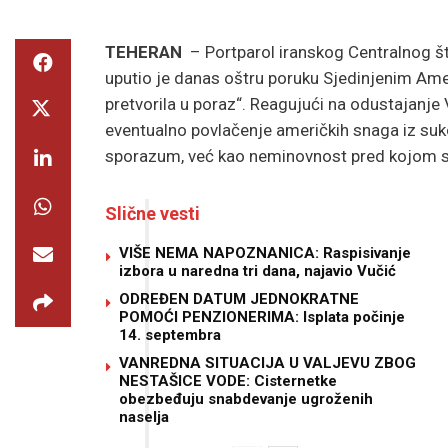
TEHERAN
– Portparol iranskog Centralnog št
uputio je danas oštru poruku Sjedinjenim Ame
pretvorila u poraz“. Reagujući na odustajanje
eventualno povlačenje američkih snaga iz su
sporazum, već kao neminovnost pred kojom s
Slične vesti
VIŠE NEMA NAPOZNANICA: Raspisivanje
izbora u naredna tri dana, najavio Vučić
ODREĐEN DATUM JEDNOKRATNE
POMOĆI PENZIONERIMA: Isplata počinje
14. septembra
VANREDNA SITUACIJA U VALJEVU ZBOG
NESTAŠICE VODE: Cisternetke
obezbeđuju snabdevanje ugroženih
naselja