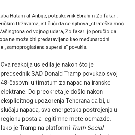
aba Hatam al-Anbije, potpukovnik Ebrahim Zolfakari,
ričkim Državama, ističući da se njihova „strateška moć
 Vašingtona od vojnog udara, Zolfakari je poručio da
koba ne može biti predstavljeno kao međunarodni
e „samoproglašena supersila“ povukla.
Ova reakcija usledila je nakon što je
predsednik SAD Donald Tramp povukao svoj
48-časovni ultimatum za napad na iranske
elektrane. Do preokreta je došlo nakon
eksplicitnog upozorenja Teherana da bi, u
slučaju napada, sva energetska postrojenja u
regionu postala legitimne mete odmazde.
Iako je Tramp na platformi
Truth Social