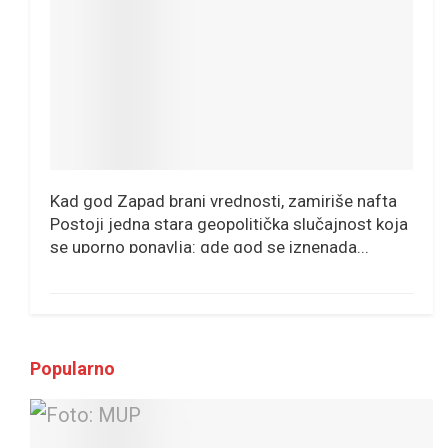
Kad god Zapad brani vrednosti, zamiriše nafta
Postoji jedna stara geopolitička slučajnost koja
se uporno ponavlja: gde god se iznenada...
Popularno