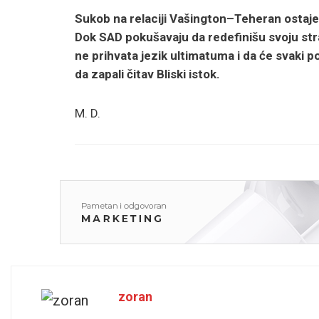
Sukob na relaciji Vašington–Teheran ostaje
Dok SAD pokušavaju da redefinišu svoju strat
ne prihvata jezik ultimatuma i da će svaki po
da zapali čitav Bliski istok.
M. D.
zoran