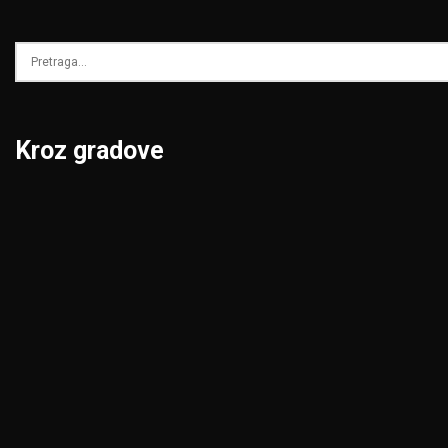
Kroz gradove
Beograd
Niš
Bor
Novi Pazar
Čačak
Novi Sad
Jagodina
Pančevo
Kikinda
Pirot