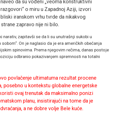
naveo da su vođeni „veoma konstruktivni
razgovori“ o miru u Zapadnoj Aziji, izvori
bliski iranskom vrhu tvrde da nikakvog
trane zapravo nije ni bilo.
narativ, zapitavši se da li su unutrašnji sukobi u
 sobom“. On je naglasio da je era američkih obećanja
edijskim spinovima. Prema njegovim rečima, danas postoje
u poziciju odbranio pokazivanjem spremnosti na totalni
povo povlačenje ultimatuma rezultat procene
ka, posebno u kontekstu globalne energetske
n koristi ovaj trenutak da maksimalno ponizi
matskom planu, insistirajući na tome da je
dvraćanja, a ne dobre volje Bele kuće.