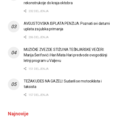
rekonstrukcije do kraja oktobra
232 DELJENJA
AVGUSTOVSKA ISPLATA PENZIJA: Poznati svi datumi
uplata za julska primanja
206 DELJENJA
MUZIČKE ZVEZDE STIŽU NA TEŠNJARSKE VEČERI:
Marija Šerifović i Hari Mata Hari predvode ovogodišnji
letnji program u Valjevu
151 DELJENJA
TEŽAK UDES NA GAZELI: Sudarili se motociklista i
taksista
157 DELJENJA
Najnovije