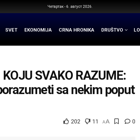
Четвртак - 6. август 2026.
SVET
EKONOMIJA
CRNA HRONIKA
DRUŠTVO
LO
 KOJU SVAKO RAZUME:
porazumeti sa nekim poput
202
11
A
0
A