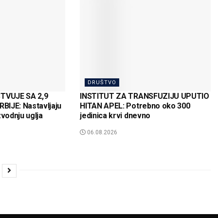
DRUŠTVO
VUJE SA 2,9
INSTITUT ZA TRANSFUZIJU UPUTIO
IJE: Nastavljaju
HITAN APEL: Potrebno oko 300
zvodnju uglja
jedinica krvi dnevno
06.08.2026