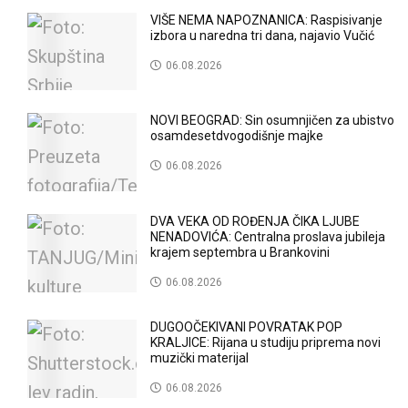
VIŠE NEMA NAPOZNANICA: Raspisivanje
izbora u naredna tri dana, najavio Vučić
06.08.2026
NOVI BEOGRAD: Sin osumnjičen za ubistvo
osamdesetdvogodišnje majke
06.08.2026
DVA VEKA OD ROĐENJA ČIKA LJUBE
NENADOVIĆA: Centralna proslava jubileja
krajem septembra u Brankovini
06.08.2026
DUGOOČEKIVANI POVRATAK POP
KRALJICE: Rijana u studiju priprema novi
muzički materijal
06.08.2026