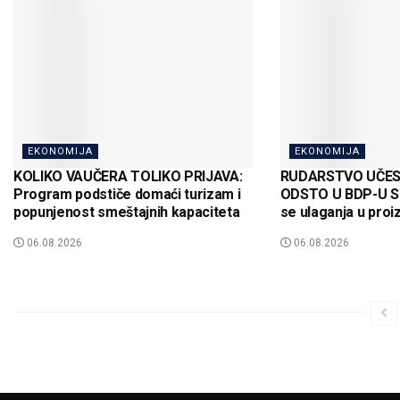
EKONOMIJA
EKONOMIJA
KOLIKO VAUČERA TOLIKO PRIJAVA:
RUDARSTVO UČEST
Program podstiče domaći turizam i
ODSTO U BDP-U SRB
popunjenost smeštajnih kapaciteta
se ulaganja u proi
06.08.2026
06.08.2026