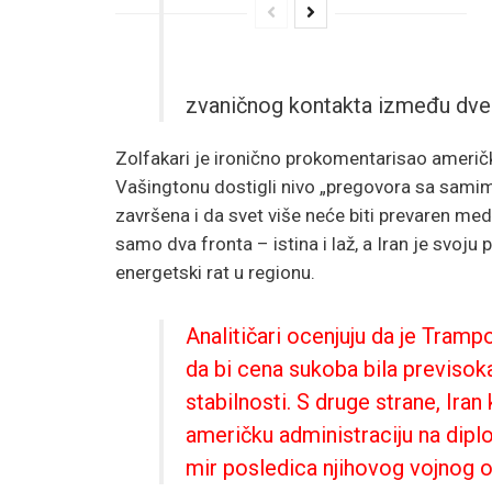
zvaničnog kontakta između dve s
Zolfakari je ironično prokomentarisao američki 
Vašingtonu dostigli nivo „pregovora sa samim
završena i da svet više neće biti prevaren m
samo dva fronta – istina i laž, a Iran je svoj
energetski rat u regionu.
Analitičari ocenjuju da je Tram
da bi cena sukoba bila previso
stabilnosti. S druge strane, Ira
američku administraciju na diplo
mir posledica njihovog vojnog o