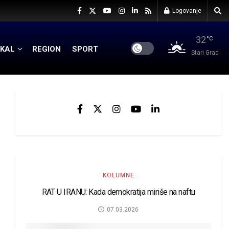
Logovanje
32
°C
KAL
REGION
SPORT
Stari Grad
KOLUMNE
RAT U IRANU: Kada demokratija miriše na naftu
07.03.2026