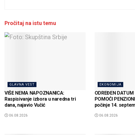
Pročitaj na istu temu
GLAVNA VEST
EKONOMIJA
VIŠE NEMA NAPOZNANICA:
ODREĐEN DATUM
Raspisivanje izbora u naredna tri
POMOĆI PENZIONER
dana, najavio Vučić
počinje 14. septe
06.08.2026
06.08.2026