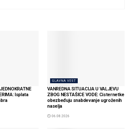
GLAVNA VEST
 JEDNOKRATNE
VANREDNA SITUACIJA U VALJEVU
IMA: Isplata
ZBOG NESTAŠICE VODE: Cisternetke
mbra
obezbeđuju snabdevanje ugroženih
naselja
06.08.2026