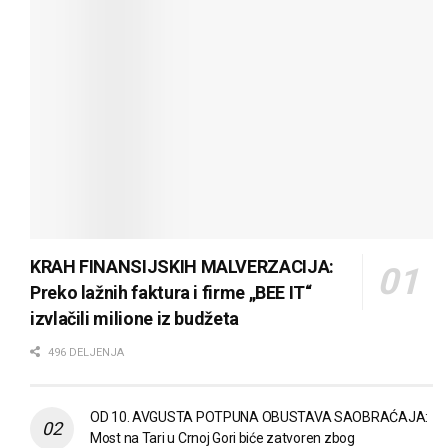
KRAH FINANSIJSKIH MALVERZACIJA:
Preko lažnih faktura i firme „BEE IT“
izvlačili milione iz budžeta
496 DELJENJA
OD 10. AVGUSTA POTPUNA OBUSTAVA SAOBRAĆAJA:
Most na Tari u Crnoj Gori biće zatvoren zbog