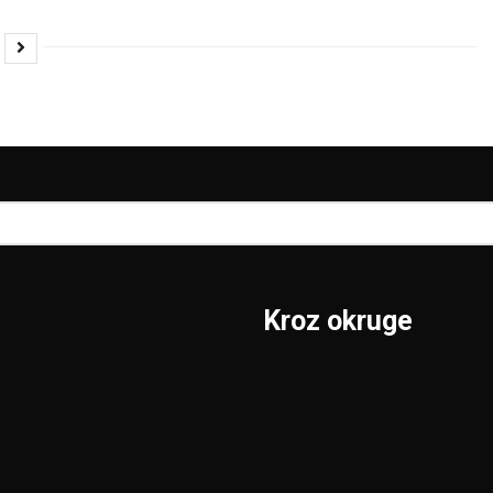
Kroz okruge
Sombor
Borski
S.Mitrovica
Braničevski