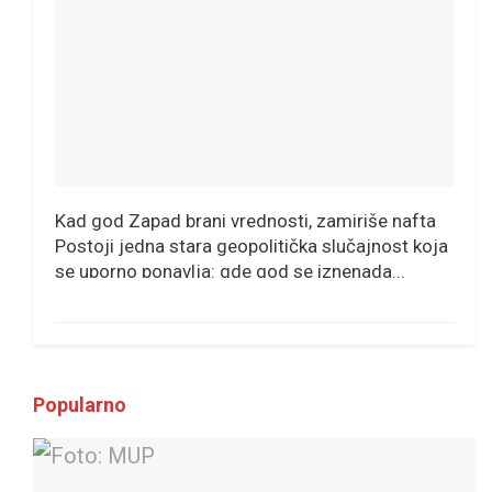
Kad god Zapad brani vrednosti, zamiriše nafta
Postoji jedna stara geopolitička slučajnost koja
se uporno ponavlja: gde god se iznenada...
Popularno