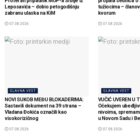
Proteran pripadnik MUP-a Srbije iz
propala sednica o 
Leposavića – dobio petogodišnju
tužiocima – članov
zabranu ulaska na KiM
kvorum
07.08.2026
07.08.2026
GLAVNA VEST
GLAVNA VEST
NOVI SUKOB MEĐU BLOKADERIMA:
VUČIĆ UVEREN U T
Sastavili dokument na 39 strana –
Očekujem ubedljiv
Vladana Đokića označili kao
nivoima, spremam
visokorizičnog
u Novom Sadu i B
07.08.2026
07.08.2026