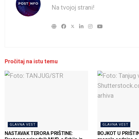
Na tvojoj strani!
Pročitaj na istu temu
GLAVNA VEST
GLAVNA VEST
NASTAVAK TERORA PRIŠTINE:
BOJKOT U PRIŠTINI