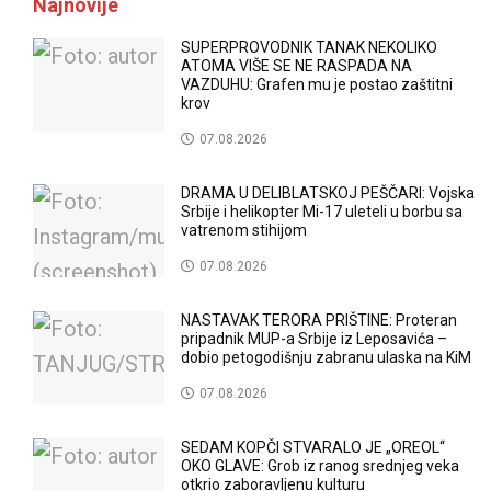
Najnovije
SUPERPROVODNIK TANAK NEKOLIKO
ATOMA VIŠE SE NE RASPADA NA
VAZDUHU: Grafen mu je postao zaštitni
krov
07.08.2026
DRAMA U DELIBLATSKOJ PEŠČARI: Vojska
Srbije i helikopter Mi-17 uleteli u borbu sa
vatrenom stihijom
07.08.2026
NASTAVAK TERORA PRIŠTINE: Proteran
pripadnik MUP-a Srbije iz Leposavića –
dobio petogodišnju zabranu ulaska na KiM
07.08.2026
SEDAM KOPČI STVARALO JE „OREOL“
OKO GLAVE: Grob iz ranog srednjeg veka
otkrio zaboravljenu kulturu