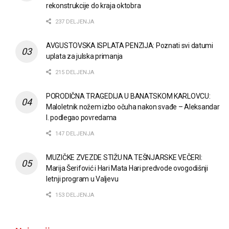
rekonstrukcije do kraja oktobra
237 DELJENJA
AVGUSTOVSKA ISPLATA PENZIJA: Poznati svi datumi
uplata za julska primanja
215 DELJENJA
PORODIČNA TRAGEDIJA U BANATSKOM KARLOVCU:
Maloletnik nožem izbo očuha nakon svađe – Aleksandar
I. podlegao povredama
147 DELJENJA
MUZIČKE ZVEZDE STIŽU NA TEŠNJARSKE VEČERI:
Marija Šerifović i Hari Mata Hari predvode ovogodišnji
letnji program u Valjevu
153 DELJENJA