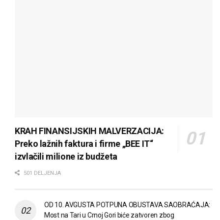
KRAH FINANSIJSKIH MALVERZACIJA:
Preko lažnih faktura i firme „BEE IT“
izvlačili milione iz budžeta
501 DELJENJA
OD 10. AVGUSTA POTPUNA OBUSTAVA SAOBRAĆAJA:
Most na Tari u Crnoj Gori biće zatvoren zbog