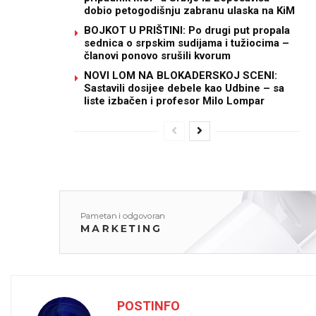
dobio petogodišnju zabranu ulaska na KiM
BOJKOT U PRIŠTINI: Po drugi put propala
sednica o srpskim sudijama i tužiocima –
članovi ponovo srušili kvorum
NOVI LOM NA BLOKADERSKOJ SCENI:
Sastavili dosijee debele kao Udbine – sa
liste izbačen i profesor Milo Lompar
POSTINFO