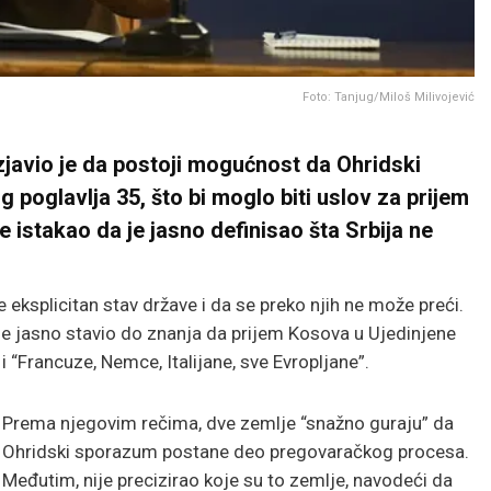
Foto: Tanjug/Miloš Milivojević
zjavio je da postoji mogućnost da Ohridski
oglavlja 35, što bi moglo biti uslov za prijem
e istakao da je jasno definisao šta Srbija ne
eksplicitan stav države i da se preko njih ne može preći.
ije jasno stavio do znanja da prijem Kosova u Ujedinjene
 i “Francuze, Nemce, Italijane, sve Evropljane”.
Prema njegovim rečima, dve zemlje “snažno guraju” da
Ohridski sporazum postane deo pregovaračkog procesa.
Međutim, nije precizirao koje su to zemlje, navodeći da