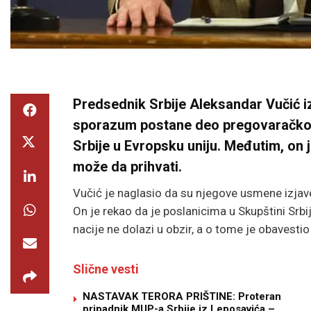
Predsednik Srbije Aleksandar Vučić i
sporazum postane deo pregovaračkog p
Srbije u Evropsku uniju. Međutim, on j
može da prihvati.
Vučić je naglasio da su njegove usmene izjave 
On je rekao da je poslanicima u Skupštini Srb
nacije ne dolazi u obzir, a o tome je obavestio
Slične vesti
NASTAVAK TERORA PRIŠTINE: Proteran
pripadnik MUP-a Srbije iz Leposavića –