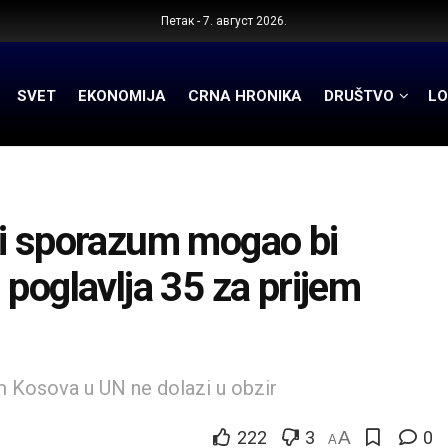
Петак - 7. август 2026.
SVET
EKONOMIJA
CRNA HRONIKA
DRUŠTVO
LO
ki sporazum mogao bi
poglavlja 35 za prijem
em Kosova u UN ne dolazi u obzir
222
3
A
0
A