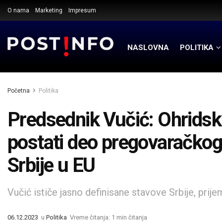
O nama
Marketing
Impresum
NASLOVNA
POLITIKA
Početna
Politika
Predsednik Vučić: Ohrids
postati deo pregovaračkog 
Srbije u EU
Vučić ističe jasno definisane stavove Srbije, prij
06.12.2023
u
Politika
Vreme čitanja: 1 min čitanja