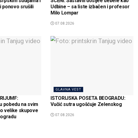
srpskim sudijama i
SCENI: Sastavili dosijee debele kao
i ponovo srušili
Udbine – sa liste izbačen i profesor
Milo Lompar
07.08.2026
GLAVNA VEST
RIJUMF:
ISTORIJSKA POSETA BEOGRADU:
u pobedu na svim
Vučić sutra ugošćuje Zelenskog
o velike skupove
07.08.2026
eogradu