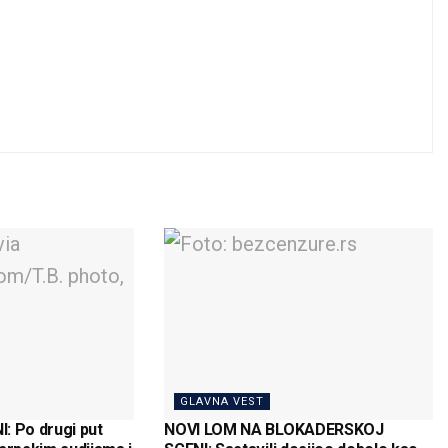
GLAVNA VEST
: Po drugi put
NOVI LOM NA BLOKADERSKOJ