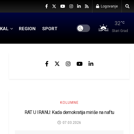
Logovanje
32
°C
KAL
REGION
SPORT
Stari Grad
KOLUMNE
RAT U IRANU: Kada demokratija miriše na naftu
07.03.2026