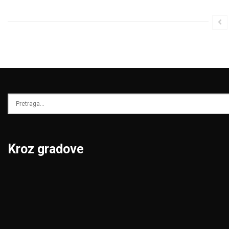
Kroz gradove
Beograd
Niš
Bor
Novi Pazar