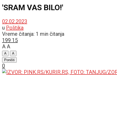
'SRAM VAS BILO!'
02.02.2023
u
Politika
Vreme čitanja: 1 min čitanja
199
15
A
A
A
A
Poništi
0