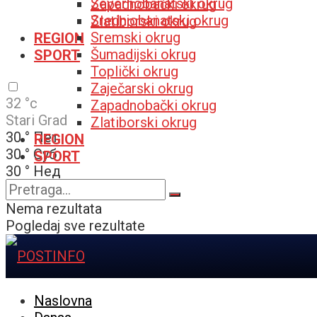
Severnobanatski okrug
Zapadnobački okrug
Srednjobanatski okrug
Zlatiborski okrug
Sremski okrug
REGION
Šumadijski okrug
SPORT
Toplički okrug
Zaječarski okrug
32
°c
Zapadnobački okrug
Stari Grad
Zlatiborski okrug
30
°
Пет
REGION
30
°
Суб
SPORT
30
°
Нед
32
°
Пон
Nema rezultata
Pogledaj sve rezultate
Naslovna