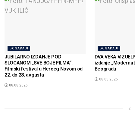
DOGAĐAJI
DOGAĐAJI
JUBILARNO IZDANJE POD
DVA VEKA VIZUELN
SLOGANOM „SVE BOJE FILMA“:
izdanje „Modernat
Filmski festival u Herceg Novom od
Beogradu
22. do 28. avgusta
08.08.2026
08.08.2026