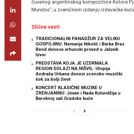
čuvenog argentinskog kompozitora Astora Pja
Mundos“, u zvaničnom izdanju izdavačke kuće 
Slične vesti
TRADICIONALNI PANADŽUR ZA VELIKU
GOSPOJINU: Nemanja Nikolić i Barka Bras
Bend donose vrhunski provod u Jalovik
Izvor
PREDSTAVA KOJA JE UZDRMALA
REGION DOLAZI NA NIŠVIL: Utopija
Andraša Urbana donosi scensko-muzički
šok za bolji život
KONCERT KLASIČNE MUZIKE U
ZRENJANINU: Jovan i Nada Kolundžija u
Baroknoj sali Gradske kuće