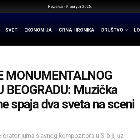
Недеља - 9. август 2026.
SVET
EKONOMIJA
CRNA HRONIKA
DRUŠTVO
LO
JE MONUMENTALNOG
U BEOGRADU: Muzička
e spaja dva sveta na sceni
oratorijuma slavnog kompozitora u Srbiji, uz