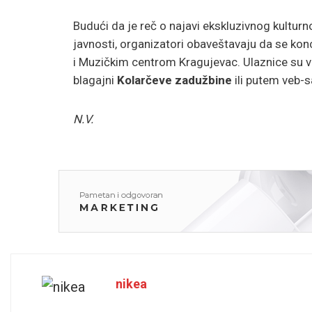
Budući da je reč o najavi ekskluzivnog kulturn
javnosti, organizatori obaveštavaju da se kon
i Muzičkim centrom Kragujevac. Ulaznice su v
blagajni
Kolarčeve zadužbine
ili putem veb-
N.V.
nikea