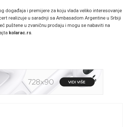
og događaja i premijere za koju vlada veliko interesovanje
cert realizuje u saradnji sa Ambasadom Argentine u Srbiji
eć puštene u zvaničnu prodaju i mogu se nabaviti na
sajta
kolarac.rs
.