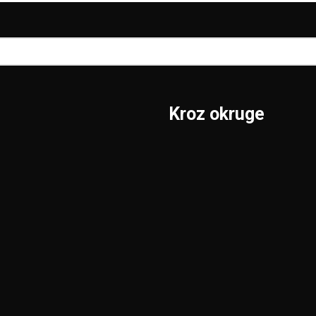
Kroz okruge
Sombor
Borski
S.Mitrovica
Braničevski
Subotica
Jablanički
Užice
Južnobački
Valjevo
Južnobanatski