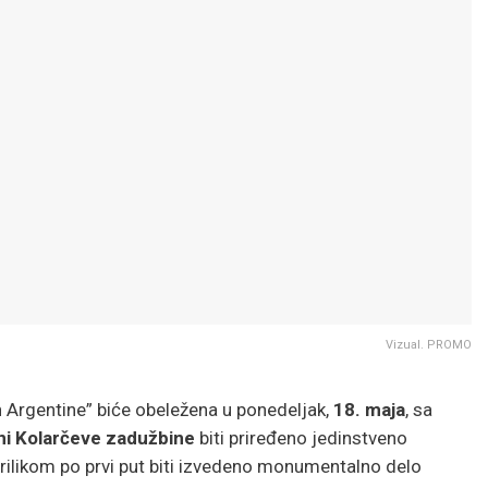
Vizual. PROMO
 Argentine” biće obeležena u ponedeljak,
18. maja
, sa
ani Kolarčeve zadužbine
biti priređeno jedinstveno
rilikom po prvi put biti izvedeno monumentalno delo