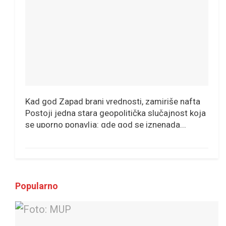
Kad god Zapad brani vrednosti, zamiriše nafta
Postoji jedna stara geopolitička slučajnost koja
se uporno ponavlja: gde god se iznenada...
Popularno