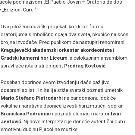
cole pod nazivom „El Pueblo Joven – Oratoria de dos
„Edizioni Curci“.
Ovaj složeni muzički projekat, koji kroz formu
oratorijuma simbolično spaja dva sveta, okupiće na sceni
brojne izvođače. Pred publikom će nastupiti renomirani
Kragujevački akademski orkestar akordeonista
i
Gradski kamerni hor Liceum
, a celokupnim ansamblom
upravljaće istaknuti dirigent
Predrag Kostović
.
Poseban doprinos ovom izvođenju daće pažljivo
odabrani solisti. Iz Italije stiže svetski poznati umetnik
Mario Stefano Pietrodarhi
na bandoneonu, dok će
vokalne i narativne deonice izvesti harizmatični sopran
Branislava Podrumac
i poznati glumac i narator
Ivan
Jevtović
. Njihove interpretacije doneće autentični duh i
emotivnu dubinu Pjacoline muzike.