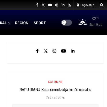
Logovanje
32
°C
KAL
REGION
SPORT
Stari Grad
KOLUMNE
RAT U IRANU: Kada demokratija miriše na naftu
07.03.2026