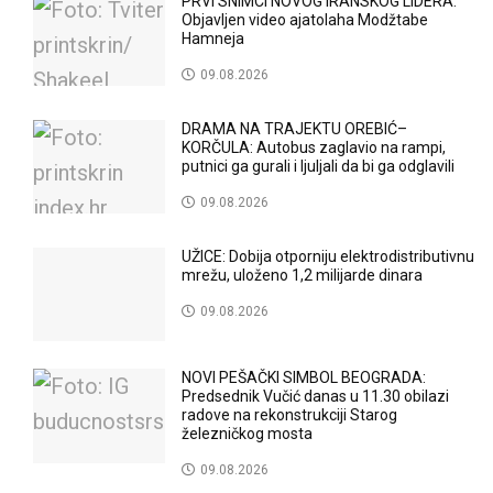
PRVI SNIMCI NOVOG IRANSKOG LIDERA:
Objavljen video ajatolaha Modžtabe
Hamneja
09.08.2026
DRAMA NA TRAJEKTU OREBIĆ–
KORČULA: Autobus zaglavio na rampi,
putnici ga gurali i ljuljali da bi ga odglavili
09.08.2026
UŽICE: Dobija otporniju elektrodistributivnu
mrežu, uloženo 1,2 milijarde dinara
09.08.2026
NOVI PEŠAČKI SIMBOL BEOGRADA:
Predsednik Vučić danas u 11.30 obilazi
radove na rekonstrukciji Starog
železničkog mosta
09.08.2026