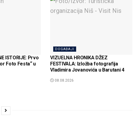
DOGAĐAJI
E ISTORIJE: Prvo
VIZUELNA HRONIKA DŽEZ
or Foto Festa“ u
FESTIVALA: Izložba fotografija
Vladimira Jovanovića u Barutani 4
08.08.2026