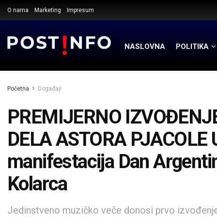
O nama
Marketing
Impresum
NASLOVNA
POLITIKA
Početna
Događaji
PREMIJERNO IZVOĐEN
DELA ASTORA PJACOLE 
manifestacija Dan Argentin
Kolarca
Jedinstveno muzičko veče donosi prvo izvođenje 