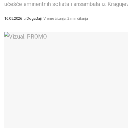
učešće eminentnih solista i ansambala iz Kraguj
16.05.2026
u
Događaji
Vreme čitanja: 2 min čitanja