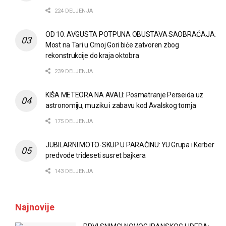
224 DELJENJA
OD 10. AVGUSTA POTPUNA OBUSTAVA SAOBRAĆAJA:
Most na Tari u Crnoj Gori biće zatvoren zbog
rekonstrukcije do kraja oktobra
239 DELJENJA
KIŠA METEORA NA AVALI: Posmatranje Perseida uz
astronomiju, muziku i zabavu kod Avalskog tornja
175 DELJENJA
JUBILARNI MOTO-SKUP U PARAĆINU: YU Grupa i Kerber
predvode trideseti susret bajkera
143 DELJENJA
Najnovije