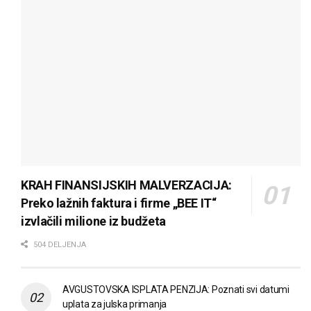
KRAH FINANSIJSKIH MALVERZACIJA:
Preko lažnih faktura i firme „BEE IT“
izvlačili milione iz budžeta
504 DELJENJA
AVGUSTOVSKA ISPLATA PENZIJA: Poznati svi datumi
uplata za julska primanja