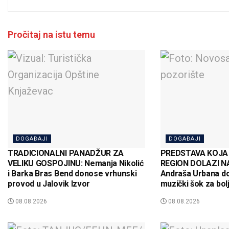
Pročitaj na istu temu
DOGAĐAJI
DOGAĐAJI
TRADICIONALNI PANADŽUR ZA
PREDSTAVA KOJA
VELIKU GOSPOJINU: Nemanja Nikolić
REGION DOLAZI NA 
i Barka Bras Bend donose vrhunski
Andraša Urbana d
provod u Jalovik Izvor
muzički šok za bolj
08.08.2026
08.08.2026