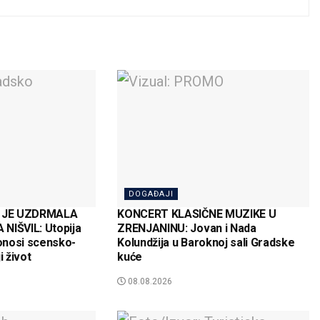
DOGAĐAJI
 JE UZDRMALA
KONCERT KLASIČNE MUZIKE U
NIŠVIL: Utopija
ZRENJANINU: Jovan i Nada
onosi scensko-
Kolundžija u Baroknoj sali Gradske
i život
kuće
08.08.2026