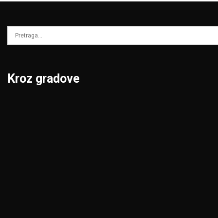
Kroz gradove
Beograd
Niš
Bor
Novi Pazar
Čačak
Novi Sad
Jagodina
Pančevo
Kikinda
Pirot