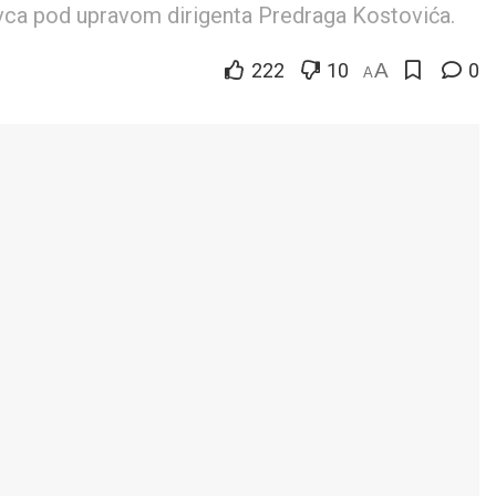
evca pod upravom dirigenta Predraga Kostovića.
222
10
A
0
A