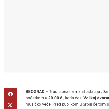
BEOGRAD
– Tradicionalna manifestacija „Dan
početkom u
20.00 č.
, kada će u
Velikoj dvor
muzičko veče. Pred publikom u Srbiji će tom p