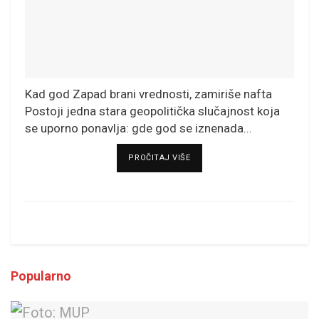
Kad god Zapad brani vrednosti, zamiriše nafta
Postoji jedna stara geopolitička slučajnost koja
se uporno ponavlja: gde god se iznenada...
DETAILS
PROČITAJ VIŠE
Popularno