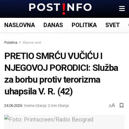
NASLOVNA
DANAS
POLITIKA
SVET
Početna
Glavna vest
PRETIO SMRĆU VUČIĆU I
NJEGOVOJ PORODICI: Služba
za borbu protiv terorizma
uhapsila V. R. (42)
A
24.06.2026
Vreme čitanja: 2 min čitanja
A