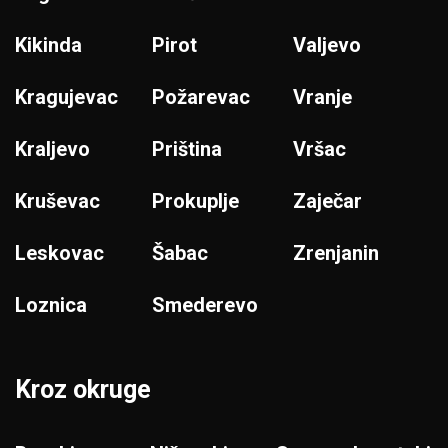
Kikinda
Pirot
Valjevo
Kragujevac
Požarevac
Vranje
Kraljevo
Priština
Vršac
Kruševac
Prokuplje
Zaječar
Leskovac
Šabac
Zrenjanin
Loznica
Smederevo
Kroz okruge