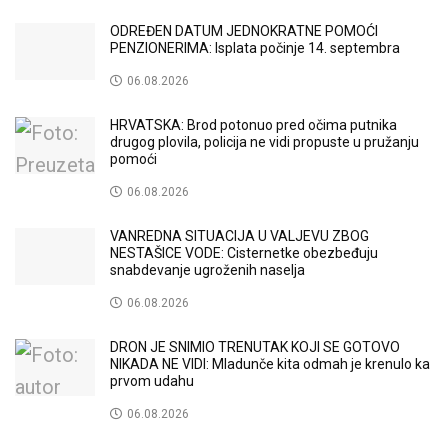
ODREĐEN DATUM JEDNOKRATNE POMOĆI
PENZIONERIMA: Isplata počinje 14. septembra
06.08.2026
HRVATSKA: Brod potonuo pred očima putnika
drugog plovila, policija ne vidi propuste u pružanju
pomoći
06.08.2026
VANREDNA SITUACIJA U VALJEVU ZBOG
NESTAŠICE VODE: Cisternetke obezbeđuju
snabdevanje ugroženih naselja
06.08.2026
DRON JE SNIMIO TRENUTAK KOJI SE GOTOVO
NIKADA NE VIDI: Mladunče kita odmah je krenulo ka
prvom udahu
06.08.2026