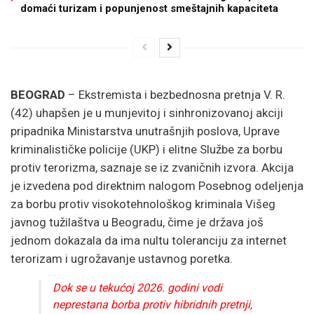
domaći turizam i popunjenost smeštajnih kapaciteta
BEOGRAD
– Ekstremista i bezbednosna pretnja V. R.
(42) uhapšen je u munjevitoj i sinhronizovanoj akciji
pripadnika Ministarstva unutrašnjih poslova, Uprave
kriminalističke policije (UKP) i elitne Službe za borbu
protiv terorizma, saznaje se iz zvaničnih izvora. Akcija
je izvedena pod direktnim nalogom Posebnog odeljenja
za borbu protiv visokotehnološkog kriminala Višeg
javnog tužilaštva u Beogradu, čime je država još
jednom dokazala da ima nultu toleranciju za internet
terorizam i ugrožavanje ustavnog poretka.
Dok se u tekućoj 2026. godini vodi
neprestana borba protiv hibridnih pretnji,