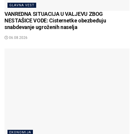
GLAVNA VEST
VANREDNA SITUACIJA U VALJEVU ZBOG
NESTAŠICE VODE: Cisternetke obezbeđuju
snabdevanje ugroženih naselja
06.08.2026
EKONOMIJA