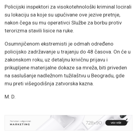
Policijski inspektori za visokotehnološki kriminal locirali
su lokaciju sa koje su upućivane ove jezive pretnje,
nakon čega su mu operativci Službe za borbu protiv
terorizma stavili lisice na ruke.
Osumnjičenom ekstremisti je odmah određeno
policijsko zadržavanje u trajanju do 48 časova. On će u
zakonskom roku, uz detaljnu krivičnu prijavu i
prikupljene materijalne dokaze sa mreža, biti priveden
na saslušanje nadležnom tužilaštvu u Beogradu, gde
mu preti višegodišnja zatvorska kazna.
M. D.