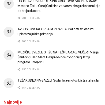
OD 10. AVGUSTA POTPUNA OBUSTAVA SAOBRAĆAJA:
Most na Tari u Crnoj Gori biće zatvoren zbog rekonstrukcije
do kraja oktobra
231 DELJENJA
AVGUSTOVSKA ISPLATA PENZIJA: Poznati svi datumi
uplata za julska primanja
206 DELJENJA
MUZIČKE ZVEZDE STIŽU NA TEŠNJARSKE VEČERI: Marija
Šerifović i Hari Mata Hari predvode ovogodišnji letnji
program u Valjevu
150 DELJENJA
TEŽAK UDES NA GAZELI: Sudarili se motociklista i taksista
157 DELJENJA
Najnovije