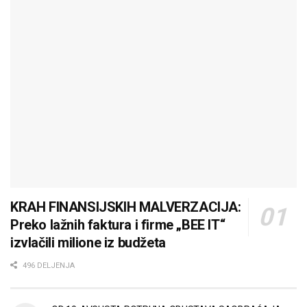
KRAH FINANSIJSKIH MALVERZACIJA:
Preko lažnih faktura i firme „BEE IT“
izvlačili milione iz budžeta
496 DELJENJA