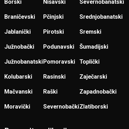
Borski
Nišavski
Severnobanatski
Braničevski
Pčinjski
Srednjobanatski
Jablanički
Pirotski
Sremski
Južnobački
Podunavski
Šumadijski
Južnobanatski
Pomoravski
Toplički
Kolubarski
Rasinski
Zaječarski
Mačvanski
Raški
Zapadnobački
Moravički
Severnobački
Zlatiborski