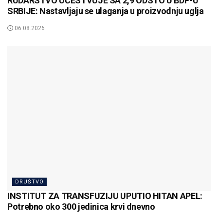
RUDARSTVO UČESTVUJE SA 2,9 ODSTO U BDP-U
SRBIJE: Nastavljaju se ulaganja u proizvodnju uglja
06.08.2026
DRUŠTVO
INSTITUT ZA TRANSFUZIJU UPUTIO HITAN APEL:
Potrebno oko 300 jedinica krvi dnevno