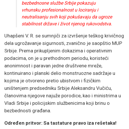
bezbednosne službe Srbije pokazuju
vrhunsku profesionalnost u lociranju i
neutralisanju svih koji pokušavaju da ugroze
stabilnost države i život njenog rukovodstva.
Uhapšeni V. R. se sumnjiči za izvršenje teškog krivičnog
dela ugrožavanje sigurnosti, zvanično je saopštio MUP
Srbije. Prema prikupljenim dokazima i operativnim
podacima, on je u prethodnom periodu, koristeći
anonimnost i paravan jedne društvene mreže,
kontinuirano i planski delio monstruozne sadržaje u
kojima je otvoreno pretio ubistvom i fizičkim
uništenjem predsedniku Srbije Aleksandru Vučiću,
članovima njegove najuže porodice, kao i ministrima u
Vladi Srbije i policijskim službenicima koji brinu o
bezbednosti građana.
Određen pritvor: Sa tastature pravo iza rešetaka!