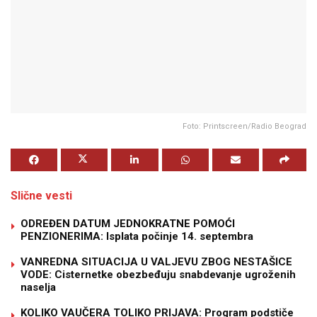
Foto: Printscreen/Radio Beograd
Slične vesti
ODREĐEN DATUM JEDNOKRATNE POMOĆI
PENZIONERIMA: Isplata počinje 14. septembra
VANREDNA SITUACIJA U VALJEVU ZBOG NESTAŠICE
VODE: Cisternetke obezbeđuju snabdevanje ugroženih
naselja
KOLIKO VAUČERA TOLIKO PRIJAVA: Program podstiče