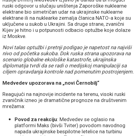
stradanje Srba
ruski odgovor u slučaju uništenja Zaporoške nuklearne
elektrane bio simetričan udar na ukrajinske nuklearne
elektrane ili na nuklearke zemalja članica NATO-a koje su
uključene u sukob u Ukrajini. Sa druge strane, zvanični
Kijev je hitno i u potpunosti odbacio optužbe koje dolaze
iz Moskve.
Novi talas optužbi i pretnji podigao je napetost na najviši
nivo od početka sukoba. Dok ruska strana upozorava na
scenario globalne ekološke katastrofe, ukrajinska
diplomatija tvrdi da se radi o medijskoj manipulaciji sa
ciljem opravdanja kontrole nad pomenutim postrojenjem.
Medvedev upozorava na „novi Černobilj“
Reagujući na najnovije incidente na terenu, visoki ruski
zvaničnik izneo je dramatične prognoze na društvenim
mrežama:
Povod za reakciju
: Medvedev se oglasio na
platformi Maks (bivši Tviter) povodom navodnog
napada ukrajinske bespilotne letelice na turbinu