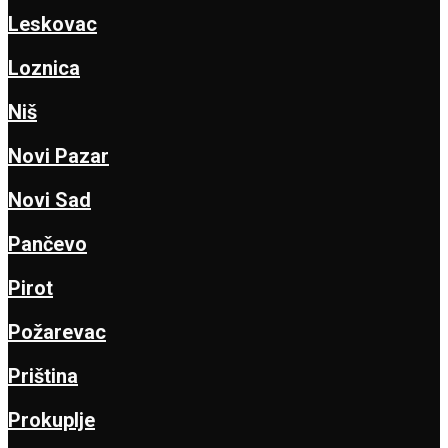
Leskovac
Loznica
Niš
Novi Pazar
Novi Sad
Pančevo
Pirot
Požarevac
Priština
Prokuplje