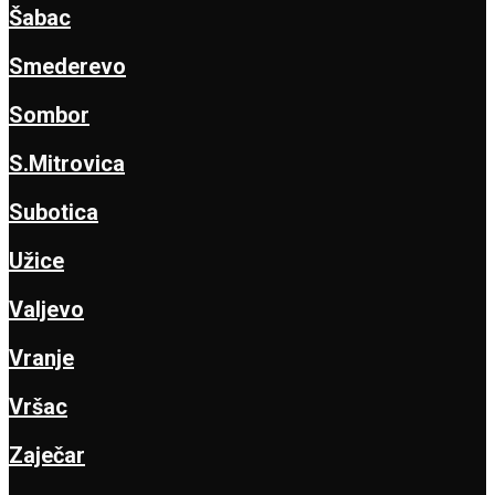
Šabac
Smederevo
Sombor
S.Mitrovica
Subotica
Užice
Valjevo
Vranje
Vršac
Zaječar