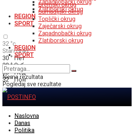
Zapadnobački okrug
Sremski okrug
Zlatiborski okrug
Šumadijski okrug
REGION
Toplički okrug
SPORT
Zaječarski okrug
Zapadnobački okrug
Zlatiborski okrug
32
°c
REGION
Stari Grad
SPORT
30
°
Пет
30
°
Суб
30
°
Нед
Nema rezultata
32
°
Пон
Pogledaj sve rezultate
Naslovna
Danas
Politika