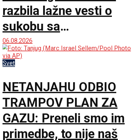
razbila lažne vesti o
sukobu sa
predsednikom
06.08.2026
Pezeškijanom
Svet
NETANJAHU ODBIO
TRAMPOV PLAN ZA
GAZU: Preneli smo im
primedbe, to nije naš