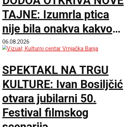
DODOA OTKRIVA NOVE
TAJNE: Izumrla ptica
nije bila onakva kakvom
je zamišljamo
06.08.2026
SPEKTAKL NA TRGU
KULTURE: Ivan Bosiljčić
otvara jubilarni 50.
Festival filmskog
scenarija