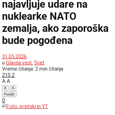
najavljuje udare na
nuklearke NATO
zemalja, ako zaporoška
bude pogođena
31.05.2026
u
Glavna vest
,
Svet
Vreme čitanja: 2 min čitanja
210
2
A
A
A
A
Poništi
0