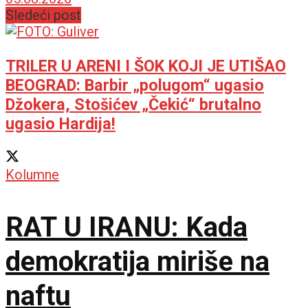
protiv Rusije
Sledeći post
TRILER U ARENI I ŠOK KOJI JE UTIŠAO
BEOGRAD: Barbir „polugom“ ugasio
Džokera, Stošićev „Čekić“ brutalno
ugasio Hardija!
Kolumne
RAT U IRANU: Kada
demokratija miriše na
naftu