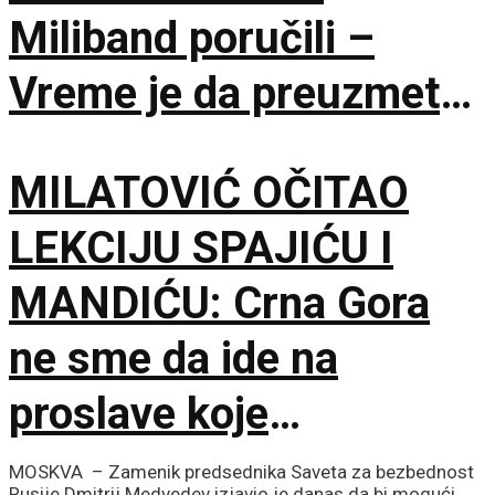
Miliband poručili –
Vreme je da preuzmete
brigu o sopstvenoj
MILATOVIĆ OČITAO
bezbednosti
LEKCIJU SPAJIĆU I
MANDIĆU: Crna Gora
ne sme da ide na
proslave koje
vaskrsavaju bol i
MOSKVA – Zamenik predsednika Saveta za bezbednost
Rusije Dmitrij Medvedev izjavio je danas da bi mogući