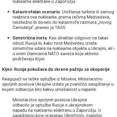
nuklearne elektrane u Zaporožju.
Katastrofalan scenario
: Uništenje turbine ili samog
reaktora ove nuklearke, prema rečima Medvedeva,
neizbežno bi dovelo do katastrofe razmera „novog
Černobilja“, preneo je TASS.
Simetrična meta
: Kao direktan odgovor na takav
ishod, Rusija bi, kako tvrdi Medvedev, izvela
simetrične udare na nuklearne objekte u Ukrajini, ali i
u onim članicama NATO saveza koje aktivno
podržavaju Kijev.
Kijev: Rusija pokušava da skrene pažnju sa okupacije
Reagujući na teške optužbe iz Moskve, Ministarstvo
spoljnih poslova Ukrajine izdalo je zvanično saopštenje u
kojem odbacuje bilo kakvu umešanost u napade:
Ministarstvo spoljnih poslova Ukrajine
odbacilo je optužbe Rusije o ukrajinskom
napadu na nuklearnu elektranu u Zaporožju. U
saopštenju koje je preneo Ukrinform, zvanični