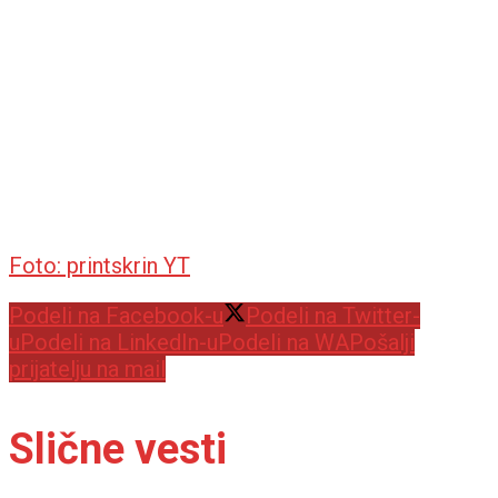
Foto: printskrin YT
Podeli na Facebook-u
Podeli na Twitter-
u
Podeli na LinkedIn-u
Podeli na WA
Pošalji
prijatelju na mail
Slične vesti