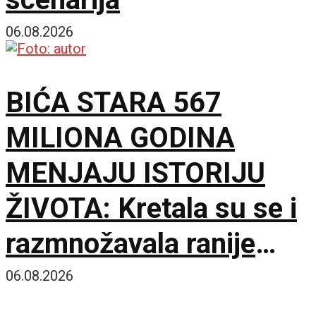
06.08.2026
BIĆA STARA 567
MILIONA GODINA
MENJAJU ISTORIJU
ŽIVOTA: Kretala su se i
razmnožavala ranije
nego što se mislilo
06.08.2026