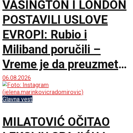
VAŠINGTON I LONDON
POSTAVILI USLOVE
EVROPI: Rubio i
Miliband poručili –
Vreme je da preuzmete
brigu o sopstvenoj
06.08.2026
bezbednosti
Glavna vest
MILATOVIĆ OČITAO