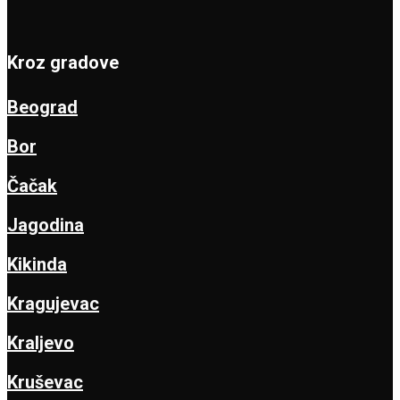
Kroz gradove
Beograd
Bor
Čačak
Jagodina
Kikinda
Kragujevac
Kraljevo
Kruševac