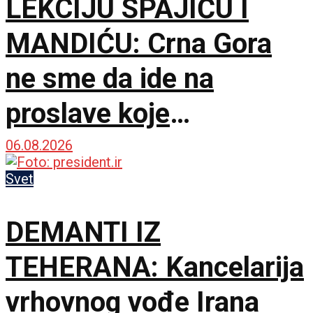
LEKCIJU SPAJIĆU I
MANDIĆU: Crna Gora
ne sme da ide na
proslave koje
vaskrsavaju bol i
06.08.2026
stradanje Srba
Svet
DEMANTI IZ
TEHERANA: Kancelarija
vrhovnog vođe Irana