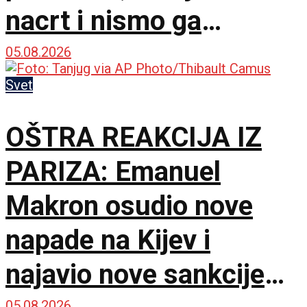
nacrt i nismo ga
prihvatili
05.08.2026
Svet
OŠTRA REAKCIJA IZ
PARIZA: Emanuel
Makron osudio nove
napade na Kijev i
najavio nove sankcije
05.08.2026