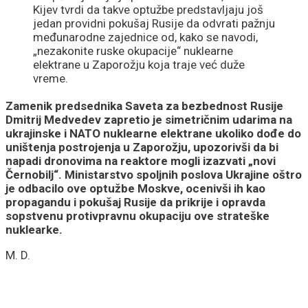
Kijev tvrdi da takve optužbe predstavljaju još
jedan providni pokušaj Rusije da odvrati pažnju
međunarodne zajednice od, kako se navodi,
„nezakonite ruske okupacije“ nuklearne
elektrane u Zaporožju koja traje već duže
vreme.
Zamenik predsednika Saveta za bezbednost Rusije
Dmitrij Medvedev zapretio je simetričnim udarima na
ukrajinske i NATO nuklearne elektrane ukoliko dođe do
uništenja postrojenja u Zaporožju, upozorivši da bi
napadi dronovima na reaktore mogli izazvati „novi
Černobilj“. Ministarstvo spoljnih poslova Ukrajine oštro
je odbacilo ove optužbe Moskve, ocenivši ih kao
propagandu i pokušaj Rusije da prikrije i opravda
sopstvenu protivpravnu okupaciju ove strateške
nuklearke.
M. D.