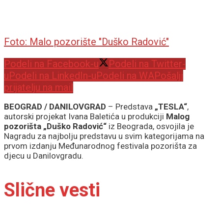
Foto: Malo pozorište "Duško Radović"
Podeli na Facebook-u
Podeli na Twitter-
u
Podeli na LinkedIn-u
Podeli na WA
Pošalji
prijatelju na mail
BEOGRAD / DANILOVGRAD
– Predstava
„TESLA“
,
autorski projekat Ivana Baletića u produkciji
Malog
pozorišta „Duško Radović“
iz Beograda, osvojila je
Nagradu za najbolju predstavu u svim kategorijama na
prvom izdanju Međunarodnog festivala pozorišta za
djecu u Danilovgradu.
Slične vesti