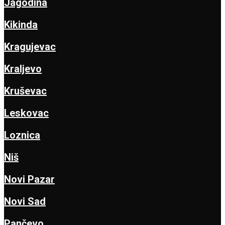
Jagodina
Kikinda
Kragujevac
Kraljevo
Kruševac
Leskovac
Loznica
Niš
Novi Pazar
Novi Sad
Pančevo