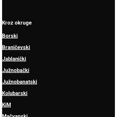
Kroz okruge
Borski
Braničevski
Jablanički
Južnobački
Južnobanatski
Kolubarski
KiM
Mačvanski