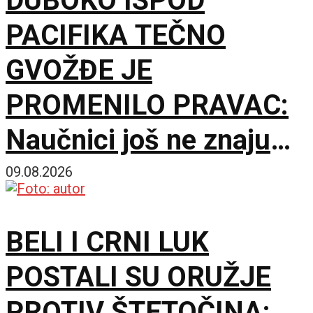
DUBOKO ISPOD
PACIFIKA TEČNO
GVOŽĐE JE
PROMENILO PRAVAC:
Naučnici još ne znaju
šta ga je nateralo da se
09.08.2026
okrene
BELI I CRNI LUK
POSTALI SU ORUŽJE
PROTIV ŠTETOČINA: