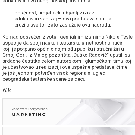
edukativni nivo beogradskog ansambla.
Poučnost, umjetnički ubjedljiv izraz i
edukativan sadržaj – ova predstava nam je
pružila sve to i zato zaslužuje ovu nagradu.
Komad posvećen životu i genijalnim izumima Nikole Tesle
uspeo je da spoji nauku i teatarsku umetnost na način
koji je potpuno opčinio najmlađu publiku i stručni žiri u
Crnoj Gori. Iz Malog pozorišta „Duško Radović“ uputili su
srdačne čestitke celom autorskom i glumačkom timu koji
je učestvovao u realizaciji ove uspešne predstave, čime
je još jednom potvrđen visok regionalni ugled
beogradske teatarske scene za decu.
N.V.