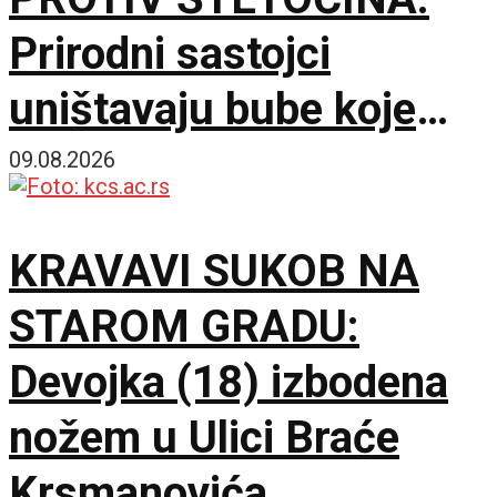
Prirodni sastojci
uništavaju bube koje
napadaju pasulj
09.08.2026
KRAVAVI SUKOB NA
STAROM GRADU:
Devojka (18) izbodena
nožem u Ulici Braće
Krsmanovića