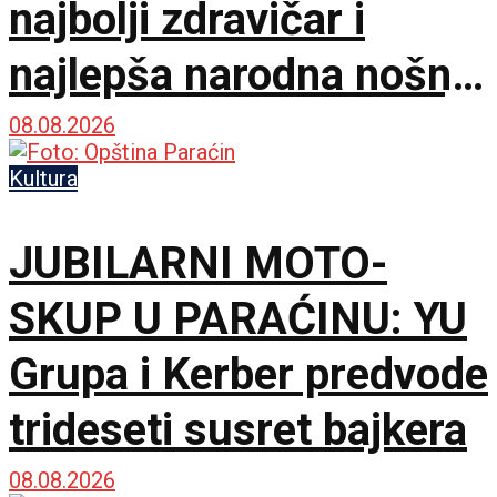
najbolji zdravičar i
najlepša narodna nošnja
na 65. Saboru trubača
08.08.2026
Kultura
JUBILARNI MOTO-
SKUP U PARAĆINU: YU
Grupa i Kerber predvode
trideseti susret bajkera
08.08.2026