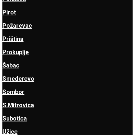
Pirot
Požarevac
Priština
Prokuplje
Šabac
Smederevo
Sombor
S.Mitrovica
Subotica
Užice