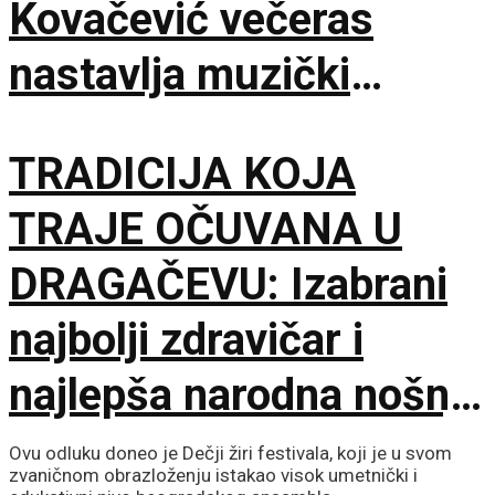
Kovačević večeras
nastavlja muzički
maraton u Beloj Palanci
TRADICIJA KOJA
TRAJE OČUVANA U
DRAGAČEVU: Izabrani
najbolji zdravičar i
najlepša narodna nošnja
na 65. Saboru trubača
Ovu odluku doneo je Dečji žiri festivala, koji je u svom
zvaničnom obrazloženju istakao visok umetnički i