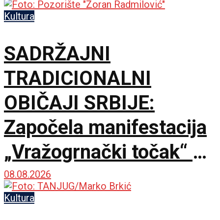
Kultura
SADRŽAJNI
TRADICIONALNI
OBIČAJI SRBIJE:
Započela manifestacija
„Vražogrnački točak“ u
porti Hrama Svete
08.08.2026
Trojice
Kultura