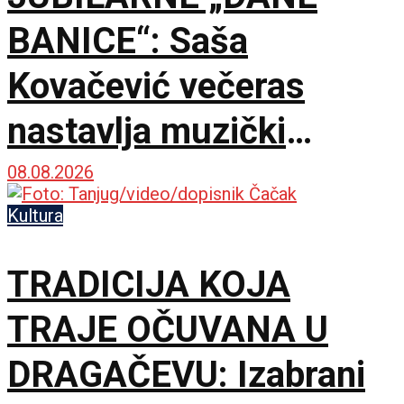
BANICE“: Saša
Kovačević večeras
nastavlja muzički
maraton u Beloj Palanci
08.08.2026
Kultura
TRADICIJA KOJA
TRAJE OČUVANA U
DRAGAČEVU: Izabrani