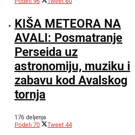
Podeli
96
Tweet
60
KIŠA METEORA NA
AVALI: Posmatranje
Perseida uz
astronomiju, muziku i
zabavu kod Avalskog
tornja
176 deljenja
Podeli
70
Tweet
44