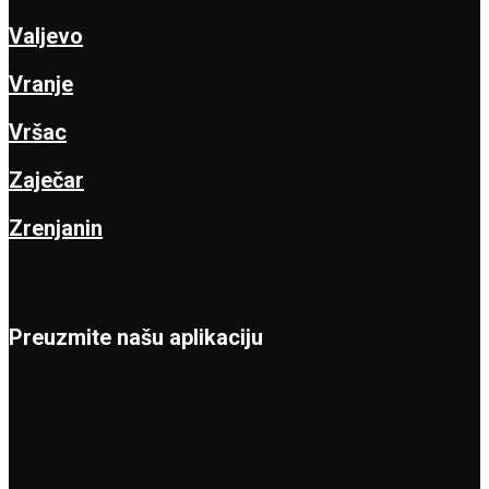
Valjevo
Vranje
Vršac
Zaječar
Zrenjanin
Preuzmite našu aplikaciju