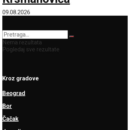
09.08.2026
Nema rezultata
Pogledaj sve rezultate
Kroz gradove
Beograd
Bor
Čačak