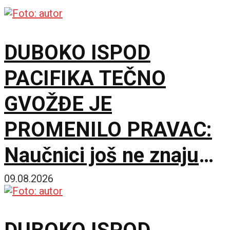
DUBOKO ISPOD
PACIFIKA TEČNO
GVOŽĐE JE
PROMENILO PRAVAC:
Naučnici još ne znaju
šta ga je nateralo da se
09.08.2026
okrene