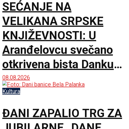
SEĆANJE NA
VELIKANA SRPSKE
KNJIŽEVNOSTI: U
Aranđelovcu svečano
otkrivena bista Danku
Popoviću
08.08.2026
Kultura
ĐANI ZAPALIO TRG ZA
JUBILARNE „DANE