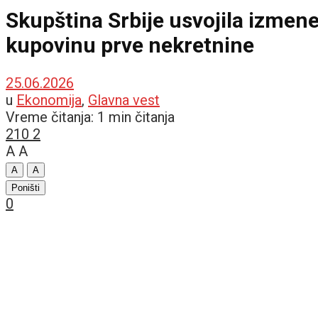
Skupština Srbije usvojila izmen
kupovinu prve nekretnine
25.06.2026
u
Ekonomija
,
Glavna vest
Vreme čitanja: 1 min čitanja
210
2
A
A
A
A
Poništi
0