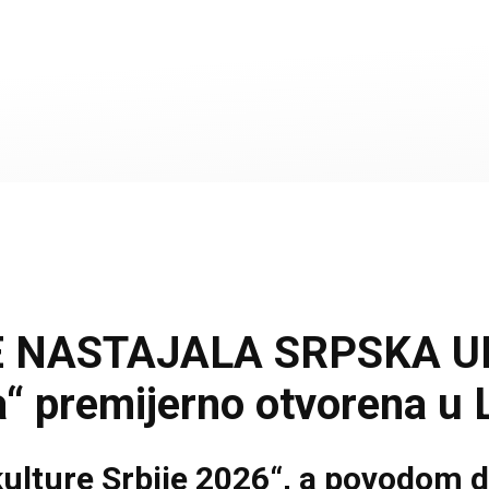
E NASTAJALA SRPSKA UM
a“ premijerno otvorena u
ulture Srbije 2026“, a povodom d