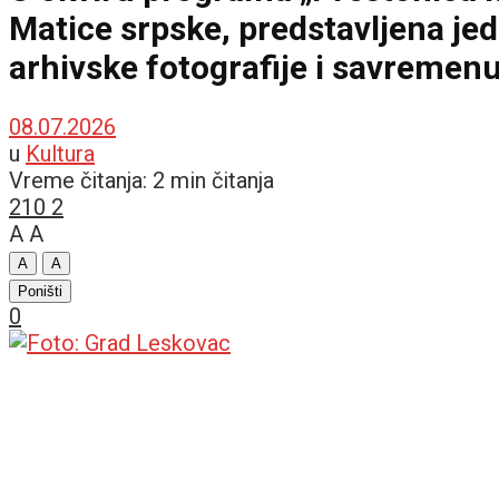
Matice srpske, predstavljena jed
arhivske fotografije i savremen
08.07.2026
u
Kultura
Vreme čitanja: 2 min čitanja
210
2
A
A
A
A
Poništi
0