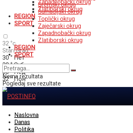
Zapadnobački okrug
Sremski okrug
Zlatiborski okrug
Šumadijski okrug
REGION
Toplički okrug
SPORT
Zaječarski okrug
Zapadnobački okrug
Zlatiborski okrug
32
°c
REGION
Stari Grad
SPORT
30
°
Пет
30
°
Суб
30
°
Нед
Nema rezultata
32
°
Пон
Pogledaj sve rezultate
Naslovna
Danas
Politika