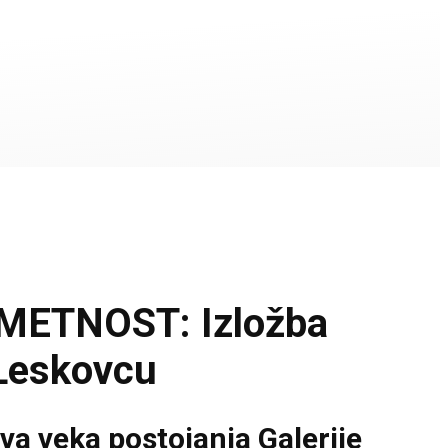
ETNOST: Izložba
 Leskovcu
va veka postojanja Galerije