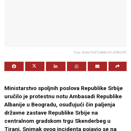
Foto: Beta/SVETLANA DOJČINOVIĆ
Ministarstvo spoljnih poslova Republike Srbije
uručilo je protestnu notu Ambasadi Republike
Albanije u Beogradu, osuđujući čin paljenja
državne zastave Republike Srbije na
centralnom gradskom trgu Skenderbeg u
Tirani. Snimak ovog incidenta pojavio se na