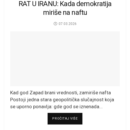
RAT U IRANU: Kada demokratija
miriše na naftu
07.03.2026
Kad god Zapad brani vrednosti, zamiriše nafta
Postoji jedna stara geopolitička slučajnost koja
se uporno ponavlja: gde god se iznenada...
DETAILS
PROČITAJ VIŠE