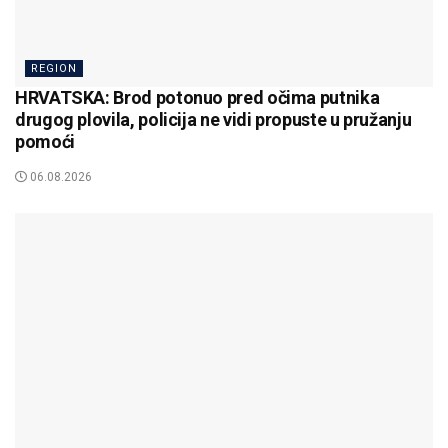
REGION
HRVATSKA: Brod potonuo pred očima putnika
drugog plovila, policija ne vidi propuste u pružanju
pomoći
06.08.2026