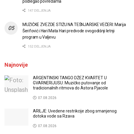
podlegao povredama
147 DELJENJA
MUZIČKE ZVEZDE STIŽU NA TEŠNJARSKE VEČERI: Marija
Šerifović i Hari Mata Hari predvode ovogodišnji letnji
program u Valjevu
152 DELJENJA
Najnovije
ARGENTINSKI TANGO DŽEZ KVARTET U
GVARNERIJUSU: Muzičko putovanje od
tradicionalnih ritmova do Astora Pjacole
07.08.2026
ARILJE: Uvedene restrikcije zbog smanjenog
dotoka vode sa Rzava
07.08.2026