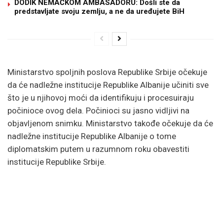
DODIK NEMAČKOM AMBASADORU: Došli ste da
predstavljate svoju zemlju, a ne da uređujete BiH
Ministarstvo spoljnih poslova Republike Srbije očekuje
da će nadležne institucije Republike Albanije učiniti sve
što je u njihovoj moći da identifikuju i procesuiraju
počinioce ovog dela. Počinioci su jasno vidljivi na
objavljenom snimku. Ministarstvo takođe očekuje da će
nadležne institucije Republike Albanije o tome
diplomatskim putem u razumnom roku obavestiti
institucije Republike Srbije.