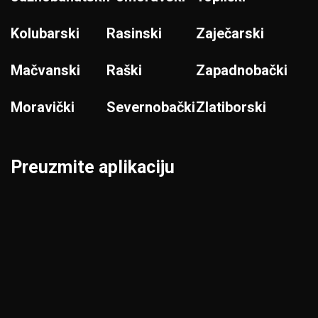
Kolubarski
Rasinski
Zaječarski
Mačvanski
Raški
Zapadnobački
Moravički
Severnobački
Zlatiborski
Preuzmite aplikaciju