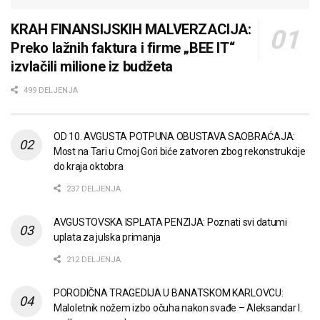
KRAH FINANSIJSKIH MALVERZACIJA:
Preko lažnih faktura i firme „BEE IT“
izvlačili milione iz budžeta
499 DELJENJA
OD 10. AVGUSTA POTPUNA OBUSTAVA SAOBRAĆAJA:
Most na Tari u Crnoj Gori biće zatvoren zbog rekonstrukcije
do kraja oktobra
237 DELJENJA
AVGUSTOVSKA ISPLATA PENZIJA: Poznati svi datumi
uplata za julska primanja
212 DELJENJA
PORODIČNA TRAGEDIJA U BANATSKOM KARLOVCU:
Maloletnik nožem izbo očuha nakon svađe – Aleksandar I.