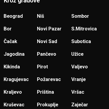
Kroz gradove
Beograd
Niš
Sombor
Bor
Novi Pazar
S.Mitrovica
Čačak
Novi Sad
Subotica
Jagodina
Pančevo
Užice
Kikinda
Pirot
Valjevo
Kragujevac
Požarevac
Vranje
Kraljevo
Priština
Vršac
Kruševac
Prokuplje
Zaječar