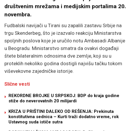
društvenim mrežama i medijskim portalima 20.
novembra.
Fudbalski navijači u Tirani su zapalili zastavu Srbije na
trgu Skenderbeg, što je izazvalo reakciju Ministarstva
spoljnih poslova koje je uručilo notu Ambasadi Albanije
u Beogradu. Ministarstvo smatra da ovakvi događaji
štete bilateralnim odnosima dve zemlje, koji su u
proteklih nekoliko godina dostigli najvišu tačku tokom
viševekovne zajedničke istorije.
Slične vesti
REKORDNE BROJKE U SRPSKOJ: BDP do kraja godine
stiže do neverovatnih 20 milijardi
KRIZA U PRIŠTINI DALEKO OD REŠENJA: Prekinuta
konstitutivna sednica – Kurti traži dodatno vreme, rok
Ustavnog suda ističe sutra