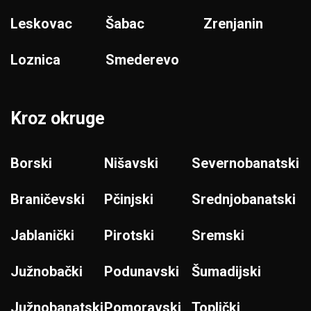
Leskovac
Šabac
Zrenjanin
Loznica
Smederevo
Kroz okruge
Borski
Nišavski
Severnobanatski
Braničevski
Pčinjski
Srednjobanatski
Jablanički
Pirotski
Sremski
Južnobački
Podunavski
Šumadijski
Južnobanatski
Pomoravski
Toplički