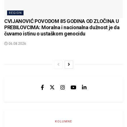
REGION
CVIJANOVIĆ POVODOM 85 GODINA OD ZLOČINA U
PREBILOVCIMA: Moralna i nacionalna dužnost je da
čuvamo istinu o ustaškom genocidu
06.08.2026
KOLUMNE