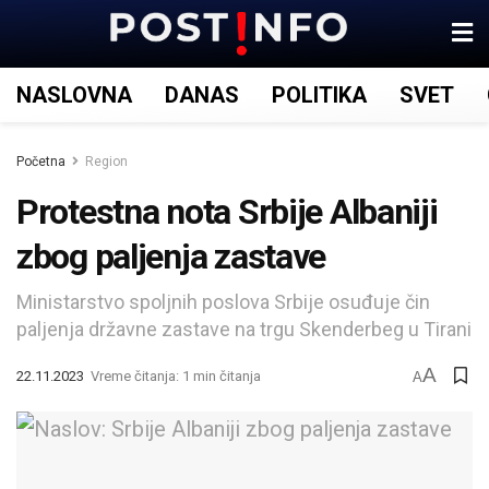
NASLOVNA
DANAS
POLITIKA
SVET
Početna
Region
Protestna nota Srbije Albaniji
zbog paljenja zastave
Ministarstvo spoljnih poslova Srbije osuđuje čin
paljenja državne zastave na trgu Skenderbeg u Tirani
A
22.11.2023
Vreme čitanja: 1 min čitanja
A