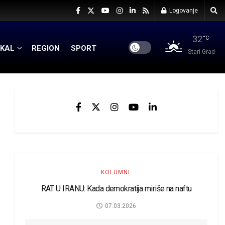
Logovanje
32
°C
KAL
REGION
SPORT
Stari Grad
KOLUMNE
RAT U IRANU: Kada demokratija miriše na naftu
07.03.2026