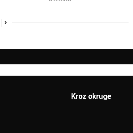
Kroz okruge
Sombor
Borski
S.Mitrovica
Braničevski