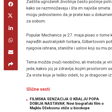
Zaštita ugroženih životinja često počinje potr
kako se razmnožavaju i šta im najviše smeta. Ali
mogu jednostavno da je prate kao u dokument
za sobom.
Popular Mechanics je 27. maja pisao o tome
najređih australijskih torbara, Gilbertovom po
njegova ishrana, stanište i uslovi koji su mu po
Tema možda zvuči neobično, ali metoda je vrlo
jede, kakvo joj je zdravlje, kojim prostorom se
Za vrste koje je teško videti, to je dragocen i
Slične vesti
FILMSKA SENZACIJA O KRALJU POPA
DOBIJA NASTAVAK: Novi biografski film o
Majklu Džeksonu stiže u bioskope