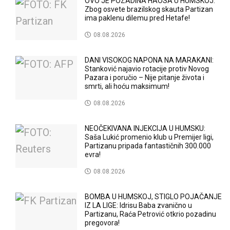
OVO JE POZADINA HAOSA U HUMSKOJ:
Zbog osvete brazilskog skauta Partizan
ima paklenu dilemu pred Hetafe!
08.08.2026
DANI VISOKOG NAPONA NA MARAKANI:
Stanković najavio rotacije protiv Novog
Pazara i poručio – Nije pitanje života i
smrti, ali hoću maksimum!
08.08.2026
NEOČEKIVANA INJEKCIJA U HUMSKU:
Saša Lukić promenio klub u Premijer ligi,
Partizanu pripada fantastičnih 300.000
evra!
08.08.2026
BOMBA U HUMSKOJ, STIGLO POJAČANJE
IZ LA LIGE: Idrisu Baba zvanično u
Partizanu, Raća Petrović otkrio pozadinu
pregovora!