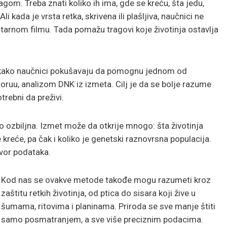
agom. Treba znati koliko ih ima, gde se kreću, šta jedu,
 kada je vrsta retka, skrivena ili plašljiva, naučnici ne
arnom filmu. Tada pomažu tragovi koje životinja ostavlja
 kako naučnici pokušavaju da pomognu jednom od
toruu, analizom DNK iz izmeta. Cilj je da se bolje razume
trebni da preživi.
 ozbiljna. Izmet može da otkrije mnogo: šta životinja
 kreće, pa čak i koliko je genetski raznovrsna populacija.
zvor podataka.
Kod nas se ovakve metode takođe mogu razumeti kroz
zaštitu retkih životinja, od ptica do sisara koji žive u
šumama, ritovima i planinama. Priroda se sve manje štiti
samo posmatranjem, a sve više preciznim podacima.