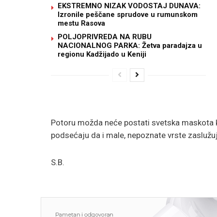
EKSTREMNO NIZAK VODOSTAJ DUNAVA:
Izronile peščane sprudove u rumunskom
mestu Rasova
POLJOPRIVREDA NA RUBU
NACIONALNOG PARKA: Žetva paradajza u
regionu Kadžijado u Keniji
Potoru možda neće postati svetska maskota k
podsećaju da i male, nepoznate vrste zaslužuj
S.B.