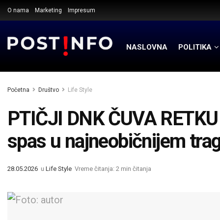
O nama
Marketing
Impresum
NASLOVNA
POLITIKA
Početna
Društvo
Life Style
PTIČJI DNK ČUVA RETKU V
spas u najneobičnijem tra
28.05.2026
u
Life Style
Vreme čitanja: 2 min čitanja