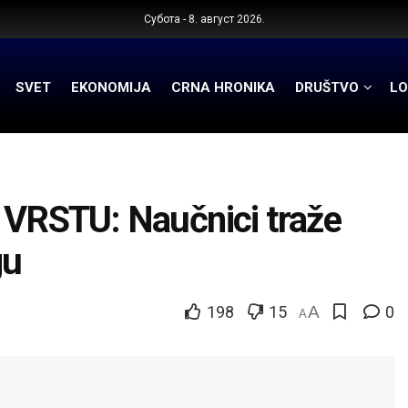
Субота - 8. август 2026.
SVET
EKONOMIJA
CRNA HRONIKA
DRUŠTVO
LO
RSTU: Naučnici traže
gu
198
15
A
0
A