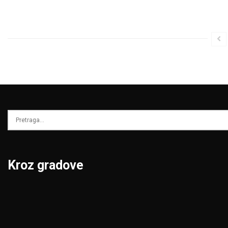
Kroz gradove
Beograd
Niš
Bor
Novi Pazar