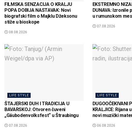
FILMSKA SENZACIJA O KRALJU
EKSTREMNO NIZA
POPA DOBIJA NASTAVAK: Novi
DUNAVA: Izronile 
biografski film o Majklu Džeksonu
u rumunskom mes
stiže u bioskope
07.08.2026
08.08.2026
LIFE STYLE
LIFE STYLE
ŠTAJERSKI DUH I TRADICIJA U
DUGOOČEKIVANI 
BAVARSKOJ: Otvoren čuveni
KRALJICE: Rijana u
„Gäubodenvolksfest“ u Štraubingu
novi muzički mater
07.08.2026
06.08.2026