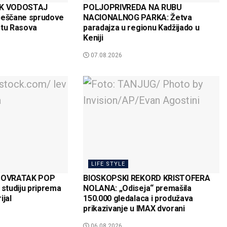
K VODOSTAJ
POLJOPRIVREDA NA RUBU
peščane sprudove
NACIONALNOG PARKA: Žetva
tu Rasova
paradajza u regionu Kadžijado u
Keniji
07.08.2026
LIFE STYLE
POVRATAK POP
BIOSKOPSKI REKORD KRISTOFERA
 studiju priprema
NOLANA: „Odiseja“ premašila
ijal
150.000 gledalaca i produžava
prikazivanje u IMAX dvorani
06.08.2026