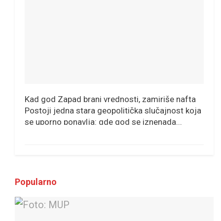
Kad god Zapad brani vrednosti, zamiriše nafta
Postoji jedna stara geopolitička slučajnost koja
se uporno ponavlja: gde god se iznenada...
Popularno