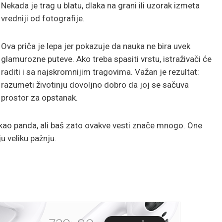
Nekada je trag u blatu, dlaka na grani ili uzorak izmeta
vredniji od fotografije.
Ova priča je lepa jer pokazuje da nauka ne bira uvek
glamurozne puteve. Ako treba spasiti vrstu, istraživači će
raditi i sa najskromnijim tragovima. Važan je rezultat:
razumeti životinju dovoljno dobro da joj se sačuva
prostor za opstanak.
ao panda, ali baš zato ovakve vesti znače mnogo. One
u veliku pažnju.