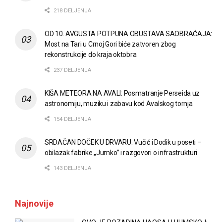
218 DELJENJA
OD 10. AVGUSTA POTPUNA OBUSTAVA SAOBRAĆAJA:
Most na Tari u Crnoj Gori biće zatvoren zbog
rekonstrukcije do kraja oktobra
237 DELJENJA
KIŠA METEORA NA AVALI: Posmatranje Perseida uz
astronomiju, muziku i zabavu kod Avalskog tornja
154 DELJENJA
SRDAČAN DOČEK U DRVARU: Vučić i Dodik u poseti –
obilazak fabrike „Jumko” i razgovori o infrastrukturi
143 DELJENJA
Najnovije