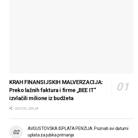
KRAH FINANSIJSKIH MALVERZACIJA:
Preko lažnih faktura i firme „BEE IT“
izvlačili milione iz budžeta
503 DELJENJA
AVGUSTOVSKA ISPLATA PENZIJA: Poznati svi datumi
uplata za julska primanja