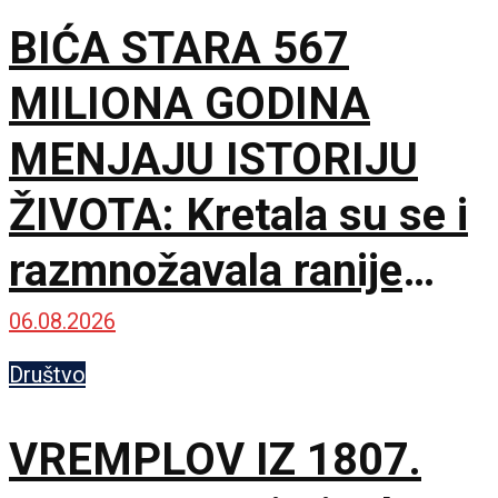
BIĆA STARA 567
MILIONA GODINA
MENJAJU ISTORIJU
ŽIVOTA: Kretala su se i
razmnožavala ranije
nego što se mislilo
06.08.2026
Društvo
VREMPLOV IZ 1807.