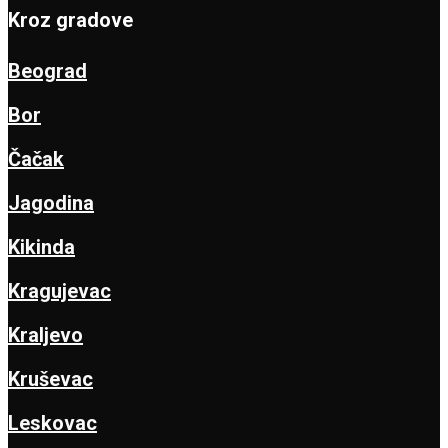
Kroz gradove
Beograd
Bor
Čačak
Jagodina
Kikinda
Kragujevac
Kraljevo
Kruševac
Leskovac