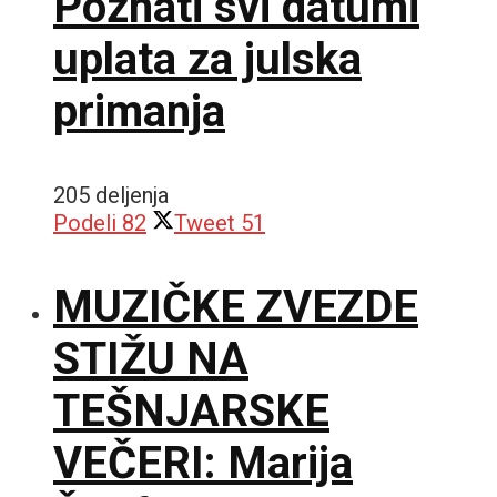
Poznati svi datumi
uplata za julska
primanja
205 deljenja
Podeli
82
Tweet
51
MUZIČKE ZVEZDE
STIŽU NA
TEŠNJARSKE
VEČERI: Marija