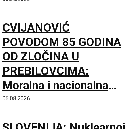
Kinom
CVIJANOVIĆ
POVODOM 85 GODINA
OD ZLOČINA U
PREBILOVCIMA:
Moralna i nacionalna
dužnost je da čuvamo
06.08.2026
istinu o ustaškom
SLOVENIJA: Nuklearnoj
genocidu