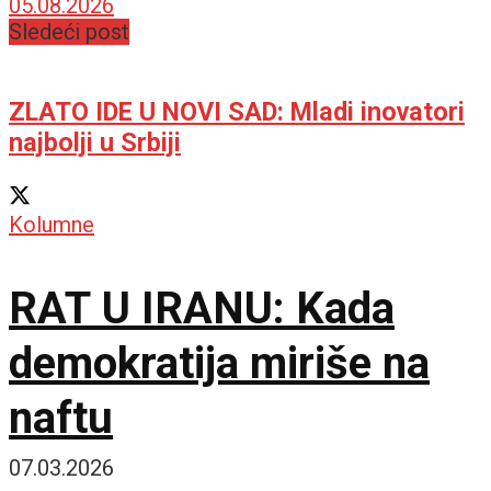
istoriju
05.08.2026
Sledeći post
ZLATO IDE U NOVI SAD: Mladi inovatori
najbolji u Srbiji
Kolumne
RAT U IRANU: Kada
demokratija miriše na
naftu
07.03.2026