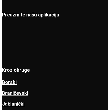
Preuzmite našu aplikaciju
Kroz okruge
Borski
Braničevski
Jablanički