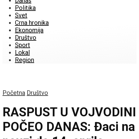
Danas
Politika
Svet
Crna hronika
Ekonomija
Društvo
Sport
Lokal
Region
Početna
Društvo
RASPUST U VOJVODINI
POČEO DANAS: Đaci na