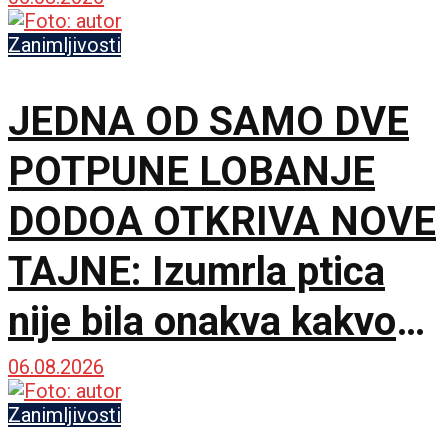
Zanimljivosti
JEDNA OD SAMO DVE
POTPUNE LOBANJE
DODOA OTKRIVA NOVE
TAJNE: Izumrla ptica
nije bila onakva kakvom
je zamišljamo
06.08.2026
Zanimljivosti