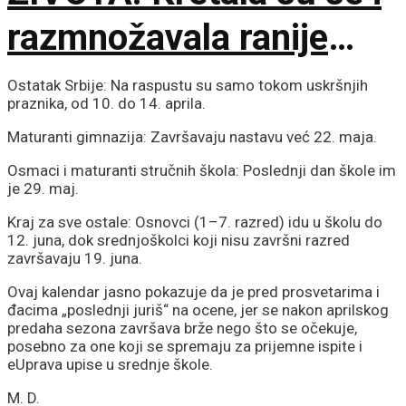
razmnožavala ranije
nego što se mislilo
Ostatak Srbije: Na raspustu su samo tokom uskršnjih
praznika, od 10. do 14. aprila.
Maturanti gimnazija: Završavaju nastavu već 22. maja.
Osmaci i maturanti stručnih škola: Poslednji dan škole im
je 29. maj.
Kraj za sve ostale: Osnovci (1–7. razred) idu u školu do
12. juna, dok srednjoškolci koji nisu završni razred
završavaju 19. juna.
Ovaj kalendar jasno pokazuje da je pred prosvetarima i
đacima „poslednji juriš“ na ocene, jer se nakon aprilskog
predaha sezona završava brže nego što se očekuje,
posebno za one koji se spremaju za prijemne ispite i
eUprava upise u srednje škole.
M. D.