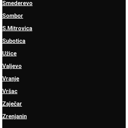
Smederevo
Sombor
S.Mitrovica
Subotica
Užice
Valjevo
Vranje
Vršac
Zaječar
Zrenjanin