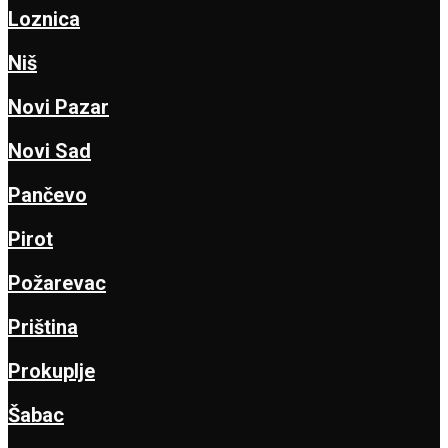
Loznica
Niš
Novi Pazar
Novi Sad
Pančevo
Pirot
Požarevac
Priština
Prokuplje
Šabac