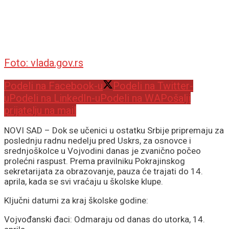
Foto: vlada.gov.rs
Podeli na Facebook-u
Podeli na Twitter-
u
Podeli na LinkedIn-u
Podeli na WA
Pošalji
prijatelju na mail
NOVI SAD – Dok se učenici u ostatku Srbije pripremaju za
poslednju radnu nedelju pred Uskrs, za osnovce i
srednjoškolce u Vojvodini danas je zvanično počeo
prolećni raspust. Prema pravilniku Pokrajinskog
sekretarijata za obrazovanje, pauza će trajati do 14.
aprila, kada se svi vraćaju u školske klupe.
Ključni datumi za kraj školske godine:
Vojvođanski đaci: Odmaraju od danas do utorka, 14.