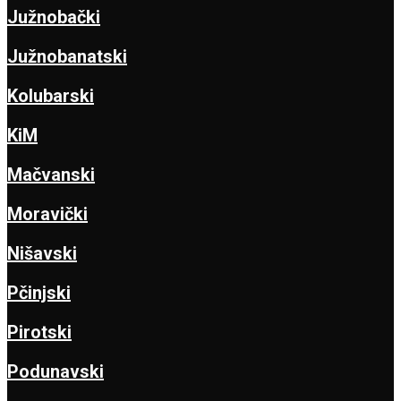
Južnobački
Južnobanatski
Kolubarski
KiM
Mačvanski
Moravički
Nišavski
Pčinjski
Pirotski
Podunavski