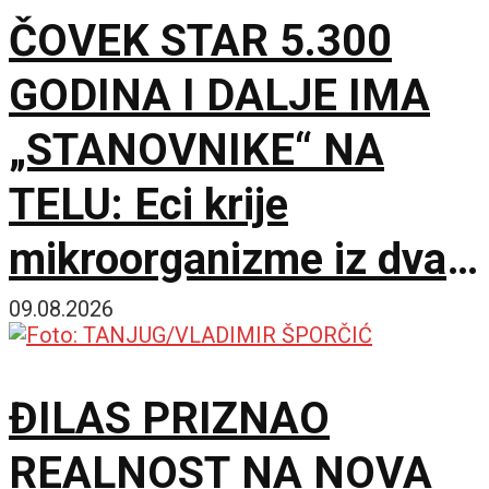
ČOVEK STAR 5.300
GODINA I DALJE IMA
„STANOVNIKE“ NA
TELU: Eci krije
mikroorganizme iz dva
potpuno različita sveta
09.08.2026
ĐILAS PRIZNAO
REALNOST NA NOVA