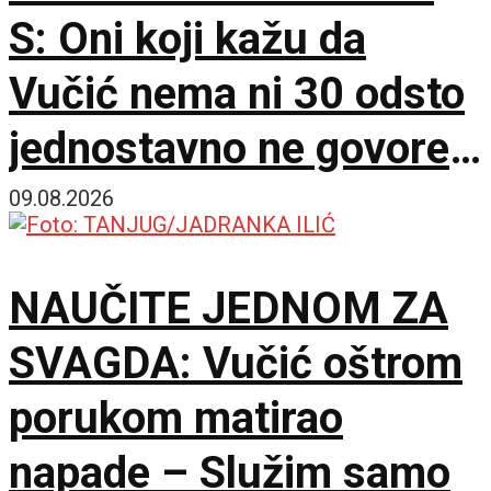
S: Oni koji kažu da
Vučić nema ni 30 odsto
jednostavno ne govore
istinu
09.08.2026
NAUČITE JEDNOM ZA
SVAGDA: Vučić oštrom
porukom matirao
napade – Služim samo