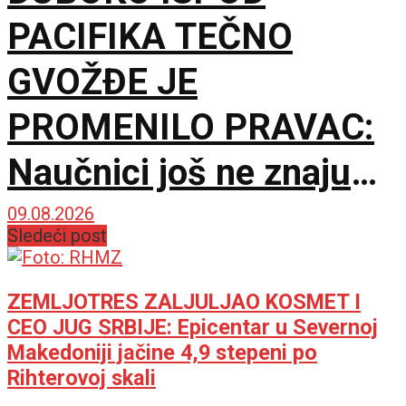
PACIFIKA TEČNO
GVOŽĐE JE
PROMENILO PRAVAC:
Naučnici još ne znaju
šta ga je nateralo da se
09.08.2026
Sledeći post
okrene
ZEMLJOTRES ZALJULJAO KOSMET I
CEO JUG SRBIJE: Epicentar u Severnoj
Makedoniji jačine 4,9 stepeni po
Rihterovoj skali