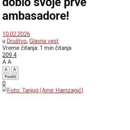
dobio svoje prve
ambasadore!
10.02.2026
u
Društvo
,
Glavna vest
Vreme čitanja: 1 min čitanja
209
4
A
A
A
A
Poništi
0