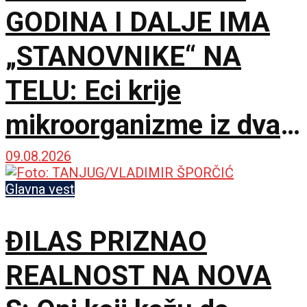
GODINA I DALJE IMA
„STANOVNIKE“ NA
TELU: Eci krije
mikroorganizme iz dva
potpuno različita sveta
09.08.2026
Glavna vest
ĐILAS PRIZNAO
REALNOST NA NOVA