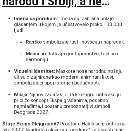
narodu i Srbiji, a ne
stranim silama
Imena sa porukom:
Imena su izabrana onlajn
glasanjem u kojem je učestvovalo preko 100.000
ljudi.
Rastko
simbolizuje rast, inovaciju i napredak.
Milica
predstavlja gostoprimstvo, toplinu i
harmoniju.
Vizuelni identitet:
Maskote nose narodnu nošnju,
ali su dizajnirane kao moderni animirani likovi,
simbolizujući spoj istorije i budućnosti.
Misija:
Njihov zadatak je da kroz igru i interakciju
približe koncept Ekspa građanima, posebno
najmlađima, i postanu prepoznatljivi simboli
Beograda 2027.
Šta je Ekspo Plejgraund?
Prostor u Hali 5 se prostire na
oko 2.500 kvadrata i služi kao „predigra“ za ono što nas