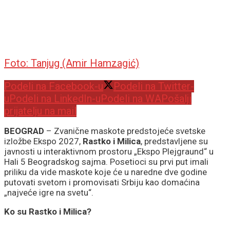
Foto: Tanjug (Amir Hamzagić)
Podeli na Facebook-u
Podeli na Twitter-
u
Podeli na LinkedIn-u
Podeli na WA
Pošalji
prijatelju na mail
BEOGRAD
– Zvanične maskote predstojeće svetske
izložbe Ekspo 2027,
Rastko i Milica
, predstavljene su
javnosti u interaktivnom prostoru „Ekspo Plejgraund“ u
Hali 5 Beogradskog sajma. Posetioci su prvi put imali
priliku da vide maskote koje će u naredne dve godine
putovati svetom i promovisati Srbiju kao domaćina
„najveće igre na svetu“.
Ko su Rastko i Milica?