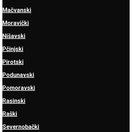
Mačvanski
Moravički
Nišavski
Pčinjski
Pirotski
Podunavski
Pomoravski
Rasinski
Raški
Severnobački