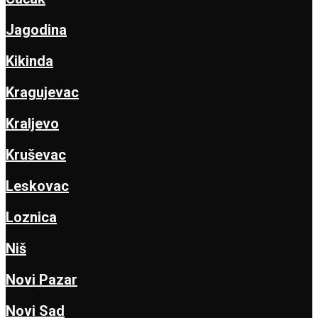
Jagodina
Kikinda
Kragujevac
Kraljevo
Kruševac
Leskovac
Loznica
Niš
Novi Pazar
Novi Sad