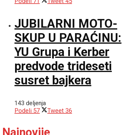
Podeli
71
Tweet
45
JUBILARNI MOTO-
SKUP U PARAĆINU:
YU Grupa i Kerber
predvode trideseti
susret bajkera
143 deljenja
Podeli
57
Tweet
36
Najnovije