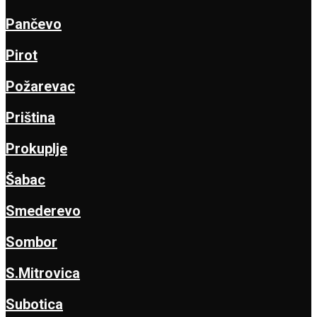
Pančevo
Pirot
Požarevac
Priština
Prokuplje
Šabac
Smederevo
Sombor
S.Mitrovica
Subotica