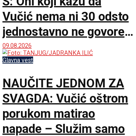
S: Oni koji kažu da
Vučić nema ni 30 odsto
jednostavno ne govore
istinu
09.08.2026
Glavna vest
NAUČITE JEDNOM ZA
SVAGDA: Vučić oštrom
porukom matirao
napade – Služim samo