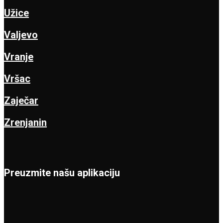
Užice
Valjevo
Vranje
Vršac
Zaječar
Zrenjanin
Preuzmite našu aplikaciju