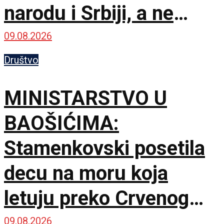
narodu i Srbiji, a ne
stranim silama
09.08.2026
Društvo
MINISTARSTVO U
BAOŠIĆIMA:
Stamenkovski posetila
decu na moru koja
letuju preko Crvenog
krsta
09.08.2026