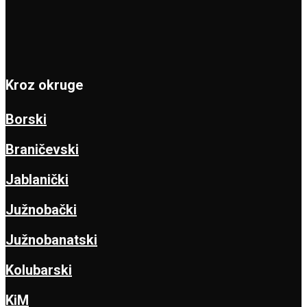
Kroz okruge
Borski
Braničevski
Jablanički
Južnobački
Južnobanatski
Kolubarski
KiM