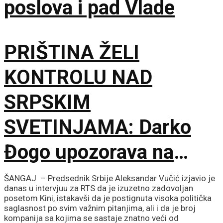
poslova i pad Vlade
PRIŠTINA ŽELI
KONTROLU NAD
SRPSKIM
SVETINJAMA: Darko
Đogo upozorava na
opasne namere
ŠANGAJ – Predsednik Srbije Aleksandar Vučić izjavio je
danas u intervjuu za RTS da je izuzetno zadovoljan
uvođenja licenciranih
posetom Kini, istakavši da je postignuta visoka politička
saglasnost po svim važnim pitanjima, ali i da je broj
kompanija sa kojima se sastaje znatno veći od