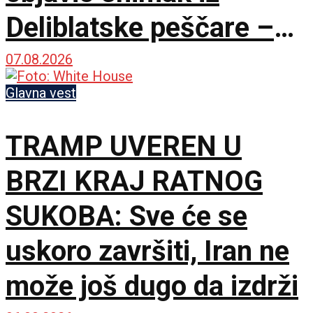
Deliblatske peščare –
ubačena i tri helikoptera
07.08.2026
Glavna vest
TRAMP UVEREN U
BRZI KRAJ RATNOG
SUKOBA: Sve će se
uskoro završiti, Iran ne
može još dugo da izdrži