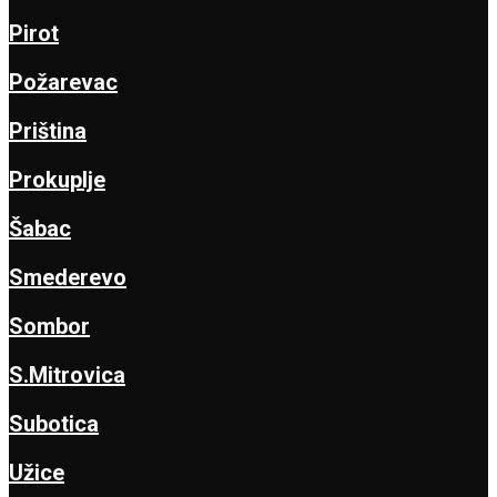
Pirot
Požarevac
Priština
Prokuplje
Šabac
Smederevo
Sombor
S.Mitrovica
Subotica
Užice