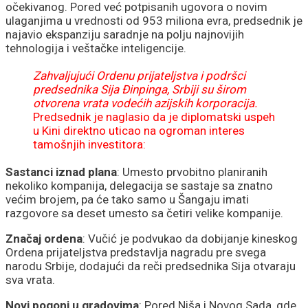
vodiča na KiM
očekivanog. Pored već potpisanih ugovora o novim
ulaganjima u vrednosti od 953 miliona evra, predsednik je
najavio ekspanziju saradnje na polju najnovijih
tehnologija i veštačke inteligencije.
Zahvaljujući Ordenu prijateljstva i podršci
predsednika Sija Đinpinga, Srbiji su širom
otvorena vrata vodećih azijskih korporacija.
Predsednik je naglasio da je diplomatski uspeh
u Kini direktno uticao na ogroman interes
tamošnjih investitora:
Sastanci iznad plana
: Umesto prvobitno planiranih
nekoliko kompanija, delegacija se sastaje sa znatno
većim brojem, pa će tako samo u Šangaju imati
razgovore sa deset umesto sa četiri velike kompanije.
Značaj ordena
: Vučić je podvukao da dobijanje kineskog
Ordena prijateljstva predstavlja nagradu pre svega
narodu Srbije, dodajući da reči predsednika Sija otvaraju
sva vrata.
Novi pogoni u gradovima
: Pored Niša i Novog Sada, gde