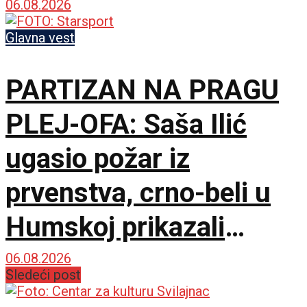
06.08.2026
Glavna vest
PARTIZAN NA PRAGU
PLEJ-OFA: Saša Ilić
ugasio požar iz
prvenstva, crno-beli u
Humskoj prikazali
najboljih sat vremena u
06.08.2026
Sledeći post
sezoni!