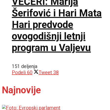
VEČERI: Marija
Šerifović i Hari Mata
Hari predvode
ovogodišnji letnji
program u Valjevu
151 deljenja
Podeli
60
Tweet
38
Najnovije