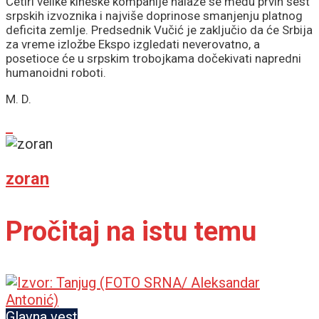
Četiri velike kineske kompanije nalaze se među prvih šest
srpskih izvoznika i najviše doprinose smanjenju platnog
deficita zemlje. Predsednik Vučić je zaključio da će Srbija
za vreme izložbe Ekspo izgledati neverovatno, a
posetioce će u srpskim trobojkama dočekivati napredni
humanoidni roboti.
M. D.
zoran
Pročitaj na istu temu
Glavna vest