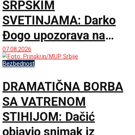
SRPSKIM
SVETINJAMA: Darko
Đogo upozorava na
opasne namere
07.08.2026
uvođenja licenciranih
Bezbednost
vodiča na KiM
DRAMATIČNA BORBA
SA VATRENOM
STIHIJOM: Dačić
objavio snimak iz