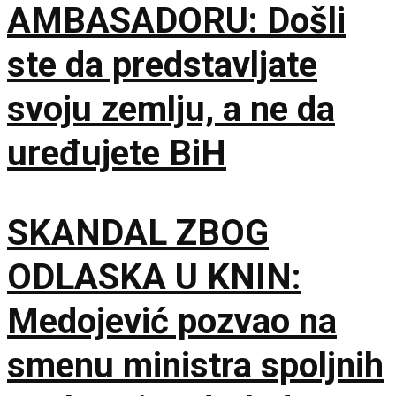
AMBASADORU: Došli
ste da predstavljate
svoju zemlju, a ne da
uređujete BiH
SKANDAL ZBOG
ODLASKA U KNIN:
Medojević pozvao na
smenu ministra spoljnih