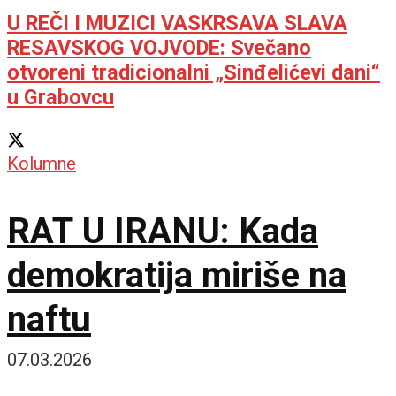
U REČI I MUZICI VASKRSAVA SLAVA
RESAVSKOG VOJVODE: Svečano
otvoreni tradicionalni „Sinđelićevi dani“
u Grabovcu
Kolumne
RAT U IRANU: Kada
demokratija miriše na
naftu
07.03.2026