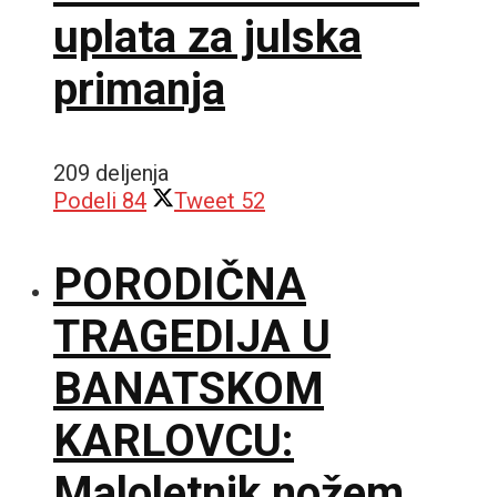
uplata za julska
primanja
209 deljenja
Podeli
84
Tweet
52
PORODIČNA
TRAGEDIJA U
BANATSKOM
KARLOVCU:
Maloletnik nožem