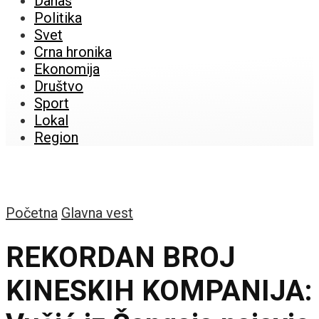
Danas
Politika
Svet
Crna hronika
Ekonomija
Društvo
Sport
Lokal
Region
Početna
Glavna vest
REKORDAN BROJ
KINESKIH KOMPANIJA: