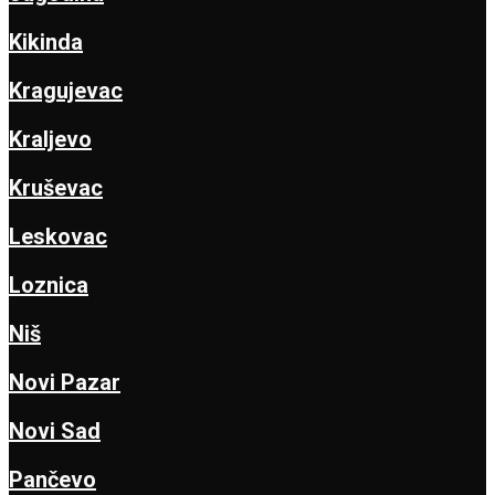
Kikinda
Kragujevac
Kraljevo
Kruševac
Leskovac
Loznica
Niš
Novi Pazar
Novi Sad
Pančevo