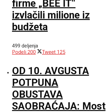
firme „BEE IT“
izvlačili milione iz
budžeta
499 deljenja
Podeli
200
Tweet
125
OD 10. AVGUSTA
POTPUNA
OBUSTAVA
SAOBRAĆAJA: Most