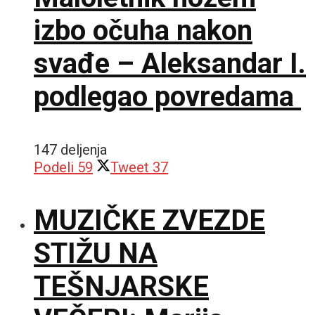
izbo očuha nakon
svađe – Aleksandar I.
podlegao povredama
147 deljenja
Podeli
59
Tweet
37
MUZIČKE ZVEZDE
STIŽU NA
TEŠNJARSKE