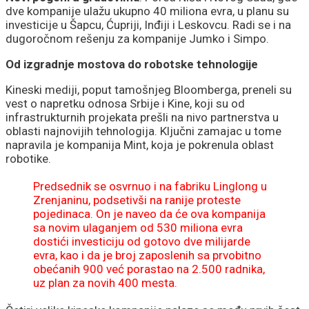
dve kompanije ulažu ukupno 40 miliona evra, u planu su
investicije u Šapcu, Ćupriji, Inđiji i Leskovcu. Radi se i na
dugoročnom rešenju za kompanije Jumko i Simpo.
Od izgradnje mostova do robotske tehnologije
Kineski mediji, poput tamošnjeg Bloomberga, preneli su
vest o napretku odnosa Srbije i Kine, koji su od
infrastrukturnih projekata prešli na nivo partnerstva u
oblasti najnovijih tehnologija. Ključni zamajac u tome
napravila je kompanija Mint, koja je pokrenula oblast
robotike.
Predsednik se osvrnuo i na fabriku Linglong u
Zrenjaninu, podsetivši na ranije proteste
pojedinaca. On je naveo da će ova kompanija
sa novim ulaganjem od 530 miliona evra
dostići investiciju od gotovo dve milijarde
evra, kao i da je broj zaposlenih sa prvobitno
obećanih 900 već porastao na 2.500 radnika,
uz plan za novih 400 mesta.