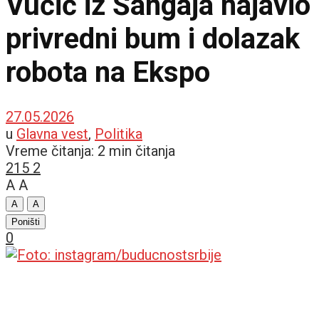
Vučić iz Šangaja najavio
privredni bum i dolazak
robota na Ekspo
27.05.2026
u
Glavna vest
,
Politika
Vreme čitanja: 2 min čitanja
215
2
A
A
A
A
Poništi
0