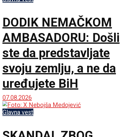
DODIK NEMAČKOM
AMBASADORU: Došli
ste da predstavljate
svoju zemlju, a ne da
uređujete BiH
07.08.2026
Glavna vest
SKANDAL ZBOG