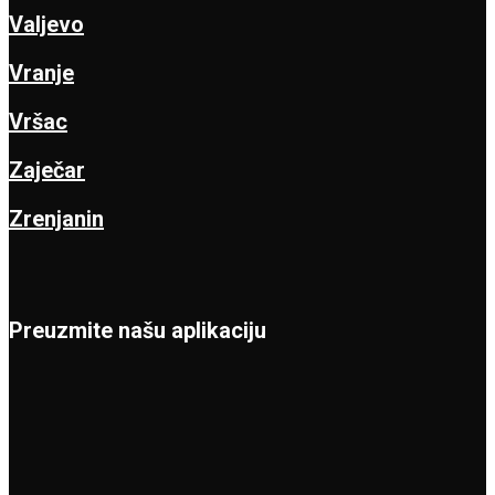
Valjevo
Vranje
Vršac
Zaječar
Zrenjanin
Preuzmite našu aplikaciju