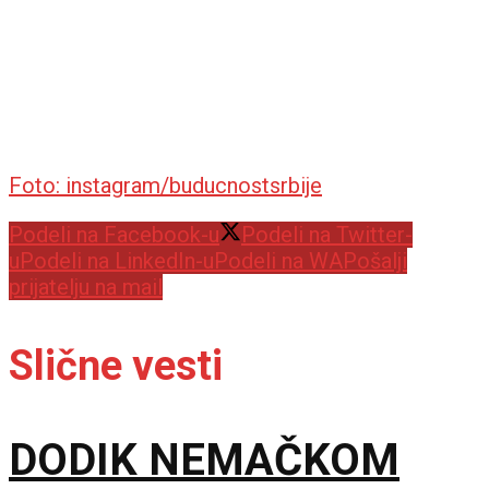
Foto: instagram/buducnostsrbije
Podeli na Facebook-u
Podeli na Twitter-
u
Podeli na LinkedIn-u
Podeli na WA
Pošalji
prijatelju na mail
Slične vesti
DODIK NEMAČKOM