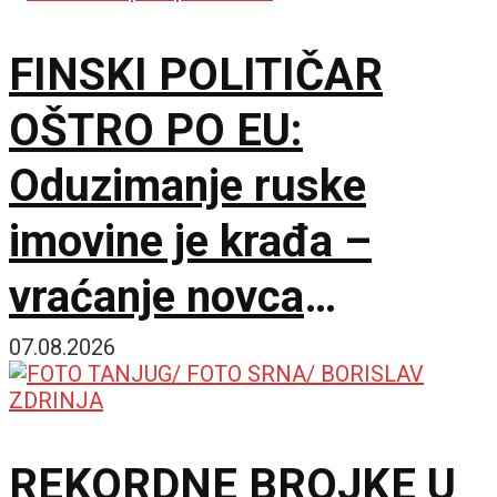
FINSKI POLITIČAR
OŠTRO PO EU:
Oduzimanje ruske
imovine je krađa –
vraćanje novca
omogućilo bi mir u
07.08.2026
Ukrajini
REKORDNE BROJKE U