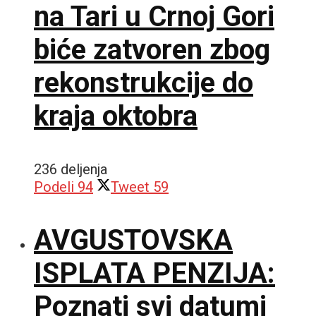
na Tari u Crnoj Gori
biće zatvoren zbog
rekonstrukcije do
kraja oktobra
236 deljenja
Podeli
94
Tweet
59
AVGUSTOVSKA
ISPLATA PENZIJA:
Poznati svi datumi