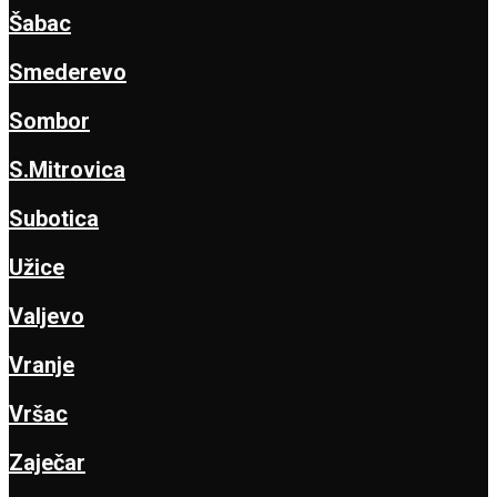
Šabac
Smederevo
Sombor
S.Mitrovica
Subotica
Užice
Valjevo
Vranje
Vršac
Zaječar