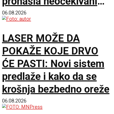
pronašla neočekivani
matematički primer
06.08.2026
LASER MOŽE DA
POKAŽE KOJE DRVO
ĆE PASTI: Novi sistem
predlaže i kako da se
krošnja bezbedno oreže
06.08.2026