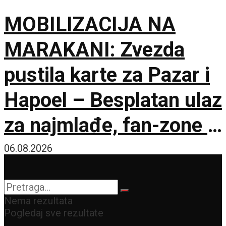
MOBILIZACIJA NA
MARAKANI: Zvezda
pustila karte za Pazar i
Hapoel – Besplatan ulaz
za najmlađe, fan-zone i
besplatna karta za
06.08.2026
humanost!
Nema rezultata
Pogledaj sve rezultate