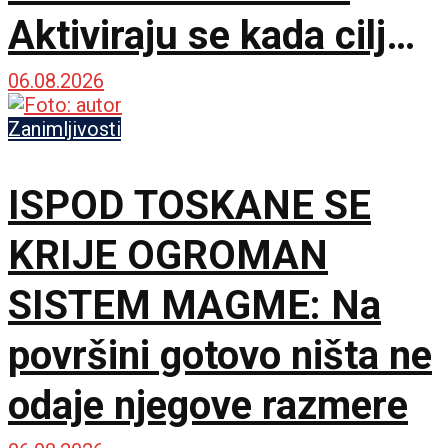
Aktiviraju se kada cilj
postane teži
06.08.2026
Zanimljivosti
ISPOD TOSKANE SE
KRIJE OGROMAN
SISTEM MAGME: Na
površini gotovo ništa ne
odaje njegove razmere