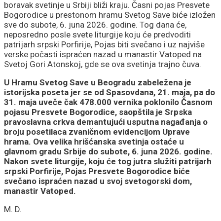
boravak svetinje u Srbiji bliži kraju. Časni pojas Presvete
Bogorodice u prestonom hramu Svetog Save biće izložen
sve do subote, 6. juna 2026. godine. Tog dana će,
neposredno posle svete liturgije koju će predvoditi
patrijarh srpski Porfirije, Pojas biti svečano i uz najviše
verske počasti ispraćen nazad u manastir Vatoped na
Svetoj Gori Atonskoj, gde se ova svetinja trajno čuva.
U Hramu Svetog Save u Beogradu zabeležena je
istorijska poseta jer se od Spasovdana, 21. maja, pa do
31. maja uveče čak 478.000 vernika poklonilo Časnom
pojasu Presvete Bogorodice, saopštila je Srpska
pravoslavna crkva demantujući usputna nagađanja o
broju posetilaca zvaničnom evidencijom Uprave
hrama. Ova velika hrišćanska svetinja ostaće u
glavnom gradu Srbije do subote, 6. juna 2026. godine.
Nakon svete liturgije, koju će tog jutra služiti patrijarh
srpski Porfirije, Pojas Presvete Bogorodice biće
svečano ispraćen nazad u svoj svetogorski dom,
manastir Vatoped.
M. D.