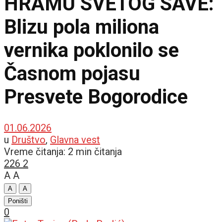
HRAMU SVETOG SAVE:
Blizu pola miliona
vernika poklonilo se
Časnom pojasu
Presvete Bogorodice
01.06.2026
u
Društvo
,
Glavna vest
Vreme čitanja: 2 min čitanja
226
2
A
A
A
A
Poništi
0