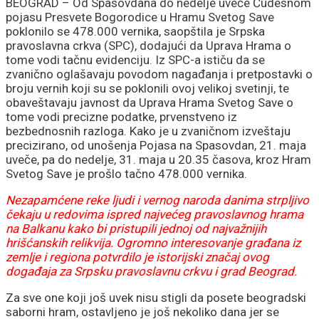
750.000 evra i
BEOGRAD – Od Spasovdana do nedelje uveče Čudesnom
pojasu Presvete Bogorodice u Hramu Svetog Save
španskog giganta!
poklonilo se 478.000 vernika, saopštila je Srpska
pravoslavna crkva (SPC), dodajući da Uprava Hrama o
tome vodi tačnu evidenciju. Iz SPC-a ističu da se
zvanično oglašavaju povodom nagađanja i pretpostavki o
broju vernih koji su se poklonili ovoj velikoj svetinji, te
obaveštavaju javnost da Uprava Hrama Svetog Save o
tome vodi precizne podatke, prvenstveno iz
bezbednosnih razloga. Kako je u zvaničnom izveštaju
precizirano, od unošenja Pojasa na Spasovdan, 21. maja
uveče, pa do nedelje, 31. maja u 20.35 časova, kroz Hram
Svetog Save je prošlo tačno 478.000 vernika.
Nezapamćene reke ljudi i vernog naroda danima strpljivo
čekaju u redovima ispred najvećeg pravoslavnog hrama
na Balkanu kako bi pristupili jednoj od najvažnijih
hrišćanskih relikvija. Ogromno interesovanje građana iz
zemlje i regiona potvrdilo je istorijski značaj ovog
događaja za Srpsku pravoslavnu crkvu i grad Beograd.
Za sve one koji još uvek nisu stigli da posete beogradski
saborni hram, ostavljeno je još nekoliko dana jer se