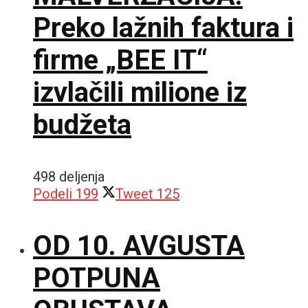
Preko lažnih faktura i
firme „BEE IT“
izvlačili milione iz
budžeta
498 deljenja
Podeli
199
Tweet
125
OD 10. AVGUSTA
POTPUNA