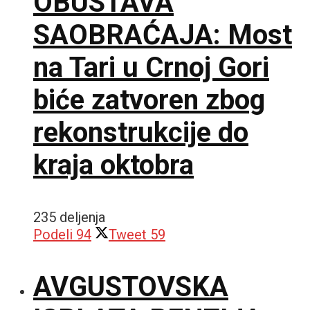
OBUSTAVA
SAOBRAĆAJA: Most
na Tari u Crnoj Gori
biće zatvoren zbog
rekonstrukcije do
kraja oktobra
235 deljenja
Podeli
94
Tweet
59
AVGUSTOVSKA