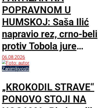
POPRAVNOM U
HUMSKOJ: Saša Ilić
napravio rez, crno-beli
protiv Tobola jure
750.000 evra i
06.08.2026
španskog giganta!
Zanimljivosti
„KROKODIL STRAVE“
PONOVO STOJI NA