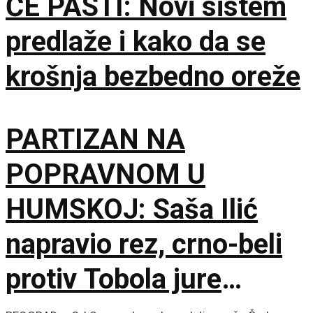
ĆE PASTI: Novi sistem
predlaže i kako da se
krošnja bezbedno oreže
PARTIZAN NA
POPRAVNOM U
HUMSKOJ: Saša Ilić
napravio rez, crno-beli
protiv Tobola jure