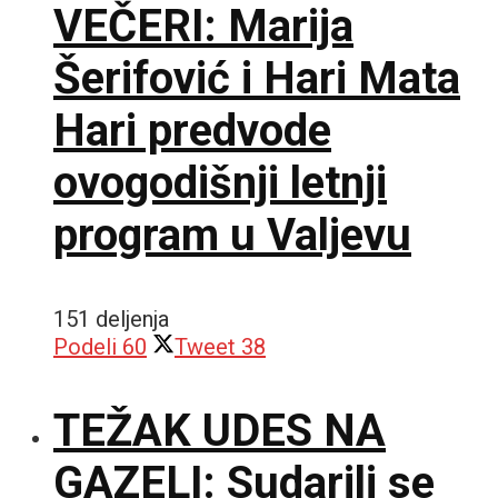
VEČERI: Marija
Šerifović i Hari Mata
Hari predvode
ovogodišnji letnji
program u Valjevu
151 deljenja
Podeli
60
Tweet
38
TEŽAK UDES NA
GAZELI: Sudarili se