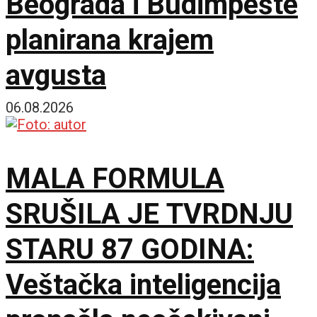
Beograda i Budimpešte
planirana krajem
avgusta
06.08.2026
MALA FORMULA
SRUŠILA JE TVRDNJU
STARU 87 GODINA:
Veštačka inteligencija