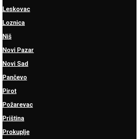
Leskovac
Loznica
Niš
Novi Pazar
Novi Sad
Pančevo
Pirot
Požarevac
Priština
Prokuplje