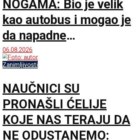
NOGAMA: Bio je velik
kao autobus i mogao je
da napadne
dinosauruse
06.08.2026
Zanimljivosti
NAUČNICI SU
PRONAŠLI ĆELIJE
KOJE NAS TERAJU DA
NE ODUSTANEMO: