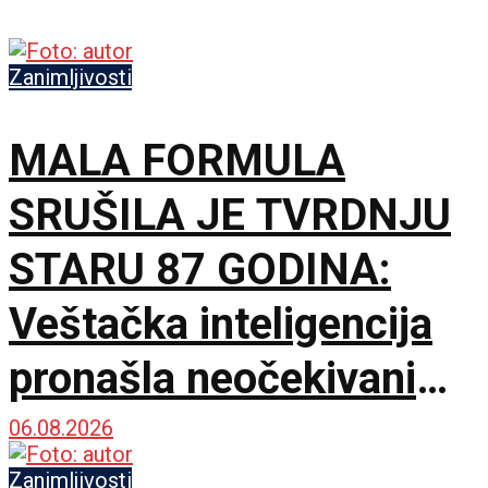
Zanimljivosti
MALA FORMULA
SRUŠILA JE TVRDNJU
STARU 87 GODINA:
Veštačka inteligencija
pronašla neočekivani
matematički primer
06.08.2026
Zanimljivosti