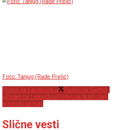
Foto: Tanjug (Rade Prelić)
Podeli na Facebook-u
Podeli na Twitter-
u
Podeli na LinkedIn-u
Podeli na WA
Pošalji
prijatelju na mail
Slične vesti