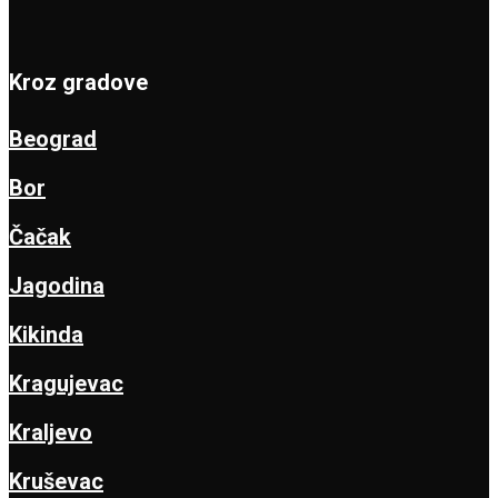
Kroz gradove
Beograd
Bor
Čačak
Jagodina
Kikinda
Kragujevac
Kraljevo
Kruševac