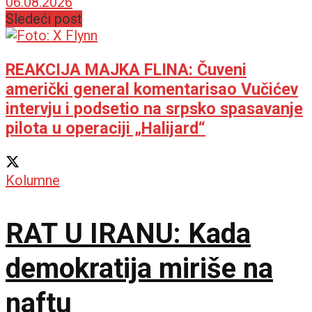
06.08.2026
Sledeći post
REAKCIJA MAJKA FLINA: Čuveni
američki general komentarisao Vučićev
intervju i podsetio na srpsko spasavanje
pilota u operaciji „Halijard“
Kolumne
RAT U IRANU: Kada
demokratija miriše na
naftu