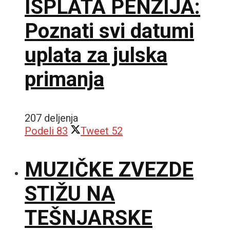
ISPLATA PENZIJA:
Poznati svi datumi
uplata za julska
primanja
207 deljenja
Podeli
83
Tweet
52
MUZIČKE ZVEZDE
STIŽU NA
TEŠNJARSKE