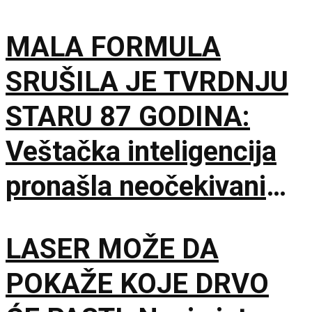
MALA FORMULA
SRUŠILA JE TVRDNJU
STARU 87 GODINA:
Veštačka inteligencija
pronašla neočekivani
matematički primer
LASER MOŽE DA
POKAŽE KOJE DRVO