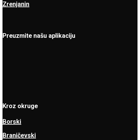
Zrenjanin
Preuzmite našu aplikaciju
Kroz okruge
Borski
Braničevski