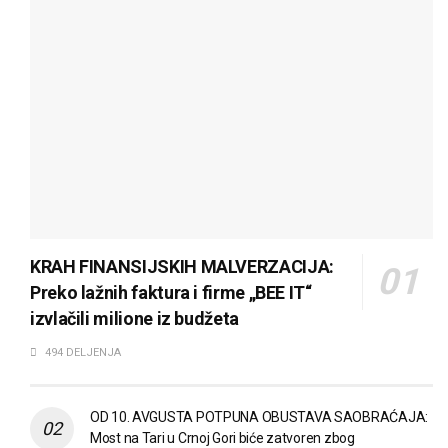
KRAH FINANSIJSKIH MALVERZACIJA:
Preko lažnih faktura i firme „BEE IT“
izvlačili milione iz budžeta
494 DELJENJA
OD 10. AVGUSTA POTPUNA OBUSTAVA SAOBRAĆAJA:
Most na Tari u Crnoj Gori biće zatvoren zbog