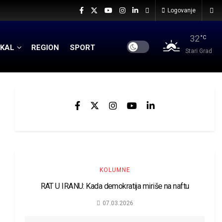
Logovanje
32
°C
KAL
REGION
SPORT
Stari Grad
KOLUMNE
RAT U IRANU: Kada demokratija miriše na naftu
07.03.2026