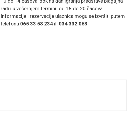
10 do 14 časova, dok na dan igranja predstave blagajna
radi i u večernjem terminu od 18 do 20 časova.
Informacije i rezervacije ulaznica mogu se izvršiti putem
telefona
065 33 58 234
ili
034 332 063
.