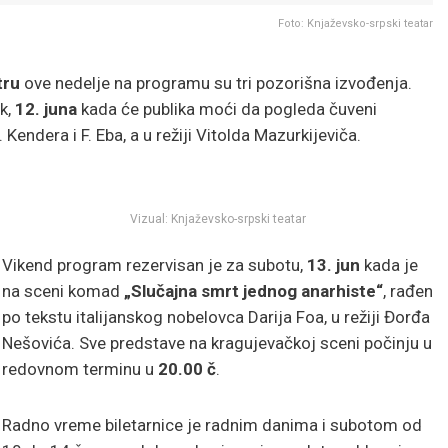
Foto: Knjaževsko-srpski teatar
tru
ove nedelje na programu su tri pozorišna izvođenja.
k,
12. juna
kada će publika moći da pogleda čuveni
 Kendera i F. Eba, a u režiji Vitolda Mazurkijeviča.
Vizual: Knjaževsko-srpski teatar
Vikend program rezervisan je za subotu,
13. jun
kada je
na sceni komad
„Slučajna smrt jednog anarhiste“
, rađen
po tekstu italijanskog nobelovca Darija Foa, u režiji Đorđa
Nešovića. Sve predstave na kragujevačkoj sceni počinju u
redovnom terminu u
20.00 č
.
Radno vreme biletarnice je radnim danima i subotom od