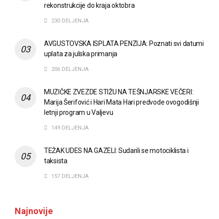
rekonstrukcije do kraja oktobra
230 DELJENJA
AVGUSTOVSKA ISPLATA PENZIJA: Poznati svi datumi
uplata za julska primanja
206 DELJENJA
MUZIČKE ZVEZDE STIŽU NA TEŠNJARSKE VEČERI:
Marija Šerifović i Hari Mata Hari predvode ovogodišnji
letnji program u Valjevu
149 DELJENJA
TEŽAK UDES NA GAZELI: Sudarili se motociklista i
taksista
157 DELJENJA
Najnovije