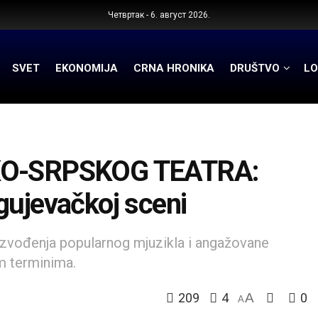
Четвртак - 6. август 2026.
SVET
EKONOMIJA
CRNA HRONIKA
DRUŠTVO
LO
O-SRPSKOG TEATRA:
gujevačkoj sceni
 izvođenja popularnog mjuzikla i angažovane
im terminima.
209
4
A
0
A