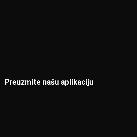
Kraljevo
Priština
Kruševac
Prokuplje
Leskovac
Šabac
Loznica
Smederevo
Preuzmite našu aplikaciju