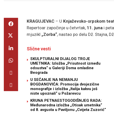
KRAGUJEVAC
– U
Knjaževsko-srpskom tea
Repertoar započinje u četvrtak,
11. juna
i peta
mjuzikl
„Zorba“
, nastao po delu Dž. Stajna, Dž.
Slične vesti
SKULPTURALNI DIJALOG TROJE
UMETNIKA: Izložba „Prisutnost između
odsustva“ u Galeriji Doma omladine
Beograda
U SEĆANJE NA NEMANJU
BOGDANOVIĆA: Promocija dvojezične
monografije i izložba „Italija kakvu još
niste upoznali“ u Požarevcu
KRUNA PETNAESTOGODIŠNJEG RADA:
Međunarodna izložba „Otisak umetnika“
od 8. avgusta u Paviljonu „Cvijeta Zuzorić“