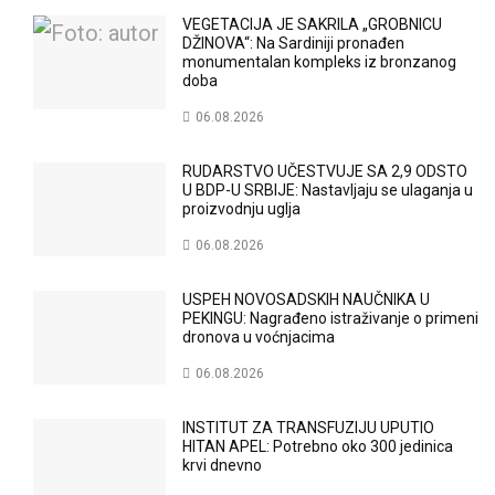
VEGETACIJA JE SAKRILA „GROBNICU
DŽINOVA“: Na Sardiniji pronađen
monumentalan kompleks iz bronzanog
doba
06.08.2026
RUDARSTVO UČESTVUJE SA 2,9 ODSTO
U BDP-U SRBIJE: Nastavljaju se ulaganja u
proizvodnju uglja
06.08.2026
USPEH NOVOSADSKIH NAUČNIKA U
PEKINGU: Nagrađeno istraživanje o primeni
dronova u voćnjacima
06.08.2026
INSTITUT ZA TRANSFUZIJU UPUTIO
HITAN APEL: Potrebno oko 300 jedinica
krvi dnevno