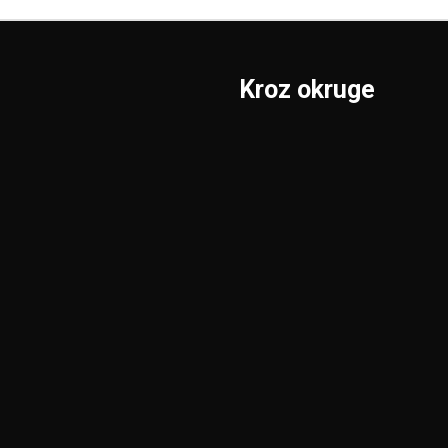
Kroz okruge
Sombor
Borski
S.Mitrovica
Braničevski
Subotica
Jablanički
Užice
Južnobački
Valjevo
Južnobanatski
Vranje
Kolubarski