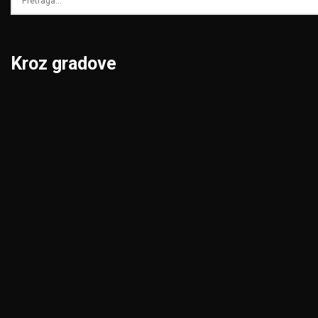
Kroz gradove
Beograd
Niš
Bor
Novi Pazar
Čačak
Novi Sad
Jagodina
Pančevo
Kikinda
Pirot
Kragujevac
Požarevac