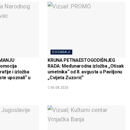
DOGAĐAJI
EMANJU
KRUNA PETNAESTOGODIŠNJEG
omocija
RADA: Međunarodna izložba „Otisak
fije i izložba
umetnika“ od 8. avgusta u Paviljonu
iste upoznali“ u
„Cvijeta Zuzorić“
06.08.2026