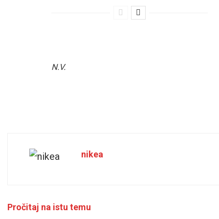
N.V.
nikea
Pročitaj na istu temu