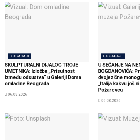
DOGAĐAJI
DOGAĐAJI
SKULPTURALNI DIJALOG TROJE
U SEĆANJE NA N
UMETNIKA: Izložba „Prisutnost
BOGDANOVIĆA: Pr
između odsustva“ u Galeriji Doma
dvojezične monogra
omladine Beograda
„Italija kakvu još n
Požarevcu
06.08.2026
06.08.2026