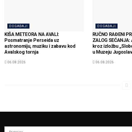
DOGAĐAJI
DOGAĐAJI
KIŠA METEORA NA AVALI:
RUČNO RAĐENI P
Posmatranje Perseida uz
ZALOG SEĆANJA: 
astronomiju, muziku i zabavu kod
kroz izložbu „Slob
Avalskog tornja
u Muzeju Jugoslav
06.08.2026
06.08.2026