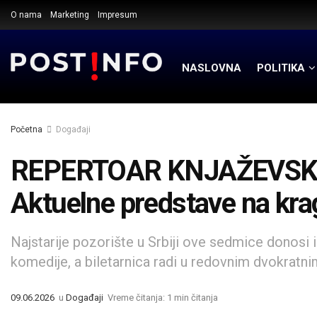
O nama
Marketing
Impresum
NASLOVNA
POLITIKA
Početna
Događaji
REPERTOAR KNJAŽEVSK
Aktuelne predstave na kra
Najstarije pozorište u Srbiji ove sedmice donosi
komedije, a biletarnica radi u redovnim dvokratn
09.06.2026
u
Događaji
Vreme čitanja: 1 min čitanja