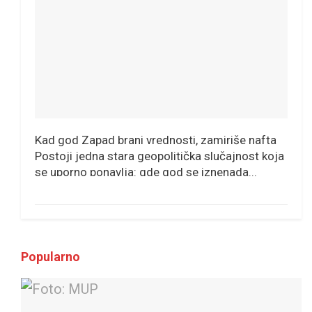
Kad god Zapad brani vrednosti, zamiriše nafta
Postoji jedna stara geopolitička slučajnost koja
se uporno ponavlja: gde god se iznenada...
Popularno