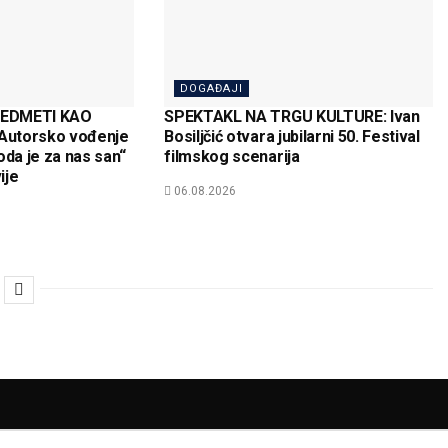
DOGAĐAJI
REDMETI KAO
SPEKTAKL NA TRGU KULTURE: Ivan
Autorsko vođenje
Bosiljčić otvara jubilarni 50. Festival
oda je za nas san“
filmskog scenarija
ije
06.08.2026