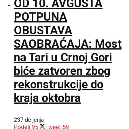
OD 10. AVGUSTA
POTPUNA
OBUSTAVA
SAOBRAĆAJA: Most
na Tari u Crnoj Gori
biće zatvoren zbog
rekonstrukcije do
kraja oktobra
237 deljenja
Podeli
95
Tweet
59