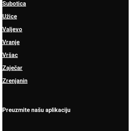
Subotica
Užice
Valjevo
Vranje
Vršac
Zaječar
Zrenjanin
Preuzmite našu aplikaciju