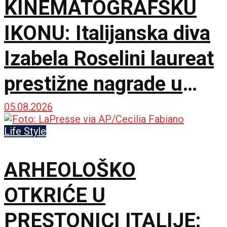
KINEMATOGRAFSKU
IKONU: Italijanska diva
Izabela Roselini laureat
prestižne nagrade u
Švajcarskoj
05.08.2026
Life Style
ARHEOLOŠKO
OTKRIĆE U
PRESTONICI ITALIJE: