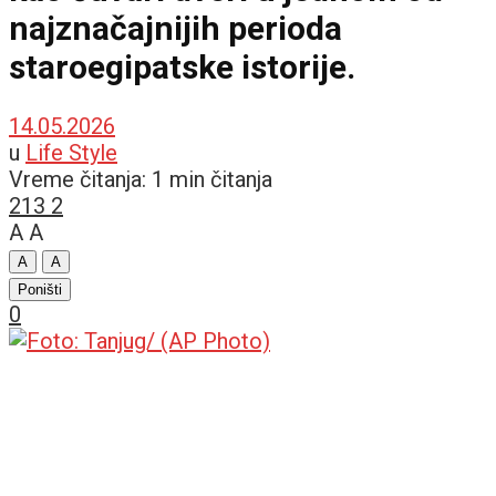
najznačajnijih perioda
staroegipatske istorije.
14.05.2026
u
Life Style
Vreme čitanja: 1 min čitanja
213
2
A
A
A
A
Poništi
0