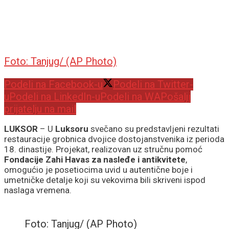
Foto: Tanjug/ (AP Photo)
Podeli na Facebook-u
Podeli na Twitter-
u
Podeli na LinkedIn-u
Podeli na WA
Pošalji
prijatelju na mail
LUKSOR
– U
Luksoru
svečano su predstavljeni rezultati
restauracije grobnica dvojice dostojanstvenika iz perioda
18. dinastije. Projekat, realizovan uz stručnu pomoć
Fondacije Zahi Havas za nasleđe i antikvitete
,
omogućio je posetiocima uvid u autentične boje i
umetničke detalje koji su vekovima bili skriveni ispod
naslaga vremena.
Foto: Tanjug/ (AP Photo)