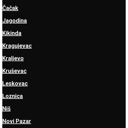
Čačak
Jagodina
Kikinda
Kragujevac
Kraljevo
Kruševac
Leskovac
Loznica
Niš
Novi Pazar