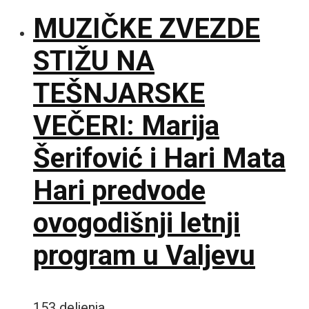
MUZIČKE ZVEZDE
STIŽU NA
TEŠNJARSKE
VEČERI: Marija
Šerifović i Hari Mata
Hari predvode
ovogodišnji letnji
program u Valjevu
153 deljenja