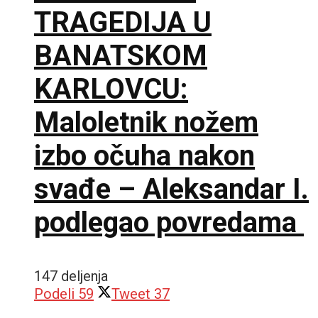
TRAGEDIJA U
BANATSKOM
KARLOVCU:
Maloletnik nožem
izbo očuha nakon
svađe – Aleksandar I.
podlegao povredama
147 deljenja
Podeli
59
Tweet
37