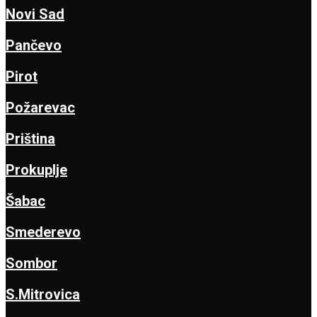
Novi Sad
Pančevo
Pirot
Požarevac
Priština
Prokuplje
Šabac
Smederevo
Sombor
S.Mitrovica