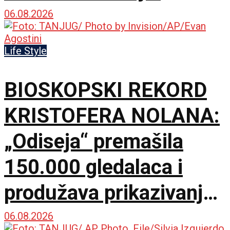
06.08.2026
Life Style
BIOSKOPSKI REKORD
KRISTOFERA NOLANA:
„Odiseja“ premašila
150.000 gledalaca i
produžava prikazivanje
u IMAX dvorani
06.08.2026