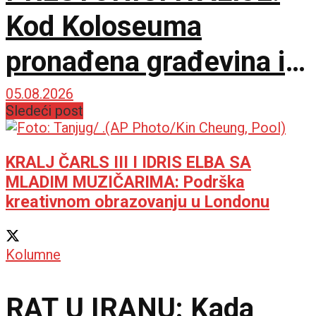
Kod Koloseuma
pronađena građevina iz
drugog veka sa
05.08.2026
Sledeći post
mozaicima i freskama
KRALJ ČARLS III I IDRIS ELBA SA
MLADIM MUZIČARIMA: Podrška
kreativnom obrazovanju u Londonu
Kolumne
RAT U IRANU: Kada