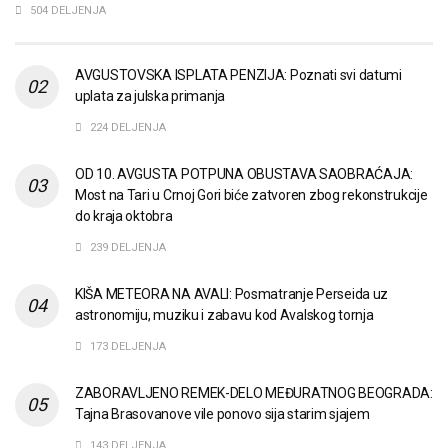
504 DELJENJA
AVGUSTOVSKA ISPLATA PENZIJA: Poznati svi datumi
uplata za julska primanja
224 DELJENJA
OD 10. AVGUSTA POTPUNA OBUSTAVA SAOBRAĆAJA:
Most na Tari u Crnoj Gori biće zatvoren zbog rekonstrukcije
do kraja oktobra
239 DELJENJA
KIŠA METEORA NA AVALI: Posmatranje Perseida uz
astronomiju, muziku i zabavu kod Avalskog tornja
173 DELJENJA
ZABORAVLJENO REMEK-DELO MEĐURATNOG BEOGRADA:
Tajna Brasovanove vile ponovo sija starim sjajem
143 DELJENJA