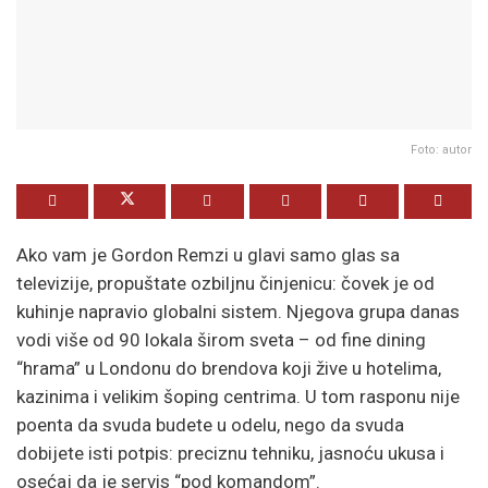
Foto: autor
Ako vam je Gordon Remzi u glavi samo glas sa
televizije, propuštate ozbiljnu činjenicu: čovek je od
kuhinje napravio globalni sistem. Njegova grupa danas
vodi više od 90 lokala širom sveta – od fine dining
“hrama” u Londonu do brendova koji žive u hotelima,
kazinima i velikim šoping centrima. U tom rasponu nije
poenta da svuda budete u odelu, nego da svuda
dobijete isti potpis: preciznu tehniku, jasnoću ukusa i
osećaj da je servis “pod komandom”.