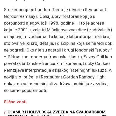
Srce imperije je London. Tamo je otvoren Restaurant
Gordon Ramsay u Čelsiju, prvi restoran koji je u
potpunosti njegov, još 1998. godine – i to je adresa
koja je 2001. uzela tri Mišelinove zvezdice i zadržala ih i
u najnovijim vodičima. Ta kuća je laboratorija: mali broj
stolova, veliki broj detalja, i disciplina koja se ne vidi dok
ne pogreši. Oko nje su nastali i drugi londonski “stubovi”
– Pétrus kao moderna francuska klasika, Savoy Grill kao
povratak britansko-francuskim ikonama, Lucky Cat kao
Remzijeva interpretacija azijskog “late night” luksuza. A
noviji sloj priče je i Restaurant Gordon Ramsay High:
dokaz da se brend širi, ali zadržava ambiciju zvezdica,
ne samo popularnosti.
Slične vesti
GLAMUR I HOLIVUDSKA ZVEZDA NA ŠVAJCARSKOM