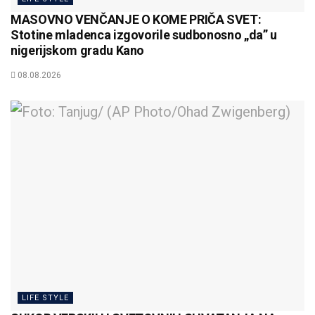
MASOVNO VENČANJE O KOME PRIČA SVET:
Stotine mladenca izgovorile sudbonosno „da” u
nigerijskom gradu Kano
08.08.2026
LIFE STYLE