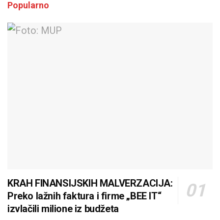
Popularno
KRAH FINANSIJSKIH MALVERZACIJA:
Preko lažnih faktura i firme „BEE IT“
izvlačili milione iz budžeta