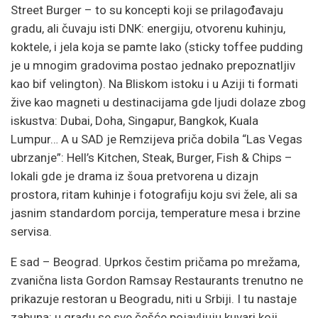
Street Burger – to su koncepti koji se prilagođavaju
gradu, ali čuvaju isti DNK: energiju, otvorenu kuhinju,
koktele, i jela koja se pamte lako (sticky toffee pudding
je u mnogim gradovima postao jednako prepoznatljiv
kao bif velington). Na Bliskom istoku i u Aziji ti formati
žive kao magneti u destinacijama gde ljudi dolaze zbog
iskustva: Dubai, Doha, Singapur, Bangkok, Kuala
Lumpur… A u SAD je Remzijeva priča dobila “Las Vegas
ubrzanje”: Hell’s Kitchen, Steak, Burger, Fish & Chips –
lokali gde je drama iz šoua pretvorena u dizajn
prostora, ritam kuhinje i fotografiju koju svi žele, ali sa
jasnim standardom porcija, temperature mesa i brzine
servisa.
E sad – Beograd. Uprkos čestim pričama po mrežama,
zvanična lista Gordon Ramsay Restaurants trenutno ne
prikazuje restoran u Beogradu, niti u Srbiji. I tu nastaje
zabuna: u gradu se sve češće pojavljuju kuvari koji