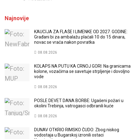
Najnovije
KAUCİJA ZA FLAŠE I LIMENKE OD 2027. GODINE:
Građani bi za ambalažu plaćali 10 do 15 dinara,
novac se vraća nakon povratka
08.08.2026
KOLAPS NA PUTU KA CRNOJ GORI: Na granicama
kolone, vozačima se savetuje strpljenje i dovoljno
vode
08.08.2026
POSLE DEVET DANA BORBE: Ugašeni požari u
okolini Trebinja, vatrogasci odbranili kuće
08.08.2026
DUNAV OTKRIO RIMSKO ČUDO: Zbog niskog
vodostaja u Bugarskoj izronili ostaci