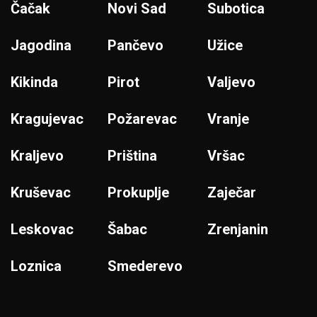
Čačak
Novi Sad
Subotica
Jagodina
Pančevo
Užice
Kikinda
Pirot
Valjevo
Kragujevac
Požarevac
Vranje
Kraljevo
Priština
Vršac
Kruševac
Prokuplje
Zaječar
Leskovac
Šabac
Zrenjanin
Loznica
Smederevo