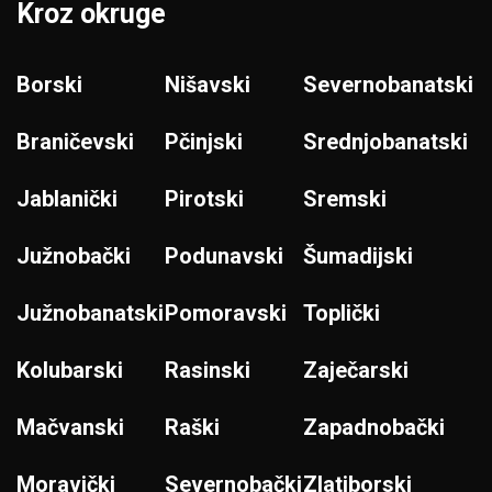
Kroz okruge
Borski
Nišavski
Severnobanatski
Braničevski
Pčinjski
Srednjobanatski
Jablanički
Pirotski
Sremski
Južnobački
Podunavski
Šumadijski
Južnobanatski
Pomoravski
Toplički
Kolubarski
Rasinski
Zaječarski
Mačvanski
Raški
Zapadnobački
Moravički
Severnobački
Zlatiborski