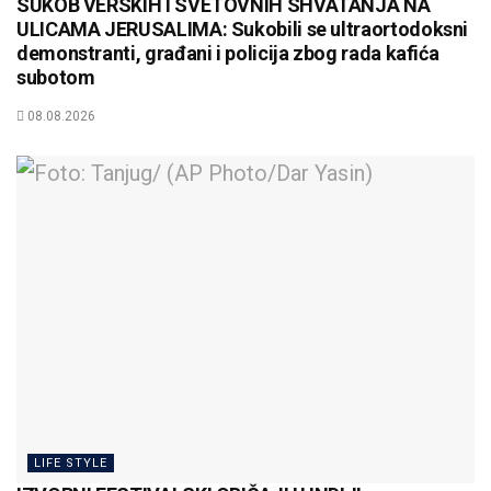
SUKOB VERSKIH I SVETOVNIH SHVATANJA NA
ULICAMA JERUSALIMA: Sukobili se ultraortodoksni
demonstranti, građani i policija zbog rada kafića
subotom
08.08.2026
LIFE STYLE