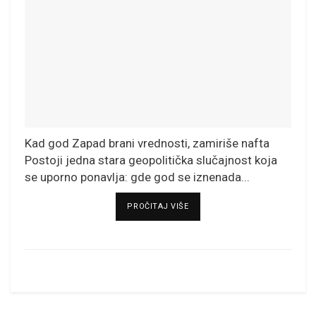
Kad god Zapad brani vrednosti, zamiriše nafta
Postoji jedna stara geopolitička slučajnost koja
se uporno ponavlja: gde god se iznenada...
DETAILS
PROČITAJ VIŠE