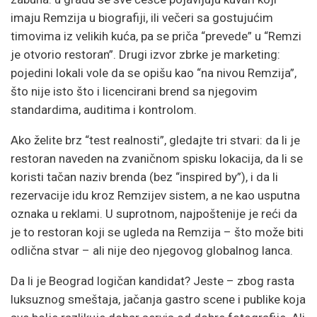
imaju Remzija u biografiji, ili večeri sa gostujućim
timovima iz velikih kuća, pa se priča “prevede” u “Remzi
je otvorio restoran”. Drugi izvor zbrke je marketing:
pojedini lokali vole da se opišu kao “na nivou Remzija”,
što nije isto što i licencirani brend sa njegovim
standardima, auditima i kontrolom.
Ako želite brz “test realnosti”, gledajte tri stvari: da li je
restoran naveden na zvaničnom spisku lokacija, da li se
koristi tačan naziv brenda (bez “inspired by”), i da li
rezervacije idu kroz Remzijev sistem, a ne kao usputna
oznaka u reklami. U suprotnom, najpoštenije je reći da
je to restoran koji se ugleda na Remzija – što može biti
odlična stvar – ali nije deo njegovog globalnog lanca.
Da li je Beograd logičan kandidat? Jeste – zbog rasta
luksuznog smeštaja, jačanja gastro scene i publike koja