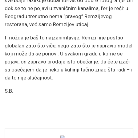
sve bolje razlikuje dobar servis od dobre fotografije. Ali
dok se to ne pojavi u zvaničnim kanalima, fer je reći: u
Beogradu trenutno nema “pravog” Remzijevog
restorana, već samo Remzijev uticaj.
I možda je baš to najzanimljivije: Remzi nije postao
globalan zato što viče, nego zato što je napravio model
koji može da se ponovi. U svakom gradu u kome se
pojavi, on zapravo prodaje isto obećanje: da ćete izaći
sa osećajem da je neko u kuhinji tačno znao šta radi – i
da to nije slučajnost.
S.B.