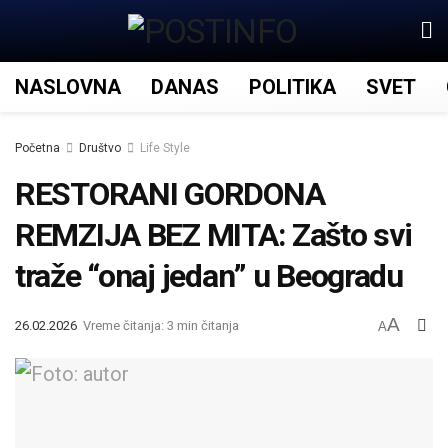
NASLOVNA
DANAS
POLITIKA
SVET
Početna
Društvo
Life Style
RESTORANI GORDONA
REMZIJA BEZ MITA: Zašto svi
traže “onaj jedan” u Beogradu
A
26.02.2026
Vreme čitanja: 3 min čitanja
A