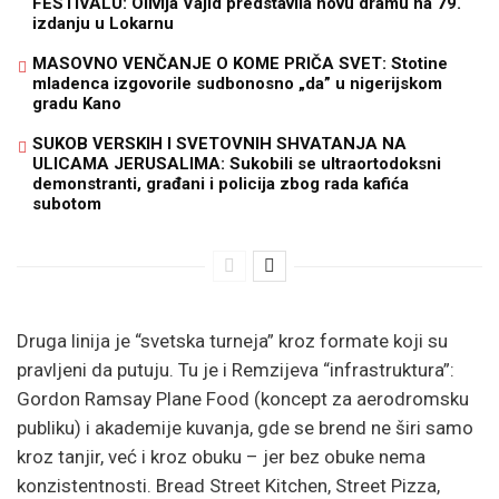
FESTIVALU: Olivija Vajld predstavila novu dramu na 79.
izdanju u Lokarnu
MASOVNO VENČANJE O KOME PRIČA SVET: Stotine
mladenca izgovorile sudbonosno „da” u nigerijskom
gradu Kano
SUKOB VERSKIH I SVETOVNIH SHVATANJA NA
ULICAMA JERUSALIMA: Sukobili se ultraortodoksni
demonstranti, građani i policija zbog rada kafića
subotom
Druga linija je “svetska turneja” kroz formate koji su
pravljeni da putuju. Tu je i Remzijeva “infrastruktura”:
Gordon Ramsay Plane Food (koncept za aerodromsku
publiku) i akademije kuvanja, gde se brend ne širi samo
kroz tanjir, već i kroz obuku – jer bez obuke nema
konzistentnosti. Bread Street Kitchen, Street Pizza,