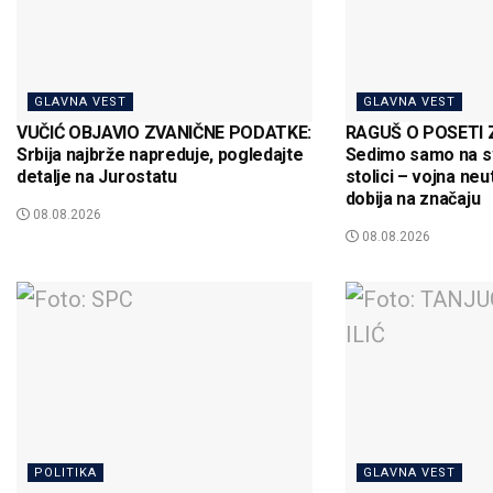
GLAVNA VEST
GLAVNA VEST
VUČIĆ OBJAVIO ZVANIČNE PODATKE:
RAGUŠ O POSETI 
Srbija najbrže napreduje, pogledajte
Sedimo samo na sv
detalje na Jurostatu
stolici – vojna neu
dobija na značaju
08.08.2026
08.08.2026
POLITIKA
GLAVNA VEST