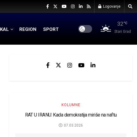
Logovanje
32
°C
KAL
REGION
SPORT
Stari Grad
KOLUMNE
RAT U IRANU: Kada demokratija miriše na naftu
07.03.2026