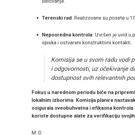
delovanje.
Terenski rad
: Realizovane su posete u 10
Neposredna kontrola
: Izvršen je uvid u
spiska i ostvareni konstruktivni kontakti.
Komisija se u svom radu vodi pr
i odgovornosti, uz očekivanje d
dostupnost svih relevantnih pod
Fokus u narednom periodu biće na pripremi
lokalnim izborima. Komisija planira nastava
osigurala sveobuhvatna i efikasna kontrola
koriste dostupne alate za verifikaciju svoji
M. D.