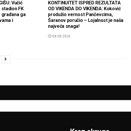
IŠU: Vučić
KONTINUITET ISPRED REZULTATA
 stadion FK
OD VIKENDA DO VIKENDA: Koković
e građana ga
produžio vernost Pančevcima,
vama i
Šaranov poručio – Lojalnost je naša
najveća snaga!
08.08.2026