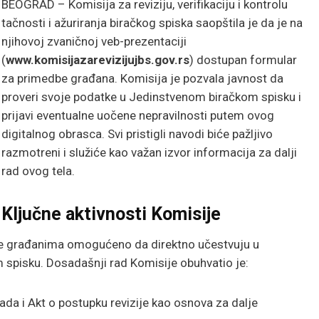
BEOGRAD – Komisija za reviziju, verifikaciju i kontrolu
tačnosti i ažuriranja biračkog spiska saopštila je da je na
njihovoj zvaničnoj veb-prezentaciji
(
www.komisijazarevizijujbs.gov.rs
) dostupan formular
za primedbe građana. Komisija je pozvala javnost da
proveri svoje podatke u Jedinstvenom biračkom spisku i
prijavi eventualne uočene nepravilnosti putem ovog
digitalnog obrasca. Svi pristigli navodi biće pažljivo
razmotreni i služiće kao važan izvor informacija za dalji
rad ovog tela.
Ključne aktivnosti Komisije
a je građanima omogućeno da direktno učestvuju u
om spisku. Dosadašnji rad Komisije obuhvatio je:
rada i Akt o postupku revizije kao osnova za dalje