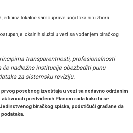
 jedinica lokalne samouprave uoči lokalnih izbora.
 postupanje lokalnih službi u vezi sa vođenjem biračkog
incipima transparentnosti, profesionalnosti
a će nadležne institucije obezbediti punu
ataka za sistemsku reviziju.
 prvog posebnog izveštaja u vezi sa nedavno održanim
k aktivnosti predviđenih Planom rada kako bi se
 Jedinstvenog biračkog spiska, podstičući građane da
h podataka.