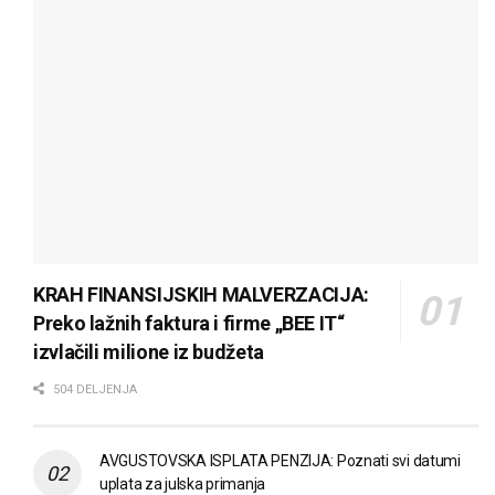
KRAH FINANSIJSKIH MALVERZACIJA:
Preko lažnih faktura i firme „BEE IT“
izvlačili milione iz budžeta
504 DELJENJA
AVGUSTOVSKA ISPLATA PENZIJA: Poznati svi datumi
uplata za julska primanja