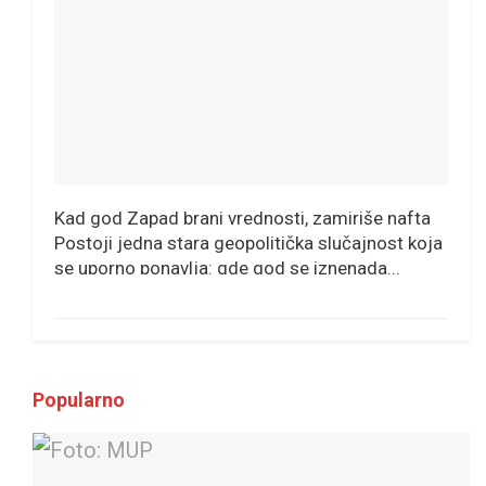
Kad god Zapad brani vrednosti, zamiriše nafta
Postoji jedna stara geopolitička slučajnost koja
se uporno ponavlja: gde god se iznenada...
Popularno