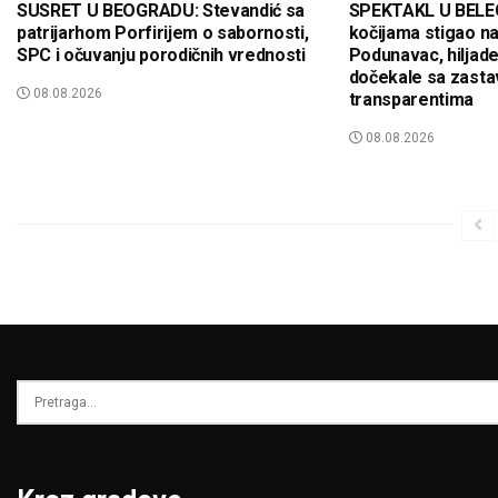
SUSRET U BEOGRADU: Stevandić sa
SPEKTAKL U BELEG
patrijarhom Porfirijem o sabornosti,
kočijama stigao na
SPC i očuvanju porodičnih vrednosti
Podunavac, hiljad
dočekale sa zasta
08.08.2026
transparentima
08.08.2026