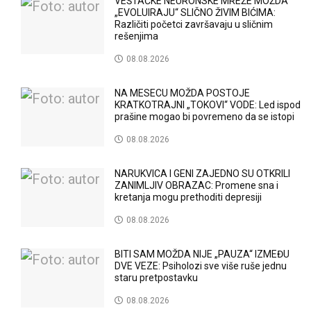
VEŠTAČKE NEURONSKE MREŽE MOŽDA
„EVOLUIRAJU“ SLIČNO ŽIVIM BIĆIMA:
Različiti početci završavaju u sličnim
rešenjima
08.08.2026
NA MESECU MOŽDA POSTOJE
KRATKOTRAJNI „TOKOVI“ VODE: Led ispod
prašine mogao bi povremeno da se istopi
08.08.2026
NARUKVICA I GENI ZAJEDNO SU OTKRILI
ZANIMLJIV OBRAZAC: Promene sna i
kretanja mogu prethoditi depresiji
08.08.2026
BITI SAM MOŽDA NIJE „PAUZA“ IZMEĐU
DVE VEZE: Psiholozi sve više ruše jednu
staru pretpostavku
08.08.2026