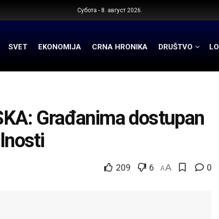
Субота - 8. август 2026.
SVET
EKONOMIJA
CRNA HRONIKA
DRUŠTVO
LO
KA: Građanima dostupan
lnosti
209
6
A
0
A