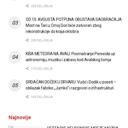
223 DELJENJA
OD 10. AVGUSTA POTPUNA OBUSTAVA SAOBRAĆAJA:
Most na Tari u Crnoj Gori biće zatvoren zbog
rekonstrukcije do kraja oktobra
239 DELJENJA
KIŠA METEORA NA AVALI: Posmatranje Perseida uz
astronomiju, muziku i zabavu kod Avalskog tornja
170 DELJENJA
SRDAČAN DOČEK U DRVARU: Vučić i Dodik u poseti –
obilazak fabrike „Jumko” i razgovori o infrastrukturi
143 DELJENJA
Najnovije