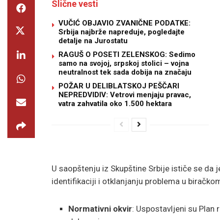
Slične vesti
VUČIĆ OBJAVIO ZVANIČNE PODATKE:
Srbija najbrže napreduje, pogledajte
detalje na Jurostatu
RAGUŠ O POSETI ZELENSKOG: Sedimo
samo na svojoj, srpskoj stolici – vojna
neutralnost tek sada dobija na značaju
POŽAR U DELIBLATSKOJ PEŠČARI
NEPREDVIDIV: Vetrovi menjaju pravac,
vatra zahvatila oko 1.500 hektara
U saopštenju iz Skupštine Srbije ističe se d
identifikaciji i otklanjanju problema u biračk
Normativni okvir
: Uspostavljeni su Plan 