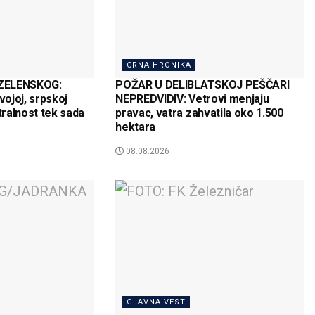
CRNA HRONIKA
ZELENSKOG:
POŽAR U DELIBLATSKOJ PEŠČARI
ojoj, srpskoj
NEPREDVIDIV: Vetrovi menjaju
tralnost tek sada
pravac, vatra zahvatila oko 1.500
hektara
08.08.2026
GLAVNA VEST