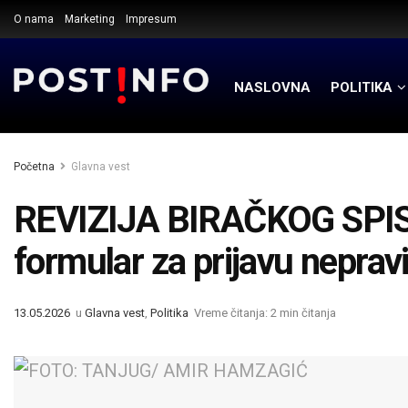
O nama
Marketing
Impresum
NASLOVNA
POLITIKA
Početna
Glavna vest
REVIZIJA BIRAČKOG SPIS
formular za prijavu nepravi
13.05.2026
u
Glavna vest
,
Politika
Vreme čitanja: 2 min čitanja