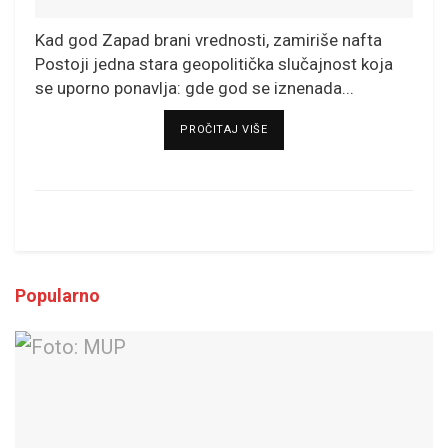
Kad god Zapad brani vrednosti, zamiriše nafta
Postoji jedna stara geopolitička slučajnost koja
se uporno ponavlja: gde god se iznenada...
DETAILS
PROČITAJ VIŠE
Popularno