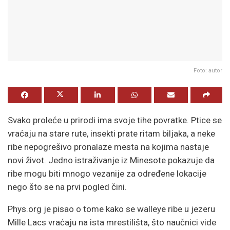
Foto: autor
Svako proleće u prirodi ima svoje tihe povratke. Ptice se
vraćaju na stare rute, insekti prate ritam biljaka, a neke
ribe nepogrešivo pronalaze mesta na kojima nastaje
novi život. Jedno istraživanje iz Minesote pokazuje da
ribe mogu biti mnogo vezanije za određene lokacije
nego što se na prvi pogled čini.
Phys.org je pisao o tome kako se walleye ribe u jezeru
Mille Lacs vraćaju na ista mrestilišta, što naučnici vide