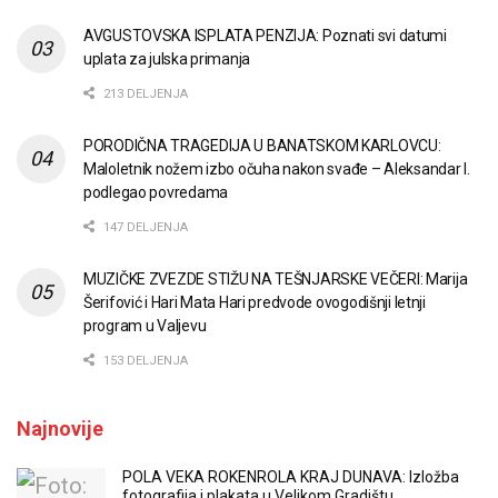
AVGUSTOVSKA ISPLATA PENZIJA: Poznati svi datumi
uplata za julska primanja
213 DELJENJA
PORODIČNA TRAGEDIJA U BANATSKOM KARLOVCU:
Maloletnik nožem izbo očuha nakon svađe – Aleksandar I.
podlegao povredama
147 DELJENJA
MUZIČKE ZVEZDE STIŽU NA TEŠNJARSKE VEČERI: Marija
Šerifović i Hari Mata Hari predvode ovogodišnji letnji
program u Valjevu
153 DELJENJA
Najnovije
POLA VEKA ROKENROLA KRAJ DUNAVA: Izložba
fotografija i plakata u Velikom Gradištu