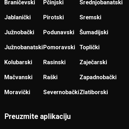
Braničevski
Pčinjski
Srednjobanatski
Jablanički
Pirotski
Sremski
Južnobački
Podunavski
Šumadijski
Južnobanatski
Pomoravski
Toplički
Kolubarski
Rasinski
Zaječarski
Mačvanski
Raški
Zapadnobački
Moravički
Severnobački
Zlatiborski
Preuzmite aplikaciju