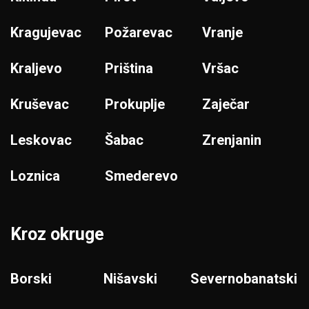
Kragujevac
Požarevac
Vranje
Kraljevo
Priština
Vršac
Kruševac
Prokuplje
Zaječar
Leskovac
Šabac
Zrenjanin
Loznica
Smederevo
Kroz okruge
Borski
Nišavski
Severnobanatski