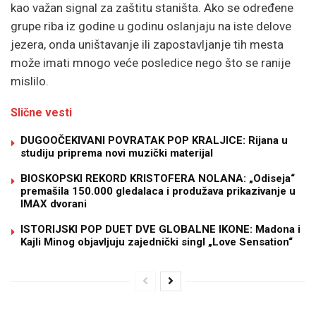
kao važan signal za zaštitu staništa. Ako se određene
grupe riba iz godine u godinu oslanjaju na iste delove
jezera, onda uništavanje ili zapostavljanje tih mesta
može imati mnogo veće posledice nego što se ranije
mislilo.
Slične vesti
DUGOOČEKIVANI POVRATAK POP KRALJICE: Rijana u
studiju priprema novi muzički materijal
BIOSKOPSKI REKORD KRISTOFERA NOLANA: „Odiseja“
premašila 150.000 gledalaca i produžava prikazivanje u
IMAX dvorani
ISTORIJSKI POP DUET DVE GLOBALNE IKONE: Madona i
Kajli Minog objavljuju zajednički singl „Love Sensation“