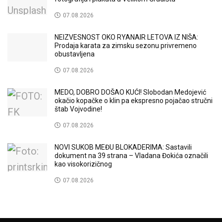
07.08.2026
NEIZVESNOST OKO RYANAIR LETOVA IZ NIŠA:
Prodaja karata za zimsku sezonu privremeno
obustavljena
07.08.2026
MEDO, DOBRO DOŠAO KUĆI! Slobodan Medojević
okačio kopačke o klin pa ekspresno pojačao stručni
štab Vojvodine!
07.08.2026
NOVI SUKOB MEĐU BLOKADERIMA: Sastavili
dokument na 39 strana – Vladana Đokića označili
kao visokorizičnog
07.08.2026