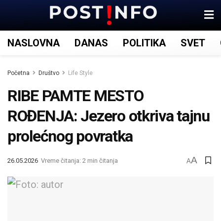
NASLOVNA
DANAS
POLITIKA
SVET
Početna
Društvo
Life Style
RIBE PAMTE MESTO
ROĐENJA: Jezero otkriva tajnu
prolećnog povratka
A
26.05.2026
Vreme čitanja: 2 min čitanja
A