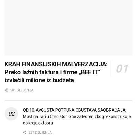
KRAH FINANSIJSKIH MALVERZACIJA:
Preko lažnih faktura i firme „BEE IT“
izvlačili milione iz budžeta
501 DELJENJA
OD 10. AVGUSTA POTPUNA OBUSTAVA SAOBRAĆAJA:
Most na Tari u Crnoj Gori biće zatvoren zbog rekonstrukcije
do kraja oktobra
237 DELJENJA