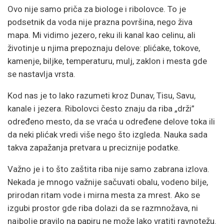
Ovo nije samo priča za biologe i ribolovce. To je
podsetnik da voda nije prazna površina, nego živa
mapa. Mi vidimo jezero, reku ili kanal kao celinu, ali
životinje u njima prepoznaju delove: plićake, tokove,
kamenje, biljke, temperaturu, mulj, zaklon i mesta gde
se nastavlja vrsta.
Kod nas je to lako razumeti kroz Dunav, Tisu, Savu,
kanale i jezera. Ribolovci često znaju da riba „drži”
određeno mesto, da se vraća u određene delove toka ili
da neki plićak vredi više nego što izgleda. Nauka sada
takva zapažanja pretvara u preciznije podatke.
Važno je i to što zaštita riba nije samo zabrana izlova.
Nekada je mnogo važnije sačuvati obalu, vodeno bilje,
prirodan ritam vode i mirna mesta za mrest. Ako se
izgubi prostor gde riba dolazi da se razmnožava, ni
najbolje pravilo na papiru ne može lako vratiti ravnotežu.