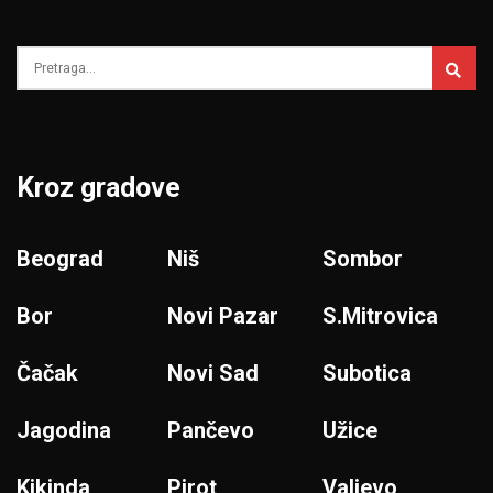
Kroz gradove
Beograd
Niš
Sombor
Bor
Novi Pazar
S.Mitrovica
Čačak
Novi Sad
Subotica
Jagodina
Pančevo
Užice
Kikinda
Pirot
Valjevo