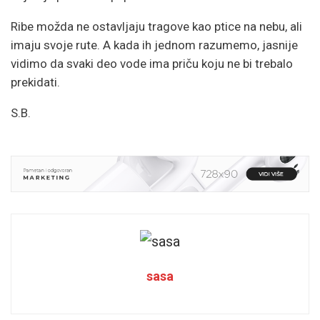
Ribe možda ne ostavljaju tragove kao ptice na nebu, ali
imaju svoje rute. A kada ih jednom razumemo, jasnije
vidimo da svaki deo vode ima priču koju ne bi trebalo
prekidati.
S.B.
sasa