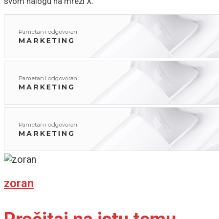
svom nalogu na mreži X.
zoran