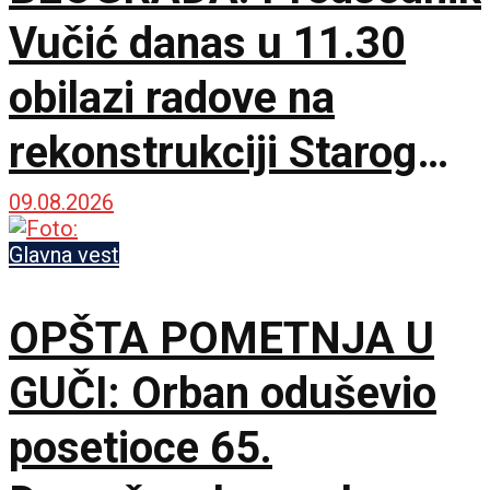
Vučić danas u 11.30
obilazi radove na
rekonstrukciji Starog
železničkog mosta
09.08.2026
Glavna vest
OPŠTA POMETNJA U
GUČI: Orban oduševio
posetioce 65.