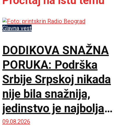
Pročitaj na istu temu
Glavna vest
DODIKOVA SNAŽNA
PORUKA: Podrška
Srbije Srpskoj nikada
nije bila snažnija,
jedinstvo je najbolja
garancija
09.08.2026