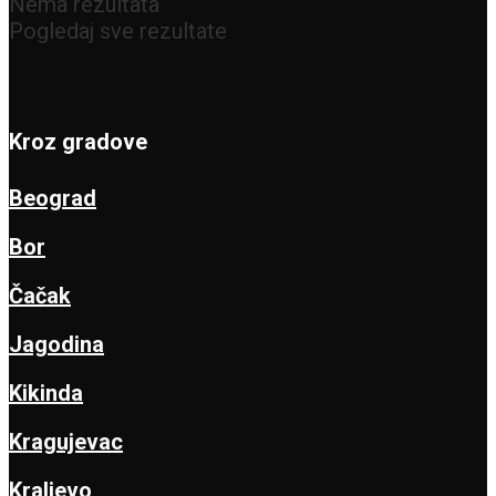
Nema rezultata
Pogledaj sve rezultate
Kroz gradove
Beograd
Bor
Čačak
Jagodina
Kikinda
Kragujevac
Kraljevo