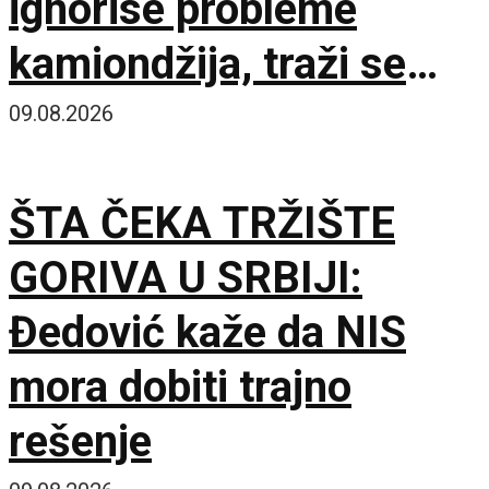
ignorise probleme
kamiondžija, traži se
hitan sastanak sa
09.08.2026
Evropskom komisijom
ŠTA ČEKA TRŽIŠTE
GORIVA U SRBIJI:
Đedović kaže da NIS
mora dobiti trajno
rešenje