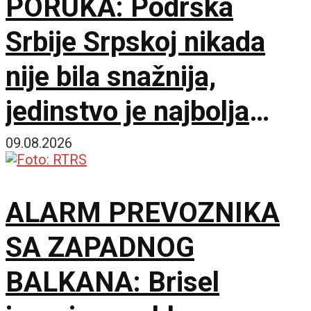
PORUKA: Podrška
Srbije Srpskoj nikada
nije bila snažnija,
jedinstvo je najbolja
garancija
09.08.2026
ALARM PREVOZNIKA
SA ZAPADNOG
BALKANA: Brisel