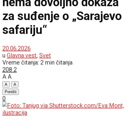
nema dovoljno dokaza
za suđenje o „Sarajevo
safariju“
20.06.2026
u
Glavna vest
,
Svet
Vreme čitanja: 2 min čitanja
208
2
A
A
A
A
Poništi
0