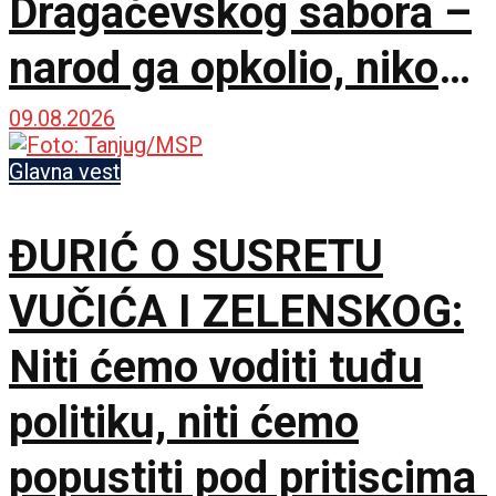
Dragačevskog sabora –
narod ga opkolio, niko
ne veruje koliko je
09.08.2026
opušten
Glavna vest
ĐURIĆ O SUSRETU
VUČIĆA I ZELENSKOG:
Niti ćemo voditi tuđu
politiku, niti ćemo
popustiti pod pritiscima