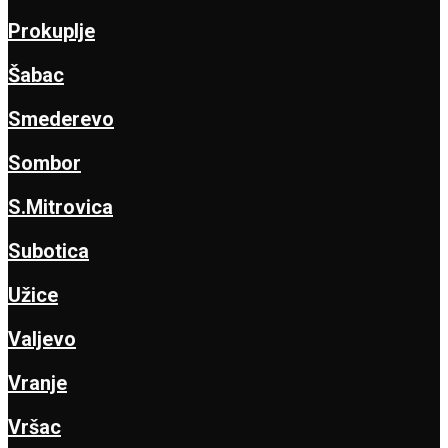
Prokuplje
Šabac
Smederevo
Sombor
S.Mitrovica
Subotica
Užice
Valjevo
Vranje
Vršac