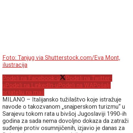
Foto: Tanjug via Shutterstock.com/Eva Mont,
ilustracija
Podeli na Facebook-u
Podeli na Twitter-
u
Podeli na LinkedIn-u
Podeli na WA
Pošalji
prijatelju na mail
MILANO –
Italijansko tužilaštvo koje istražuje
navode o takozvanom „snajperskom turizmu“ u
Sarajevu tokom rata u bivšoj Jugoslaviji 1990-ih
godina za sada nema dovoljno dokaza da zatraži
suđenje protiv osumnjičenih, izjavio je danas za