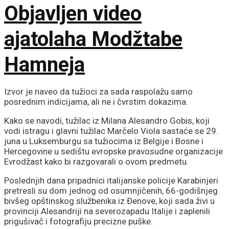
Objavljen video
ajatolaha Modžtabe
Hamneja
Izvor je naveo da tužioci za sada raspolažu samo
posrednim indicijama, ali ne i čvrstim dokazima.
Kako se navodi, tužilac iz Milana Alesandro Gobis, koji
vodi istragu i glavni tužilac Marčelo Viola sastaće se 29.
juna u Luksemburgu sa tužiocima iz Belgije i Bosne i
Hercegovine u sedištu evropske pravosudne organizacije
Evrodžast kako bi razgovarali o ovom predmetu.
Poslednjih dana pripadnici italijanske policije Karabinjeri
pretresli su dom jednog od osumnjičenih, 66-godišnjeg
bivšeg opštinskog službenika iz Đenove, koji sada živi u
provinciji Alesandriji na severozapadu Italije i zaplenili
prigušivač i fotografiju precizne puške.