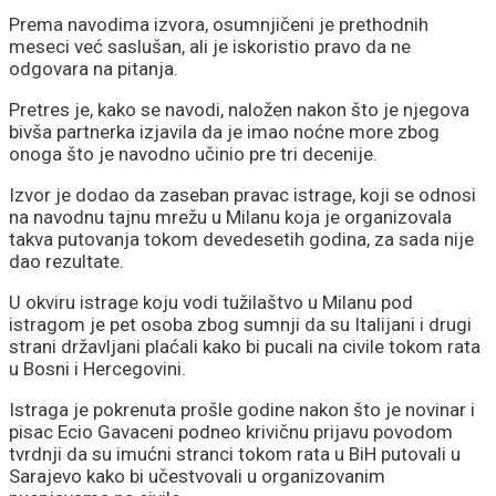
Prema navodima izvora, osumnjičeni je prethodnih
meseci već saslušan, ali je iskoristio pravo da ne
odgovara na pitanja.
Pretres je, kako se navodi, naložen nakon što je njegova
bivša partnerka izjavila da je imao noćne more zbog
onoga što je navodno učinio pre tri decenije.
Izvor je dodao da zaseban pravac istrage, koji se odnosi
na navodnu tajnu mrežu u Milanu koja je organizovala
takva putovanja tokom devedesetih godina, za sada nije
dao rezultate.
U okviru istrage koju vodi tužilaštvo u Milanu pod
istragom je pet osoba zbog sumnji da su Italijani i drugi
strani državljani plaćali kako bi pucali na civile tokom rata
u Bosni i Hercegovini.
Istraga je pokrenuta prošle godine nakon što je novinar i
pisac Ecio Gavaceni podneo krivičnu prijavu povodom
tvrdnji da su imućni stranci tokom rata u BiH putovali u
Sarajevo kako bi učestvovali u organizovanim