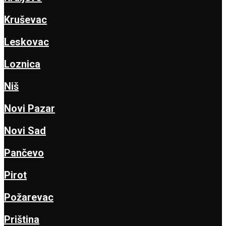
Kruševac
Leskovac
Loznica
Niš
Novi Pazar
Novi Sad
Pančevo
Pirot
Požarevac
Priština