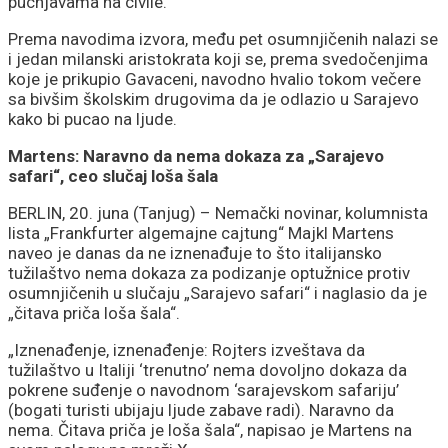
pucnjavama na civile.
Prema navodima izvora, među pet osumnjičenih nalazi se
i jedan milanski aristokrata koji se, prema svedočenjima
koje je prikupio Gavaceni, navodno hvalio tokom večere
sa bivšim školskim drugovima da je odlazio u Sarajevo
kako bi pucao na ljude.
Martens: Naravno da nema dokaza za „Sarajevo
safari“, ceo slučaj loša šala
BERLIN, 20. juna (Tanjug) – Nemački novinar, kolumnista
lista „Frankfurter algemajne cajtung“ Majkl Martens
naveo je danas da ne iznenađuje to što italijansko
tužilaštvo nema dokaza za podizanje optužnice protiv
osumnjičenih u slučaju „Sarajevo safari“ i naglasio da je
„čitava priča loša šala“.
„Iznenađenje, iznenađenje: Rojters izveštava da
tužilaštvo u Italiji ‘trenutno’ nema dovoljno dokaza da
pokrene suđenje o navodnom ‘sarajevskom safariju’
(bogati turisti ubijaju ljude zabave radi). Naravno da
nema. Čitava priča je loša šala“, napisao je Martens na