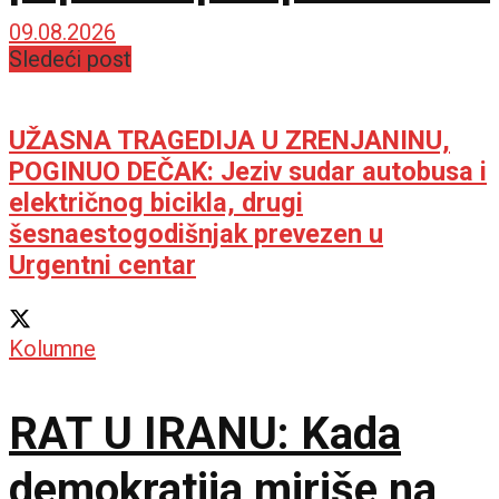
09.08.2026
Sledeći post
UŽASNA TRAGEDIJA U ZRENJANINU,
POGINUO DEČAK: Jeziv sudar autobusa i
električnog bicikla, drugi
šesnaestogodišnjak prevezen u
Urgentni centar
Kolumne
RAT U IRANU: Kada
demokratija miriše na