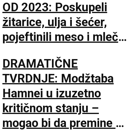
OD 2023: Poskupeli
žitarice, ulja i šećer,
pojeftinili meso i mlečni
proizvodi
DRAMATIČNE
TVRDNJE: Modžtaba
Hamnei u izuzetno
kritičnom stanju –
mogao bi da premine u