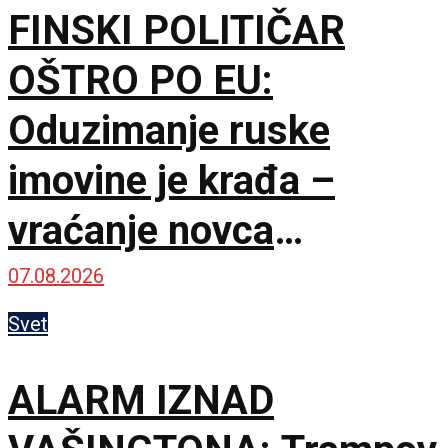
FINSKI POLITIČAR
OŠTRO PO EU:
Oduzimanje ruske
imovine je krađa –
vraćanje novca
omogućilo bi mir u
07.08.2026
Ukrajini
Svet
ALARM IZNAD