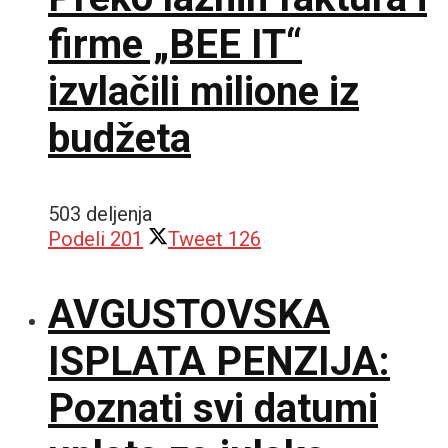
firme „BEE IT“
izvlačili milione iz
budžeta
503 deljenja
Podeli
201
Tweet
126
AVGUSTOVSKA
ISPLATA PENZIJA:
Poznati svi datumi