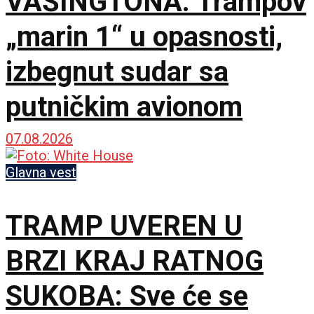
VAŠINGTONA: Trampov
„marin 1“ u opasnosti,
izbegnut sudar sa
putničkim avionom
07.08.2026
Glavna vest
TRAMP UVEREN U
BRZI KRAJ RATNOG
SUKOBA: Sve će se