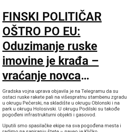
svakom trenutku
FINSKI POLITIČAR
OŠTRO PO EU:
Oduzimanje ruske
imovine je krađa –
vraćanje novca
omogućilo bi mir u
Gradska vojna uprava objavila je na Telegramu da su
ostaci ruske rakete pali na višespratnu stambenu zgradu
Ukrajini
u okrugu Pečerski, na skladište u okrugu Oblonski i na
park u okrugu Holosivski. U okrugu Podilski su takođe
pogođeni infrastrukturni objekti i gasovod.
Uputili smo spasilačke ekipe na sva pogođena mesta i
radimo na saniranju štete – naveo je Kličko.