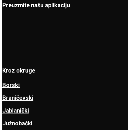
Preuzmite našu aplikaciju
Kroz okruge
Borski
Braničevski
Jablanički
Južnobački