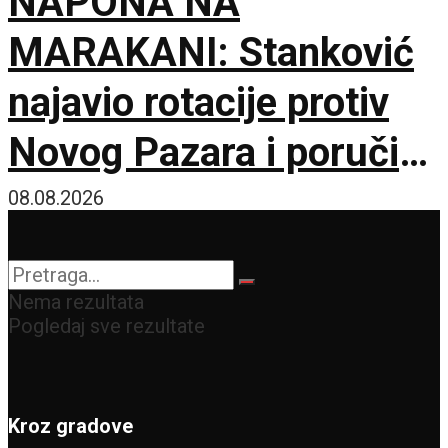
NAPONA NA
MARAKANI: Stanković
najavio rotacije protiv
Novog Pazara i poručio
– Nije pitanje života i
08.08.2026
smrti, ali hoću
maksimum!
Nema rezultata
Pogledaj sve rezultate
Kroz gradove