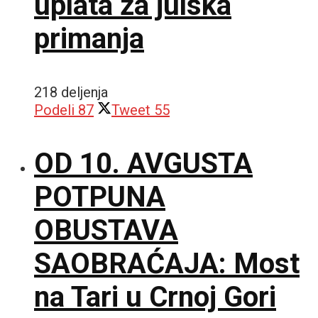
uplata za julska
primanja
218 deljenja
Podeli
87
Tweet
55
OD 10. AVGUSTA
POTPUNA
OBUSTAVA
SAOBRAĆAJA: Most
na Tari u Crnoj Gori