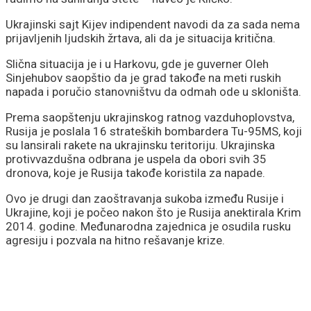
Ukrajinski sajt Kijev indipendent navodi da za sada nema
prijavljenih ljudskih žrtava, ali da je situacija kritična.
Slična situacija je i u Harkovu, gde je guverner Oleh
Sinjehubov saopštio da je grad takođe na meti ruskih
napada i poručio stanovništvu da odmah ode u skloništa.
Prema saopštenju ukrajinskog ratnog vazduhoplovstva,
Rusija je poslala 16 strateških bombardera Tu-95MS, koji
su lansirali rakete na ukrajinsku teritoriju. Ukrajinska
protivvazdušna odbrana je uspela da obori svih 35
dronova, koje je Rusija takođe koristila za napade.
Ovo je drugi dan zaoštravanja sukoba između Rusije i
Ukrajine, koji je počeo nakon što je Rusija anektirala Krim
2014. godine. Međunarodna zajednica je osudila rusku
agresiju i pozvala na hitno rešavanje krize.