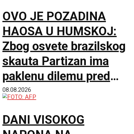
OVO JE POZADINA
HAOSA U HUMSKOJ:
Zbog osvete brazilskog
skauta Partizan ima
paklenu dilemu pred
Hetafe!
08.08.2026
DANI VISOKOG