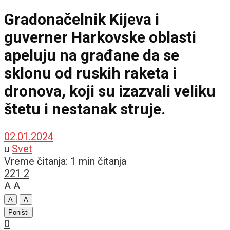
Gradonačelnik Kijeva i
guverner Harkovske oblasti
apeluju na građane da se
sklonu od ruskih raketa i
dronova, koji su izazvali veliku
štetu i nestanak struje.
02.01.2024
u
Svet
Vreme čitanja: 1 min čitanja
221
2
A
A
A
A
Poništi
0