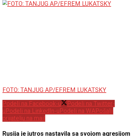
FOTO: TANJUG AP/EFREM LUKATSKY
Podeli na Facebook-u
Podeli na Twitter-
u
Podeli na LinkedIn-u
Podeli na WA
Pošalji
prijatelju na mail
Rusija je jutros nastavila sa svojom agresijom