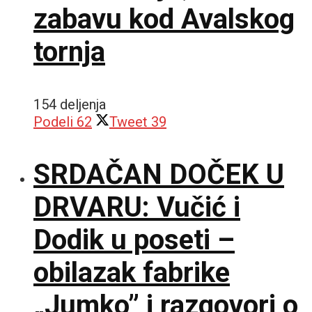
zabavu kod Avalskog
tornja
154 deljenja
Podeli
62
Tweet
39
SRDAČAN DOČEK U
DRVARU: Vučić i
Dodik u poseti –
obilazak fabrike
„Jumko” i razgovori o