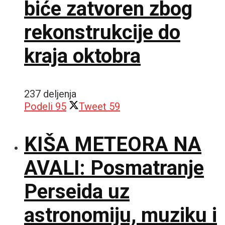
biće zatvoren zbog
rekonstrukcije do
kraja oktobra
237 deljenja
Podeli
95
Tweet
59
KIŠA METEORA NA
AVALI: Posmatranje
Perseida uz
astronomiju, muziku i