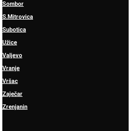
Sombor
S.Mitrovica
Subotica
Užice
Valjevo
Vranje
Vršac
Zaječar
Zrenjanin