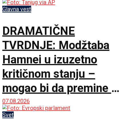
Glavna vest
DRAMATIČNE
TVRDNJE: Modžtaba
Hamnei u izuzetno
kritičnom stanju –
mogao bi da premine u
svakom trenutku
07.08.2026
Svet