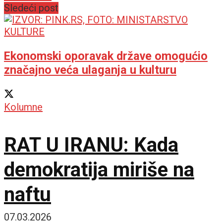
Sledeći post
Ekonomski oporavak države omogućio
značajno veća ulaganja u kulturu
Kolumne
RAT U IRANU: Kada
demokratija miriše na
naftu
07.03.2026