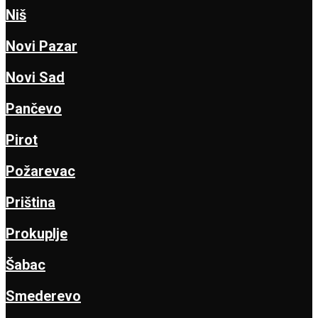
Niš
Novi Pazar
Novi Sad
Pančevo
Pirot
Požarevac
Priština
Prokuplje
Šabac
Smederevo