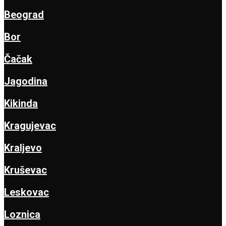
Beograd
Bor
Čačak
Jagodina
Kikinda
Kragujevac
Kraljevo
Kruševac
Leskovac
Loznica