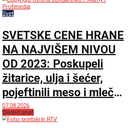
Svet
SVETSKE CENE HRANE
NA NAJVIŠEM NIVOU
OD 2023: Poskupeli
žitarice, ulja i šećer,
pojeftinili meso i mlečni
proizvodi
07.08.2026
Sledeći post