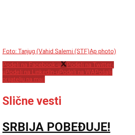
Foto: Tanjug (Vahid Salemi (STF)Ap photo)
Podeli na Facebook-u
Podeli na Twitter-
u
Podeli na LinkedIn-u
Podeli na WA
Pošalji
prijatelju na mail
Slične vesti
SRBIJA POBEĐUJE!