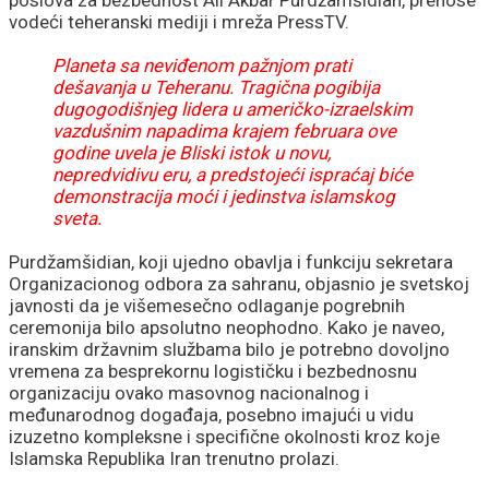
vodeći teheranski mediji i mreža PressTV.
Planeta sa neviđenom pažnjom prati
dešavanja u Teheranu. Tragična pogibija
dugogodišnjeg lidera u američko-izraelskim
vazdušnim napadima krajem februara ove
godine uvela je Bliski istok u novu,
nepredvidivu eru, a predstojeći ispraćaj biće
demonstracija moći i jedinstva islamskog
sveta.
Purdžamšidian, koji ujedno obavlja i funkciju sekretara
Organizacionog odbora za sahranu, objasnio je svetskoj
javnosti da je višemesečno odlaganje pogrebnih
ceremonija bilo apsolutno neophodno. Kako je naveo,
iranskim državnim službama bilo je potrebno dovoljno
vremena za besprekornu logističku i bezbednosnu
organizaciju ovako masovnog nacionalnog i
međunarodnog događaja, posebno imajući u vidu
izuzetno kompleksne i specifične okolnosti kroz koje
Islamska Republika Iran trenutno prolazi.