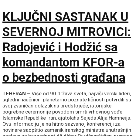
KLJUČNI SASTANAK U
SEVERNOJ MITROVICI:
Radojević i Hodžić sa
komandantom KFOR-a
o bezbednosti građana
TEHERAN
– Više od 90 država sveta, najviši verski lideri,
ugledni naučnici i planetarno poznate ličnosti potvrdili su
svoj zvaničan dolazak na predstojeće, istorijske
pogrebne ceremonije povodom smrti vrhovnog vođe
Islamske Republike Iran, ajatolaha Sejeda Alija Hamneija.
Ovu informaciju je na hitno sazvanoj konferenciji za
novinare saopštio zamenik iranskog ministra unutrašnjih
poslova za bezbednost Ali Akbar Purdžamšidian, prenose