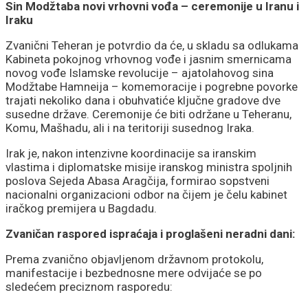
Sin Modžtaba novi vrhovni vođa – ceremonije u Iranu i
Iraku
Zvanični Teheran je potvrdio da će, u skladu sa odlukama
Kabineta pokojnog vrhovnog vođe i jasnim smernicama
novog vođe Islamske revolucije – ajatolahovog sina
Modžtabe Hamneija – komemoracije i pogrebne povorke
trajati nekoliko dana i obuhvatiće ključne gradove dve
susedne države. Ceremonije će biti održane u Teheranu,
Komu, Mašhadu, ali i na teritoriji susednog Iraka.
Irak je, nakon intenzivne koordinacije sa iranskim
vlastima i diplomatske misije iranskog ministra spoljnih
poslova Sejeda Abasa Aragčija, formirao sopstveni
nacionalni organizacioni odbor na čijem je čelu kabinet
iračkog premijera u Bagdadu.
Zvaničan raspored ispraćaja i proglašeni neradni dani:
Prema zvanično objavljenom državnom protokolu,
manifestacije i bezbednosne mere odvijaće se po
sledećem preciznom rasporedu: