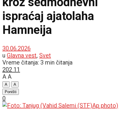
kroz sedmodnevni
ispraćaj ajatolaha
Hamneija
30.06.2026
u
Glavna vest
,
Svet
Vreme čitanja: 3 min čitanja
202
11
A
A
A
A
Poništi
0