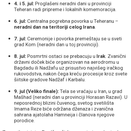
4. i 5. jul:
Proglašeni neradni dani u provinciji
Teheran radi pripreme i lokalnih komemoracija.
6. jul:
Centralna pogrebna povorka u Teheranu –
neradni dan na teritoriji celog Irana
.
7. jul:
Ceremonije i povorka premeštaju se u sveti
grad Kom (neradni dan u toj provinciji).
8. jul:
Posmrtni ostaci se prebacuju u
Irak
. Zvanični
državni doček biće organizovan na aerodromu u
Bagdadu ili Nadžafu uz prisustvo najvišeg iračkog
rukovodstva, nakon čega kreću procesije kroz svete
šiitske gradove Nadžaf i Karbalu.
9. jul (Veliko finale):
Tela se vraćaju u Iran, u grad
Mašhad (neradni dan u provinciji Horasan Razavi). U
neposrednoj blizini čuvenog, svetog svetilišta
Imama Reze biće održana dženaza i zvanična
sahrana ajatolaha Hamneija i članova njegove
porodice.