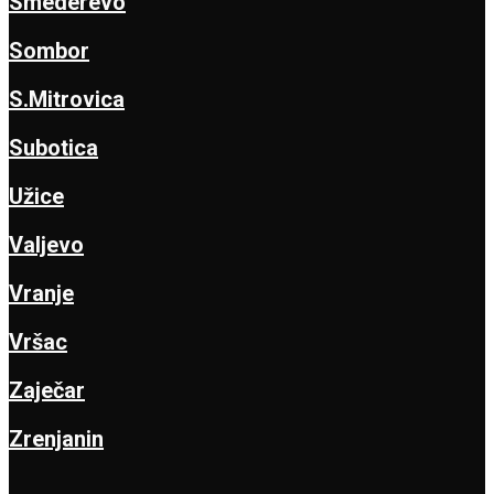
Smederevo
Sombor
S.Mitrovica
Subotica
Užice
Valjevo
Vranje
Vršac
Zaječar
Zrenjanin