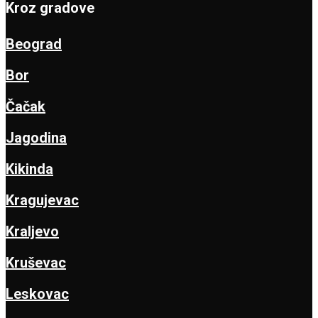
Kroz gradove
Beograd
Bor
Čačak
Jagodina
Kikinda
Kragujevac
Kraljevo
Kruševac
Leskovac