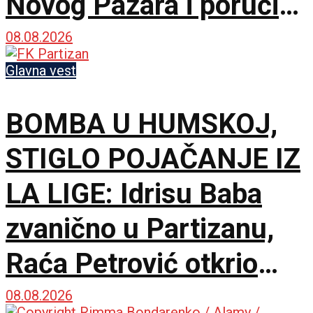
Novog Pazara i poručio
– Nije pitanje života i
08.08.2026
smrti, ali hoću
Glavna vest
maksimum!
BOMBA U HUMSKOJ,
STIGLO POJAČANJE IZ
LA LIGE: Idrisu Baba
zvanično u Partizanu,
Raća Petrović otkrio
pozadinu pregovora!
08.08.2026