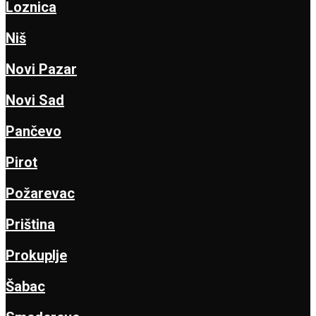
Loznica
Niš
Novi Pazar
Novi Sad
Pančevo
Pirot
Požarevac
Priština
Prokuplje
Šabac