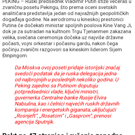
bedem, Pazarci
PEKING – Ruski predsednik Vladimir Putin stiže večeras u
zvaničnu posetu Pekingu, što prema oceni svetskih
promašivali u Ljutice
analitičara predstavlja jedan od najvažnijih geopolitičkih
događaja godine. Na aerodromu u kineskoj prestonici
Putina će dočekati ministar spoljnih poslova Kine Vang Ji,
Bogdana!
dok je za sutradan na kultnom Trgu Tjenanmen zakazana
velika, svečana ceremonija dočeka uz najviše državne
počasti, vojni orkestar i počasnu gardu, nakon čega
počinju zvanični razgovori sa kineskim liderom Sijem
Đinpingom.
Da Moskva ovoj poseti pridaje istorijski značaj
svedoči podatak da je ruska delegacija jedna
od najbrojnijih u poslednjih nekoliko godina. U
Peking zajedno sa Putinom doputuju
potpredsednici vlade, ključni ministri,
guvernerka Centralne banke Rusije Elvira
Nabiulina, kao i čelnici najvećih ruskih državnih
kompanija i energetskih giganata, uključujući
„Rosnjeft“, „Rosatom“ i „Gasprom“, prenosi
agencija Sputnjik.