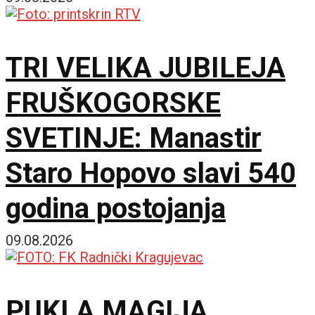
postajemo vojna sila
TRI VELIKA JUBILEJA
FRUŠKOGORSKE
SVETINJE: Manastir
Staro Hopovo slavi 540
godina postojanja
09.08.2026
PUKLA MAGIJA