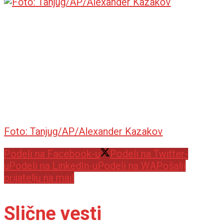
Foto: Tanjug/AP/Alexander Kazakov
Podeli na Facebook-u
Podeli na Twitter-
u
Podeli na LinkedIn-u
Podeli na WA
Pošalji
prijatelju na mail
Slične vesti