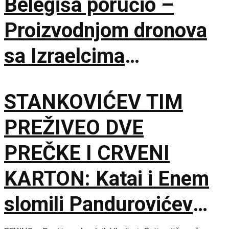
Belegiša poručio –
Proizvodnjom dronova
sa Izraelcima
postajemo vojna sila
STANKOVIĆEV TIM
PREŽIVEO DVE
PREČKE I CRVENI
KARTON: Katai i Enem
slomili Pandurovićev