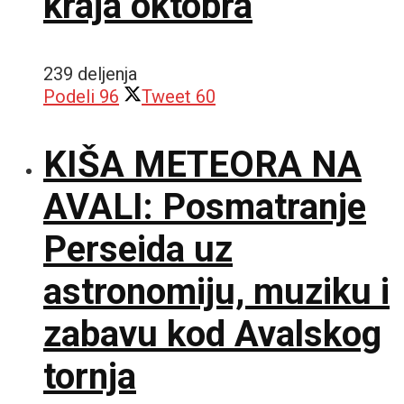
kraja oktobra
239 deljenja
Podeli
96
Tweet
60
KIŠA METEORA NA
AVALI: Posmatranje
Perseida uz
astronomiju, muziku i
zabavu kod Avalskog
tornja