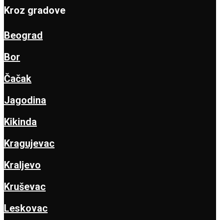
Kroz gradove
Beograd
Bor
Čačak
Jagodina
Kikinda
Kragujevac
Kraljevo
Kruševac
Leskovac