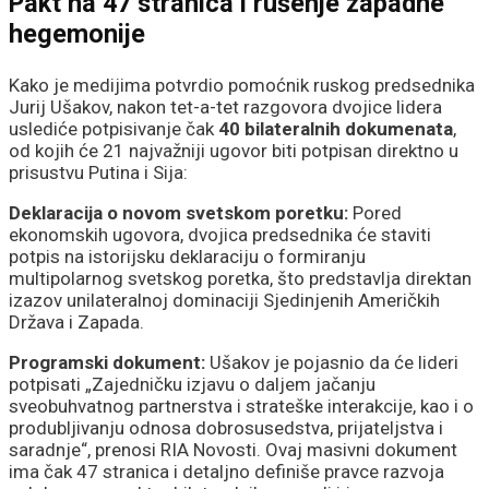
Pakt na 47 stranica i rušenje zapadne
hegemonije
Kako je medijima potvrdio pomoćnik ruskog predsednika
Jurij Ušakov, nakon tet-a-tet razgovora dvojice lidera
uslediće potpisivanje čak
40 bilateralnih dokumenata
,
od kojih će 21 najvažniji ugovor biti potpisan direktno u
prisustvu Putina i Sija:
Deklaracija o novom svetskom poretku:
Pored
ekonomskih ugovora, dvojica predsednika će staviti
potpis na istorijsku deklaraciju o formiranju
multipolarnog svetskog poretka, što predstavlja direktan
izazov unilateralnoj dominaciji Sjedinjenih Američkih
Država i Zapada.
Programski dokument:
Ušakov je pojasnio da će lideri
potpisati „Zajedničku izjavu o daljem jačanju
sveobuhvatnog partnerstva i strateške interakcije, kao i o
produbljivanju odnosa dobrosusedstva, prijateljstva i
saradnje“, prenosi RIA Novosti. Ovaj masivni dokument
ima čak 47 stranica i detaljno definiše pravce razvoja