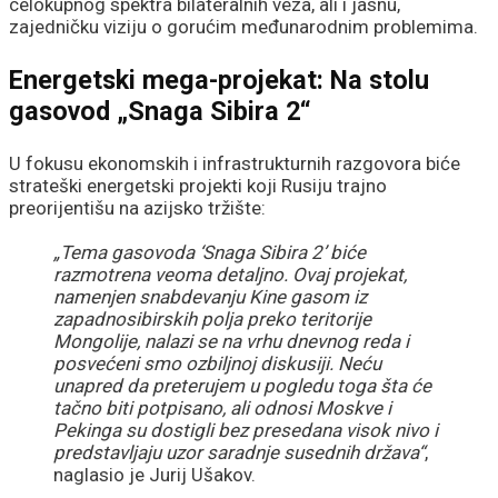
celokupnog spektra bilateralnih veza, ali i jasnu,
zajedničku viziju o gorućim međunarodnim problemima.
Energetski mega-projekat: Na stolu
gasovod „Snaga Sibira 2“
U fokusu ekonomskih i infrastrukturnih razgovora biće
strateški energetski projekti koji Rusiju trajno
preorijentišu na azijsko tržište:
„Tema gasovoda ‘Snaga Sibira 2’ biće
razmotrena veoma detaljno. Ovaj projekat,
namenjen snabdevanju Kine gasom iz
zapadnosibirskih polja preko teritorije
Mongolije, nalazi se na vrhu dnevnog reda i
posvećeni smo ozbiljnoj diskusiji. Neću
unapred da preterujem u pogledu toga šta će
tačno biti potpisano, ali odnosi Moskve i
Pekinga su dostigli bez presedana visok nivo i
predstavljaju uzor saradnje susednih država“
,
naglasio je Jurij Ušakov.