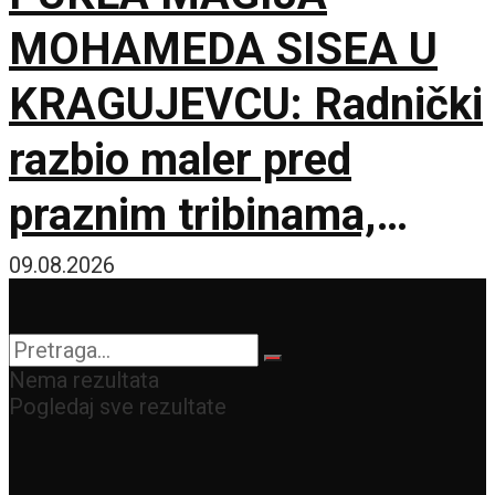
MOHAMEDA SISEA U
KRAGUJEVCU: Radnički
razbio maler pred
praznim tribinama,
Zemun pao na sparnom
09.08.2026
Čika Dači!
Nema rezultata
Pogledaj sve rezultate