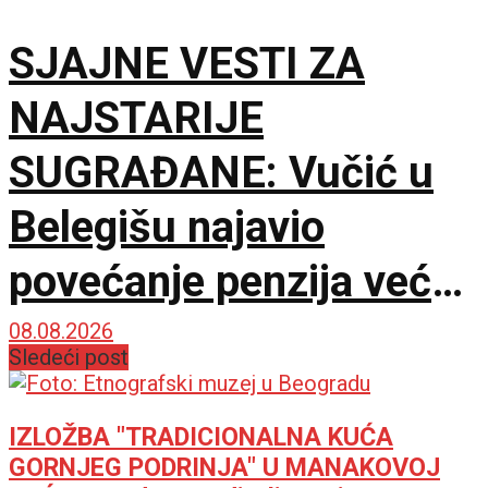
SJAJNE VESTI ZA
NAJSTARIJE
SUGRAĐANE: Vučić u
Belegišu najavio
povećanje penzija već
ove godine – Pratiće
08.08.2026
Sledeći post
rast plata
IZLOŽBA "TRADICIONALNA KUĆA
GORNJEG PODRINJA" U MANAKOVOJ