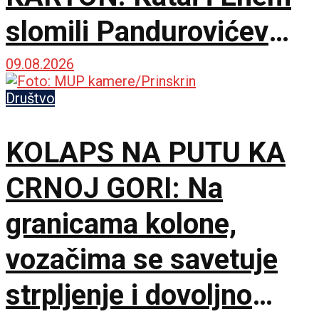
slomili Pandurovićev
bedem, Pazarci
09.08.2026
promašivali u Ljutice
Društvo
Bogdana!
KOLAPS NA PUTU KA
CRNOJ GORI: Na
granicama kolone,
vozačima se savetuje
strpljenje i dovoljno