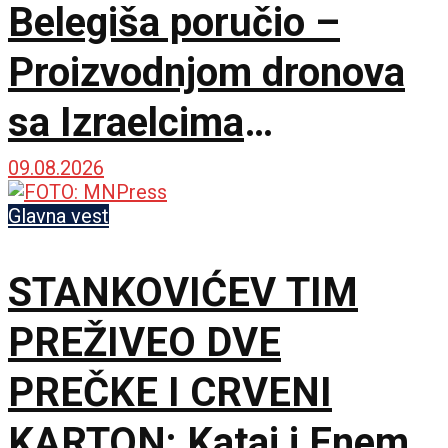
Belegiša poručio –
Proizvodnjom dronova
sa Izraelcima
postajemo vojna sila
09.08.2026
Glavna vest
STANKOVIĆEV TIM
PREŽIVEO DVE
PREČKE I CRVENI
KARTON: Katai i Enem