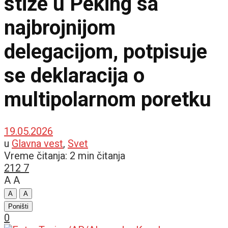
stiže u Peking sa
najbrojnijom
delegacijom, potpisuje
se deklaracija o
multipolarnom poretku
19.05.2026
u
Glavna vest
,
Svet
Vreme čitanja: 2 min čitanja
212
7
A
A
A
A
Poništi
0