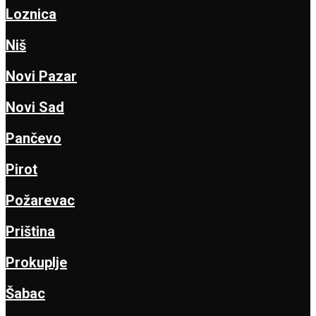
Loznica
Niš
Novi Pazar
Novi Sad
Pančevo
Pirot
Požarevac
Priština
Prokuplje
Šabac