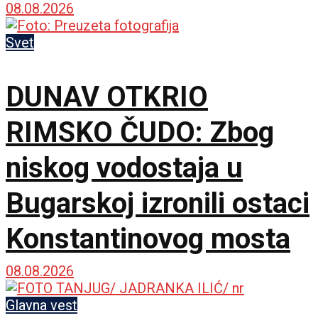
vode
08.08.2026
Svet
DUNAV OTKRIO
RIMSKO ČUDO: Zbog
niskog vodostaja u
Bugarskoj izronili ostaci
Konstantinovog mosta
08.08.2026
Glavna vest