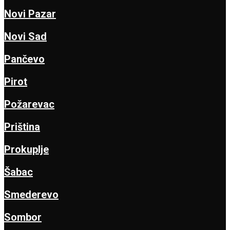
Novi Pazar
Novi Sad
Pančevo
Pirot
Požarevac
Priština
Prokuplje
Šabac
Smederevo
Sombor