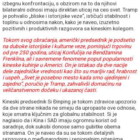
izbegnu konfrontaciju, s obzirom na to da njihovi
bilateralni odnosi imaju direktan uticaj na ceo svet. Tramp
je pohvalio „bliske i istorijske veze“, ističući stabilnost i
toplinu u odnosima nakon, kako je naveo, izuzetno
pozitivnih i produktivnih razgovora sa kineskim kolegom.
Tokom svog obraćanja, američki predsednik je podsetio
na duboke istorijske i kulturne veze, pominjući trgovinu
od pre 250 godina, uticaj Konfučija na Bendžamina
Frenklina, ali i savremene fenomene poput popularnosti
kineske kuhinje u Americi. On je istakao da dve nacije
dele zajedničke vrednosti kao što su marljiv rad, hrabrost
i uspeh. „Svet je posebno mesto kada smo ujedinjeni i
zajedno“, poručio je Tramp, zahvalivši domaćinu na
veličanstvenom dočeku i ukazanoj časti.
Kineski predsednik Si Đinping je tokom zdravice upozorio
da dve strane nikada ne smeju da upropaste ove odnose,
koje smatra ključnim za globalnu stabilnost. Si je
naglasio da i Kina i SAD imaju ogromnu korist od
saradnje, dok sukobi donose samo gubitke obema
stranama. On je naveo da su se tokom detaljnih
razgovora o međunarodnim i regionalnim pitanjima