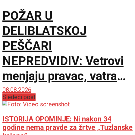
POŽAR U
DELIBLATSKOJ
PEŠČARI
NEPREDVIDIV: Vetrovi
menjaju pravac, vatra
zahvatila oko 1.500
08.08.2026
Sledeći post
hektara
ISTORIJA OPOMINJE: Ni nakon 34
godine nema pravde za žrtve „Tuzlanske