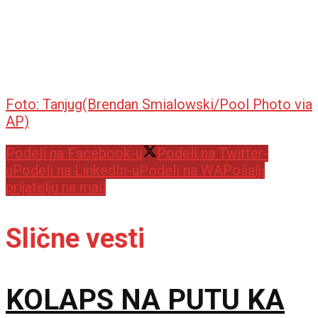
Foto: Tanjug(Brendan Smialowski/Pool Photo via
AP)
Podeli na Facebook-u
Podeli na Twitter-
u
Podeli na LinkedIn-u
Podeli na WA
Pošalji
prijatelju na mail
Slične vesti
KOLAPS NA PUTU KA