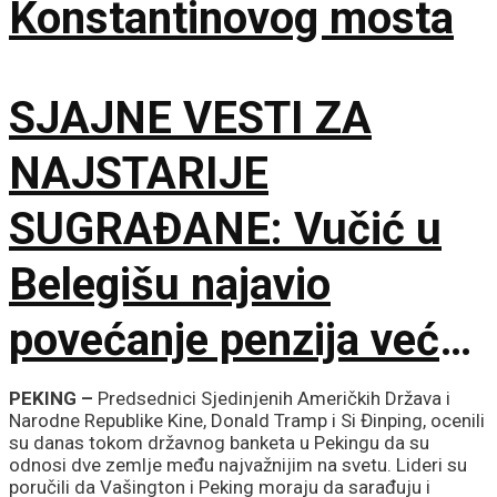
Konstantinovog mosta
SJAJNE VESTI ZA
NAJSTARIJE
SUGRAĐANE: Vučić u
Belegišu najavio
povećanje penzija već
ove godine – Pratiće
PEKING –
Predsednici Sjedinjenih Američkih Država i
Narodne Republike Kine, Donald Tramp i Si Đinping, ocenili
rast plata
su danas tokom državnog banketa u Pekingu da su
odnosi dve zemlje među najvažnijim na svetu. Lideri su
poručili da Vašington i Peking moraju da sarađuju i