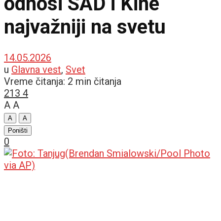
odnosi SAD i Kine
najvažniji na svetu
14.05.2026
u
Glavna vest
,
Svet
Vreme čitanja: 2 min čitanja
213
4
A
A
A
A
Poništi
0