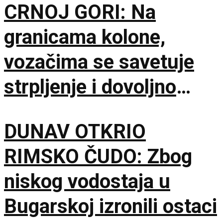
CRNOJ GORI: Na
granicama kolone,
vozačima se savetuje
strpljenje i dovoljno
vode
DUNAV OTKRIO
RIMSKO ČUDO: Zbog
niskog vodostaja u
Bugarskoj izronili ostaci