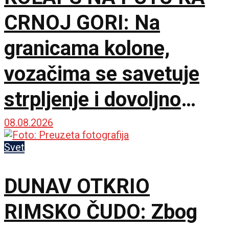
CRNOJ GORI: Na
granicama kolone,
vozačima se savetuje
strpljenje i dovoljno
vode
08.08.2026
Svet
DUNAV OTKRIO
RIMSKO ČUDO: Zbog