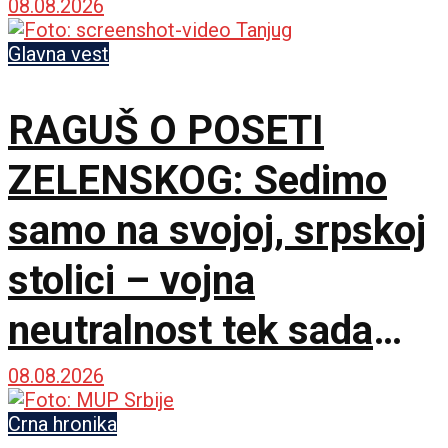
08.08.2026
Glavna vest
RAGUŠ O POSETI
ZELENSKOG: Sedimo
samo na svojoj, srpskoj
stolici – vojna
neutralnost tek sada
dobija na značaju
08.08.2026
Crna hronika