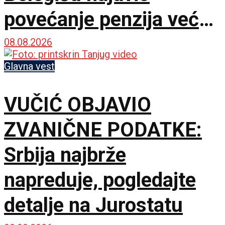
povećanje penzija već
ove godine – Pratiće
08.08.2026
rast plata
Glavna vest
VUČIĆ OBJAVIO
ZVANIČNE PODATKE:
Srbija najbrže
napreduje, pogledajte
detalje na Jurostatu