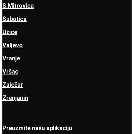
S.Mitrovica
Subotica
Užice
Valjevo
Vranje
Vršac
Zaječar
Zrenjanin
Preuzmite našu aplikaciju