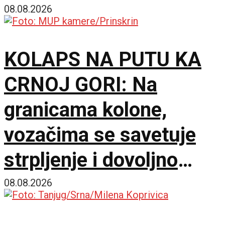
vraća nakon povratka
08.08.2026
KOLAPS NA PUTU KA
CRNOJ GORI: Na
granicama kolone,
vozačima se savetuje
strpljenje i dovoljno
vode
08.08.2026