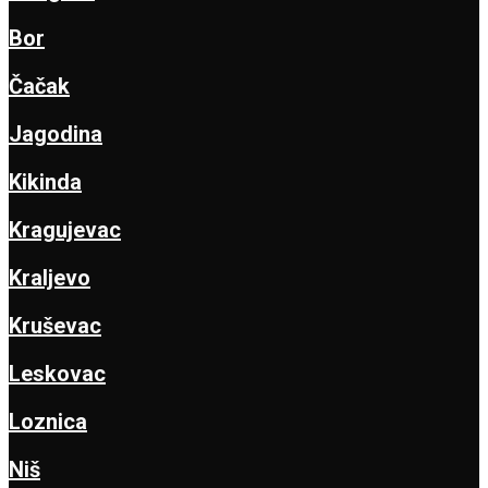
Bor
Čačak
Jagodina
Kikinda
Kragujevac
Kraljevo
Kruševac
Leskovac
Loznica
Niš