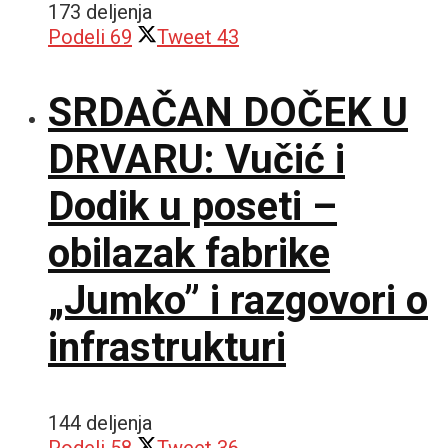
173 deljenja
Podeli
69
Tweet
43
SRDAČAN DOČEK U
DRVARU: Vučić i
Dodik u poseti –
obilazak fabrike
„Jumko” i razgovori o
infrastrukturi
144 deljenja
Podeli
58
Tweet
36