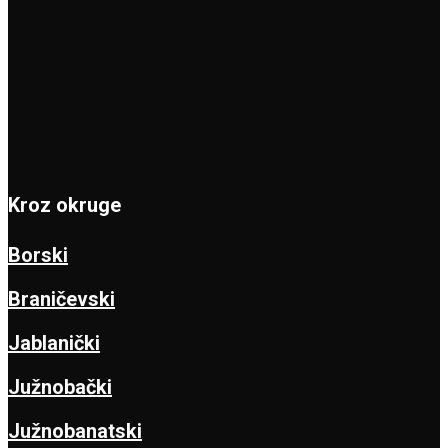
Kroz okruge
Borski
Braničevski
Jablanički
Južnobački
Južnobanatski