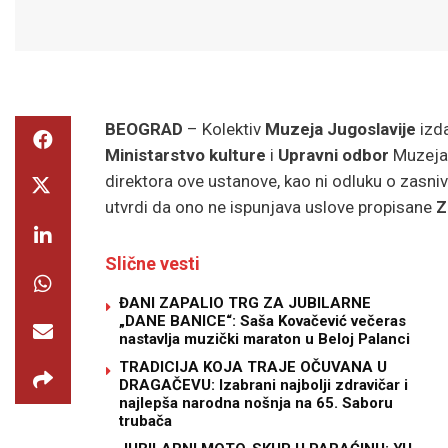
BEOGRAD
– Kolektiv
Muzeja Jugoslavije
izd
Ministarstvo kulture
i
Upravni odbor
Muzeja 
direktora ove ustanove, kao ni odluku o zasn
utvrdi da ono ne ispunjava uslove propisane
Z
Slične vesti
ĐANI ZAPALIO TRG ZA JUBILARNE
„DANE BANICE“: Saša Kovačević večeras
nastavlja muzički maraton u Beloj Palanci
TRADICIJA KOJA TRAJE OČUVANA U
DRAGAČEVU: Izabrani najbolji zdravičar i
najlepša narodna nošnja na 65. Saboru
trubača