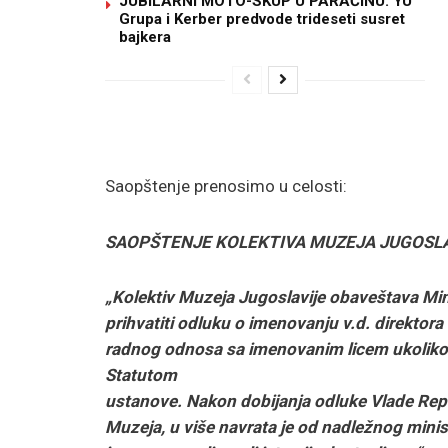
JUBILARNI MOTO-SKUP U PARAĆINU: YU
Grupa i Kerber predvode trideseti susret
bajkera
Saopštenje prenosimo u celosti:
SAOPŠTENJE KOLEKTIVA MUZEJA JUGOSLA
„Kolektiv Muzeja Jugoslavije obaveštava Min
prihvatiti odluku o imenovanju v.d. direktor
radnog odnosa sa imenovanim licem ukoliko 
Statutom
ustanove. Nakon dobijanja odluke Vlade Repu
Muzeja, u više navrata je od nadležnog minis