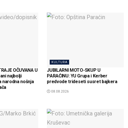
KULTURA
TRAJE OČUVANA U
JUBILARNI MOTO-SKUP U
ni najbolji
PARAĆINU: YU Grupa i Kerber
ša narodna nošnja
predvode trideseti susret bajkera
ača
08.08.2026