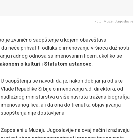
Foto: Muzej Jugoslavije
ao je zvanično saopštenje u kojem obaveštava
da neće prihvatiti odluku o imenovanju vršioca dužnosti
ivanju radnog odnosa sa imenovanim licem, ukoliko se
akonom o kulturi
i
Statutom ustanove
.
U saopštenju se navodi da je, nakon dobijanja odluke
Vlade Republike Srbije o imenovanju v.d. direktora, od
nadležnog ministarstva u više navrata tražena biografija
imenovanog lica, ali da ona do trenutka objavljivanja
saopštenja nije dostavljena.
Zaposleni u Muzeju Jugoslavije na ovaj način izražavaju