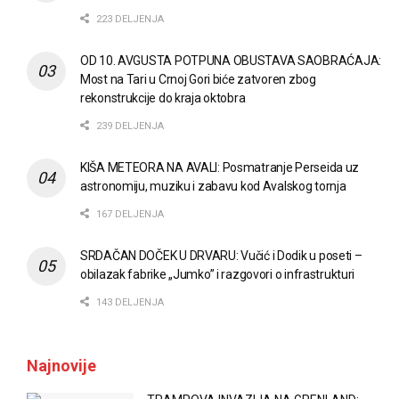
223 DELJENJA
OD 10. AVGUSTA POTPUNA OBUSTAVA SAOBRAĆAJA:
Most na Tari u Crnoj Gori biće zatvoren zbog
rekonstrukcije do kraja oktobra
239 DELJENJA
KIŠA METEORA NA AVALI: Posmatranje Perseida uz
astronomiju, muziku i zabavu kod Avalskog tornja
167 DELJENJA
SRDAČAN DOČEK U DRVARU: Vučić i Dodik u poseti –
obilazak fabrike „Jumko” i razgovori o infrastrukturi
143 DELJENJA
Najnovije