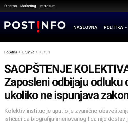
O nama
Marketing
Impresum
NASLOVNA
POLITIKA
Početna
Društvo
Kultura
SAOPŠTENJE KOLEKTIVA
Zaposleni odbijaju odluku 
ukoliko ne ispunjava zako
Kolektiv institucije uputio je zvanično obavešte
ističući da biografija imenovanog lica nije dostav