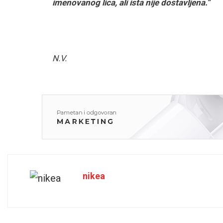
imenovanog lica, ali ista nije dostavljena.“
N.V.
nikea