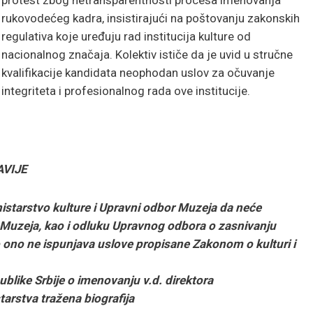
protest zbog netransparentnosti procesa imenovanja
rukovodećeg kadra, insistirajući na poštovanju zakonskih
regulativa koje uređuju rad institucija kulture od
nacionalnog značaja. Kolektiv ističe da je uvid u stručne
kvalifikacije kandidata neophodan uslov za očuvanje
integriteta i profesionalnog rada ove institucije.
VIJE
istarstvo kulture i Upravni odbor Muzeja da neće
a Muzeja, kao i odluku Upravnog odbora o zasnivanju
ono ne ispunjava uslove propisane Zakonom o kulturi i
blike Srbije o imenovanju v.d. direktora
tarstva tražena biografija