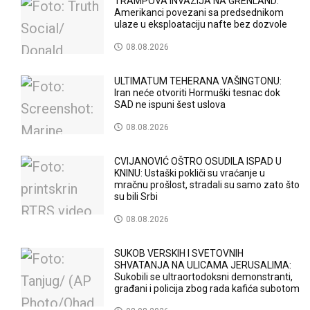
TRAMPOVA INVAZIJA NA GRENLAND:
Amerikanci povezani sa predsednikom
ulaze u eksploataciju nafte bez dozvole
08.08.2026
ULTIMATUM TEHERANA VAŠINGTONU:
Iran neće otvoriti Hormuški tesnac dok
SAD ne ispuni šest uslova
08.08.2026
CVIJANOVIĆ OŠTRO OSUDILA ISPAD U
KNINU: Ustaški pokliči su vraćanje u
mračnu prošlost, stradali su samo zato što
su bili Srbi
08.08.2026
SUKOB VERSKIH I SVETOVNIH
SHVATANJA NA ULICAMA JERUSALIMA:
Sukobili se ultraortodoksni demonstranti,
građani i policija zbog rada kafića subotom