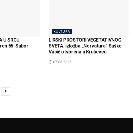
KULTURA
A U SRCU
LIRSKI PROSTORI VEGETATIVNOG
en 65. Sabor
SVETA: Izložba „Nervatura“ Saške
Vasić otvorena u Kruševcu
07.08.2026