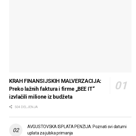
KRAH FINANSIJSKIH MALVERZACIJA:
Preko lažnih faktura i firme „BEE IT“
izvlačili milione iz budžeta
504 DELJENJA
AVGUSTOVSKA ISPLATA PENZIJA: Poznati svi datumi
uplata za julska primanja