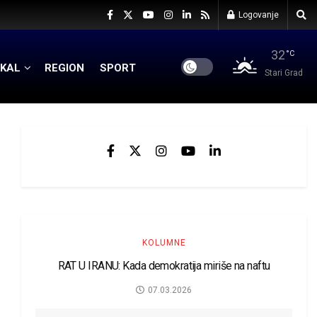
Logovanje
32
°C
KAL
REGION
SPORT
Stari Grad
KOLUMNE
RAT U IRANU: Kada demokratija miriše na naftu
07.03.2026