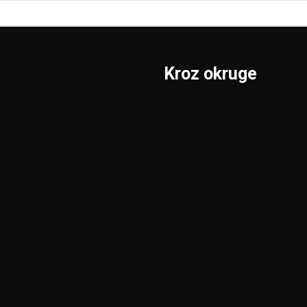
Kroz okruge
Sombor
Borski
S.Mitrovica
Braničevski
Subotica
Jablanički
Užice
Južnobački
Valjevo
Južnobanatski
Vranje
Kolubarski