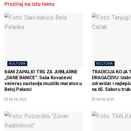
Pročitaj na istu temu
KULTURA
KULTURA
ĐANI ZAPALIO TRG ZA JUBILARNE
TRADICIJA KOJA 
„DANE BANICE“: Saša Kovačević
DRAGAČEVU: Izabra
večeras nastavlja muzički maraton u
zdravičar i najlep
Beloj Palanci
na 65. Saboru trub
08.08.2026
08.08.2026