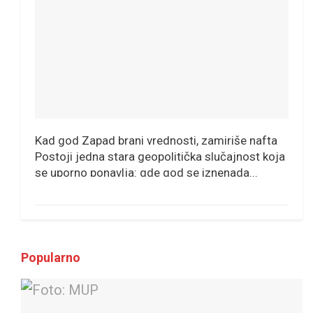
Kad god Zapad brani vrednosti, zamiriše nafta
Postoji jedna stara geopolitička slučajnost koja
se uporno ponavlja: gde god se iznenada...
Popularno