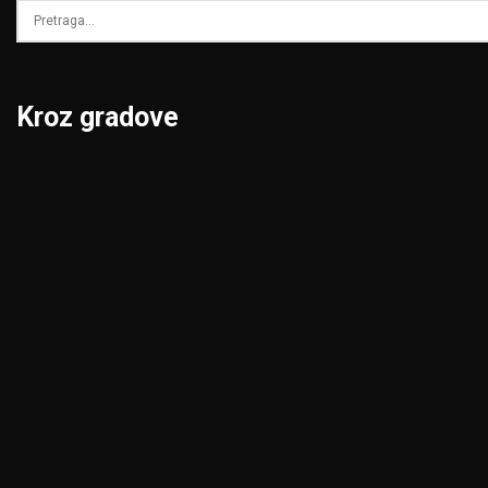
Kroz gradove
Beograd
Niš
Bor
Novi Pazar
Čačak
Novi Sad
Jagodina
Pančevo
Kikinda
Pirot
Kragujevac
Požarevac