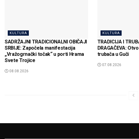
KULTURA
KULTURA
SADRŽAJNI TRADICIONALNI OBIČAJI
TRADICIJA I TRUB
SRBIJE: Započela manifestacija
DRAGAČEVA: Otvor
„Vražogrnački točak“ u porti Hrama
trubača u Guči
Svete Trojice
07.08.2026
08.08.2026