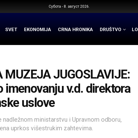
Субота - 8. август 2026.
SVET
EKONOMIJA
CRNA HRONIKA
DRUŠTVO
LO
 MUZEJA JUGOSLAVIJE:
o imenovanju v.d. direktora
nske uslove
nje nadležnom ministarstvu i Upravnom odboru,
ljena uprkos višestrukim zahtevima.