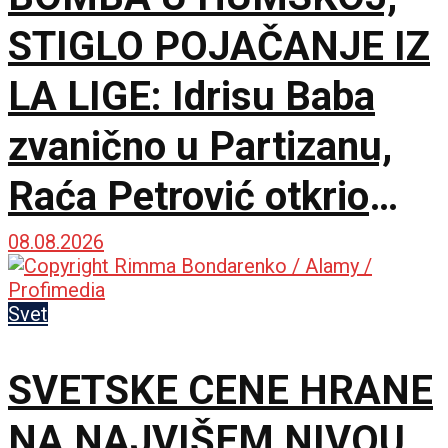
STIGLO POJAČANJE IZ
LA LIGE: Idrisu Baba
zvanično u Partizanu,
Raća Petrović otkrio
pozadinu pregovora!
08.08.2026
Svet
SVETSKE CENE HRANE
NA NAJVIŠEM NIVOU