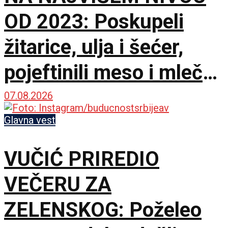
OD 2023: Poskupeli
žitarice, ulja i šećer,
pojeftinili meso i mlečni
proizvodi
07.08.2026
Glavna vest
VUČIĆ PRIREDIO
VEČERU ZA
ZELENSKOG: Poželeo