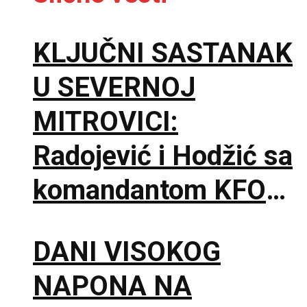
KLJUČNI SASTANAK
U SEVERNOJ
MITROVICI:
Radojević i Hodžić sa
komandantom KFOR-
a o bezbednosti
DANI VISOKOG
građana
NAPONA NA