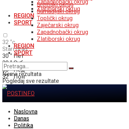
Zapadnobački okrug
Sremski okrug
Zlatiborski okrug
Šumadijski okrug
REGION
Toplički okrug
SPORT
Zaječarski okrug
Zapadnobački okrug
Zlatiborski okrug
32
°c
REGION
Stari Grad
SPORT
30
°
Пет
30
°
Суб
30
°
Нед
Nema rezultata
32
°
Пон
Pogledaj sve rezultate
Naslovna
Danas
Politika