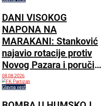
DANI VISOKOG
NAPONA NA
MARAKANI: Stanković
najavio rotacije protiv
Novog Pazara i poručio
– Nije pitanje života i
08.08.2026
smrti, ali hoću
Glavna vest
maksimum!
BOMBA U HUMSKOJ,