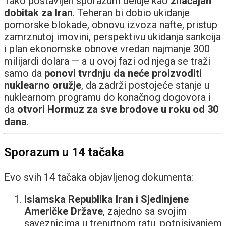
Tako postavljen sporazum deluje kao
značajan
dobitak za Iran
. Teheran bi dobio ukidanje
pomorske blokade, obnovu izvoza nafte, pristup
zamrznutoj imovini, perspektivu ukidanja sankcija
i plan ekonomske obnove vredan najmanje 300
milijardi dolara — a u ovoj fazi od njega se traži
samo da
ponovi tvrdnju da neće proizvoditi
nuklearno oružje
, da zadrži postojeće stanje u
nuklearnom programu do konačnog dogovora i
da
otvori Hormuz za sve brodove u roku od 30
dana
.
Sporazum u 14 tačaka
Evo svih 14 tačaka objavljenog dokumenta:
Islamska Republika Iran i Sjedinjene
Američke Države
, zajedno sa svojim
saveznicima u trenutnom ratu, potpisivanjem