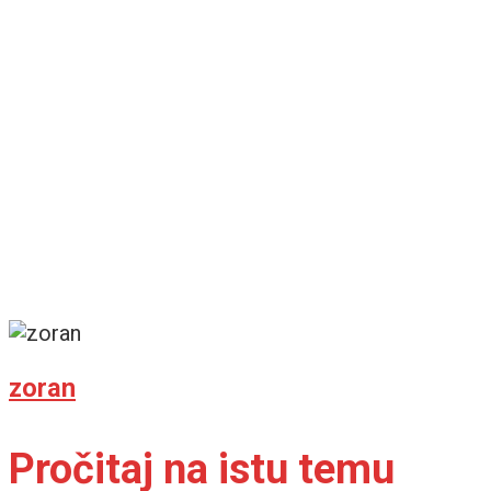
Petrović otkrio
pozadinu pregovora!
zoran
Pročitaj na istu temu