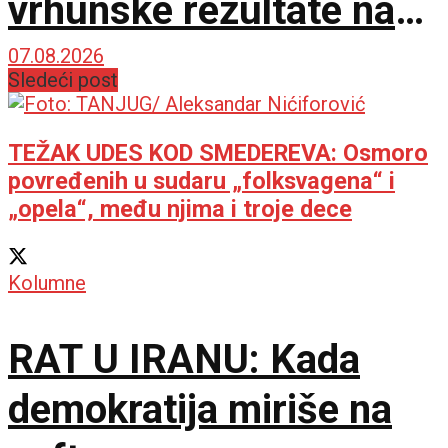
vrhunske rezultate na
međunarodnoj sceni
07.08.2026
Sledeći post
TEŽAK UDES KOD SMEDEREVA: Osmoro
povređenih u sudaru „folksvagena“ i
„opela“, među njima i troje dece
Kolumne
RAT U IRANU: Kada
demokratija miriše na