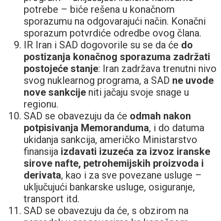
potrebe – biće rešena u konačnom
sporazumu na odgovarajući način. Konačni
sporazum potvrdiće odredbe ovog člana.
IR Iran i SAD dogovorile su se da će
do
postizanja konačnog sporazuma zadržati
postojeće stanje
: Iran zadržava trenutni nivo
svog nuklearnog programa, a SAD
ne uvode
nove sankcije
niti jačaju svoje snage u
regionu.
SAD se obavezuju da će
odmah nakon
potpisivanja Memoranduma
, i do datuma
ukidanja sankcija, američko Ministarstvo
finansija
izdavati izuzeća za izvoz iranske
sirove nafte, petrohemijskih proizvoda i
derivata
, kao i za sve povezane usluge –
uključujući bankarske usluge, osiguranje,
transport itd.
SAD se obavezuju da će, s obzirom na