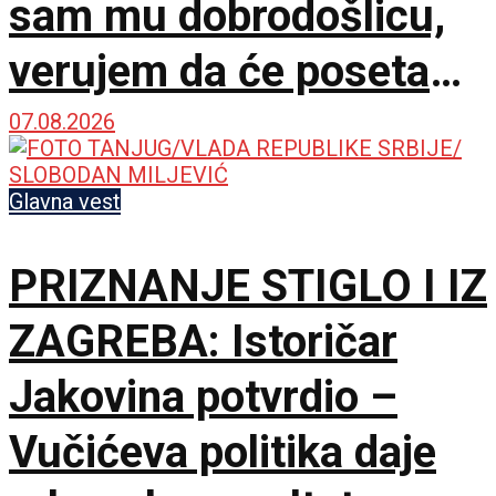
sam mu dobrodošlicu,
verujem da će poseta
doprineti razvoju
07.08.2026
odnosa
Glavna vest
PRIZNANJE STIGLO I IZ
ZAGREBA: Istoričar
Jakovina potvrdio –
Vučićeva politika daje