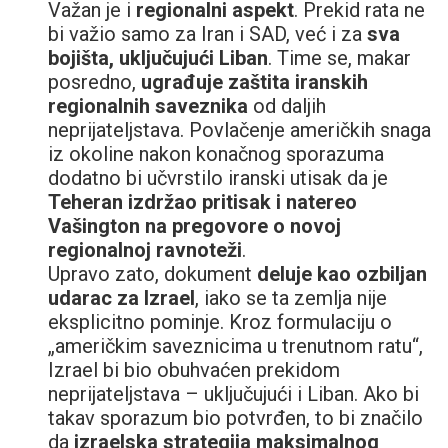
Važan je i
regionalni aspekt
. Prekid rata ne
bi važio samo za Iran i SAD, već i za
sva
bojišta, uključujući Liban
. Time se, makar
posredno,
ugrađuje zaštita iranskih
regionalnih saveznika
od daljih
neprijateljstava. Povlačenje američkih snaga
iz okoline nakon konačnog sporazuma
dodatno bi učvrstilo iranski utisak da je
Teheran izdržao pritisak i natereo
Vašington na pregovore o novoj
regionalnoj ravnoteži
.
Upravo zato, dokument
deluje kao ozbiljan
udarac za Izrael
, iako se ta zemlja nije
eksplicitno pominje. Kroz formulaciju o
„američkim saveznicima u trenutnom ratu“,
Izrael bi bio obuhvaćen prekidom
neprijateljstava – uključujući i Liban. Ako bi
takav sporazum bio potvrđen, to bi značilo
da
izraelska strategija maksimalnog