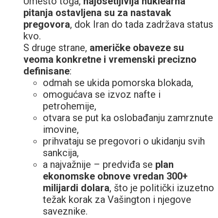
Umesto toga,
najosetljivija nuklearna
pitanja ostavljena su za nastavak
pregovora
, dok Iran do tada zadržava status
kvo.
S druge strane,
američke obaveze su
veoma konkretne i vremenski precizno
definisane
:
odmah se ukida pomorska blokada,
omogućava se izvoz nafte i
petrohemije,
otvara se put ka oslobađanju zamrznute
imovine,
prihvataju se pregovori o ukidanju svih
sankcija,
a najvažnije – predviđa se
plan
ekonomske obnove vredan 300+
milijardi dolara
, što je politički izuzetno
težak korak za Vašington i njegove
saveznike.