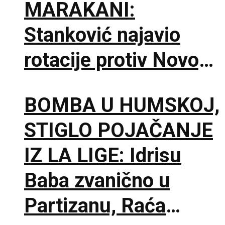
MARAKANI:
Stanković najavio
rotacije protiv Novog
Pazara i poručio –
BOMBA U HUMSKOJ,
Nije pitanje života i
STIGLO POJAČANJE
smrti, ali hoću
IZ LA LIGE: Idrisu
maksimum!
Baba zvanično u
Partizanu, Raća