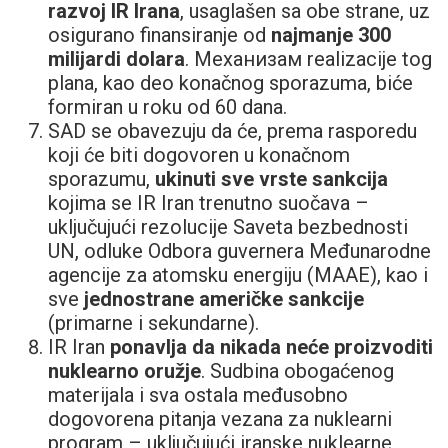
razvoj IR Irana
, usaglašen sa obe strane, uz
osigurano finansiranje od
najmanje 300
milijardi dolara
. Mеханизам realizacije tog
plana, kao deo konačnog sporazuma, biće
formiran u roku od 60 dana.
SAD se obavezuju da će, prema rasporedu
koji će biti dogovoren u konačnom
sporazumu,
ukinuti sve vrste sankcija
kojima se IR Iran trenutno suočava –
uključujući rezolucije Saveta bezbednosti
UN, odluke Odbora guvernera Međunarodne
agencije za atomsku energiju (MAAE), kao i
sve
jednostrane američke sankcije
(primarne i sekundarne).
IR Iran
ponavlja da nikada neće proizvoditi
nuklearno oružje
. Sudbina obogaćenog
materijala i sva ostala međusobno
dogovorena pitanja vezana za nuklearni
program – uključujući iranske nuklearne