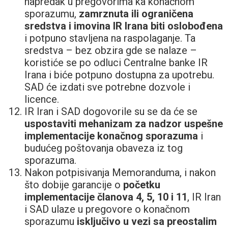
napredak u pregovorima ka konačnom
sporazumu,
zamrznuta ili ograničena
sredstva i imovina IR Irana biti oslobođena
i potpuno stavlјena na raspolaganje. Ta
sredstva – bez obzira gde se nalaze –
koristiće se po odluci Centralne banke IR
Irana i biće potpuno dostupna za upotrebu.
SAD će izdati sve potrebne dozvole i
licence.
IR Iran i SAD dogovorile su se da će se
uspostaviti mehanizam za nadzor uspešne
implementacije konačnog sporazuma
i
budućeg poštovanja obaveza iz tog
sporazuma.
Nakon potpisivanja Memoranduma, i nakon
što dobije garancije o
početku
implementacije članova 4, 5, 10 i 11
, IR Iran
i SAD ulaze u pregovore o konačnom
sporazumu
isključivo u vezi sa preostalim