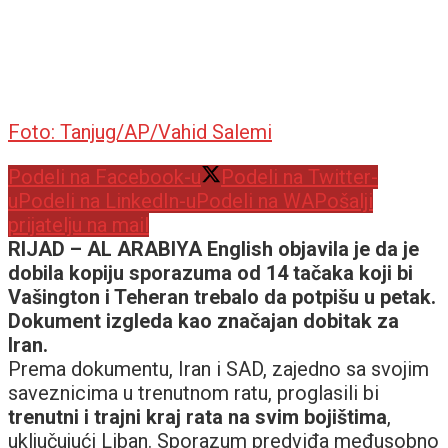
Foto: Tanjug/AP/Vahid Salemi
Podeli na Facebook-u
Podeli na Twitter-
u
Podeli na LinkedIn-u
Podeli na WA
Pošalji
prijatelju na mail
RIJAD – AL ARABIYA English objavila je da je
dobila kopiju sporazuma od 14 tačaka koji bi
Vašington i Teheran trebalo da potpišu u petak.
Dokument izgleda kao značajan dobitak za
Iran.
Prema dokumentu, Iran i SAD, zajedno sa svojim
saveznicima u trenutnom ratu, proglasili bi
trenutni i trajni kraj rata na svim bojištima
,
uključujući Liban. Sporazum predviđa međusobno