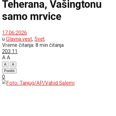
Teherana, Vašingtonu
samo mrvice
17.06.2026
u
Glavna vest
,
Svet
Vreme čitanja: 8 min čitanja
203
11
A
A
A
A
Poništi
0