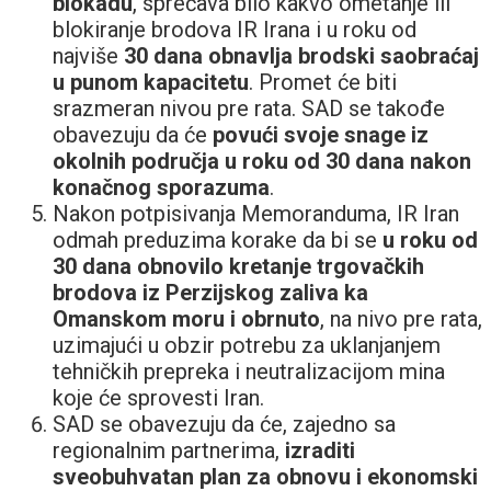
blokadu
, sprečava bilo kakvo ometanje ili
blokiranje brodova IR Irana i u roku od
najviše
30 dana obnavlja brodski saobraćaj
u punom kapacitetu
. Promet će biti
srazmeran nivou pre rata. SAD se takođe
obavezuju da će
povući svoje snage iz
okolnih područja u roku od 30 dana nakon
konačnog sporazuma
.
Nakon potpisivanja Memoranduma, IR Iran
odmah preduzima korake da bi se
u roku od
30 dana obnovilo kretanje trgovačkih
brodova iz Perzijskog zaliva ka
Omanskom moru i obrnuto
, na nivo pre rata,
uzimajući u obzir potrebu za uklanjanjem
tehničkih prepreka i neutralizacijom mina
koje će sprovesti Iran.
SAD se obavezuju da će, zajedno sa
regionalnim partnerima,
izraditi
sveobuhvatan plan za obnovu i ekonomski