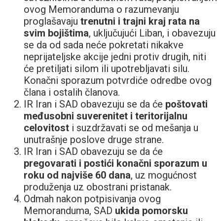
ovog Memoranduma o razumevanju
proglašavaju
trenutni i trajni kraj rata na
svim bojištima
, uključujući Liban, i obavezuju
se da od sada neće pokretati nikakve
neprijateljske akcije jedni protiv drugih, niti
će pretiljati silom ili upotrebljavati silu.
Konačni sporazum potvrdiće odredbe ovog
člana i ostalih članova.
IR Iran i SAD obavezuju se da će
poštovati
međusobni suverenitet i teritorijalnu
celovitost
i suzdržavati se od mešanja u
unutrašnje poslove druge strane.
IR Iran i SAD obavezuju se da će
pregovarati i postići konačni sporazum u
roku od najviše 60 dana
, uz mogućnost
produženja uz obostrani pristanak.
Odmah nakon potpisivanja ovog
Memoranduma, SAD
ukida pomorsku