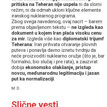
pritiska na Teheran nije uspela
ni da slomi
režim, ni da odmah ukloni ključne elemente
iranskog nuklearnog programa.
Zbog svega navedenog, ovaj nacrt – barem
prema objavljenom tekstu –
ne izgleda kao
dokument u kojem Iran plaća visoku cenu
za mir
. Izgleda više kao
diplomatski trijumf
Teherana
: Iran prihvata otvaranje plovnih
puteva i ponavlja davno iznetu tvrdnju da
neće proizvoditi nuklearno oružje (što je, bar
formalno, bio slučaj i pre rata), a zauzvrat
dobija
ekonomsko olakšanje, pristup
novcu, međunarodnu legitimaciju i jasan
put ka normalizaciji
.
M. D.
Slične vesti