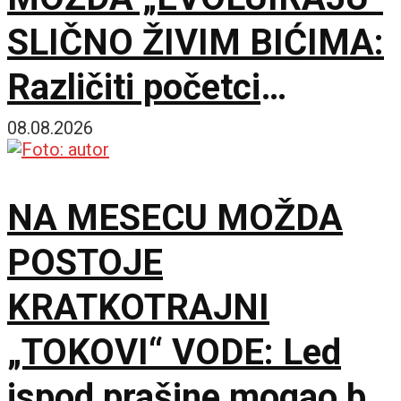
SLIČNO ŽIVIM BIĆIMA:
Različiti početci
završavaju u sličnim
08.08.2026
rešenjima
NA MESECU MOŽDA
POSTOJE
KRATKOTRAJNI
„TOKOVI“ VODE: Led
ispod prašine mogao bi