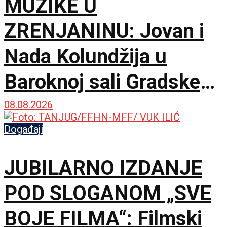
MUZIKE U
ZRENJANINU: Jovan i
Nada Kolundžija u
Baroknoj sali Gradske
kuće
08.08.2026
Događaji
JUBILARNO IZDANJE
POD SLOGANOM „SVE
BOJE FILMA“: Filmski