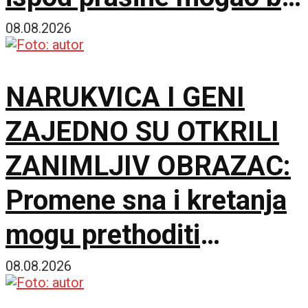
povremeno da se istopi
08.08.2026
NARUKVICA I GENI
ZAJEDNO SU OTKRILI
ZANIMLJIV OBRAZAC:
Promene sna i kretanja
mogu prethoditi
depresiji
08.08.2026