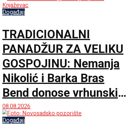
Događaji
TRADICIONALNI
PANADŽUR ZA VELIKU
GOSPOJINU: Nemanja
Nikolić i Barka Bras
Bend donose vrhunski
provod u Jalovik Izvor
08.08.2026
Događaji