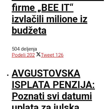
firme „BEE IT“
izvlačili milione iz
budžeta
504 deljenja
Podeli
202
Tweet
126
AVGUSTOVSKA
ISPLATA PENZIJA:
Poznati svi datumi
uplata za julska