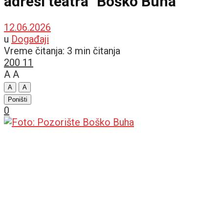
adresi teatra "Boško Buha"
12.06.2026
u
Događaji
Vreme čitanja: 3 min čitanja
200
11
A
A
A
A
Poništi
0