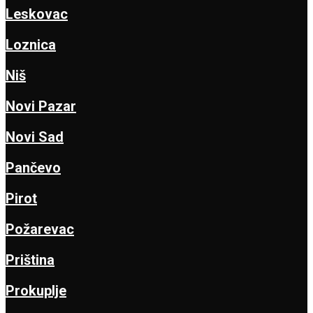
Leskovac
Loznica
Niš
Novi Pazar
Novi Sad
Pančevo
Pirot
Požarevac
Priština
Prokuplje