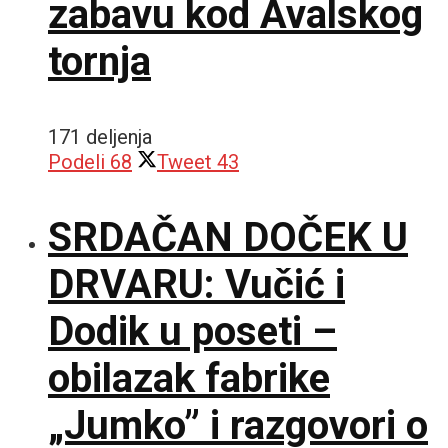
zabavu kod Avalskog
tornja
171 deljenja
Podeli
68
Tweet
43
SRDAČAN DOČEK U
DRVARU: Vučić i
Dodik u poseti –
obilazak fabrike
„Jumko” i razgovori o