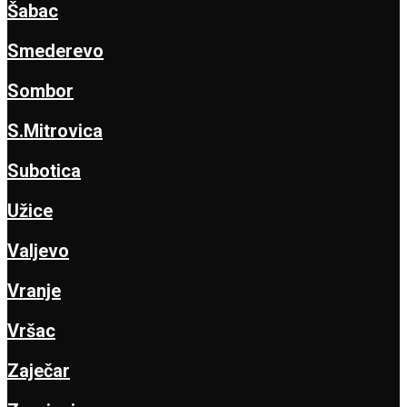
Šabac
Smederevo
Sombor
S.Mitrovica
Subotica
Užice
Valjevo
Vranje
Vršac
Zaječar