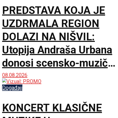
PREDSTAVA KOJA JE
UZDRMALA REGION
DOLAZI NA NIŠVIL:
Utopija Andraša Urbana
donosi scensko-muzički
šok za bolji život
08.08.2026
Događaji
KONCERT KLASIČNE