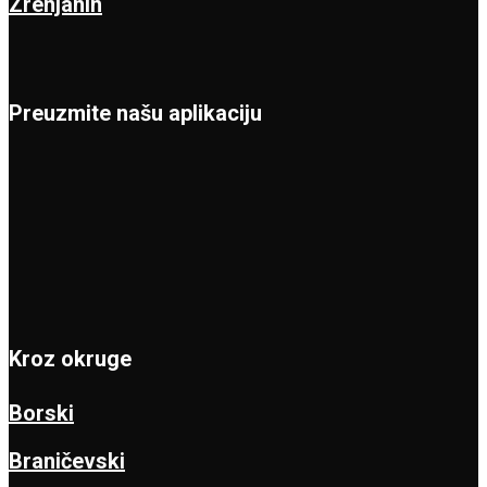
Zrenjanin
Preuzmite našu aplikaciju
Kroz okruge
Borski
Braničevski