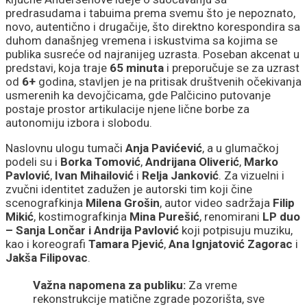
predrasudama i tabuima prema svemu što je nepoznato,
novo, autentično i drugačije, što direktno korespondira sa
duhom današnjeg vremena i iskustvima sa kojima se
publika susreće od najranijeg uzrasta. Poseban akcenat u
predstavi, koja traje
65 minuta
i preporučuje se za uzrast
od
6+
godina, stavljen je na pritisak društvenih očekivanja
usmerenih ka devojčicama, gde Palčicino putovanje
postaje prostor artikulacije njene lične borbe za
autonomiju izbora i slobodu.
Naslovnu ulogu tumači
Anja Pavićević
, a u glumačkoj
podeli su i
Borka Tomović
,
Andrijana Oliverić
,
Marko
Pavlović
,
Ivan Mihailović
i
Relja Janković
. Za vizuelni i
zvučni identitet zadužen je autorski tim koji čine
scenografkinja
Milena Grošin
, autor video sadržaja
Filip
Mikić
, kostimografkinja
Mina Purešić
, renomirani
LP duo
– Sanja Lončar i Andrija Pavlović
koji potpisuju muziku,
kao i koreografi
Tamara Pjević
,
Ana Ignjatović Zagorac
i
Jakša Filipovac
.
Važna napomena za publiku:
Za vreme
rekonstrukcije matične zgrade pozorišta, sve