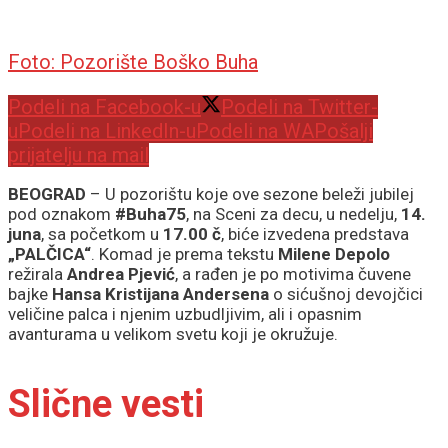
Foto: Pozorište Boško Buha
Podeli na Facebook-u
Podeli na Twitter-
u
Podeli na LinkedIn-u
Podeli na WA
Pošalji
prijatelju na mail
BEOGRAD
– U pozorištu koje ove sezone beleži jubilej
pod oznakom
#Buha75
, na Sceni za decu, u nedelju,
14.
juna
, sa početkom u
17.00 č
, biće izvedena predstava
„PALČICA“
. Komad je prema tekstu
Milene Depolo
režirala
Andrea Pjević
, a rađen je po motivima čuvene
bajke
Hansa Kristijana Andersena
o sićušnoj devojčici
veličine palca i njenim uzbudljivim, ali i opasnim
avanturama u velikom svetu koji je okružuje.
Slične vesti