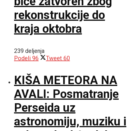
biće zatvoren zbog
rekonstrukcije do
kraja oktobra
239 deljenja
Podeli
96
Tweet
60
KIŠA METEORA NA
AVALI: Posmatranje
Perseida uz
astronomiju, muziku i