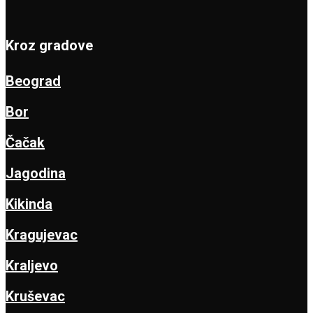
Kroz gradove
Beograd
Bor
Čačak
Jagodina
Kikinda
Kragujevac
Kraljevo
Kruševac