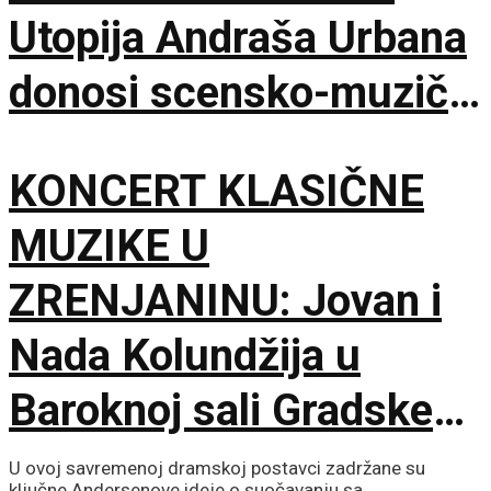
Utopija Andraša Urbana
donosi scensko-muzički
šok za bolji život
KONCERT KLASIČNE
MUZIKE U
ZRENJANINU: Jovan i
Nada Kolundžija u
Baroknoj sali Gradske
kuće
U ovoj savremenoj dramskoj postavci zadržane su
ključne Andersenove ideje o suočavanju sa