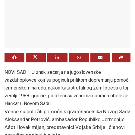
NOVI SAD –
U znak sećanja na jugoslovenske
vazduhoplovce koji su poginuli prilikom dopremanja pomoći
jermenskom narodu, nakon katastrofalnog zemljotresa u toj
zemlji 1988. godine, položeni su venci na spomen obeležje
Hačkar u Novom Sadu.
Vence su položili pomoćnik gradonačelnika Novog Sada
Aleksandar Petrović, ambasador Republike Jermenije
Ašot Hovakimijan, predstavnici Vojske Srbije i članovi
porodica poginulih pilota.