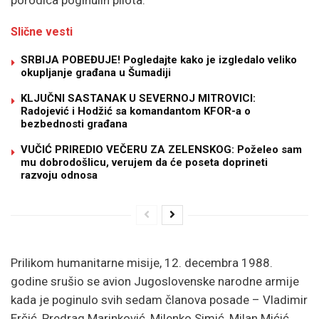
Slične vesti
SRBIJA POBEĐUJE! Pogledajte kako je izgledalo veliko
okupljanje građana u Šumadiji
KLJUČNI SASTANAK U SEVERNOJ MITROVICI:
Radojević i Hodžić sa komandantom KFOR-a o
bezbednosti građana
VUČIĆ PRIREDIO VEČERU ZA ZELENSKOG: Poželeo sam
mu dobrodošlicu, verujem da će poseta doprineti
razvoju odnosa
Prilikom humanitarne misije, 12. decembra 1988.
godine srušio se avion Jugoslovenske narodne armije
kada je poginulo svih sedam članova posade – Vladimir
Erčić, Predrag Marinković, Milenko Simić, Milan Mićić,