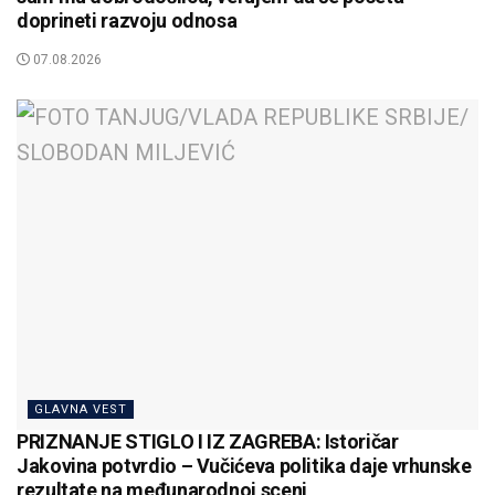
doprineti razvoju odnosa
07.08.2026
GLAVNA VEST
PRIZNANJE STIGLO I IZ ZAGREBA: Istoričar
Jakovina potvrdio – Vučićeva politika daje vrhunske
rezultate na međunarodnoj sceni