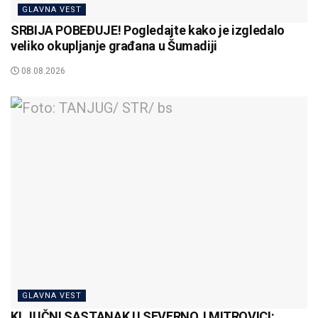
GLAVNA VEST
SRBIJA POBEĐUJE! Pogledajte kako je izgledalo
veliko okupljanje građana u Šumadiji
08.08.2026
GLAVNA VEST
KLJUČNI SASTANAK U SEVERNOJ MITROVICI: