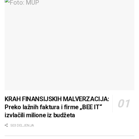
KRAH FINANSIJSKIH MALVERZACIJA:
Preko lažnih faktura i firme „BEE IT“
izvlačili milione iz budžeta
503 DELJENJA