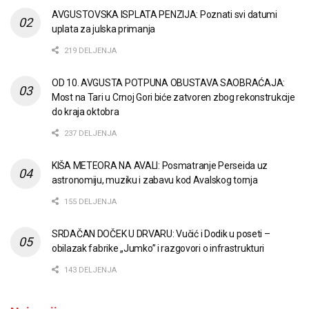
AVGUSTOVSKA ISPLATA PENZIJA: Poznati svi datumi
uplata za julska primanja
219 DELJENJA
OD 10. AVGUSTA POTPUNA OBUSTAVA SAOBRAĆAJA:
Most na Tari u Crnoj Gori biće zatvoren zbog rekonstrukcije
do kraja oktobra
237 DELJENJA
KIŠA METEORA NA AVALI: Posmatranje Perseida uz
astronomiju, muziku i zabavu kod Avalskog tornja
155 DELJENJA
SRDAČAN DOČEK U DRVARU: Vučić i Dodik u poseti –
obilazak fabrike „Jumko” i razgovori o infrastrukturi
143 DELJENJA