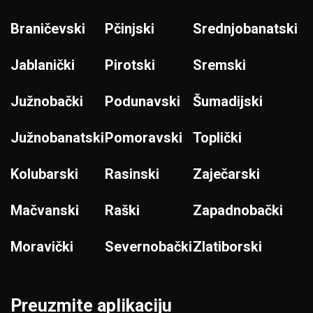
Braničevski
Pčinjski
Srednjobanatski
Jablanički
Pirotski
Sremski
Južnobački
Podunavski
Šumadijski
Južnobanatski
Pomoravski
Toplički
Kolubarski
Rasinski
Zaječarski
Mačvanski
Raški
Zapadnobački
Moravički
Severnobački
Zlatiborski
Preuzmite aplikaciju