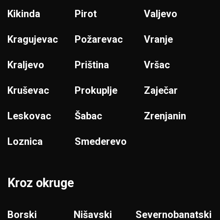
Kikinda
Pirot
Valjevo
Kragujevac
Požarevac
Vranje
Kraljevo
Priština
Vršac
Kruševac
Prokuplje
Zaječar
Leskovac
Šabac
Zrenjanin
Loznica
Smederevo
Kroz okruge
Borski
Nišavski
Severnobanatski