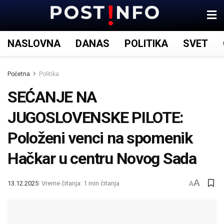
NASLOVNA
DANAS
POLITIKA
SVET
Početna
Politika
SEĆANJE NA
JUGOSLOVENSKE PILOTE:
Položeni venci na spomenik
Hačkar u centru Novog Sada
A
13.12.2025
Vreme čitanja: 1 min čitanja
A