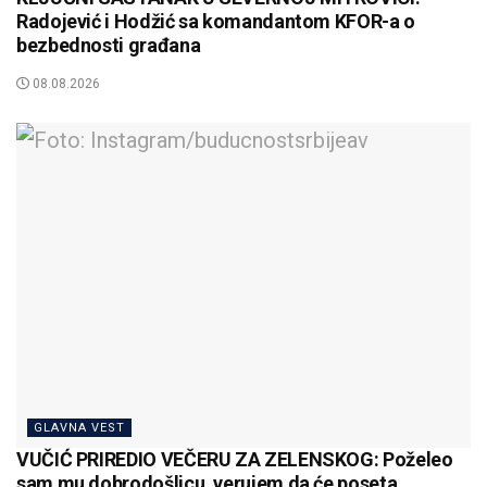
Radojević i Hodžić sa komandantom KFOR-a o
bezbednosti građana
08.08.2026
GLAVNA VEST
VUČIĆ PRIREDIO VEČERU ZA ZELENSKOG: Poželeo
sam mu dobrodošlicu, verujem da će poseta