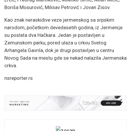
Boriša Mosurović, Milisav Petrović i Jovan Zisov.
Kao znak neraskidive veze jermenskog sa srpskim
narodom, početkom devedesetih godina, iz Jermenije
su poslata dva Hačkara. Jedan je postavljen u
Zemunskom parku, pored ulaza u crkvu Svetog
Arhangela Gavrila, dok je drugi postavljen u centru
Novog Sada na mestu gde se nekad nalazila Jermenska
crkva.
nsreporter.rs