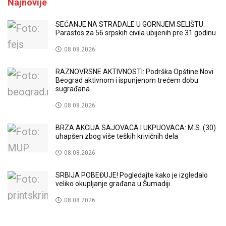
Najnovije
SEĆANJE NA STRADALE U GORNJEM SELIŠTU:
Parastos za 56 srpskih civila ubijenih pre 31 godinu
08.08.2026
RAZNOVRSNE AKTIVNOSTI: Podrška Opštine Novi
Beograd aktivnom i ispunjenom trećem dobu
sugrađana
08.08.2026
BRZA AKCIJA SAJOVACA I UKPUOVACA: M.S. (30)
uhapšen zbog više teških krivičnih dela
08.08.2026
SRBIJA POBEĐUJE! Pogledajte kako je izgledalo
veliko okupljanje građana u Šumadiji
08.08.2026