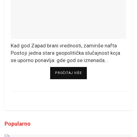
Kad god Zapad brani vrednosti, zamiriše nafta
Postoji jedna stara geopolitička slučajnost koja
se uporno ponavlja: gde god se iznenada...
DETAILS
PROČITAJ VIŠE
Popularno