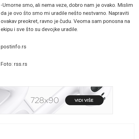
-Umorne smo, ali nema veze, dobro nam je ovako. Mislim
da je ovo što smo mi uradile nešto nestvarno. Napraviti
ovakav preokret, ravno je čudu. Veoma sam ponosna na
ekipu i sve što su devojke uradile.
postinfo.rs
Foto: rss.rs