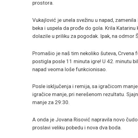
prostora.
Vukajlović je unela svežinu u napad, zamenila S
beka i uspela da prođe do gola. Krila Katarinu
dolazile u priliku za pogodak. Ipak, na odmor Š
Promašio je naš tim nekoliko šuteva, Crvena fur
postigla posle 11 minuta igre! U 42. minutu bilo
napad veoma loše funkcionisao.
Posle isključenja i remija, sa igračicom manje
igračice manje, pri nerešenom rezultatu. Sjaj
manje za 29:30.
A onda je Jovana Risović napravila novo čudo 
proslavi veliku pobedu i nova dva boda.