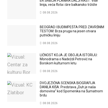
ER SRBIJA PLANIRA DALJI RAST: Više
linija, veća flota i šire balkansko tržište
08.08.2026
BEOGRAD I BUDIMPEŠTA PRED ZAVRŠNIM
TESTOM: Brza pruga na jesen otvara
putničku liniju
08.08.2026
LIČNOST KOJA JE OBOJILA ISTORIJU:
Monodrama o Nadeždi Petrović na
Borskom kulturnom letu
08.08.2026
DVOJEZIČNA SCENSKA BIOGRAFIJA
DANILA KIŠA: Predstava „Duh je naša
domovina“ kod Spomenika na Šumatnom
brdu
08.08.2026