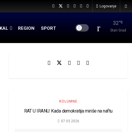
Logovanje
32
°C
KAL
REGION
SPORT
Stari Grad
KOLUMNE
RAT U IRANU: Kada demokratija miriše na naftu
07.03.2026