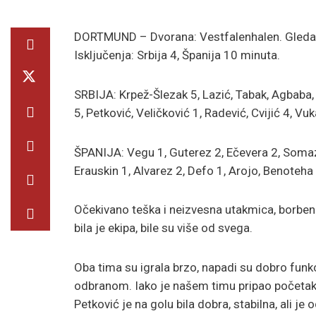
DORTMUND – Dvorana: Vestfalenhalen. Gledalac
Isključenja: Srbija 4, Španija 10 minuta.
SRBIJA: Krpež-Šlezak 5, Lazić, Tabak, Agbaba, 
5, Petković, Veličković 1, Radević, Cvijić 4, Vuk
ŠPANIJA: Vegu 1, Guterez 2, Ečevera 2, Somaz
Erauskin 1, Alvarez 2, Defo 1, Arojo, Benoteha
Očekivano teška i neizvesna utakmica, borbena i
bila je ekipa, bile su više od svega.
Oba tima su igrala brzo, napadi su dobro funkc
odbranom. Iako je našem timu pripao početak 
Petković je na golu bila dobra, stabilna, ali je