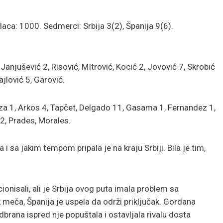
a: 1000. Sedmerci: Srbija 3(2), Španija 9(6).
Janjušević 2, Risović, MItrović, Kocić 2, Jovović 7, Skrobić
ajlović 5, Garović.
a 1, Arkos 4, Tapčet, Delgado 11, Gasama 1, Fernandez 1,
 2, Prades, Morales.
 sa jakim tempom pripala je na kraju Srbiji. Bila je tim,
ionisali, ali je Srbija ovog puta imala problem sa
meča, Španija je uspela da održi priključak. Gordana
 odbrana ispred nje popuštala i ostavljala rivalu dosta