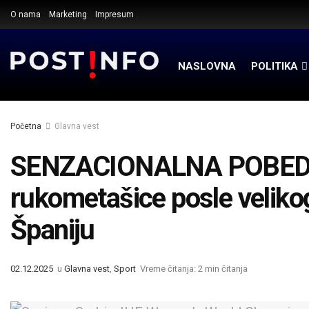
O nama
Marketing
Impresum
NASLOVNA
POLITIKA
Početna
Glavna vest
SENZACIONALNA POBEDA
rukometašice posle veliko
Španiju
02.12.2025
u
Glavna vest
,
Sport
Vreme čitanja: 2 min čitanja