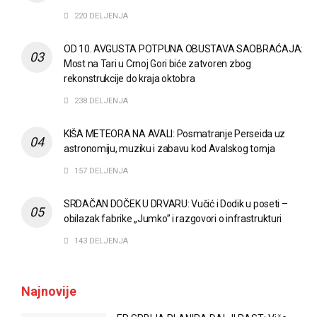
220 DELJENJA
OD 10. AVGUSTA POTPUNA OBUSTAVA SAOBRAĆAJA:
Most na Tari u Crnoj Gori biće zatvoren zbog
rekonstrukcije do kraja oktobra
238 DELJENJA
KIŠA METEORA NA AVALI: Posmatranje Perseida uz
astronomiju, muziku i zabavu kod Avalskog tornja
157 DELJENJA
SRDAČAN DOČEK U DRVARU: Vučić i Dodik u poseti –
obilazak fabrike „Jumko” i razgovori o infrastrukturi
143 DELJENJA
Najnovije