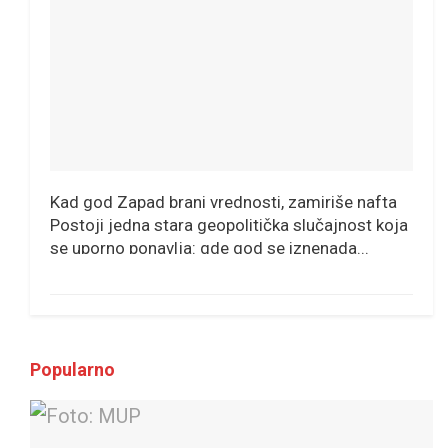
Kad god Zapad brani vrednosti, zamiriše nafta
Postoji jedna stara geopolitička slučajnost koja
se uporno ponavlja: gde god se iznenada...
Popularno