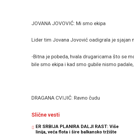
JOVANA JOVOVIĆ: Mi smo ekipa
Lider tim Jovana Jovović oadigrala je sjajan 
-Bitna je pobeda, hvala drugaricama što se moj
bile smo ekipa i kad smo gubile nismo padale,
DRAGANA CVIJIĆ: Ravno čudu
Slične vesti
ER SRBIJA PLANIRA DALJI RAST: Više
linija, veća flota i šire balkansko tržište