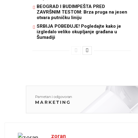
BEOGRAD I BUDIMPEŠTA PRED
ZAVRŠNIM TESTOM: Brza pruga na jesen
otvara putničku liniju
SRBIJA POBEĐUJE! Pogledajte kako je
izgledalo veliko okupljanje građana u
Šumadiji
zoran