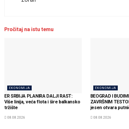
Pročitaj na istu temu
EKONOMIJA
EKONOMIJA
ER SRBIJA PLANIRA DALJI RAST:
BEOGRAD I BUDI
Više linija, veća flota i šire balkansko
ZAVRŠNIM TESTOM
tržište
jesen otvara putnič
08.08.2026
08.08.2026