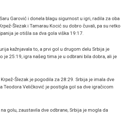
aru Garović i donela blagu sigurnost u igri, radila za oba
 Krpež-Šlezak i Tamarau Kocić su dobro čuvali, pa su retko
panija je otišla sa dva gola viška 19:17.
ija kažnjavala to, a prvi gol u drugom delu Srbija je
 je 25:19, igra našeg tima je u odbrani bila dobra, ali je
 Krpež-Šlezak je pogodila za 28:29. Srbija je imala dve
na Teodora Veličković je postigla gol sa dve igračicom
na golu, zaustavila dve odbrane, Srbija je mogla da