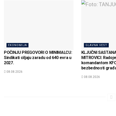
EKONOMIJA
GLAVNA VEST
POČINJU PREGOVORI O MINIMALCU:
KLJUČNI SASTAN
Sindikati ciljaju zaradu od 640 evra u
MITROVICI: Radojev
2027.
komandantom KFO
bezbednosti građ
08.08.2026
08.08.2026