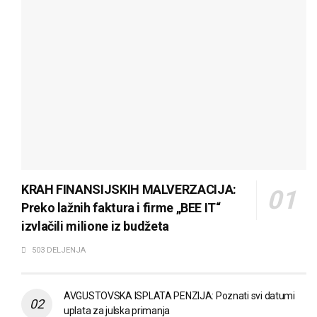
KRAH FINANSIJSKIH MALVERZACIJA:
Preko lažnih faktura i firme „BEE IT“
izvlačili milione iz budžeta
503 DELJENJA
AVGUSTOVSKA ISPLATA PENZIJA: Poznati svi datumi
uplata za julska primanja