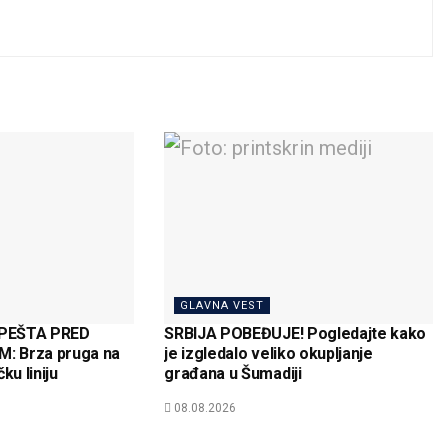
GLAVNA VEST
MPEŠTA PRED
SRBIJA POBEĐUJE! Pogledajte kako
: Brza pruga na
je izgledalo veliko okupljanje
ku liniju
građana u Šumadiji
08.08.2026