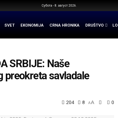
Субота - 8. август 2026.
SVET
EKONOMIJA
CRNA HRONIKA
DRUŠTVO
LO
 SRBIJE: Naše
g preokreta savladale
204
8
A
0
A