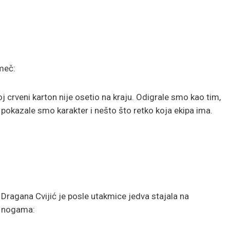
meč:
 crveni karton nije osetio na kraju. Odigrale smo kao tim,
 pokazale smo karakter i nešto što retko koja ekipa ima.
Dragana Cvijić je posle utakmice jedva stajala na
nogama: