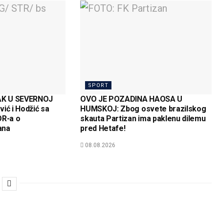
SPORT
AK U SEVERNOJ
OVO JE POZADINA HAOSA U
ić i Hodžić sa
HUMSKOJ: Zbog osvete brazilskog
R-a o
skauta Partizan ima paklenu dilemu
ana
pred Hetafe!
08.08.2026